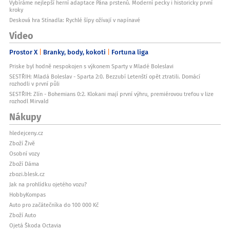
Vybíráme nejlepší herní adaptace Pána prstenů. Moderní pecky i historicky první
kroky
Desková hra Stínadla: Rychlé šípy ožívají v napínavé
Video
Prostor X
Branky, body, kokoti
Fortuna liga
Priske byl hodně nespokojen s výkonem Sparty v Mladé Boleslavi
SESTŘIH: Mladá Boleslav - Sparta 2:0. Bezzubí Letenští opět ztratili. Domácí
rozhodli v první půli
SESTŘIH: Zlín - Bohemians 0:2. Klokani mají první výhru, premiérovou trefou v lize
rozhodl Mirvald
Nákupy
hledejceny.cz
Zboží Živě
Osobní vozy
Zboží Dáma
zbozi.blesk.cz
Jak na prohlídku ojetého vozu?
HobbyKompas
Auto pro začátečníka do 100 000 Kč
Zboží Auto
Ojetá Škoda Octavia