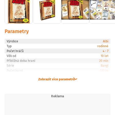
Parametry
Výrobce
Albi
Typ
rodinné
Počet hráčů
4 - 7
Věk od
10 let
Přibližná doba hraní
20 min
Série
Bang!
Počet karet
110 ks
Zobrazit více parametrů