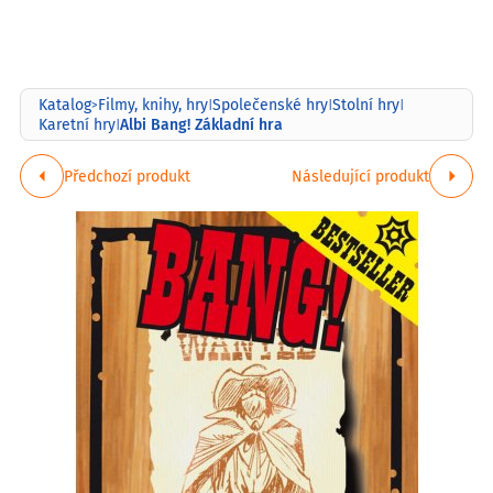
Katalog
Filmy, knihy, hry
Společenské hry
Stolní hry
>
|
|
|
Albi Bang! Základní hra
Karetní hry
|
Předchozí produkt
Následující produkt