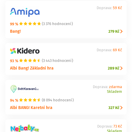
Doprava:
59 Kč
99 %
(3 376 hodnocení)
Bang!
279 Kč
Doprava:
69 Kč
93 %
(3 443 hodnocení)
Albi Bang! Základní hra
289 Kč
Doprava:
zdarma
Skladem
94 %
(8 094 hodnocení)
Albi BANG! Karetní hra
327 Kč
Doprava:
73 Kč
Skladem