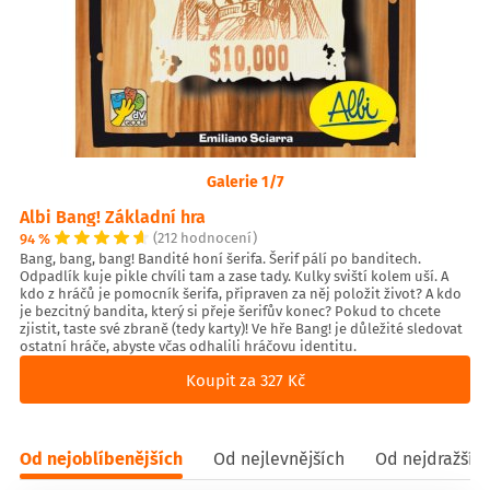
Galerie 1/7
Albi Bang! Základní hra
94 %
(212 hodnocení)
Bang, bang, bang! Bandité honí šerifa. Šerif pálí po banditech.
Odpadlík kuje pikle chvíli tam a zase tady. Kulky sviští kolem uší. A
kdo z hráčů je pomocník šerifa, připraven za něj položit život? A kdo
je bezcitný bandita, který si přeje šerifův konec? Pokud to chcete
zjistit, taste své zbraně (tedy karty)! Ve hře Bang! je důležité sledovat
ostatní hráče, abyste včas odhalili hráčovu identitu.
Koupit za 327 Kč
Od nejoblíbenějších
Od nejlevnějších
Od nejdražšíc