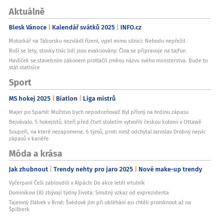
Aktuálně
Blesk Vánoce
Kalendář svátků 2025
INFO.cz
Motorkář na Táborsku nezvládl řízení, vyjel mimo silnici: Nehodu nepřežil
Ruší se lety, stovky tisíc lidí jsou evakuovány: Čína se připravuje na tajfun
Havlíček se stavebním zákonem protlačil změnu názvu svého ministerstva. Bude to
stát statisíce
Sport
MS hokej 2025
Biatlon
Liga mistrů
Majer po Spartě: Mužstvo bych nepodceňoval! Byl přísný na hrdinu zápasu
Bejvávalo. 5 hokejistů, kteří před čtvrt stoletím vytvořili českou kolonii v Ottawě
Soupeři, na které nezapomene. 6 týmů, proti nimž odchytal Jaroslav Drobný nejvíc
zápasů v kariéře
Móda a krása
Jak zhubnout
Trendy nehty pro jaro 2025
Nové make-up trendy
Vyčerpaní Češi zabloudili v Alpách: Do akce letěl vrtulník
Dominikovi (8) zbývají týdny života: Smutný vzkaz od exprezidenta
Tajemný žlábek v Brně: Švédové jím při obléhání asi chtěli proniknout až na
Špilberk