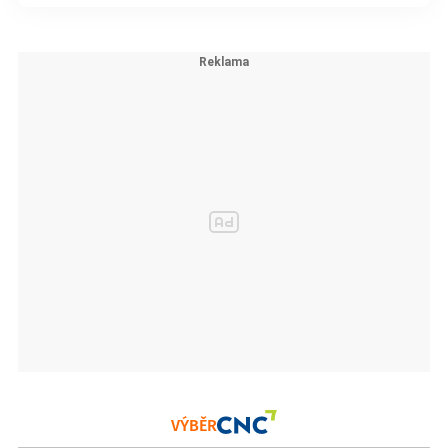
VÝBĚR