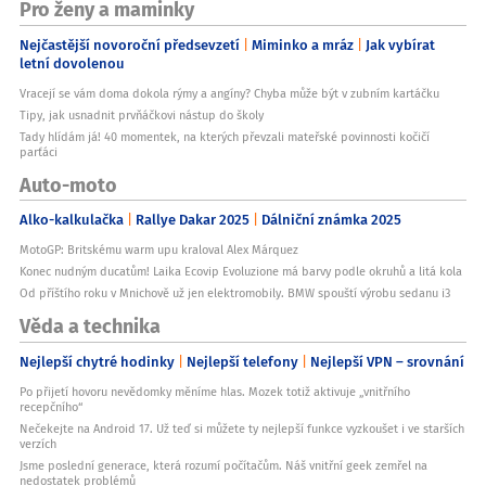
Pro ženy a maminky
Nejčastější novoroční předsevzetí
Miminko a mráz
Jak vybírat
letní dovolenou
Vracejí se vám doma dokola rýmy a angíny? Chyba může být v zubním kartáčku
Tipy, jak usnadnit prvňáčkovi nástup do školy
Tady hlídám já! 40 momentek, na kterých převzali mateřské povinnosti kočičí
parťáci
Auto-moto
Alko-kalkulačka
Rallye Dakar 2025
Dálniční známka 2025
MotoGP: Britskému warm upu kraloval Alex Márquez
Konec nudným ducatům! Laika Ecovip Evoluzione má barvy podle okruhů a litá kola
Od příštího roku v Mnichově už jen elektromobily. BMW spouští výrobu sedanu i3
Věda a technika
Nejlepší chytré hodinky
Nejlepší telefony
Nejlepší VPN – srovnání
Po přijetí hovoru nevědomky měníme hlas. Mozek totiž aktivuje „vnitřního
recepčního“
Nečekejte na Android 17. Už teď si můžete ty nejlepší funkce vyzkoušet i ve starších
verzích
Jsme poslední generace, která rozumí počítačům. Náš vnitřní geek zemřel na
nedostatek problémů