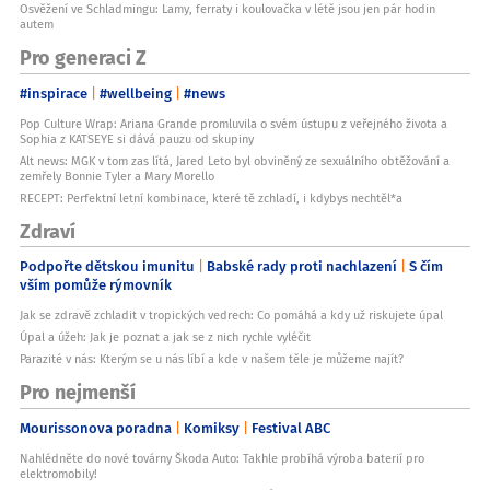
Osvěžení ve Schladmingu: Lamy, ferraty i koulovačka v létě jsou jen pár hodin
autem
Pro generaci Z
#inspirace
#wellbeing
#news
Pop Culture Wrap: Ariana Grande promluvila o svém ústupu z veřejného života a
Sophia z KATSEYE si dává pauzu od skupiny
Alt news: MGK v tom zas lítá, Jared Leto byl obviněný ze sexuálního obtěžování a
zemřely Bonnie Tyler a Mary Morello
RECEPT: Perfektní letní kombinace, které tě zchladí, i kdybys nechtěl*a
Zdraví
Podpořte dětskou imunitu
Babské rady proti nachlazení
S čím
vším pomůže rýmovník
Jak se zdravě zchladit v tropických vedrech: Co pomáhá a kdy už riskujete úpal
Úpal a úžeh: Jak je poznat a jak se z nich rychle vyléčit
Parazité v nás: Kterým se u nás líbí a kde v našem těle je můžeme najít?
Pro nejmenší
Mourissonova poradna
Komiksy
Festival ABC
Nahlédněte do nové továrny Škoda Auto: Takhle probíhá výroba baterií pro
elektromobily!