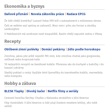
Ekonomika a byznys
Daňové přiznání
Novela zákoníku práce
Nadace EPCG
Že lidé chtějí kombíky? Luxusní Volva V90 leží v autosalonech s milionovou slevou
Češi ve velkém vozí ojetiny ze zahraničí. Mezi nimi i přes sto Ferrari a desítky
Lamborghini
V Holešovicích má vzniknout nové koupaliště. Bazén chtějí napustit vodou z Vltavy
Recepty
Oblíbené zimní polévky
Domácí pekárny
Jídlo podle horoskopu
Zmrzlina, jakou jste ještě nejedli! Pět míst, kde zmrzlina chutná jako gorgonzola,
svíčková nebo krupicová kaše
10 nejlepších receptů na švestkové koláče: Přenesou vás do kuchyně u babičky i do
luxusní cukrárny
Sladký poklad u cesty: Využijte letní špendlíky do tvarohového koláče, marmelády
nebo kompotu
Hobby a zábava
BLESK Tlapky
Divoký kačer
Netflix filmy a seriály
Cestovní horečka šlechty: Chuďas z Klatovska otrokářem v Jižní Americe
Filip Vondrášek: V Jižní Americe si lidé plují životem mnohem lehčeji, věci tolik
neřeší