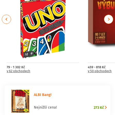
Previous
Next
79 - 1 302 Kč
459 - 818 Kč
v 62 obchodech
v 50 obchodech
ALBI Bang!
273 Kč
Nejnižší cena!