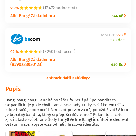
95 %
(17 472 hodnocení)
Albi Bang! Základní hra
344 Kč
Doprava:
59 Kč
Skladem
92 %
(7 240 hodnocení)
Albi Bang! Základní hra
(8590228020123)
440 Kč
Zobrazit další nabídky
Popis
Bang, bang, bang! Bandité honí šerifa. Šerif pálí po banditech.
Odpadlík kuje pikle chvíli tam a zase tady. Kulky sviští kolem uší. A
kdo z hráčů je pomocník šerifa, připraven za něj položit život? A kdo
je bezcitný bandita, který si přeje šerifův konec? Pokud to chcete
zjistit, taste své zbraně (tedy karty)! Ve hře Bang! je důležité sledovat
ostatní hráče, abyste včas odhalili hráčovu identitu.