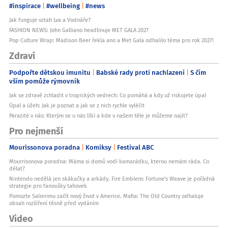
#inspirace
#wellbeing
#news
Jak funguje vztah Lva a Vodnáře?
FASHION NEWS: John Galliano headlinuje MET GALA 2027
Pop Culture Wrap: Madison Beer řekla ano a Met Gala odhalilo téma pro rok 2027!
Zdraví
Podpořte dětskou imunitu
Babské rady proti nachlazení
S čím
vším pomůže rýmovník
Jak se zdravě zchladit v tropických vedrech: Co pomáhá a kdy už riskujete úpal
Úpal a úžeh: Jak je poznat a jak se z nich rychle vyléčit
Parazité v nás: Kterým se u nás líbí a kde v našem těle je můžeme najít?
Pro nejmenší
Mourissonova poradna
Komiksy
Festival ABC
Mourrisonova poradna: Máma si domů vodí kamarádku, kterou nemám ráda. Co
dělat?
Nintendo nedělá jen skákačky a arkády. Fire Emblem: Fortune's Weave je pořádná
strategie pro fanoušky tahovek
Pomozte Salierimu začít nový život v Americe. Mafia: The Old Country odhaluje
obsah rozšíření těsně před vydáním
Video