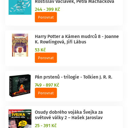
Rostislav Václavek, Petra Macháčková
244 - 399 Kč
Porovnat
Harry Potter a Kámen mudrců 8 - Joanne
K. Rowlingová, Jiří Lábus
53 Kč
Porovnat
Pán prstenů - trilogie - Tolkien J. R. R.
749 - 897 Kč
Porovnat
Osudy dobrého vojáka Švejka za
světové války 2 – Hašek Jaroslav
25 - 391 Kč