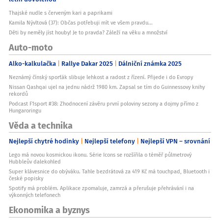
Thajské nudle s červeným kari a paprikami
Kamila Nývltová (37): Občas potřebuji mít ve všem pravdu...
Děti by neměly jíst houby! Je to pravda? Záleží na věku a množství
Auto-moto
Alko-kalkulačka
Rallye Dakar 2025
Dálniční známka 2025
Neznámý čínský sporťák slibuje lehkost a radost z řízení. Přijede i do Evropy
Nissan Qashqai ujel na jednu nádrž 1980 km. Zapsal se tím do Guinnessovy knihy
rekordů
Podcast F1sport #38: Zhodnocení závěru první poloviny sezony a dojmy přímo z
Hungaroringu
Věda a technika
Nejlepší chytré hodinky
Nejlepší telefony
Nejlepší VPN – srovnání
Lego má novou kosmickou ikonu. Série Icons se rozšířila o téměř půlmetrový
Hubbleův dalekohled
Super klávesnice do obýváku. Tahle bezdrátová za 419 Kč má touchpad, Bluetooth i
české popisky
Spotify má problém. Aplikace zpomaluje, zamrzá a přerušuje přehrávání i na
výkonných telefonech
Ekonomika a byznys