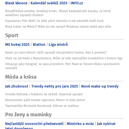
Blesk Vánoce
Kalendář svátků 2025
INFO.cz
Neuvěřitelná odvaha, strašlivý konec. Děsivé kaskadérské kousky, za které
odvážlivci zaplatili životem
Exposlanec Petr Wolf: Za útěk před vězením si má odsedět další trest
Nový kráter na Měsíci? Měla do něj narazit Muskova raketa velká jako dům
Sport
MS hokej 2025
Biatlon
Liga mistrů
Konec po osmi letech. Ujčík opouští disciplinární komisi. Kdo ji povede?
Vítek na odchodu z Manchesteru. Může se stát nejdražším brankářem v historii ligy
Vstupuje jako fotograf, ne jako prezident. Petr Pavel je členem Klubu sportovních
novinářů
Móda a krása
Jak zhubnout
Trendy nehty pro jaro 2025
Nové make-up trendy
Ornella Koktová s fešákem na obědě. Dojemné vyznání
Bezdomovec pálil batole cigaretou: Matce to bylo jedno!
Topmodelka Michaela Kociánová: Dilema se svatbou
Pro ženy a maminky
Nejčastější novoroční předsevzetí
Miminko a mráz
Jak vybírat
letní dovolenou