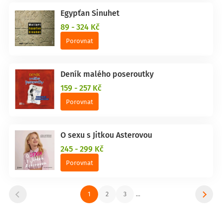
Egypťan Sinuhet
89 - 324 Kč
Porovnat
Deník malého poseroutky
159 - 257 Kč
Porovnat
O sexu s Jitkou Asterovou
245 - 299 Kč
Porovnat
1
2
3
...