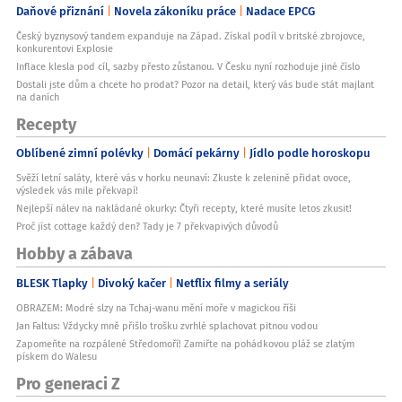
Daňové přiznání
Novela zákoníku práce
Nadace EPCG
Český byznysový tandem expanduje na Západ. Získal podíl v britské zbrojovce,
konkurentovi Explosie
Inflace klesla pod cíl, sazby přesto zůstanou. V Česku nyní rozhoduje jiné číslo
Dostali jste dům a chcete ho prodat? Pozor na detail, který vás bude stát majlant
na daních
Recepty
Oblíbené zimní polévky
Domácí pekárny
Jídlo podle horoskopu
Svěží letní saláty, které vás v horku neunaví: Zkuste k zelenině přidat ovoce,
výsledek vás mile překvapí!
Nejlepší nálev na nakládané okurky: Čtyři recepty, které musíte letos zkusit!
Proč jíst cottage každý den? Tady je 7 překvapivých důvodů
Hobby a zábava
BLESK Tlapky
Divoký kačer
Netflix filmy a seriály
OBRAZEM: Modré slzy na Tchaj-wanu mění moře v magickou říši
Jan Faltus: Vždycky mně přišlo trošku zvrhlé splachovat pitnou vodou
Zapomeňte na rozpálené Středomoří! Zamiřte na pohádkovou pláž se zlatým
pískem do Walesu
Pro generaci Z