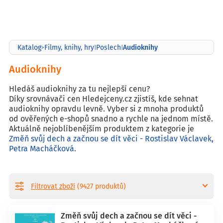
Audioknihy
Katalog
Filmy, knihy, hry
Poslech
>
|
|
Audioknihy
Hledáš audioknihy za tu nejlepší cenu?
Díky srovnávači cen Hledejceny.cz zjistíš, kde sehnat
audioknihy opravdu levně. Vyber si z mnoha produktů
od ověřených e-shopů snadno a rychle na jednom místě.
Aktuálně nejoblíbenějším produktem z kategorie je
Změň svůj dech a začnou se dít věci - Rostislav Václavek,
Petra Macháčková
.
Filtrovat zboží
(9427 produktů)
Změň svůj dech a začnou se dít věci -