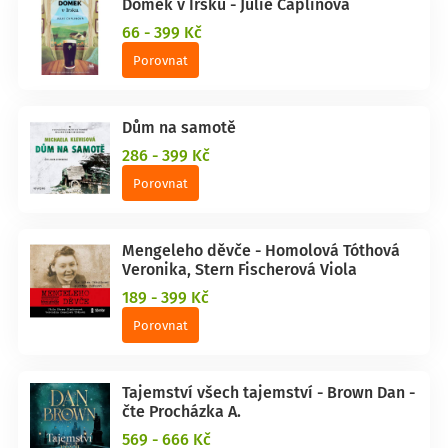
Domek v Irsku - Julie Caplinová
66 - 399 Kč
Porovnat
Dům na samotě
286 - 399 Kč
Porovnat
Mengeleho děvče - Homolová Tóthová
Veronika, Stern Fischerová Viola
189 - 399 Kč
Porovnat
Tajemství všech tajemství - Brown Dan -
čte Procházka A.
569 - 666 Kč