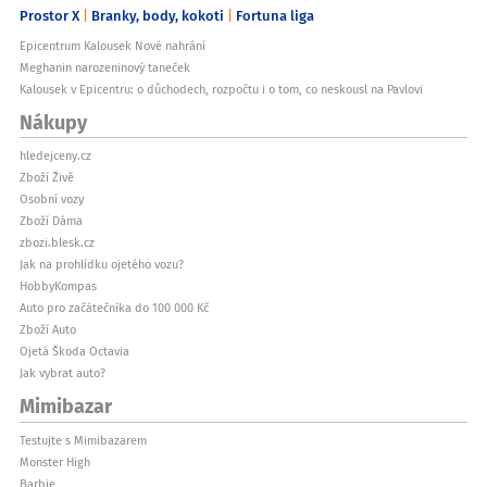
Prostor X
Branky, body, kokoti
Fortuna liga
Epicentrum Kalousek Nové nahrání
Meghanin narozeninový taneček
Kalousek v Epicentru: o důchodech, rozpočtu i o tom, co neskousl na Pavlovi
Nákupy
hledejceny.cz
Zboží Živě
Osobní vozy
Zboží Dáma
zbozi.blesk.cz
Jak na prohlídku ojetého vozu?
HobbyKompas
Auto pro začátečníka do 100 000 Kč
Zboží Auto
Ojetá Škoda Octavia
Jak vybrat auto?
Mimibazar
Testujte s Mimibazarem
Monster High
Barbie