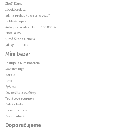
Zboží Dáma
zbozi.blesk.cz
Jak na prohlídku ojetého vozu?
HobbyKompas
Auto pro začátečníka do 100 000 Kč
Zboží Auto
Ojetá Škoda Octavia
Jak vybrat auto?
Mimibazar
Testujte s Mimibazarem
Monster High
Barbie
Lego
Pyžama
Kosmetika a parfémy
Teplákové soupravy
Dětské boty
Ložní povlečení
Bazar nábytku
Doporučujeme