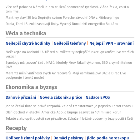
Více než polovina Němců je pro zrušení neomezené rychlosti. Vláda řekla, co si o
tom myslí
Manthey slaví 30 let: Dopřejte svému Porsche závodní DNA z Nürburgringu
Dacia, Ford i Suzuki zastavují linky. Vyschlý Dunaj drtí energetiku Balkánu
Věda a technika
Nejlepší chytré hodinky
Nejlepší telefony
Nejlepší VPN – srovnání
Nečekejte na Android 17. Už teď si můžete ty nejlepší funkce vyzkoušet i ve starších
verzích
Synology má „novou“ řadu NASů. Modely Neo+ lákají výkonem, SSD a vyměnitelnou
RAM
Marantz mění vnitřnosti svých AV receiverů. Mají osmikanálový DAC a Dirac Live
podporuje i tenký model
Ekonomika a byznys
Daňové přiznání
Novela zákoníku práce
Nadace EPCG
Jedna česká iluze se právě rozpadá. Zelená transformace je pojistkou proti chaosu
Obří obchod v letectví. Americké Apollo kupuje easyJet za 161 miliard korun
Tekuté zlato opět dostojí své přezdívce. Zdražení běžné potraviny brzy pocítí i Češi
Recepty
Oblíbené zimní polévky
Domácí pekárny
Jídlo podle horoskopu