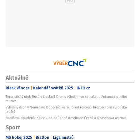
VÝBĚR
Aktuálně
Blesk Vánoce
Kalendář svátků 2025
INFO.cz
Teroristický útok Rusů v Lipsku!? Dron s výbušninou se našel u Antonova plného
munice
Výbušný dron v Německu: Odborníci varují před rostoucí hrozbou pro evropská
letiště
Babišova dovolená: Kousek od oblíbené destinace Čechů a Onassisova ostrova
Sport
MS hokej 2025
Biatlon
Liga mistrů