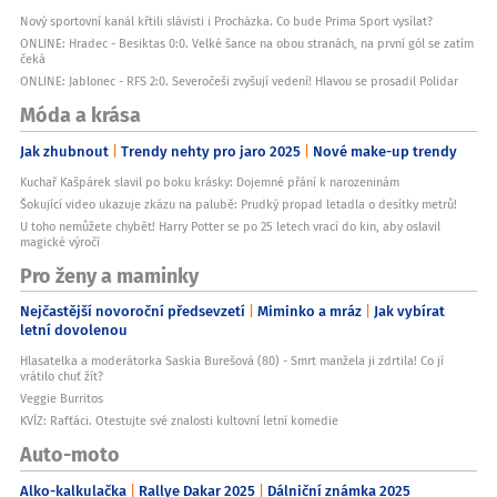
Nový sportovní kanál křtili slávisti i Procházka. Co bude Prima Sport vysílat?
ONLINE: Hradec - Besiktas 0:0. Velké šance na obou stranách, na první gól se zatím
čeká
ONLINE: Jablonec - RFS 2:0. Severočeši zvyšují vedení! Hlavou se prosadil Polidar
Móda a krása
Jak zhubnout
Trendy nehty pro jaro 2025
Nové make-up trendy
Kuchař Kašpárek slavil po boku krásky: Dojemné přání k narozeninám
Šokující video ukazuje zkázu na palubě: Prudký propad letadla o desítky metrů!
U toho nemůžete chybět! Harry Potter se po 25 letech vrací do kin, aby oslavil
magické výročí
Pro ženy a maminky
Nejčastější novoroční předsevzetí
Miminko a mráz
Jak vybírat
letní dovolenou
Hlasatelka a moderátorka Saskia Burešová (80) - Smrt manžela ji zdrtila! Co jí
vrátilo chuť žít?
Veggie Burritos
KVÍZ: Rafťáci. Otestujte své znalosti kultovní letní komedie
Auto-moto
Alko-kalkulačka
Rallye Dakar 2025
Dálniční známka 2025