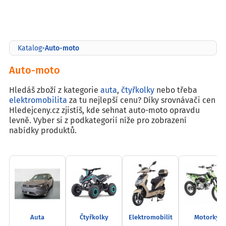
Auto-moto
Katalog
>
Auto-moto
Hledáš zboží z kategorie
auta
,
čtyřkolky
nebo třeba
elektromobilita
za tu nejlepší cenu? Díky srovnávači cen
Hledejceny.cz zjistíš, kde sehnat auto-moto opravdu
levně. Vyber si z podkategorií níže pro zobrazení
nabídky produktů.
Auta
Čtyřkolky
Elektromobilit
Motorky