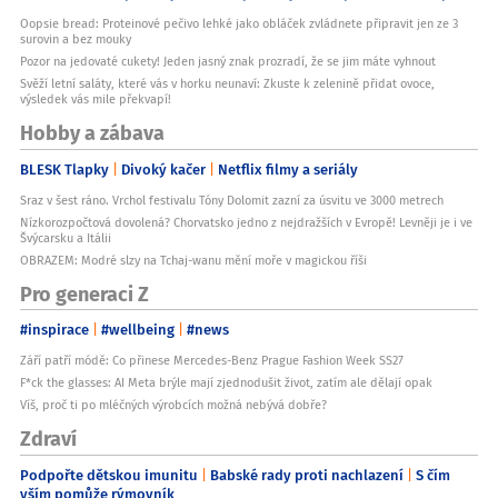
Oopsie bread: Proteinové pečivo lehké jako obláček zvládnete připravit jen ze 3
surovin a bez mouky
Pozor na jedovaté cukety! Jeden jasný znak prozradí, že se jim máte vyhnout
Svěží letní saláty, které vás v horku neunaví: Zkuste k zelenině přidat ovoce,
výsledek vás mile překvapí!
Hobby a zábava
BLESK Tlapky
Divoký kačer
Netflix filmy a seriály
Sraz v šest ráno. Vrchol festivalu Tóny Dolomit zazní za úsvitu ve 3000 metrech
Nízkorozpočtová dovolená? Chorvatsko jedno z nejdražších v Evropě! Levněji je i ve
Švýcarsku a Itálii
OBRAZEM: Modré slzy na Tchaj-wanu mění moře v magickou říši
Pro generaci Z
#inspirace
#wellbeing
#news
Září patří módě: Co přinese Mercedes-Benz Prague Fashion Week SS27
F*ck the glasses: AI Meta brýle mají zjednodušit život, zatím ale dělají opak
Víš, proč ti po mléčných výrobcích možná nebývá dobře?
Zdraví
Podpořte dětskou imunitu
Babské rady proti nachlazení
S čím
vším pomůže rýmovník