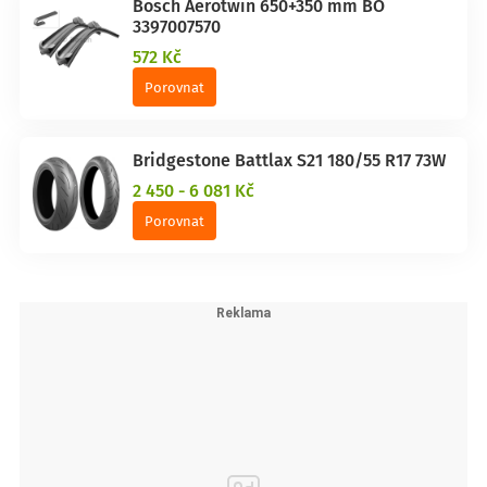
Bosch Aerotwin 650+350 mm BO
3397007570
572 Kč
Porovnat
Bridgestone Battlax S21 180/55 R17 73W
2 450 - 6 081 Kč
Porovnat