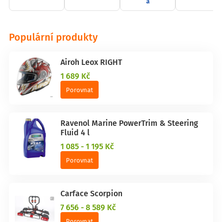
a
Populární produkty
Airoh Leox RIGHT
1 689 Kč
Porovnat
Ravenol Marine PowerTrim & Steering
Fluid 4 l
1 085 - 1 195 Kč
Porovnat
Carface Scorpion
7 656 - 8 589 Kč
Porovnat