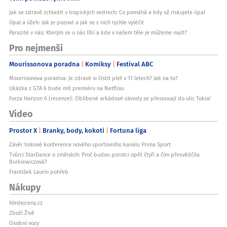
Jak se zdravě zchladit v tropických vedrech: Co pomáhá a kdy už riskujete úpal
Úpal a úžeh: Jak je poznat a jak se z nich rychle vyléčit
Parazité v nás: Kterým se u nás líbí a kde v našem těle je můžeme najít?
Pro nejmenší
Mourissonova poradna
Komiksy
Festival ABC
Mourrisonova poradna: Je zdravé si čistit pleť v 11 letech? Jak na to?
Ukázka z GTA 6 bude mít premiéru na Netflixu
Forza Horizon 6 (recenze): Oblíbené arkádové závody se přesouvají do ulic Tokia!
Video
Prostor X
Branky, body, kokoti
Fortuna liga
Závěr tiskové konference nového sportovního kanálu Prima Sport
Tvůrci StarDance o změnách: Proč budou porotci opět čtyři a čím přesvědčila
Burkiewiczová?
František Laurin pohřeb
Nákupy
hledejceny.cz
Zboží Živě
Osobní vozy