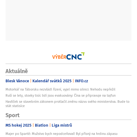
VÝBĚR
Aktuálně
Blesk Vánoce
Kalendář svátků 2025
INFO.cz
Motorkář na Táborsku nezvládl řízení, vyjel mimo silnici: Nehodu nepřežil
Ruší se lety, stovky tisíc lidí jsou evakuovány: Čína se připravuje na tajfun
Havlíček se stavebním zákonem protlačil změnu názvu svého ministerstva. Bude to
stát statisíce
Sport
MS hokej 2025
Biatlon
Liga mistrů
Majer po Spartě: Mužstvo bych nepodceňoval! Byl přísný na hrdinu zápasu