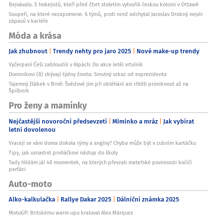
Bejvávalo. 5 hokejistů, kteří před čtvrt stoletím vytvořili českou kolonii v Ottawě
Soupeři, na které nezapomene. 6 týmů, proti nimž odchytal Jaroslav Drobný nejvíc
zápasů v kariéře
Móda a krása
Jak zhubnout
Trendy nehty pro jaro 2025
Nové make-up trendy
Vyčerpaní Češi zabloudili v Alpách: Do akce letěl vrtulník
Dominikovi (8) zbývají týdny života: Smutný vzkaz od exprezidenta
Tajemný žlábek v Brně: Švédové jím při obléhání asi chtěli proniknout až na
Špilberk
Pro ženy a maminky
Nejčastější novoroční předsevzetí
Miminko a mráz
Jak vybírat
letní dovolenou
Vracejí se vám doma dokola rýmy a angíny? Chyba může být v zubním kartáčku
Tipy, jak usnadnit prvňáčkovi nástup do školy
Tady hlídám já! 40 momentek, na kterých převzali mateřské povinnosti kočičí
parťáci
Auto-moto
Alko-kalkulačka
Rallye Dakar 2025
Dálniční známka 2025
MotoGP: Britskému warm upu kraloval Alex Márquez