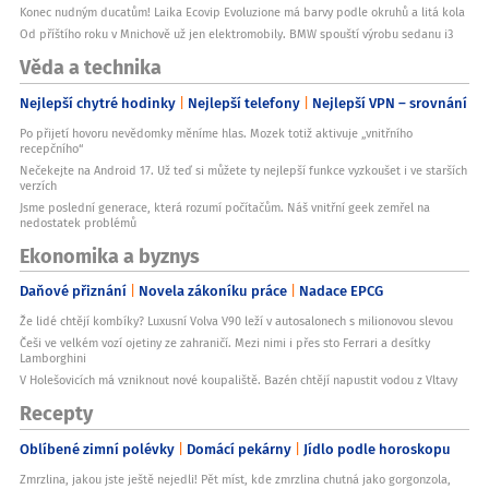
Konec nudným ducatům! Laika Ecovip Evoluzione má barvy podle okruhů a litá kola
Od příštího roku v Mnichově už jen elektromobily. BMW spouští výrobu sedanu i3
Věda a technika
Nejlepší chytré hodinky
Nejlepší telefony
Nejlepší VPN – srovnání
Po přijetí hovoru nevědomky měníme hlas. Mozek totiž aktivuje „vnitřního
recepčního“
Nečekejte na Android 17. Už teď si můžete ty nejlepší funkce vyzkoušet i ve starších
verzích
Jsme poslední generace, která rozumí počítačům. Náš vnitřní geek zemřel na
nedostatek problémů
Ekonomika a byznys
Daňové přiznání
Novela zákoníku práce
Nadace EPCG
Že lidé chtějí kombíky? Luxusní Volva V90 leží v autosalonech s milionovou slevou
Češi ve velkém vozí ojetiny ze zahraničí. Mezi nimi i přes sto Ferrari a desítky
Lamborghini
V Holešovicích má vzniknout nové koupaliště. Bazén chtějí napustit vodou z Vltavy
Recepty
Oblíbené zimní polévky
Domácí pekárny
Jídlo podle horoskopu
Zmrzlina, jakou jste ještě nejedli! Pět míst, kde zmrzlina chutná jako gorgonzola,