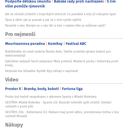
Podpořte dětskou imunitu
Babské rady proti nachlazení
S čím
vším pomůže rýmovník
Jak se zdravě zchladit v tropických vedrech: Co pomáhá a kdy už riskujete úpal
Úpal a úžeh: Jak je poznat a jak se z nich rychle vyléčit
Parazité v nás: Kterým se u nás líbí a kde v našem těle je můžeme najít?
Pro nejmenší
Mourissonova poradna
Komiksy
Festival ABC
Nahlédněte do nové továrny Škoda Auto: Takhle probíhá výroba baterií pro
elektromobily!
Vybíráme nejlepší herní adaptace Pána prstenů. Moderní pecky i historicky první
kroky
Desková hra Stínadla: Rychlé šípy ožívají v napínavé
Video
Prostor X
Branky, body, kokoti
Fortuna liga
Priske byl hodně nespokojen s výkonem Sparty v Mladé Boleslavi
SESTŘIH: Mladá Boleslav - Sparta 2:0. Bezzubí Letenští opět ztratili. Domácí
rozhodli v první půli
SESTŘIH: Zlín - Bohemians 0:2. Klokani mají první výhru, premiérovou trefou v lize
rozhodl Mirvald
Nákupy