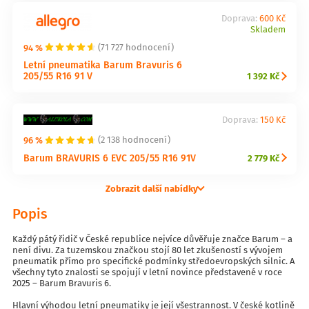
Doprava:
600 Kč
Skladem
94 %
(71 727 hodnocení)
Letní pneumatika Barum Bravuris 6
205/55 R16 91 V
1 392 Kč
Doprava:
150 Kč
96 %
(2 138 hodnocení)
Barum BRAVURIS 6 EVC 205/55 R16 91V
2 779 Kč
Zobrazit další nabídky
Popis
Každý pátý řidič v České republice nejvíce důvěřuje značce Barum – a
není divu. Za tuzemskou značkou stojí 80 let zkušeností s vývojem
pneumatik přímo pro specifické podmínky středoevropských silnic. A
všechny tyto znalosti se spojují v letní novince představené v roce
2025 – Barum Bravuris 6.
Hlavní výhodou letní pneumatiky je její všestrannost. V české kotlině