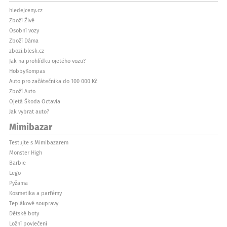
hledejceny.cz
Zboží Živě
Osobní vozy
Zboží Dáma
zbozi.blesk.cz
Jak na prohlídku ojetého vozu?
HobbyKompas
Auto pro začátečníka do 100 000 Kč
Zboží Auto
Ojetá Škoda Octavia
Jak vybrat auto?
Mimibazar
Testujte s Mimibazarem
Monster High
Barbie
Lego
Pyžama
Kosmetika a parfémy
Teplákové soupravy
Dětské boty
Ložní povlečení