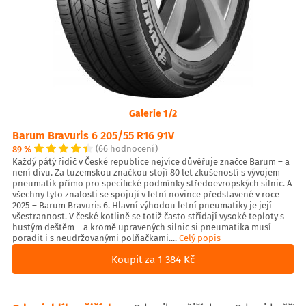
Galerie 1/2
Barum Bravuris 6 205/55 R16 91V
89 %
(66 hodnocení)
Každý pátý řidič v České republice nejvíce důvěřuje značce Barum – a
není divu. Za tuzemskou značkou stojí 80 let zkušeností s vývojem
pneumatik přímo pro specifické podmínky středoevropských silnic. A
všechny tyto znalosti se spojují v letní novince představené v roce
2025 – Barum Bravuris 6. Hlavní výhodou letní pneumatiky je její
všestrannost. V české kotlině se totiž často střídají vysoké teploty s
hustým deštěm – a kromě upravených silnic si pneumatika musí
poradit i s neudržovanými polňačkami....
Celý popis
Koupit za 1 384 Kč