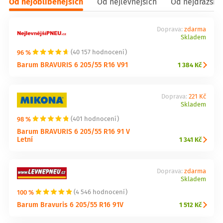
Od nejoblíbenějších
Od nejlevnějších
Od nejdražšíc
Doprava:
zdarma
Skladem
96 %
(40 157 hodnocení)
Barum BRAVURIS 6 205/55 R16 V91
1 384 Kč
Doprava:
221 Kč
Skladem
98 %
(401 hodnocení)
Barum BRAVURIS 6 205/55 R16 91 V
Letní
1 341 Kč
Doprava:
zdarma
Skladem
100 %
(4 546 hodnocení)
Barum Bravuris 6 205/55 R16 91V
1 512 Kč