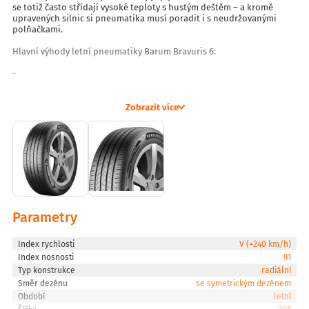
se totiž často střídají vysoké teploty s hustým deštěm – a kromě
upravených silnic si pneumatika musí poradit i s neudržovanými
polňačkami.
Hlavní výhody letní pneumatiky Barum Bravuris 6:
-
Vylepšená přilnavost a ovladatelnost na suché i mokré vozovce
Zobrazit více
-
Výrazně vyšší kilometrový nájezd oproti předchozí generaci
-
Nižší spotřeba paliva díky optimalizované konstrukci
-
Parametry
Spolehlivý výkon za každého počasí a na všech typech povrchů
Index rychlosti
V (=240 km/h)
-
Index nosnosti
91
Typ konstrukce
radiální
Navržena i pro potřeby elektromobilů a hybridů
Směr dezénu
se symetrickým dezénem
Optimalizovaná síť drážek pro větší kontaktní plochu
Období
letní
Nově navržený vzorek pneumatiky zajišťuje okamžitý odvod vody i při