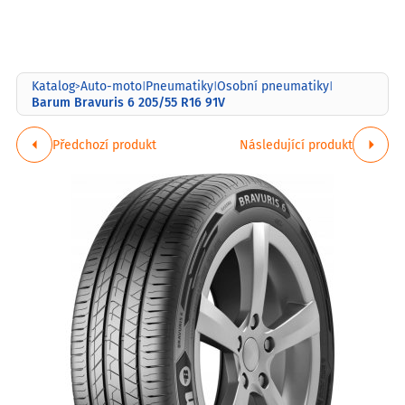
Katalog
Auto-moto
Pneumatiky
Osobní pneumatiky
>
|
|
|
Barum Bravuris 6 205/55 R16 91V
Předchozí produkt
Následující produkt