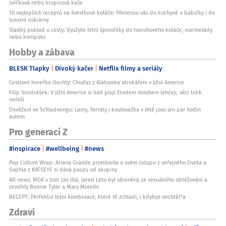
svíčková nebo krupicová kaše
10 nejlepších receptů na švestkové koláče: Přenesou vás do kuchyně u babičky i do
luxusní cukrárny
Sladký poklad u cesty: Využijte letní špendlíky do tvarohového koláče, marmelády
nebo kompotu
Hobby a zábava
BLESK Tlapky
Divoký kačer
Netflix filmy a seriály
Cestovní horečka šlechty: Chuďas z Klatovska otrokářem v Jižní Americe
Filip Vondrášek: V Jižní Americe si lidé plují životem mnohem lehčeji, věci tolik
neřeší
Osvěžení ve Schladmingu: Lamy, ferraty i koulovačka v létě jsou jen pár hodin
autem
Pro generaci Z
#inspirace
#wellbeing
#news
Pop Culture Wrap: Ariana Grande promluvila o svém ústupu z veřejného života a
Sophia z KATSEYE si dává pauzu od skupiny
Alt news: MGK v tom zas lítá, Jared Leto byl obviněný ze sexuálního obtěžování a
zemřely Bonnie Tyler a Mary Morello
RECEPT: Perfektní letní kombinace, které tě zchladí, i kdybys nechtěl*a
Zdraví