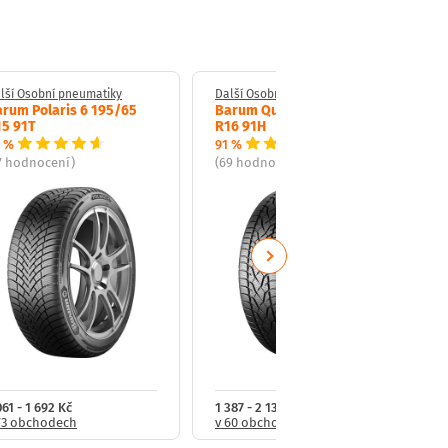
lší Osobní pneumatiky
Další Osobní pneumatiky
rum Polaris 6 195/65
Barum Quartaris 5 205/55
15 91T
R16 91H
 %
91 %
7 hodnocení)
(69 hodnocení)
Next
061 - 1 692 Kč
1 387 - 2 130 Kč
73 obchodech
v 60 obchodech