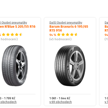
í Osobní pneumatiky
Další Osobní pneumatiky
Da
en N'Blue S 205/55 R16
Barum Bravuris 6 195/65
Ba
R15 91H
R
%
94 %
94
0 hodnocení)
(45 hodnocení)
(7
3 - 1 799 Kč
1 061 - 1 644 Kč
1 
8 obchodech
v 69 obchodech
v 