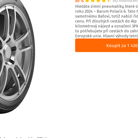
89 %
(42 hodnocen
Hledáte zimní pneumatiky, které s
roku 2024 – Barum Polaris 6. Tato t
samotnému Baťovi, totiž nabízí ři
cenu. Při dlouhých cestách do Alp 
kilometrový nájezd a označení 3P
to potřebujete při cestách do zah
Evropské unie. Hlavní výhody letní
Koupit za 1 436