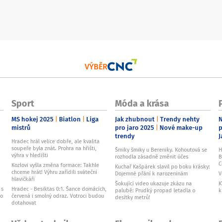
VÝBĚR
Sport
Móda a krása
MS hokej 2025
Biatlon
Liga
Jak zhubnout
Trendy nehty
N
mistrů
pro jaro 2025
Nové make-up
p
trendy
J
Hradec hrál velice dobře, ale kvalita
soupeře byla znát. Prohra na hřišti,
Šmiky šmiky u Bereniky. Kohoutová se
H
výhra v hledišti
rozhodla zásadně změnit účes
B
C
Kozlovi vyšla změna formace: Takhle
Kuchař Kašpárek slavil po boku krásky:
chceme hrát! Výhru zařídili sváteční
Dojemné přání k narozeninám
V
hlavičkáři
Šokující video ukazuje zkázu na
K
 s
Hradec - Besiktas 0:1. Šance domácích,
palubě: Prudký propad letadla o
k
ho
červená i smolný odraz. Votroci budou
desítky metrů!
dotahovat