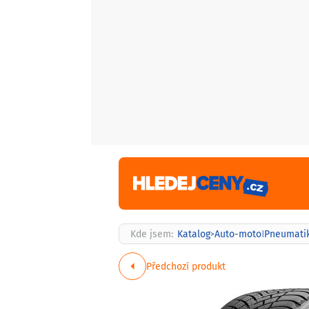
Kde jsem:
Katalog
Auto-moto
Pneumati
>
|
Předchozí produkt