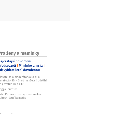
Pro ženy a maminky
ejčastější novoroční
ředsevzetí
Miminko a mráz
ak vybírat letní dovolenou
lasatelka a moderátorka Saskia
urešová (80) - Smrt manžela ji zdrtila!
o jí vrátilo chuť žít?
eggie Burritos
VÍZ: Rafťáci. Otestujte své znalosti
ultovní letní komedie