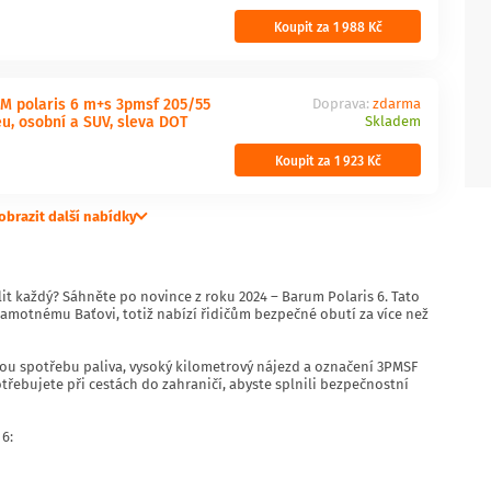
Koupit za 1 988 Kč
 polaris 6 m+s 3pmsf 205/55
Doprava:
zdarma
eu, osobní a SUV, sleva DOT
Skladem
Koupit za 1 923 Kč
obrazit další nabídky
it každý? Sáhněte po novince z roku 2024 – Barum Polaris 6. Tato
k samotnému Baťovi, totiž nabízí řidičům bezpečné obutí za více než
kou spotřebu paliva, vysoký kilometrový nájezd a označení 3PMSF
třebujete při cestách do zahraničí, abyste splnili bezpečnostní
6: