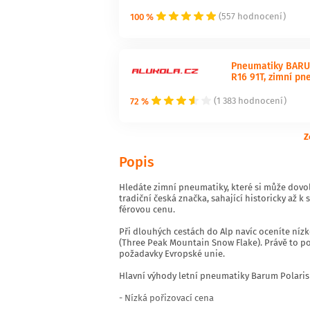
100 %
(557 hodnocení)
Pneumatiky BARUM
R16 91T, zimní pn
72 %
(1 383 hodnocení)
Z
Popis
Hledáte zimní pneumatiky, které si může dovol
tradiční česká značka, sahající historicky až 
férovou cenu.
Při dlouhých cestách do Alp navíc oceníte níz
(Three Peak Mountain Snow Flake). Právě to po
požadavky Evropské unie.
Hlavní výhody letní pneumatiky Barum Polaris 
- Nízká pořizovací cena