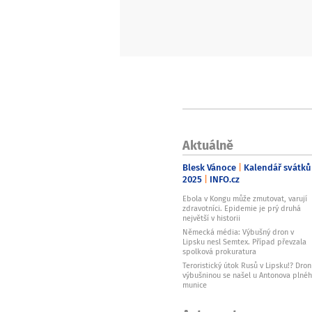
Aktuálně
Blesk Vánoce
Kalendář svátků
2025
INFO.cz
Ebola v Kongu může zmutovat, varují
zdravotníci. Epidemie je prý druhá
největší v historii
Německá média: Výbušný dron v
Lipsku nesl Semtex. Případ převzala
spolková prokuratura
Teroristický útok Rusů v Lipsku!? Dron
výbušninou se našel u Antonova plné
munice