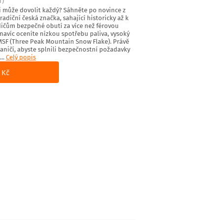
í)
i může dovolit každý? Sáhněte po novince z
radiční česká značka, sahající historicky až k
dičům bezpečné obutí za více než férovou
navíc oceníte nízkou spotřebu paliva, vysoký
MSF (Three Peak Mountain Snow Flake). Právě
raničí, abyste splnili bezpečnostní požadavky
...
Celý popis
 Kč