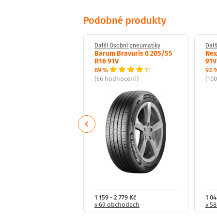
Podobné produkty
 Osobní pneumatiky
Další Osobní pneumatiky
Dalš
n Road Performance
Barum Bravuris 6 205/55
Nex
65 R15 91V
R16 91V
91V
89 %
93 
odnocení)
(66 hodnocení)
(10
Previous
2 170 Kč
1 159 - 2 779 Kč
1 04
obchodech
v 69 obchodech
v 5