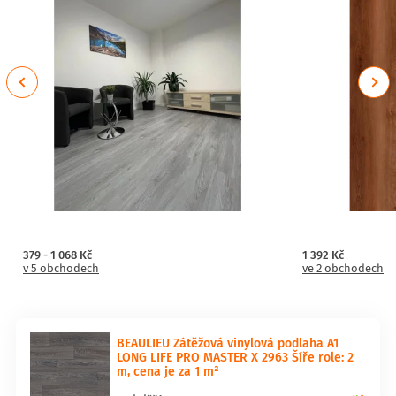
Previous
Next
379 - 1 068 Kč
1 392 Kč
v 5 obchodech
ve 2 obchodech
BEAULIEU Zátěžová vinylová podlaha A1
LONG LIFE PRO MASTER X 2963 Šíře role: 2
m, cena je za 1 m²