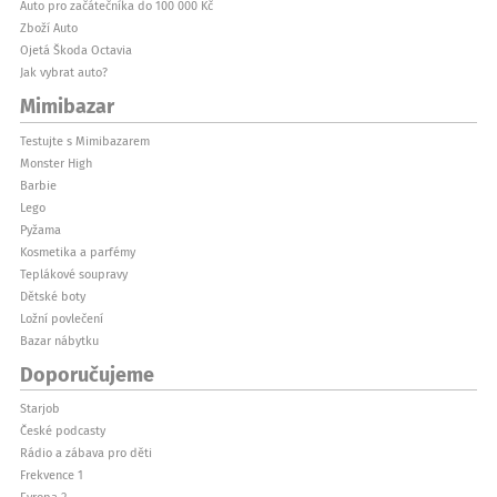
Auto pro začátečníka do 100 000 Kč
Zboží Auto
Ojetá Škoda Octavia
Jak vybrat auto?
Mimibazar
Testujte s Mimibazarem
Monster High
Barbie
Lego
Pyžama
Kosmetika a parfémy
Teplákové soupravy
Dětské boty
Ložní povlečení
Bazar nábytku
Doporučujeme
Starjob
České podcasty
Rádio a zábava pro děti
Frekvence 1