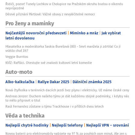
Řidiči, pozor! Tunely Lochkov a Cholupice na Pražském okruhu budou o víkendu
neprůjezdné
Děsivé přiznání Pártlové: Vážné obavy z nevyléčitelné nemoci
Pro ženy a maminky
Nejčastější novoroční předsevzetí
Miminko a mráz
Jak vybírat
letní dovolenou
Hlasatelka a moderátorka Saskia Burešová (80) - Smrt manžela ji zdrtila! Co jí
vrátilo chuť žít?
Veggie Burritos
KVÍZ: Rafťáci. Otestujte své znalosti kultovní letní komedie
Auto-moto
Alko-kalkulačka
Rallye Dakar 2025
Dálniční známka 2025
Nová čtyřkolka v terénních daciích jezdí bez plynu i elektricky. Už máme české ceny
Andreas Jenzer: Duchem našeho týmu je dát každému stejné podmínky, i kdyby nás
to mělo připravit o titul
Raúl Fernandez zůstane u týmu Trackhouse i v příštích dvou letech
Věda a technika
Nejlepší chytré hodinky
Nejlepší telefony
Nejlepší VPN – srovnání
Novou baterii pro elektromobily nabijete na 97 % za pouhých osm minut. Ale jen s