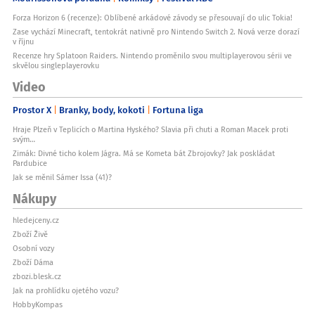
Forza Horizon 6 (recenze): Oblíbené arkádové závody se přesouvají do ulic Tokia!
Zase vychází Minecraft, tentokrát nativně pro Nintendo Switch 2. Nová verze dorazí
v říjnu
Recenze hry Splatoon Raiders. Nintendo proměnilo svou multiplayerovou sérii ve
skvělou singleplayerovku
Video
Prostor X
Branky, body, kokoti
Fortuna liga
Hraje Plzeň v Teplicích o Martina Hyského? Slavia při chuti a Roman Macek proti
svým…
Zimák: Divné ticho kolem Jágra. Má se Kometa bát Zbrojovky? Jak poskládat
Pardubice
Jak se měnil Sámer Issa (41)?
Nákupy
hledejceny.cz
Zboží Živě
Osobní vozy
Zboží Dáma
zbozi.blesk.cz
Jak na prohlídku ojetého vozu?
HobbyKompas