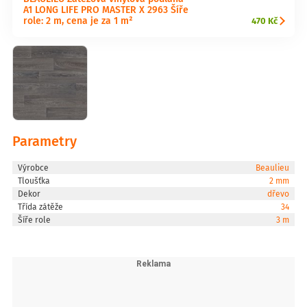
A1 LONG LIFE PRO MASTER X 2963 Šíře
role: 2 m, cena je za 1 m²
470 Kč
Parametry
Výrobce
Beaulieu
Tloušťka
2 mm
Dekor
dřevo
Třída zátěže
34
Šíře role
3 m