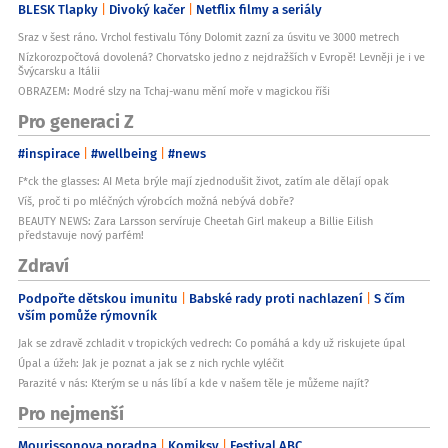
BLESK Tlapky
Divoký kačer
Netflix filmy a seriály
Sraz v šest ráno. Vrchol festivalu Tóny Dolomit zazní za úsvitu ve 3000 metrech
Nízkorozpočtová dovolená? Chorvatsko jedno z nejdražších v Evropě! Levněji je i ve
Švýcarsku a Itálii
OBRAZEM: Modré slzy na Tchaj-wanu mění moře v magickou říši
Pro generaci Z
#inspirace
#wellbeing
#news
F*ck the glasses: AI Meta brýle mají zjednodušit život, zatím ale dělají opak
Víš, proč ti po mléčných výrobcích možná nebývá dobře?
BEAUTY NEWS: Zara Larsson servíruje Cheetah Girl makeup a Billie Eilish
představuje nový parfém!
Zdraví
Podpořte dětskou imunitu
Babské rady proti nachlazení
S čím
vším pomůže rýmovník
Jak se zdravě zchladit v tropických vedrech: Co pomáhá a kdy už riskujete úpal
Úpal a úžeh: Jak je poznat a jak se z nich rychle vyléčit
Parazité v nás: Kterým se u nás líbí a kde v našem těle je můžeme najít?
Pro nejmenší
Mourissonova poradna
Komiksy
Festival ABC