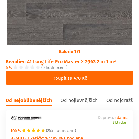
Galerie 1/1
Beaulieu A1 Long Life Pro Master X 2963 2 m 1 m²
0 %
(0 hodnocení)
Koupit za 470 Kč
Od nejoblíbenějších
Od nejlevnějších
Od nejdražšíc
Doprava:
zdarma
Skladem
100 %
(255 hodnocení)
BEAULIEU Zátěžová vinylová podlaha