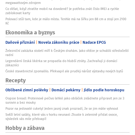
megawattovým zdrojem
Co dělat, když ztratíte mobil na dovolené? Je potřeba znát číslo IMEI a rychle
zablokovat karty
Polovací stůl tam, kde je málo místa. Tenhle má na šířku jen 88 cm a stojí jen 2100
Kč
Ekonomika a byznys
Daňové přiznání
Novela zákoníku práce
Nadace EPCG
Železniční zakázka století míří k Českým drahám. Jako vítěze je schválili středočeští
radní
Legendární česká likérka se propadla do hlubší ztráty. Zachraňují ji domácí
zákazníci
České stavebnictví zpomalilo. Překvapil ale prudký nárůst výstavby nových bytů
Recepty
Oblíbené zimní polévky
Domácí pekárny
Jídlo podle horoskopu
Oopsie bread: Proteinové pečivo lehké jako obláček zvládnete připravit jen ze 3
surovin a bez mouky
Pozor na jedovaté cukety! Jeden jasný znak prozradí, že se jim máte vyhnout
Svěží letní saláty, které vás v horku neunaví: Zkuste k zelenině přidat ovoce,
výsledek vás mile překvapí!
Hobby a zábava