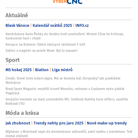
VÝBĚR
Aktuálně
Blesk Vánoce
Kalendář svátků 2025
INFO.cz
Kandidatura Karla Řehky do Senátu budí pozdvižení. Ministr Zůna ho kritizuje,
konkurenti haní i chválí
Korupce na Bulovce: Státní zástupce obžaloval 5 lidí!
Svědci o tragédii na jezeře Most: Byl to masakr!
Sport
MS hokej 2025
Biatlon
Liga mistrů
Zimák: Divné ticho kolem Jágra. Má se Kometa bát Zbrojovky? Jak poskládat
Pardubice
Nový Sport Magazín: největší triumf Messiho, rozhovor s Gudasem nebo plakát
Pogačara
Senzační medaile na úvod juniorského MS. Smíšená štafeta bere stříbro, zazářila
Botková (16)
Móda a krása
Jak zhubnout
Trendy nehty pro jaro 2025
Nové make-up trendy
Afghánec v Mnichově najel do demonstrace odborářů, zabil matku s batoletem. Teď
dostal doživotí