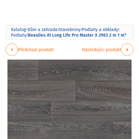
Katalog
Dům a zahrada
Stavebniny
Podlahy a obklady
>
|
|
|
Beaulieu A1 Long Life Pro Master X 2963 2 m 1 m²
Podlahy
|
Předchozí produkt
Následující produkt