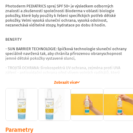
Photoderm PEDIATRICS sprej SPF 50+ je výsledkem odborných
znalostí a zkušeností společnosti Bioderma v oblasti biologie
pokožky, které byly použity k řešení specifických potřeb dětské
pokožky. Velmi vysoká sluneční ochrana, vysoká odolnost,
nezanechává viditelné stopy, hydratace po dobu 8 hodin.
BENEFITY
- SUN BARRIER TECHNOLOGIE: špičková technologie sluneční ochrany
speciálně navržená tak, aby chránila přirozenou obranyschopnost
jemné dětské pokožky vystavené slunci,
- TROJITÁ OCHRANA: širokospektrá UV ochrana, zejména proti UVA
záření - antioxidační ochrana před vlivem volných radikálů, který
způsobuje UV záření - ochrana a posílení bariérové funkce pokožky,
Zobrazit více
- 8H hydratace,
- VYSOKÁ ODOLNOST: vůči vodě, písku, potu i otěru,
- APLIKACE: na vlhkou nebo suchou pokožku; snadno se nanáší,
rychle se vstřebává, nezanechává na pokožce viditelné stopy,
- vhodný pro děti od 12 měsíců,
Parametry
- na obličej a tělo,