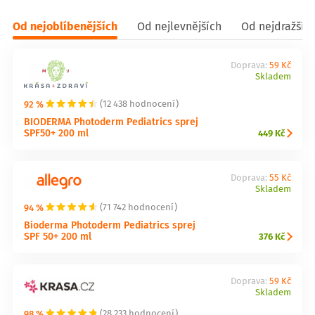
Od nejoblíbenějších
Od nejlevnějších
Od nejdražšíc
Doprava:
59 Kč
Skladem
92 %
(12 438 hodnocení)
BIODERMA Photoderm Pediatrics sprej
SPF50+ 200 ml
449 Kč
Doprava:
55 Kč
Skladem
94 %
(71 742 hodnocení)
Bioderma Photoderm Pediatrics sprej
SPF 50+ 200 ml
376 Kč
Doprava:
59 Kč
Skladem
98 %
(28 233 hodnocení)