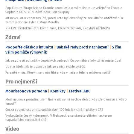
Pop Culture Wrap: Ariana Grande promluvila o svém ústupu z veřejného života a
Sophia z KATSEYE si dává pauzu od skupiny
Alt news: MGK v tom zas lítá, Jared Leto byl obviněný ze sexuálního obtěžování a
zemřely Bonnie Tyler a Mary Morello
RECEPT: Perfektní letní kombinace, které tě zchladí, i kdybys nechtěl*a
Zdraví
Podpořte dětskou imunitu
Babské rady proti nachlazení
S čím
vším pomůže rýmovník
Jak se zdravě zchladit v tropických vedrech: Co pomáhá a kdy už riskujete úpal
Úpal a úžeh: Jak je poznat a jak se z nich rychle vyléčit
Parazité v nás: Kterým se u nás líbí a kde v našem těle je můžeme najít?
Pro nejmenší
Mourissonova poradna
Komiksy
Festival ABC
Mourrisonova poradna: Jsem líná a nic se mi nechce dělat: Kdy jde o únavu a kdy o
lenost?
Česká společnost ornitologická slaví 100 let: Jak chrání ptáky v ČR?
Vyzkoušejte český kyberpunk. V Netspectre se stanete elitním hackerem
napadajícím korporátní sítě
Video