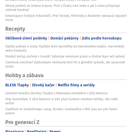
Děsivý pohled na českou krajinu. Proč v Česku mizí voda a jak k tomu přispívají
rodinné bazény?
Emancipace českých miliardářů. Proč Strnad, Křetínský a Komárek nakupují západní
ikony
Recepty
Oblíbené zimní polévky
Domácí pekárny
Jídlo podle horoskopu
Sladký poklad u cesty: Využijte letní špendlíky do tvarohového koláče, marmelády
nebo kompotu
Domácí kečup pečený v troubě: Vyžaduje minimum práce a chutná lépe než vařený
Cuketová zmrzlina? Vyzkoušejte nečekaný letní hit a geniální způsob, jak zpracovat
úrodu
Hobby a zábava
BLESK Tlapky
Divoký kačer
Netflix filmy a seriály
Cestovní horečka šlechty: Chuďas z Klatovska otrokářem v Jižní Americe
Filip Vondrášek: V Jižní Americe si lidé plují životem mnohem lehčeji, věci tolik
neřeší
Osvěžení ve Schladmingu: Lamy, ferraty i koulovačka v létě jsou jen pár hodin
autem
Pro generaci Z
#inspirace
#wellbeing
#news