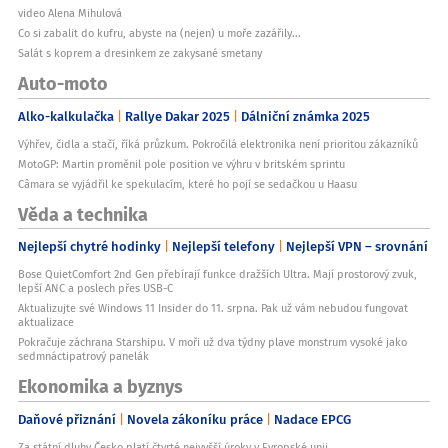
video Alena Mihulová
Co si zabalit do kufru, abyste na (nejen) u moře zazářily...
Salát s koprem a dresinkem ze zakysané smetany
Auto-moto
Alko-kalkulačka
Rallye Dakar 2025
Dálniční známka 2025
Výhřev, čidla a stačí, říká průzkum. Pokročilá elektronika není prioritou zákazníků
MotoGP: Martin proměnil pole position ve výhru v britském sprintu
Câmara se vyjádřil ke spekulacím, které ho pojí se sedačkou u Haasu
Věda a technika
Nejlepší chytré hodinky
Nejlepší telefony
Nejlepší VPN – srovnání
Bose QuietComfort 2nd Gen přebírají funkce dražších Ultra. Mají prostorový zvuk,
lepší ANC a poslech přes USB-C
Aktualizujte své Windows 11 Insider do 11. srpna. Pak už vám nebudou fungovat
aktualizace
Pokračuje záchrana Starshipu. V moři už dva týdny plave monstrum vysoké jako
sedmnáctipatrový panelák
Ekonomika a byznys
Daňové přiznání
Novela zákoníku práce
Nadace EPCG
Za státní dluhy Česko platí čtvrté nejvyšší úroky v Evropské unii