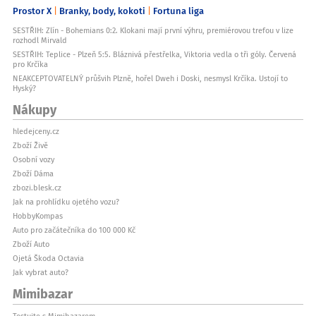
Prostor X
Branky, body, kokoti
Fortuna liga
SESTŘIH: Zlín - Bohemians 0:2. Klokani mají první výhru, premiérovou trefou v lize
rozhodl Mirvald
SESTŘIH: Teplice - Plzeň 5:5. Bláznivá přestřelka, Viktoria vedla o tři góly. Červená
pro Krčíka
NEAKCEPTOVATELNÝ průšvih Plzně, hořel Dweh i Doski, nesmysl Krčíka. Ustojí to
Hyský?
Nákupy
hledejceny.cz
Zboží Živě
Osobní vozy
Zboží Dáma
zbozi.blesk.cz
Jak na prohlídku ojetého vozu?
HobbyKompas
Auto pro začátečníka do 100 000 Kč
Zboží Auto
Ojetá Škoda Octavia
Jak vybrat auto?
Mimibazar
Testujte s Mimibazarem