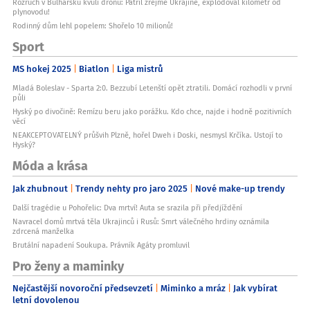
Rozruch v Bulharsku kvůli dronu: Patřil zřejmě Ukrajině, explodoval kilometr od
plynovodu!
Rodinný dům lehl popelem: Shořelo 10 milionů!
Sport
MS hokej 2025
Biatlon
Liga mistrů
Mladá Boleslav - Sparta 2:0. Bezzubí Letenští opět ztratili. Domácí rozhodli v první
půli
Hyský po divočině: Remízu beru jako porážku. Kdo chce, najde i hodně pozitivních
věcí
NEAKCEPTOVATELNÝ průšvih Plzně, hořel Dweh i Doski, nesmysl Krčíka. Ustojí to
Hyský?
Móda a krása
Jak zhubnout
Trendy nehty pro jaro 2025
Nové make-up trendy
Další tragédie u Pohořelic: Dva mrtví! Auta se srazila při předjíždění
Navracel domů mrtvá těla Ukrajinců i Rusů: Smrt válečného hrdiny oznámila
zdrcená manželka
Brutální napadení Soukupa. Právník Agáty promluvil
Pro ženy a maminky
Nejčastější novoroční předsevzetí
Miminko a mráz
Jak vybírat
letní dovolenou