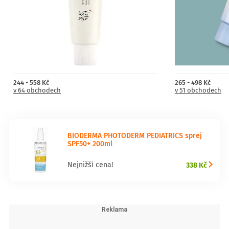
případě setření aplikaci opakujte. Při aplikaci se vyhněte kontaktu s
oblečením. Nevystavujte kojence a malé děti přímému slunci. Dbejte
na to, aby děti nosily ochranný oděv a na nekrytých místech
používejte opalovací krém. Nadměrné vystavování se slunci
představuje vážné zdravotní riziko. Nezůstávejte na slunci příliš
dlouho.
Po pobytu na slunci očistěte pokožku dítěte Atoderm Sprchovým
olejem a následně naneste Atoderm Intensive baume pro výživnou
hydrataci.
244 - 558 Kč
265 - 498 Kč
v 64 obchodech
v 51 obchodech
BIODERMA PHOTODERM PEDIATRICS sprej
SPF50+ 200ml
338 Kč
Nejnižší cena!