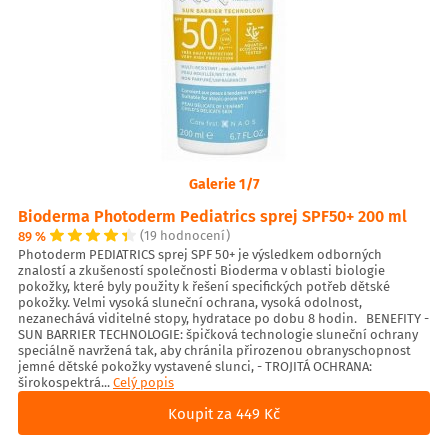
Galerie 1/7
Bioderma Photoderm Pediatrics sprej SPF50+ 200 ml
89 %
(19 hodnocení)
Photoderm PEDIATRICS sprej SPF 50+ je výsledkem odborných
znalostí a zkušeností společnosti Bioderma v oblasti biologie
pokožky, které byly použity k řešení specifických potřeb dětské
pokožky. Velmi vysoká sluneční ochrana, vysoká odolnost,
nezanechává viditelné stopy, hydratace po dobu 8 hodin. BENEFITY -
SUN BARRIER TECHNOLOGIE: špičková technologie sluneční ochrany
speciálně navržená tak, aby chránila přirozenou obranyschopnost
jemné dětské pokožky vystavené slunci, - TROJITÁ OCHRANA:
širokospektrá...
Celý popis
Koupit za 449 Kč