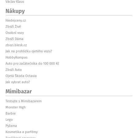
Václav Klaus
Nákupy
hledejceny.cz
Zboží Živě
Osobní vozy
Zboží Dáma
zbozi.blesk.cz
Jak na prohlídku ojetého vozu?
HobbyKompas
Auto pro začátečníka do 100 000 Kč
Zboží Auto
Ojetá Škoda Octavia
Jak vybrat auto?
Mimibazar
Testujte s Mimibazarem
Monster High
Barbie
Lego
Pyžama
Kosmetika a parfémy
Teplákové soupravy