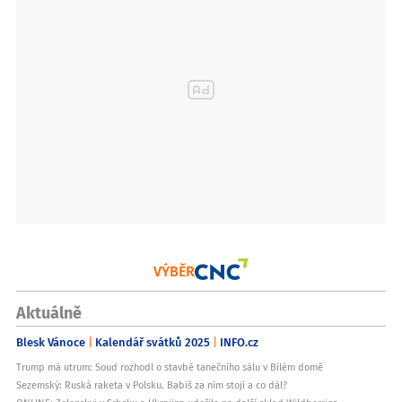
VÝBĚR
Aktuálně
Blesk Vánoce
Kalendář svátků 2025
INFO.cz
Trump má utrum: Soud rozhodl o stavbě tanečního sálu v Bílém domě
Sezemský: Ruská raketa v Polsku. Babiš za ním stojí a co dál?