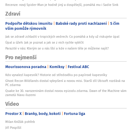
Recenze: nový Spider-Man je hodně jiný a dospělejší, pomáhá mu i Sadie Sink
Zdraví
Podpořte dětskou imunitu
Babské rady proti nachlazení
S čím
vším pomůže rýmovník
Jak se zdravě zchladit v tropických vedrech: Co pomáhá a kdy už riskujete úpal
Úpal a úžeh: Jak je poznat a jak se z nich rychle vyléčit
Parazité v nás: Kterým se u nás líbí a kde v našem těle je můžeme najít?
Pro nejmenší
Mourissonova poradna
Komiksy
Festival ABC
Kdo vynalezl kapesník? Historie od středověku po papírové kapesníky
Ghost Recon Wildlands dostal vylepšení a novou misi. Starší díl Ubisoft rozdává na
PC zdarma
Quake ke 30. narozeninám dostal novou epizodu zdarma. Dawn of the Machine vám
zamotá hlavu iluzemi
Video
Prostor X
Branky, body, kokoti
Fortuna liga
Milan Knížák pohřeb
Jiří Pospíšil