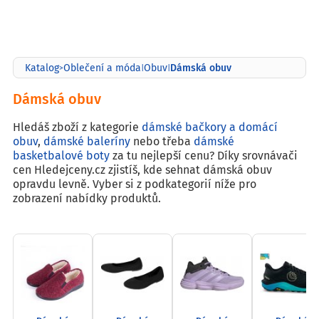
Dámská obuv
Katalog
Oblečení a móda
Obuv
>
|
|
Dámská obuv
Hledáš zboží z kategorie
dámské bačkory a domácí
obuv
,
dámské baleríny
nebo třeba
dámské
basketbalové boty
za tu nejlepší cenu? Díky srovnávači
cen Hledejceny.cz zjistíš, kde sehnat dámská obuv
opravdu levně. Vyber si z podkategorií níže pro
zobrazení nabídky produktů.