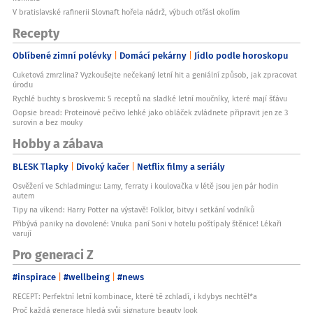
V bratislavské rafinerii Slovnaft hořela nádrž, výbuch otřásl okolím
Recepty
Oblíbené zimní polévky
Domácí pekárny
Jídlo podle horoskopu
Cuketová zmrzlina? Vyzkoušejte nečekaný letní hit a geniální způsob, jak zpracovat
úrodu
Rychlé buchty s broskvemi: 5 receptů na sladké letní moučníky, které mají šťávu
Oopsie bread: Proteinové pečivo lehké jako obláček zvládnete připravit jen ze 3
surovin a bez mouky
Hobby a zábava
BLESK Tlapky
Divoký kačer
Netflix filmy a seriály
Osvěžení ve Schladmingu: Lamy, ferraty i koulovačka v létě jsou jen pár hodin
autem
Tipy na víkend: Harry Potter na výstavě! Folklor, bitvy i setkání vodníků
Přibývá paniky na dovolené: Vnuka paní Soni v hotelu poštípaly štěnice! Lékaři
varují
Pro generaci Z
#inspirace
#wellbeing
#news
RECEPT: Perfektní letní kombinace, které tě zchladí, i kdybys nechtěl*a
Proč každá generace hledá svůj signature beauty look