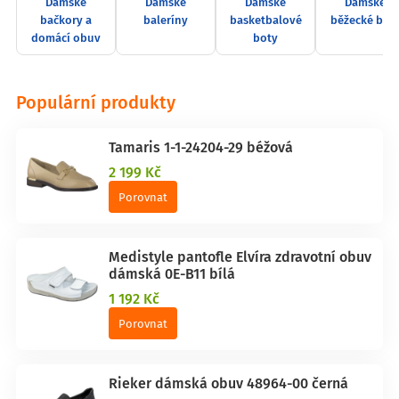
Dámské
Dámské
Dámské
Dámské
bačkory a
baleríny
basketbalové
běžecké bot
domácí obuv
boty
Populární produkty
Tamaris 1-1-24204-29 béžová
2 199 Kč
Porovnat
Medistyle pantofle Elvíra zdravotní obuv
dámská 0E-B11 bílá
1 192 Kč
Porovnat
Rieker dámská obuv 48964-00 černá