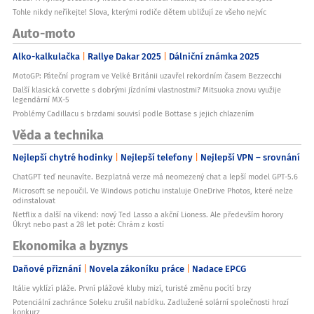
Tohle nikdy neříkejte! Slova, kterými rodiče dětem ubližují ze všeho nejvíc
Auto-moto
Alko-kalkulačka
Rallye Dakar 2025
Dálniční známka 2025
MotoGP: Páteční program ve Velké Británii uzavřel rekordním časem Bezzecchi
Další klasická corvette s dobrými jízdními vlastnostmi? Mitsuoka znovu využije
legendární MX-5
Problémy Cadillacu s brzdami souvisí podle Bottase s jejich chlazením
Věda a technika
Nejlepší chytré hodinky
Nejlepší telefony
Nejlepší VPN – srovnání
ChatGPT teď neunavíte. Bezplatná verze má neomezený chat a lepší model GPT-5.6
Microsoft se nepoučil. Ve Windows potichu instaluje OneDrive Photos, které nelze
odinstalovat
Netflix a další na víkend: nový Ted Lasso a akční Lioness. Ale především horory
Úkryt nebo past a 28 let poté: Chrám z kostí
Ekonomika a byznys
Daňové přiznání
Novela zákoníku práce
Nadace EPCG
Itálie vyklízí pláže. První plážové kluby mizí, turisté změnu pocítí brzy
Potenciální zachránce Soleku zrušil nabídku. Zadlužené solární společnosti hrozí
konkurz