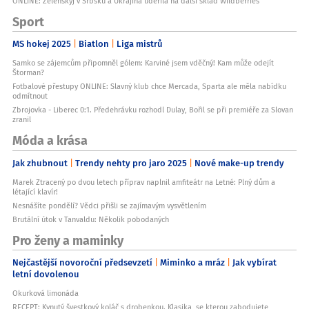
ONLINE: Zelenskyj v Srbsku a Ukrajina udeřila na další sklad Wildberries
Sport
MS hokej 2025
Biatlon
Liga mistrů
Samko se zájemcům připomněl gólem: Karviné jsem vděčný! Kam může odejít
Štorman?
Fotbalové přestupy ONLINE: Slavný klub chce Mercada, Sparta ale měla nabídku
odmítnout
Zbrojovka - Liberec 0:1. Předehrávku rozhodl Dulay, Bořil se při premiéře za Slovan
zranil
Móda a krása
Jak zhubnout
Trendy nehty pro jaro 2025
Nové make-up trendy
Marek Ztracený po dvou letech příprav naplnil amfiteátr na Letné: Plný dům a
létající klavír!
Nesnášíte pondělí? Vědci přišli se zajímavým vysvětlením
Brutální útok v Tanvaldu: Několik pobodaných
Pro ženy a maminky
Nejčastější novoroční předsevzetí
Miminko a mráz
Jak vybírat
letní dovolenou
Okurková limonáda
RECEPT: Kynutý švestkový koláč s drobenkou. Klasika, se kterou zabodujete