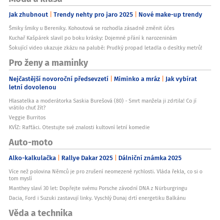
Jak zhubnout
Trendy nehty pro jaro 2025
Nové make-up trendy
Šmiky šmiky u Bereniky. Kohoutová se rozhodla zásadně změnit účes
Kuchař Kašpárek slavil po boku krásky: Dojemné přání k narozeninám
Šokující video ukazuje zkázu na palubě: Prudký propad letadla o desítky metrů!
Pro ženy a maminky
Nejčastější novoroční předsevzetí
Miminko a mráz
Jak vybírat
letní dovolenou
Hlasatelka a moderátorka Saskia Burešová (80) - Smrt manžela ji zdrtila! Co jí
vrátilo chuť žít?
Veggie Burritos
KVÍZ: Rafťáci. Otestujte své znalosti kultovní letní komedie
Auto-moto
Alko-kalkulačka
Rallye Dakar 2025
Dálniční známka 2025
Více než polovina Němců je pro zrušení neomezené rychlosti. Vláda řekla, co si o
tom myslí
Manthey slaví 30 let: Dopřejte svému Porsche závodní DNA z Nürburgringu
Dacia, Ford i Suzuki zastavují linky. Vyschlý Dunaj drtí energetiku Balkánu
Věda a technika