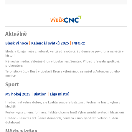
VÝBĚR
Aktuálně
Blesk Vánoce
Kalendář svátků 2025
INFO.cz
Ebola v Kongu může zmutovat, varují zdravotníci. Epidemie je prý druhá největší v
historii
Německá média: Výbušný dron v Lipsku nesl Semtex. Případ převzala spolková
prokuratura
Teroristický útok Rusů v Lipsku!? Dron s výbušninou se našel u Antonova plného
munice
Sport
MS hokej 2025
Biatlon
Liga mistrů
Hradec hrál velice dobře, ale kvalita soupeře byla znát. Prohra na hřišti, výhra v
hledišti
Kozlovi vyšla změna formace: Takhle chceme hrát! Výhru zařídili sváteční hlavičkáři
Hradec - Besiktas 0:1. Šance domácích, červená i smolný odraz. Votroci budou
dotahovat
Móda a krása