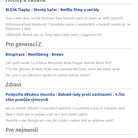
BLESK Tlapky
Divoký kačer
Netflix filmy a seriály
Sraz v šest ráno. Vrchol festivalu Tóny Dolomit zazní za úsvitu ve 3000 metrech
Nízkorozpočtová dovolená? Chorvatsko jedno z nejdražších v Evropě! Levněji je i ve
Švýcarsku a Itálii
OBRAZEM: Modré slzy na Tchaj-wanu mění moře v magickou říši
Pro generaci Z
#inspirace
#wellbeing
#news
Září patří módě: Co přinese Mercedes-Benz Prague Fashion Week SS27
F*ck the glasses: AI Meta brýle mají zjednodušit život, zatím ale dělají opak
Víš, proč ti po mléčných výrobcích možná nebývá dobře?
Zdraví
Podpořte dětskou imunitu
Babské rady proti nachlazení
S čím
vším pomůže rýmovník
Jak se zdravě zchladit v tropických vedrech: Co pomáhá a kdy už riskujete úpal
Úpal a úžeh: Jak je poznat a jak se z nich rychle vyléčit
Parazité v nás: Kterým se u nás líbí a kde v našem těle je můžeme najít?
Pro nejmenší