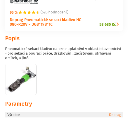
95 %
(626 hodnocení)
Deprag Pneumatické sekací kladivo HC
080-R20V - DG8119811C
58 685 Kč
Popis
Pneumatické sekací kladivo nalezne uplatnění v oblasti stavebnictví
- pro sekací a bourací práce, drážkování, začišťování, strhávání
omítek, a jiné.
Parametry
Výrobce
Deprag