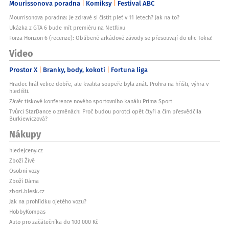
Mourissonova poradna
Komiksy
Festival ABC
Mourrisonova poradna: Je zdravé si čistit pleť v 11 letech? Jak na to?
Ukázka z GTA 6 bude mít premiéru na Netflixu
Forza Horizon 6 (recenze): Oblíbené arkádové závody se přesouvají do ulic Tokia!
Video
Prostor X
Branky, body, kokoti
Fortuna liga
Hradec hrál velice dobře, ale kvalita soupeře byla znát. Prohra na hřišti, výhra v
hledišti.
Závěr tiskové konference nového sportovního kanálu Prima Sport
Tvůrci StarDance o změnách: Proč budou porotci opět čtyři a čím přesvědčila
Burkiewiczová?
Nákupy
hledejceny.cz
Zboží Živě
Osobní vozy
Zboží Dáma
zbozi.blesk.cz
Jak na prohlídku ojetého vozu?
HobbyKompas
Auto pro začátečníka do 100 000 Kč