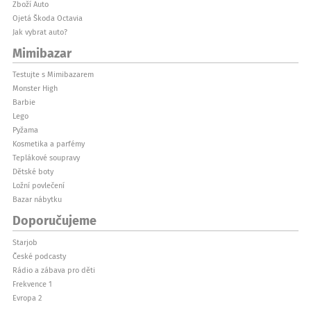
Zboží Auto
Ojetá Škoda Octavia
Jak vybrat auto?
Mimibazar
Testujte s Mimibazarem
Monster High
Barbie
Lego
Pyžama
Kosmetika a parfémy
Teplákové soupravy
Dětské boty
Ložní povlečení
Bazar nábytku
Doporučujeme
Starjob
České podcasty
Rádio a zábava pro děti
Frekvence 1
Evropa 2