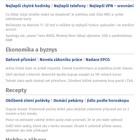
Nejlepší chytré hodinky
Nejlepší telefony
Nejlepší VPN – srovnání
Co dělat, když ztratíte mobil na dovolené? Je potřeba znát číslo IMEI a rychle
zablokovat karty
Nečekejte na Android 17. Už teď si můžete ty nejlepší funkce vyzkoušet i ve starších
verzích
Synology má „novou“ řadu NASů. Modely Neo+ lákají výkonem, SSD a vyměnitelnou
RAM
Ekonomika a byznys
Daňové přiznání
Novela zákoníku práce
Nadace EPCG
Jedna česká iluze se právě rozpadá. Zelená transformace je pojistkou proti chaosu
Obří obchod v letectví. Americké Apollo kupuje easyJet za 161 miliard korun
Tekuté zlato opět dostojí své přezdívce. Zdražení běžné potraviny brzy pocítí i Češi
Recepty
Oblíbené zimní polévky
Domácí pekárny
Jídlo podle horoskopu
Oopsie bread: Proteinové pečivo lehké jako obláček zvládnete připravit jen ze 3
surovin a bez mouky
Pozor na jedovaté cukety! Jeden jasný znak prozradí, že se jim máte vyhnout
Svěží letní saláty, které vás v horku neunaví: Zkuste k zelenině přidat ovoce,
výsledek vás mile překvapí!
Hobby a zábava