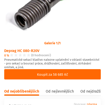
Galerie 1/1
Deprag HC 080-R20V
0 %
(0 hodnocení)
Pneumatické sekací kladivo nalezne uplatnění v oblasti stavebnictví
- pro sekací a bourací práce, drážkování, začišťování, strhávání
omítek, a jiné.
Koupit za 58 685 Kč
Od nejoblíbenějších
Od nejlevnějších
Od nejdražšíc
Doprava:
zdarma