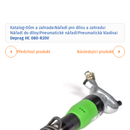
Katalog
Dům a zahrada
Nářadí pro dílnu a zahradu
>
|
|
Nářadí do dílny
Pneumatické nářadí
Pneumatická kladiva
|
|
|
Deprag HC 080-R20V
Předchozí produkt
Následující produkt