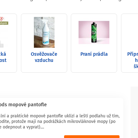
cká
Osvěžovače
Praní prádla
Příp
ost
vzduchu
h
š
ods mopové pantofle
ální a praktické mopové pantofle uklízí a leští podlahu už tím,
hodíte, protože mají na podrážkách mikrovláknové mopy (po
e odepnout a vyprat)....