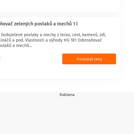
ňovač zelených povlaků a mechů 1 l
 šedozelené povlaky a mechy z teras, cest, kamenů, zdí,
ětináčů a pod. Vlastnosti a výhody HG 181 Odstraňovač
ovlaků a mechů...
č
Porovnat ceny