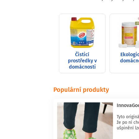
Čisticí
Ekologi
prostředky v
domácn
domácnosti
Populární produkty
InnovaGo
Tyto origin
že po ní c
ušpinění lz