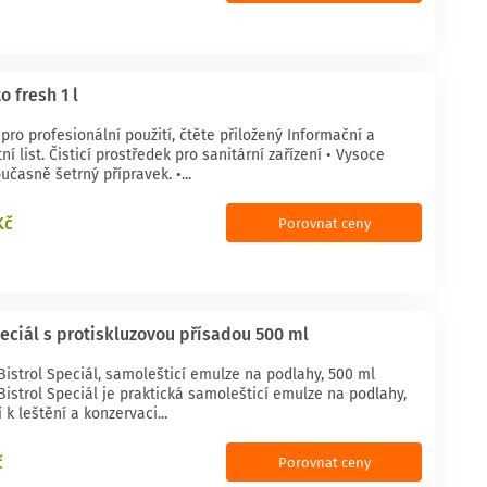
o fresh 1 l
pro profesionální použití, čtěte přiložený Informační a
í list. Čisticí prostředek pro sanitární zařízení • Vysoce
učasně šetrný přípravek. •...
Kč
Porovnat ceny
peciál s protiskluzovou přísadou 500 ml
istrol Speciál, samolešticí emulze na podlahy, 500 ml
istrol Speciál je praktická samolešticí emulze na podlahy,
 k leštění a konzervaci...
č
Porovnat ceny