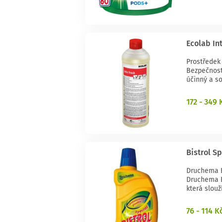
Ecolab Int
Prostředek 
Bezpečnostn
účinný a so
172 - 349 
Bistrol S
Druchema B
Druchema B
která slouží
76 - 114 K