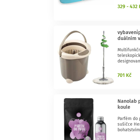
329 - 432 
vybavenip
duálním 
Multifunkč
teleskopick
designovan
701 Kč
Nanolab p
koule
Parfém do 
sušičce Her
bohatstvím 