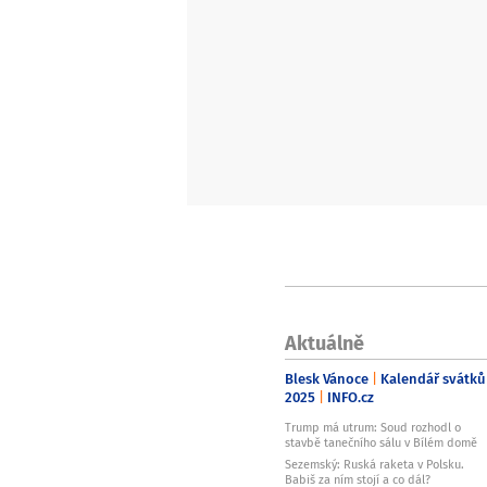
Aktuálně
Blesk Vánoce
Kalendář svátků
2025
INFO.cz
Trump má utrum: Soud rozhodl o
stavbě tanečního sálu v Bílém domě
Sezemský: Ruská raketa v Polsku.
Babiš za ním stojí a co dál?