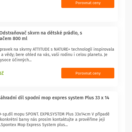
Porovnat ceny
Odstraňovač skvrn na dětské prádlo, s
vačem 800 ml
ípravek na skvrny ATTITUDE s NATURE+ technologií inspirovala
y a vědy; bere ohled na vás, vaši rodinu i celou planetu. Je
ysoce účinných...
Kč
Porovnat ceny
áhradní díl spodní mop expres system Plus 33 x 14
D-sp.díl mopu SPONT. EXPR.SYSTEM Plus 33x14cm V případě
konkrétní barvy nás prosím kontaktujte a prověříme její
.Spontex Mop Express System plus...