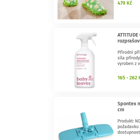
479 Kč
ATTITUDE 
rozprašo
Přírodní př
síla přírod
vyroben z v
165 - 262 
Spontex n
cm
Produkt: N
požadavku 
dostupnost