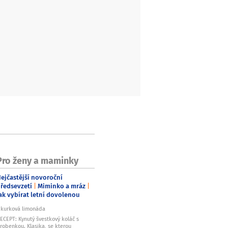
Pro ženy a maminky
ejčastější novoroční
ředsevzetí
Miminko a mráz
ak vybírat letní dovolenou
kurková limonáda
ECEPT: Kynutý švestkový koláč s
robenkou. Klasika, se kterou