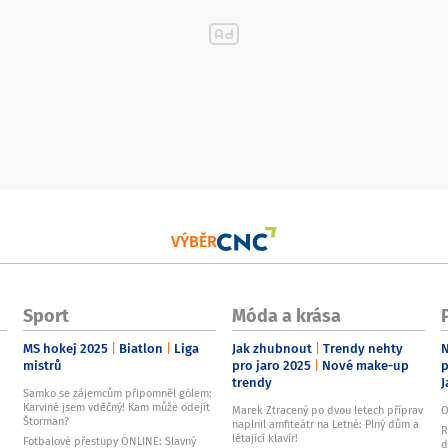
VÝBĚR
Sport
Móda a krása
MS hokej 2025
Biatlon
Liga
Jak zhubnout
Trendy nehty
N
mistrů
pro jaro 2025
Nové make-up
p
trendy
J
Samko se zájemcům připomněl gólem:
Karviné jsem vděčný! Kam může odejít
Marek Ztracený po dvou letech příprav
O
Štorman?
naplnil amfiteátr na Letné: Plný dům a
R
létající klavír!
Fotbalové přestupy ONLINE: Slavný
d