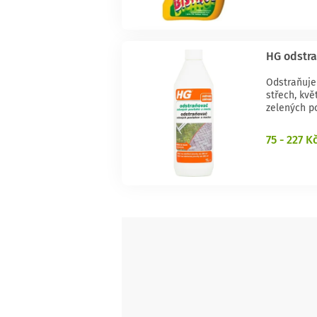
HG odstra
Odstraňuje
střech, kv
zelených p
75 - 227 K