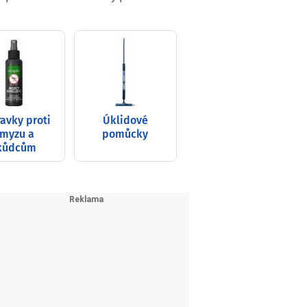
ravky proti
Úklidové
myzu a
pomůcky
kůdcům