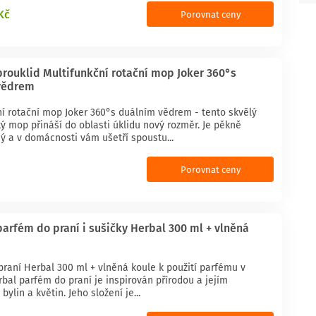
Kč
Porovnat ceny
rouklid Multifunkční rotační mop Joker 360°s
vědrem
ní rotační mop Joker 360°s duálním vědrem - tento skvělý
ý mop přináší do oblasti úklidu nový rozměr. Je pěkně
ý a v domácnosti vám ušetří spoustu...
Porovnat ceny
arfém do praní i sušičky Herbal 300 ml + vlněná
praní Herbal 300 ml + vlněná koule k použití parfému v
bal parfém do praní je inspirován přírodou a jejím
bylin a květin. Jeho složení je...