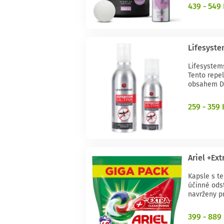
439 - 549
Lifesyste
Lifesystem
Tento repel
obsahem DE
259 - 359 
Ariel +Ex
Kapsle s t
účinné ods
navrženy pr
399 - 889