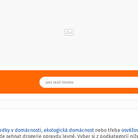
tředky v domácnosti
,
ekologická domácnost
nebo třeba
osvěžo
 kde sehnat drogerie opravdu levně. Vyber si z podkategorií ní