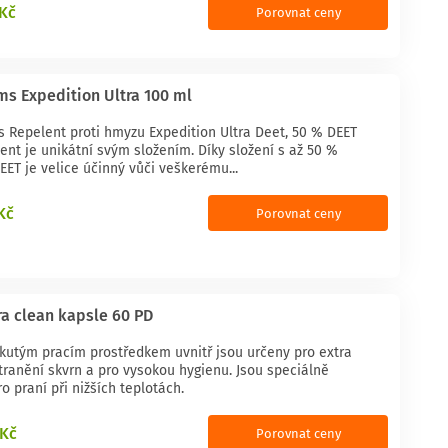
 Kč
Porovnat ceny
ms Expedition Ultra 100 ml
s Repelent proti hmyzu Expedition Ultra Deet, 50 % DEET
ent je unikátní svým složením. Díky složení s až 50 %
ET je velice účinný vůči veškerému...
Kč
Porovnat ceny
tra clean kapsle 60 PD
ekutým pracím prostředkem uvnitř jsou určeny pro extra
tranění skvrn a pro vysokou hygienu. Jsou speciálně
o praní při nižších teplotách.
 Kč
Porovnat ceny