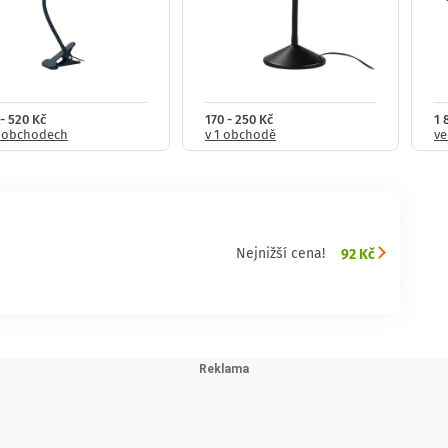
- 520 Kč
170 - 250 Kč
1 
5 obchodech
v 1 obchodě
ve
92 Kč
Nejnižší cena!