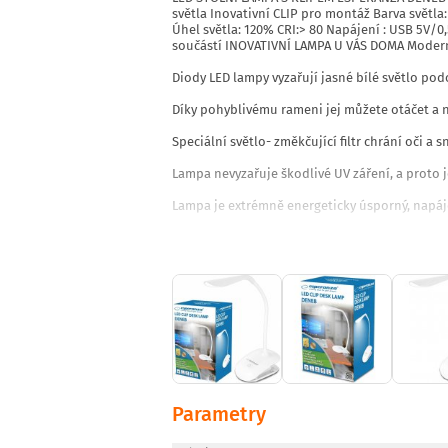
světla Inovativní CLIP pro montáž Barva světl
Úhel světla: 120% CRI:> 80 Napájení : USB 5V/0
součástí INOVATIVNÍ LAMPA U VÁS DOMA Modern
Diody LED lampy vyzařují jasné bílé světlo po
Díky pohyblivému rameni jej můžete otáčet a n
Speciální světlo- změkčující filtr chrání oči a s
Lampa nevyzařuje škodlivé UV záření, a proto 
Lampa je extrémně energeticky úsporný, napá
ŠIROKÉ POUŽITÍ Vyrobeno z materiálů nejvyšší 
Čtení knih SILNÝ CLIP umožňující instalaci lam
Doma Na stole U dětského nočního stolku.
Instalace: s klipem
Barva: bílá
Maximální výkon [W]: 3
Způsob napájení: USB
Parametry
Včetně zdroje světla: ano