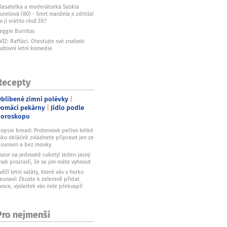
lasatelka a moderátorka Saskia
urešová (80) - Smrt manžela ji zdrtila!
o jí vrátilo chuť žít?
eggie Burritos
VÍZ: Rafťáci. Otestujte své znalosti
ultovní letní komedie
Recepty
blíbené zimní polévky
omácí pekárny
Jídlo podle
horoskopu
opsie bread: Proteinové pečivo lehké
ako obláček zvládnete připravit jen ze
 surovin a bez mouky
ozor na jedovaté cukety! Jeden jasný
nak prozradí, že se jim máte vyhnout
věží letní saláty, které vás v horku
eunaví: Zkuste k zelenině přidat
voce, výsledek vás mile překvapí!
Pro nejmenší