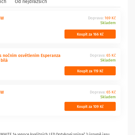
ích
Od nejdražších
4W
Doprava:
169 Kč
Skladem
Koupit za 166 Kč
 s nočním osvětlením Esperanza
Doprava:
65 Kč
bílá
Skladem
Koupit za 119 Kč
4W
Doprava:
65 Kč
Skladem
Koupit za 109 Kč
HITE 14 vysoce kvalitních LED Dotykový spínač 3 úrovně jasu