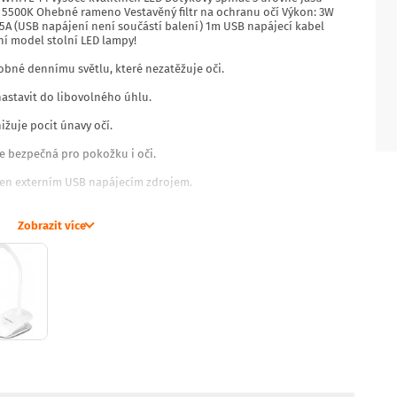
a: 5500K Ohebné rameno Vestavěný filtr na ochranu očí Výkon: 3W
,5A (USB napájení není součástí balení) 1m USB napájecí kabel
í model stolní LED lampy!
dobné dennímu světlu, které nezatěžuje oči.
astavit do libovolného úhlu.
nižuje pocit únavy očí.
je bezpečná pro pokožku i oči.
jen externím USB napájecím zdrojem.
kvality, ideální pro práci na: Počítač Laptop Dělání domácích úkolů
py na: Postel Deska stolu Skříňka Lampa splní svůj účel v: Kanceláři
Zobrazit více