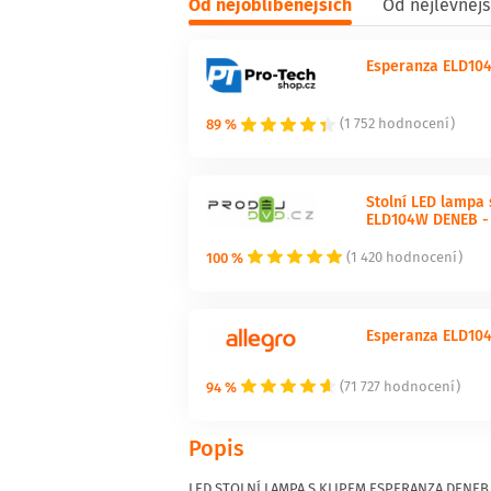
Od nejoblíbenějších
Od nejlevnějš
Esperanza ELD10
89 %
(1 752 hodnocení)
Stolní LED lampa
ELD104W DENEB - 
100 %
(1 420 hodnocení)
Esperanza ELD10
94 %
(71 727 hodnocení)
Popis
LED STOLNÍ LAMPA S KLIPEM ESPERANZA DENEB W