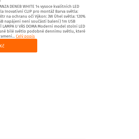
)
NZA DENEB WHITE 14 vysoce kvalitních LED
la Inovativní CLIP pro montáž Barva světla:
tr na ochranu očí Výkon: 3W Úhel světla: 120%
USB napájení není součástí balení) 1m USB
NÍ LAMPA U VÁS DOMA Moderní model stolní LED
asné bílé světlo podobné dennímu světlu, které
rameni...
Celý popis
Kč