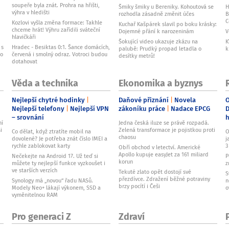
soupeře byla znát. Prohra na hřišti,
Šmiky šmiky u Bereniky. Kohoutová se
H
výhra v hledišti
rozhodla zásadně změnit účes
B
C
Kozlovi vyšla změna formace: Takhle
Kuchař Kašpárek slavil po boku krásky:
chceme hrát! Výhru zařídili sváteční
Dojemné přání k narozeninám
V
hlavičkáři
Šokující video ukazuje zkázu na
K
 s
Hradec - Besiktas 0:1. Šance domácích,
palubě: Prudký propad letadla o
k
ho
červená i smolný odraz. Votroci budou
desítky metrů!
dotahovat
Věda a technika
Ekonomika a byznys
Nejlepší chytré hodinky
Daňové přiznání
Novela
O
Nejlepší telefony
Nejlepší VPN
zákoníku práce
Nadace EPCG
D
– srovnání
ní
Jedna česká iluze se právě rozpadá.
i
Zelená transformace je pojistkou proti
Co dělat, když ztratíte mobil na
O
chaosu
dovolené? Je potřeba znát číslo IMEI a
j
rychle zablokovat karty
3
Obří obchod v letectví. Americké
Apollo kupuje easyJet za 161 miliard
Nečekejte na Android 17. Už teď si
P
korun
můžete ty nejlepší funkce vyzkoušet i
z
ve starších verzích
Tekuté zlato opět dostojí své
S
přezdívce. Zdražení běžné potraviny
Synology má „novou“ řadu NASů.
n
brzy pocítí i Češi
Modely Neo+ lákají výkonem, SSD a
o
vyměnitelnou RAM
Pro generaci Z
Zdraví