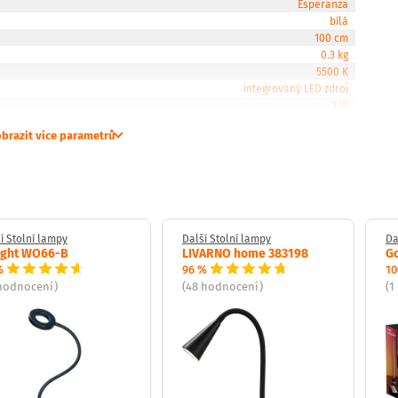
Esperanza
bílá
100 cm
0.3 kg
5500 K
integrovaný LED zdroj
3 W
brazit více parametrů
í Stolní lampy
Další Stolní lampy
Da
ight WO66-B
LIVARNO home 383198
G
%
96 %
10
 hodnocení)
(48 hodnocení)
(1