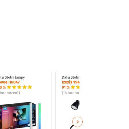
lší Stolní lampy
Další Stolní lampy
ovee H6047
Izoxis 19454
0 %
91 %
 hodnocení)
(16 hodnocení)
Next