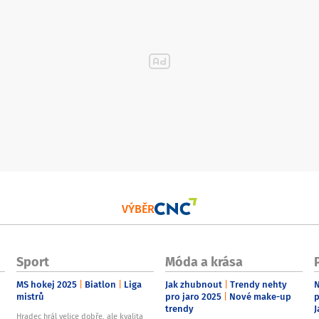
VÝBĚR
Sport
Móda a krása
MS hokej 2025
Biatlon
Liga
Jak zhubnout
Trendy nehty
N
mistrů
pro jaro 2025
Nové make-up
p
trendy
J
Hradec hrál velice dobře, ale kvalita