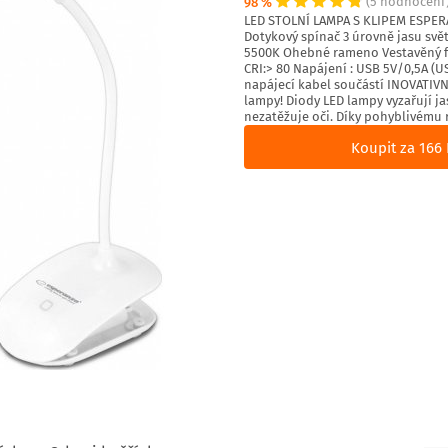
98 %
(5 hodnocení
LED STOLNÍ LAMPA S KLIPEM ESPERA
Dotykový spínač 3 úrovně jasu svět
5500K Ohebné rameno Vestavěný fil
CRI:> 80 Napájení : USB 5V/0,5A (
napájecí kabel součástí INOVATIV
lampy! Diody LED lampy vyzařují j
nezatěžuje oči. Díky pohyblivému 
Koupit za 166 