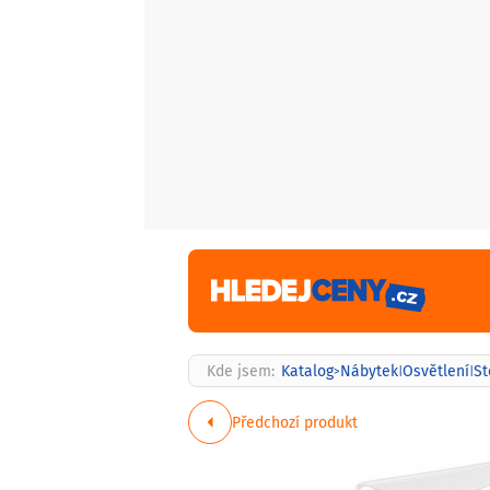
Kde jsem:
Katalog
Nábytek
Osvětlení
St
>
|
|
Předchozí produkt