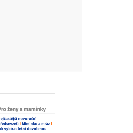
Pro ženy a maminky
ejčastější novoroční
ředsevzetí
Miminko a mráz
ak vybírat letní dovolenou