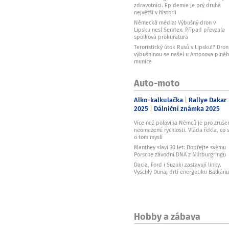
zdravotníci. Epidemie je prý druhá
největší v historii
Německá média: Výbušný dron v
Lipsku nesl Semtex. Případ převzala
spolková prokuratura
Teroristický útok Rusů v Lipsku!? Dron
výbušninou se našel u Antonova plné
munice
Auto-moto
Alko-kalkulačka
Rallye Dakar
2025
Dálniční známka 2025
Více než polovina Němců je pro zruše
neomezené rychlosti. Vláda řekla, co s
o tom myslí
Manthey slaví 30 let: Dopřejte svému
Porsche závodní DNA z Nürburgringu
Dacia, Ford i Suzuki zastavují linky.
Vyschlý Dunaj drtí energetiku Balkánu
Hobby a zábava