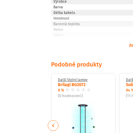
Výrobce
Barva
Délka kabelu
Hmotnost
Barevná teplota
Patice
Výkon
Zo
Podobné produkty
Stolní lampy
Další Stolní lampy
Dalš
x 08965L
Brilagi BG2072
Sol
0 %
94 
odnocení)
(0 hodnocení)
(11
Previous