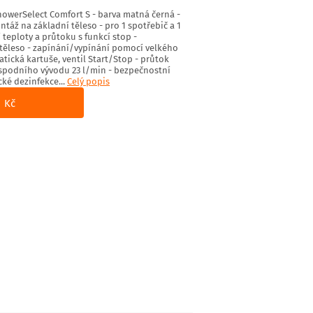
owerSelect Comfort S - barva matná černá -
ž na základní těleso - pro 1 spotřebič a 1
 teploty a průtoku s funkcí stop -
ěleso - zapínání/vypínání pomocí velkého
atická kartuše, ventil Start/Stop - průtok
 spodního vývodu 23 l/min - bezpečnostní
cké dezinfekce...
Celý popis
1 Kč