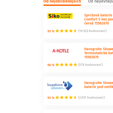
Od nejoblíbenějších
Od nejlevnějš
Sprchová baterie
Comfort S bez po
černá 15562670
93 %
(19 023 hodnocení)
Hansgrohe Shower
Termostatická ba
15562670
96 %
(579 hodnocení)
Hansgrohe Shower
baterie pod omít
93 %
(3 937 hodnocení)