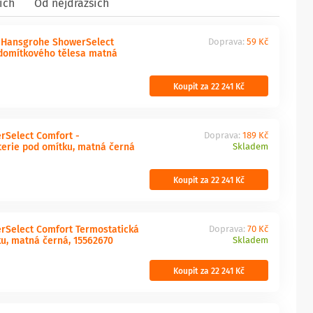
ích
Od nejdražších
 Hansgrohe ShowerSelect
Doprava:
59 Kč
domítkového tělesa matná
Koupit za 22 241 Kč
Select Comfort -
Doprava:
189 Kč
terie pod omítku, matná černá
Skladem
Koupit za 22 241 Kč
Select Comfort Termostatická
Doprava:
70 Kč
ku, matná černá, 15562670
Skladem
Koupit za 22 241 Kč