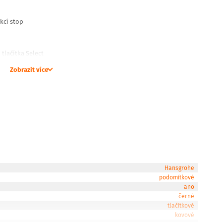
kcí stop
tlačítka Select
Zobrazit více
uční sprchu, vodopád, vanu
né zakoupit zvlášť.
Hansgrohe
podomítkové
ano
černé
tlačítkové
kovové