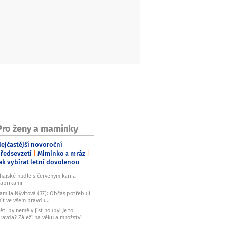
Pro ženy a maminky
ejčastější novoroční
ředsevzetí
Miminko a mráz
ak vybírat letní dovolenou
hajské nudle s červeným kari a
aprikami
amila Nývltová (37): Občas potřebuji
ít ve všem pravdu...
ěti by neměly jíst houby! Je to
ravda? Záleží na věku a množství