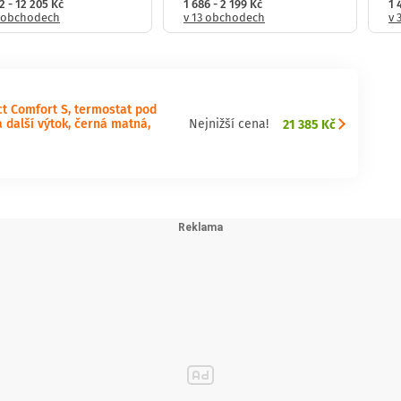
2 - 12 205 Kč
1 686 - 2 199 Kč
1 
3 obchodech
v 13 obchodech
v 
 Comfort S, termostat pod
a další výtok, černá matná,
21 385 Kč
Nejnižší cena!