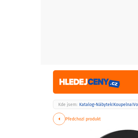
Kde jsem:
Katalog
Nábytek
Koupelna
Vo
>
|
|
Předchozí produkt