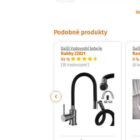
Trojcestné
Zo
Podobné produkty
 Vodovodní baterie
Další Vodovodní baterie
Dalš
servis 94474,0
Ruhhy 22821
Rav
93 %
0 %
odnocení)
(35 hodnocení)
(0 
Previous