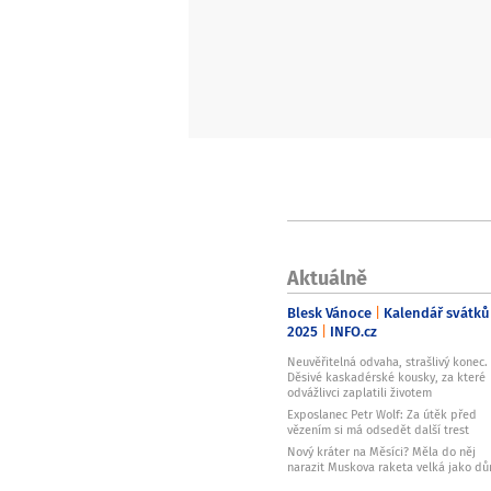
Aktuálně
Blesk Vánoce
Kalendář svátků
2025
INFO.cz
Neuvěřitelná odvaha, strašlivý konec.
Děsivé kaskadérské kousky, za které
odvážlivci zaplatili životem
Exposlanec Petr Wolf: Za útěk před
vězením si má odsedět další trest
Nový kráter na Měsíci? Měla do něj
narazit Muskova raketa velká jako d