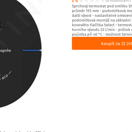
0 %
(0 hodnocení)
Sprchový termostat pod omítku Sh
průměr 155 mm - podomítková montá
další vývod - nastavitelné omezení
podomítková montáž na základní t
kovového tlačítka Select - termost
horního vývodu 23 l/min - průtok
pojistka při 40 °C - možnost termi
Koupit za 22 24