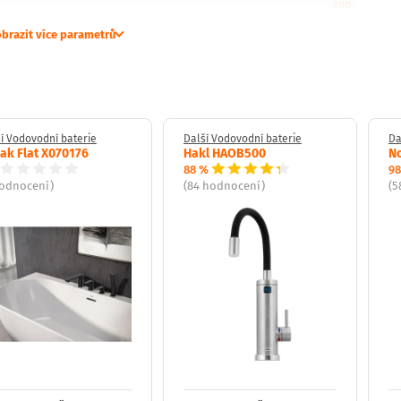
ano
brazit více parametrů
í Vodovodní baterie
Další Vodovodní baterie
Da
ak Flat X070176
Hakl HAOB500
No
88 %
98
hodnocení)
(84 hodnocení)
(5