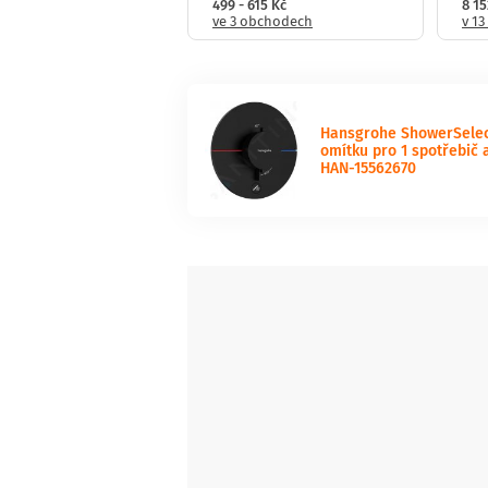
1 059 Kč
499 - 615 Kč
8 15
obchodech
ve 3 obchodech
v 1
Hansgrohe ShowerSelect
omítku pro 1 spotřebič 
HAN-15562670