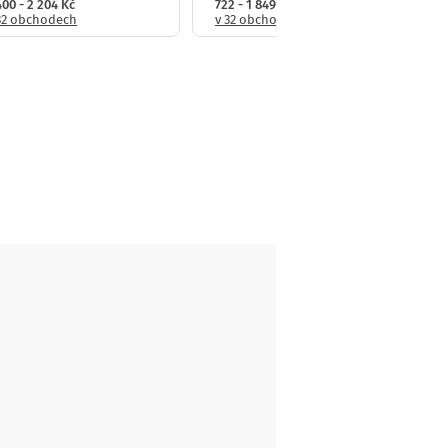
400 - 2 204 Kč
722 - 1 849 Kč
32 obchodech
v 32 obchodech