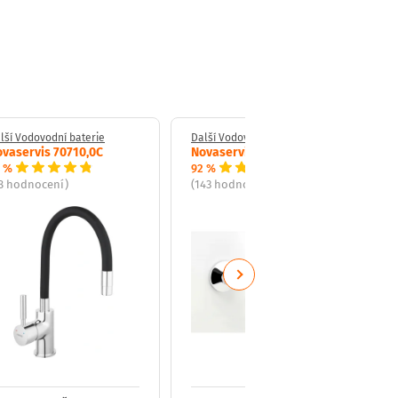
lší Vodovodní baterie
Další Vodovodní baterie
vaservis 70710,0C
Novaservis 92074/1
 %
92 %
8 hodnocení)
(143 hodnocení)
Next