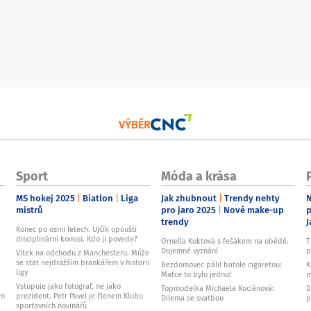
VÝBĚR
Sport
Móda a krása
MS hokej 2025
Biatlon
Liga
Jak zhubnout
Trendy nehty
N
mistrů
pro jaro 2025
Nové make-up
p
trendy
J
Konec po osmi letech. Ujčík opouští
disciplinární komisi. Kdo ji povede?
Ornella Koktová s fešákem na obědě.
T
Dojemné vyznání
p
Vítek na odchodu z Manchesteru. Může
se stát nejdražším brankářem v historii
Bezdomovec pálil batole cigaretou:
K
ligy
Matce to bylo jedno!
m
Vstupuje jako fotograf, ne jako
Topmodelka Michaela Kociánová:
D
ům
prezident. Petr Pavel je členem Klubu
Dilema se svatbou
p
sportovních novinářů