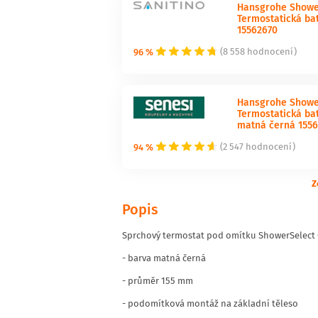
Hansgrohe Shower
Termostatická ba
15562670
96 %
(8 558 hodnocení)
Hansgrohe Showe
Termostatická ba
matná černá 155
94 %
(2 547 hodnocení)
Z
Popis
Sprchový termostat pod omítku ShowerSelect 
- barva matná černá
- průměr 155 mm
- podomítková montáž na základní těleso