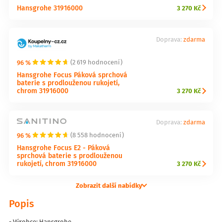
Hansgrohe 31916000
3 270 Kč
Doprava:
zdarma
96 %
(2 619 hodnocení)
Hansgrohe Focus Páková sprchová
baterie s prodlouženou rukojetí,
chrom 31916000
3 270 Kč
Doprava:
zdarma
96 %
(8 558 hodnocení)
Hansgrohe Focus E2 - Páková
sprchová baterie s prodlouženou
rukojetí, chrom 31916000
3 270 Kč
Zobrazit další nabídky
Popis
- Výrobce: Hansgrohe