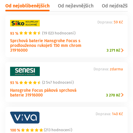
Od nejoblíbenějších
Od nejlevnějších
Od nejdražšíc
Doprava:
59 Kč
93 %
(19 023 hodnocení)
Sprchová baterie Hansgrohe Focus s
prodlouženou rukojetí 150 mm chrom
31916000
3 271 Kč
Doprava:
zdarma
93 %
(2 547 hodnocení)
Hansgrohe Focus páková sprchová
baterie 31916000
3 270 Kč
Doprava:
140 Kč
100 %
(213 hodnocení)