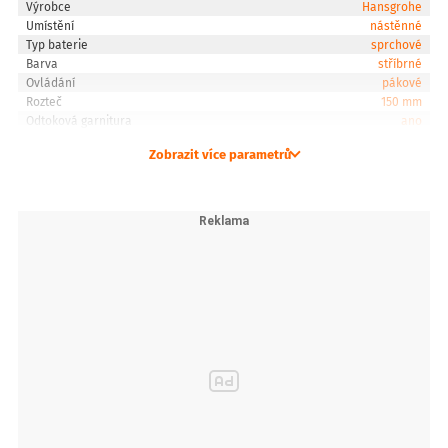
Výrobce
Hansgrohe
Umístění
nástěnné
Typ baterie
sprchové
Barva
stříbrné
Ovládání
pákové
Rozteč
150 mm
Odtoková garnitura
ano
Zobrazit více parametrů