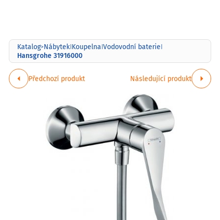
Katalog
Nábytek
Koupelna
Vodovodní baterie
>
|
|
|
Hansgrohe 31916000
Předchozí produkt
Následující produkt