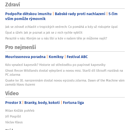
Zdraví
Podpořte dětskou imunitu
Babské rady proti nachlazení
S čím
vším pomůže rýmovník
Jak se zdravě zchladit v tropických vedrech: Co pomáhá a kdy už riskujete úpal
Úpal a úžeh: Jak je poznat a jak se z nich rychle vyléčit
Parazité v nás: Kterým se u nás líbí a kde v našem těle je můžeme najít?
Pro nejmenší
Mourissonova poradna
Komiksy
Festival ABC
Kdo vynalezl kapesník? Historie od středověku po papírové kapesníky
Ghost Recon Wildlands dostal vylepšení a novou misi. Starší díl Ubisoft rozdává na
PC zdarma
Quake ke 30. narozeninám dostal novou epizodu zdarma. Dawn of the Machine vám
zamotá hlavu iluzemi
Video
Prostor X
Branky, body, kokoti
Fortuna liga
Milan Knížák pohřeb
Jiří Pospíšil
Václav Klaus