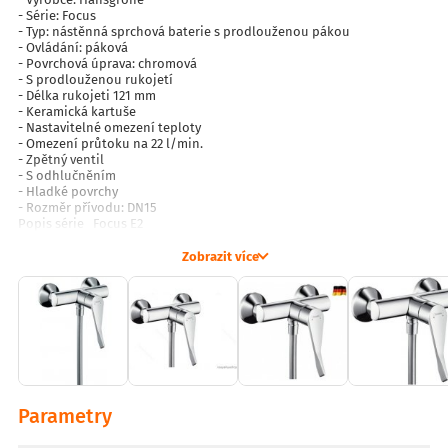
- Série: Focus
- Typ: nástěnná sprchová baterie s prodlouženou pákou
- Ovládání: páková
- Povrchová úprava: chromová
- S prodlouženou rukojetí
- Délka rukojeti 121 mm
- Keramická kartuše
- Nastavitelné omezení teploty
- Omezení průtoku na 22 l/min.
- Zpětný ventil
- S odhlučněním
- Hladké povrchy
- Rozměr přívodu: DN15
Popis série Focus E2
Klasické linie vodovodních baterií série Focus E2 důmyslně
zapracovaly i několik moderních prvků a hlavně ukrývají velmi
Zobrazit více
výkonné technologie šetřící vodu a podporující životnost produktu.
U umyvadlových baterií oceníte možnost zvolit si různé výšky výpusti
či tvar páky, k dispozici jsou i umyvadlové baterie s otočným výtokem
a výpustí nebo s bezdotykovým ovládáním. Vanové i sprchové baterie
na zeď, na okraj vany či pod omítku vám zprostředkují přesné
vyladění vodních proudů. Dřezové baterie jsou designovány pro
snadné mytí i velkých nádob. Můžete si vybrat ze stojánkových nebo
na zeď. Bidetové baterie pečlivě dbají o vaši intimní hygienu.
Parametry