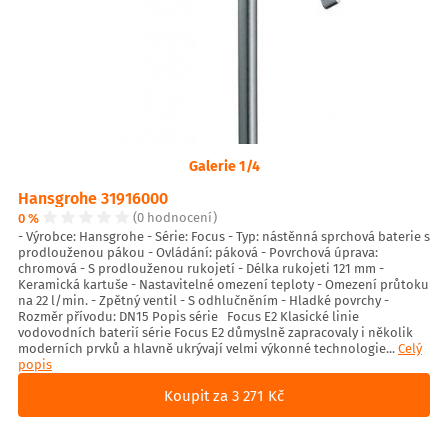
Galerie 1/4
Hansgrohe 31916000
0 %
(0 hodnocení)
- Výrobce: Hansgrohe - Série: Focus - Typ: nástěnná sprchová baterie s
prodlouženou pákou - Ovládání: páková - Povrchová úprava:
chromová - S prodlouženou rukojetí - Délka rukojeti 121 mm -
Keramická kartuše - Nastavitelné omezení teploty - Omezení průtoku
na 22 l/min. - Zpětný ventil - S odhlučněním - Hladké povrchy -
Rozměr přívodu: DN15 Popis série Focus E2 Klasické linie
vodovodních baterií série Focus E2 důmyslně zapracovaly i několik
moderních prvků a hlavně ukrývají velmi výkonné technologie...
Celý
popis
Koupit za 3 271 Kč