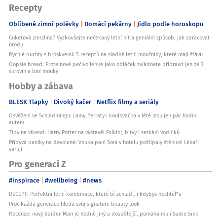
Recepty
Oblíbené zimní polévky
Domácí pekárny
Jídlo podle horoskopu
Cuketová zmrzlina? Vyzkoušejte nečekaný letní hit a geniální způsob, jak zpracovat
úrodu
Rychlé buchty s broskvemi: 5 receptů na sladké letní moučníky, které mají šťávu
Oopsie bread: Proteinové pečivo lehké jako obláček zvládnete připravit jen ze 3
surovin a bez mouky
Hobby a zábava
BLESK Tlapky
Divoký kačer
Netflix filmy a seriály
Osvěžení ve Schladmingu: Lamy, ferraty i koulovačka v létě jsou jen pár hodin
autem
Tipy na víkend: Harry Potter na výstavě! Folklor, bitvy i setkání vodníků
Přibývá paniky na dovolené: Vnuka paní Soni v hotelu poštípaly štěnice! Lékaři
varují
Pro generaci Z
#inspirace
#wellbeing
#news
RECEPT: Perfektní letní kombinace, které tě zchladí, i kdybys nechtěl*a
Proč každá generace hledá svůj signature beauty look
Recenze: nový Spider-Man je hodně jiný a dospělejší, pomáhá mu i Sadie Sink