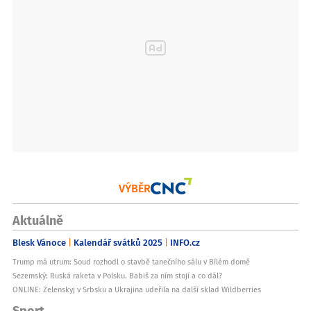
VÝBĚR
Aktuálně
Blesk Vánoce
Kalendář svátků 2025
INFO.cz
Trump má utrum: Soud rozhodl o stavbě tanečního sálu v Bílém domě
Sezemský: Ruská raketa v Polsku. Babiš za ním stojí a co dál?
ONLINE: Zelenskyj v Srbsku a Ukrajina udeřila na další sklad Wildberries
Sport