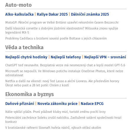
Auto-moto
Alko-kalkulačka
Rallye Dakar 2025
Dálniční známka 2025
MotoGP: Páteční program ve Velké Británii uzavřel rekordním časem Bezzecchi
Další klasická corvette s dobrými jízdními vlastnostmi? Mitsuoka znovu využije
legendární MX-5
Problémy Cadillacu s brzdami souvisí podle Bottase s jejich chlazením
Věda a technika
Nejlepší chytré hodinky
Nejlepší telefony
Nejlepší VPN – srovnání
ChatGPT teď neunavíte. Bezplatná verze má neomezený chat a lepší model GPT-5.6
Microsoft se nepoučil. Ve Windows potichu instaluje OneDrive Photos, které nelze
odinstalovat
Netflix a další na víkend: nový Ted Lasso a akční Lioness. Ale především horory
Úkryt nebo past a 28 let poté: Chrám z kostí
Ekonomika a byznys
Daňové přiznání
Novela zákoníku práce
Nadace EPCG
Itálie vyklízí pláže. První plážové kluby mizí, turisté změnu pocítí brzy
Potenciální zachránce Soleku zrušil nabídku. Zadlužené solární společnosti hrozí
konkurz
V bratislavské rafinerii Slovnaft hořela nádrž, výbuch otřásl okolím