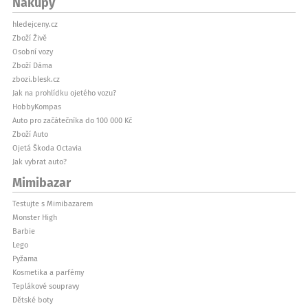
Nákupy
hledejceny.cz
Zboží Živě
Osobní vozy
Zboží Dáma
zbozi.blesk.cz
Jak na prohlídku ojetého vozu?
HobbyKompas
Auto pro začátečníka do 100 000 Kč
Zboží Auto
Ojetá Škoda Octavia
Jak vybrat auto?
Mimibazar
Testujte s Mimibazarem
Monster High
Barbie
Lego
Pyžama
Kosmetika a parfémy
Teplákové soupravy
Dětské boty