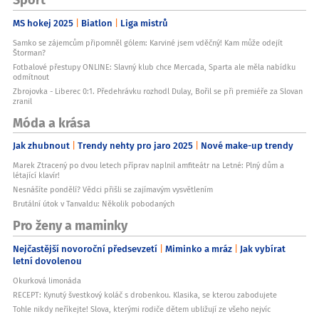
MS hokej 2025
Biatlon
Liga mistrů
Samko se zájemcům připomněl gólem: Karviné jsem vděčný! Kam může odejít
Štorman?
Fotbalové přestupy ONLINE: Slavný klub chce Mercada, Sparta ale měla nabídku
odmítnout
Zbrojovka - Liberec 0:1. Předehrávku rozhodl Dulay, Bořil se při premiéře za Slovan
zranil
Móda a krása
Jak zhubnout
Trendy nehty pro jaro 2025
Nové make-up trendy
Marek Ztracený po dvou letech příprav naplnil amfiteátr na Letné: Plný dům a
létající klavír!
Nesnášíte pondělí? Vědci přišli se zajímavým vysvětlením
Brutální útok v Tanvaldu: Několik pobodaných
Pro ženy a maminky
Nejčastější novoroční předsevzetí
Miminko a mráz
Jak vybírat
letní dovolenou
Okurková limonáda
RECEPT: Kynutý švestkový koláč s drobenkou. Klasika, se kterou zabodujete
Tohle nikdy neříkejte! Slova, kterými rodiče dětem ubližují ze všeho nejvíc