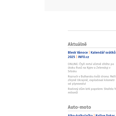
Aktuálně
Blesk Vánoce
Kalendář svátků
2025
INFO.cz
ONLINE: Čtyři mrtví včetně dítěte po
útoku Rusů na Kyjev a Zelenskyj v
Srbsku
Rozruch v Bulharsku kvůli dronu: Patři
zřejmě Ukrajině, explodoval kilometr
od plynovodu!
Rodinný dům lehl popelem: Shořelo 1
milionů!
Auto-moto
Alko-kalkulačka
Rallye Dakar