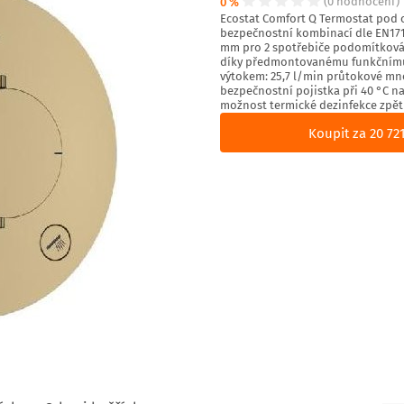
0 %
(0 hodnocení)
Ecostat Comfort Q Termostat pod 
bezpečnostní kombinací dle EN1717
mm pro 2 spotřebiče podomítková 
díky předmontovanému funkčnímu 
výtokem: 25,7 l/min průtokové mno
bezpečnostní pojistka při 40 °C n
možnost termické dezinfekce zpětn
Koupit za 20 72