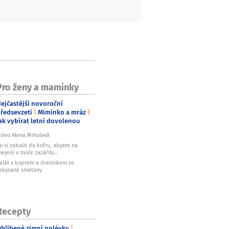
Pro ženy a maminky
ejčastější novoroční
ředsevzetí
Miminko a mráz
ak vybírat letní dovolenou
ideo Alena Mihulová
o si zabalit do kufru, abyste na
nejen) u moře zazářily...
alát s koprem a dresinkem ze
akysané smetany
Recepty
blíbené zimní polévky