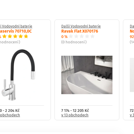
í Vodovodní baterie
Další Vodovodní baterie
Da
aservis 70710,0C
Ravak Flat X070176
No
%
0 %
92
 hodnocení)
(0 hodnocení)
(1
0 - 2 204 Kč
7 174 - 12 205 Kč
72
1 obchodech
v 13 obchodech
v 