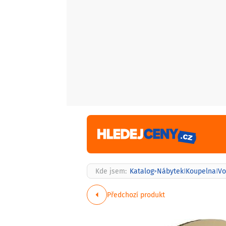
Kde jsem:
Katalog
Nábytek
Koupelna
Vo
>
|
|
Předchozí produkt