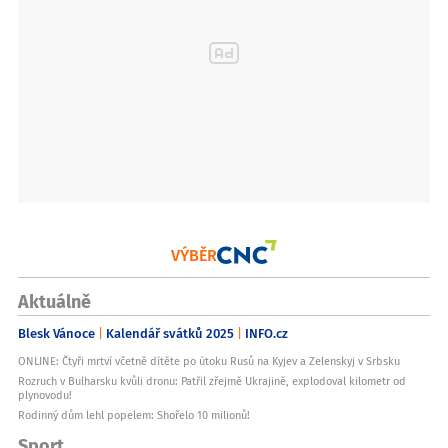
VÝBĚR
Aktuálně
Blesk Vánoce
Kalendář svátků 2025
INFO.cz
ONLINE: Čtyři mrtví včetně dítěte po útoku Rusů na Kyjev a Zelenskyj v Srbsku
Rozruch v Bulharsku kvůli dronu: Patřil zřejmě Ukrajině, explodoval kilometr od
plynovodu!
Rodinný dům lehl popelem: Shořelo 10 milionů!
Sport