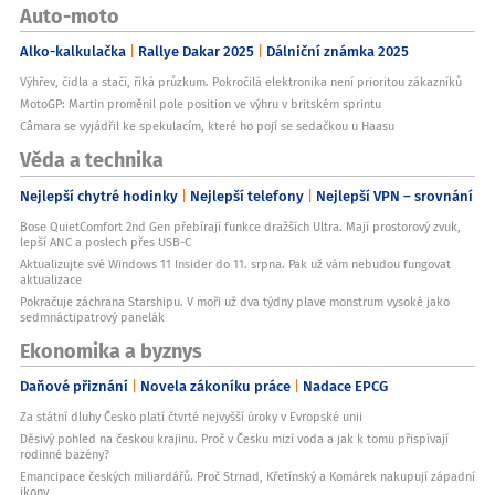
Auto-moto
Alko-kalkulačka
Rallye Dakar 2025
Dálniční známka 2025
Výhřev, čidla a stačí, říká průzkum. Pokročilá elektronika není prioritou zákazníků
MotoGP: Martin proměnil pole position ve výhru v britském sprintu
Câmara se vyjádřil ke spekulacím, které ho pojí se sedačkou u Haasu
Věda a technika
Nejlepší chytré hodinky
Nejlepší telefony
Nejlepší VPN – srovnání
Bose QuietComfort 2nd Gen přebírají funkce dražších Ultra. Mají prostorový zvuk,
lepší ANC a poslech přes USB-C
Aktualizujte své Windows 11 Insider do 11. srpna. Pak už vám nebudou fungovat
aktualizace
Pokračuje záchrana Starshipu. V moři už dva týdny plave monstrum vysoké jako
sedmnáctipatrový panelák
Ekonomika a byznys
Daňové přiznání
Novela zákoníku práce
Nadace EPCG
Za státní dluhy Česko platí čtvrté nejvyšší úroky v Evropské unii
Děsivý pohled na českou krajinu. Proč v Česku mizí voda a jak k tomu přispívají
rodinné bazény?
Emancipace českých miliardářů. Proč Strnad, Křetínský a Komárek nakupují západní
ikony