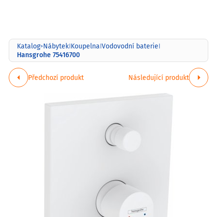
Katalog
Nábytek
Koupelna
Vodovodní baterie
>
|
|
|
Hansgrohe 75416700
Předchozí produkt
Následující produkt