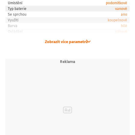
Umístění
podomítkové
Typ baterie
vanové
Se sprchou
ano
Využití
koupelnové
Barva
bílé
Ovládání
pákové
Zobrazit více parametrů