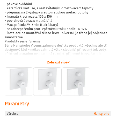
- pákové ovládání
- keramická kartuše, s nastavitelným omezovačem teploty
- přepínač na 2 výstupy, s automatickou aretací polohy
- hranatá krycí rozeta 156 x 156 mm
- povrchová úprava: matná bílá
- Max. průtok: 29 l/min (tlak 3 bary)
- se zabezpečením proti zpětnému toku podle EN 1717
- instalace na montážní těleso iBox universal, je třeba jej objednat
samostatně
Produkty série Vivenis
Série Hansgrohe Vivenis zahrnuje desítky produktů, všechny ale ctí
designový kód – měkce zahnutý výtok sledující přirozený tok vody,
efektivní a snadno ovladatelná rukojeť, příjemné barvy. Baterie
Vivenis jsou ekonomické ve spotřebě vody. Vytékající voda má až
sprejový charakter, protože je obohacena o vzduch. Plně ale
Zobrazit více
postačuje k osobní hygieně, ať už jde o baterii umyvadlovou,
sprchovou nebo vanovou.
Vyberte si v řadě Hansgrohe Vivenis to pravé řešení pro vaši
domácnost.
Parametry
Výrobce
Hansgrohe