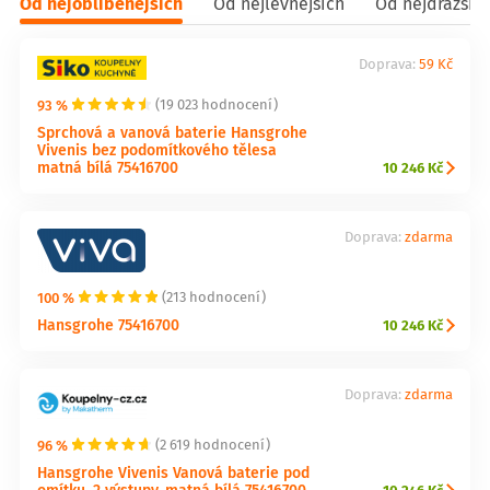
Od nejoblíbenějších
Od nejlevnějších
Od nejdražšíc
Doprava:
59 Kč
93 %
(19 023 hodnocení)
Sprchová a vanová baterie Hansgrohe
Vivenis bez podomítkového tělesa
matná bílá 75416700
10 246 Kč
Doprava:
zdarma
100 %
(213 hodnocení)
Hansgrohe 75416700
10 246 Kč
Doprava:
zdarma
96 %
(2 619 hodnocení)
Hansgrohe Vivenis Vanová baterie pod
omítku, 2 výstupy, matná bílá 75416700