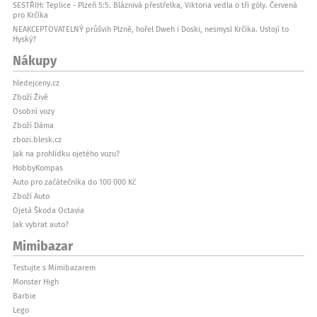
SESTŘIH: Teplice - Plzeň 5:5. Bláznivá přestřelka, Viktoria vedla o tři góly. Červená
pro Krčíka
NEAKCEPTOVATELNÝ průšvih Plzně, hořel Dweh i Doski, nesmysl Krčíka. Ustojí to
Hyský?
Nákupy
hledejceny.cz
Zboží Živě
Osobní vozy
Zboží Dáma
zbozi.blesk.cz
Jak na prohlídku ojetého vozu?
HobbyKompas
Auto pro začátečníka do 100 000 Kč
Zboží Auto
Ojetá Škoda Octavia
Jak vybrat auto?
Mimibazar
Testujte s Mimibazarem
Monster High
Barbie
Lego