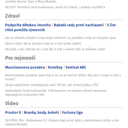
zemřely Bonnie Tyler a Mary Morello
RECEPT: Perfektní letní kombinace, které tě zchladí, i kdybys nechtěl*a
Zdraví
Podpořte dětskou imunitu
Babské rady proti nachlazení
S čím
vším pomůže rýmovník
Jak se zdravě zchladit v tropických vedrech: Co pomáhá a kdy už riskujete úpal
Úpal a úžeh: Jak je poznat a jak se z nich rychle vyléčit
Parazité v nás: Kterým se u nás líbí a kde v našem těle je můžeme najít?
Pro nejmenší
Mourissonova poradna
Komiksy
Festival ABC
Mourrisonova poradna: Jsem líná a nic se mi nechce dělat: Kdy jde o únavu a kdy o
lenost?
Česká společnost ornitologická slaví 100 let: Jak chrání ptáky v ČR?
Vyzkoušejte český kyberpunk. V Netspectre se stanete elitním hackerem
napadajícím korporátní sítě
Video
Prostor X
Branky, body, kokoti
Fortuna liga
SESTŘIH: Zlín - Bohemians 0:2. Klokani mají první výhru, premiérovou trefou v lize
rozhodl Mirvald