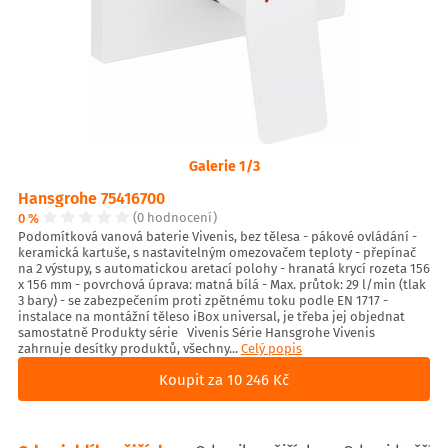
Galerie 1/3
Hansgrohe 75416700
0 %
(0 hodnocení)
Podomítková vanová baterie Vivenis, bez tělesa - pákové ovládání -
keramická kartuše, s nastavitelným omezovačem teploty - přepínač
na 2 výstupy, s automatickou aretací polohy - hranatá krycí rozeta 156
x 156 mm - povrchová úprava: matná bílá - Max. průtok: 29 l/min (tlak
3 bary) - se zabezpečením proti zpětnému toku podle EN 1717 -
instalace na montážní těleso iBox universal, je třeba jej objednat
samostatně Produkty série Vivenis Série Hansgrohe Vivenis
zahrnuje desítky produktů, všechny...
Celý popis
Koupit za 10 246 Kč