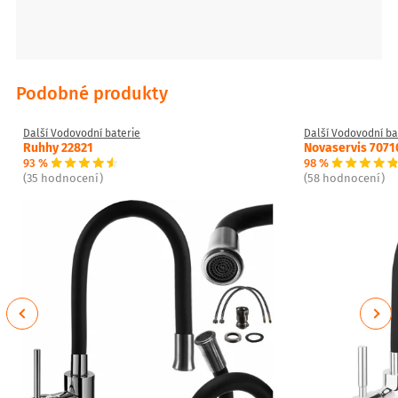
Podobné produkty
Další Vodovodní baterie
Další Vodovodní ba
Ruhhy 22821
Novaservis 7071
93 %
98 %
(35 hodnocení)
(58 hodnocení)
Previous
Next