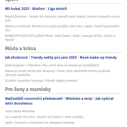
MS hokej 2025
Biatlon
Liga mistrů
Mladá Boleslav - Sparta 2:0. Bezzubí Letenští opět ztratili. Domácí rozhodli v první
půli
Hyský po divočině: Remízu beru jako porážku. Kdo chce, najde i hodně pozitivních
věcí
NEAKCEPTOVATELNÝ průšvih Plzně, hořel Dweh i Doski, nesmysl Krčíka. Ustojí to
Hyský?
Móda a krása
Jak zhubnout
Trendy nehty pro jaro 2025
Nové make-up trendy
Další tragédie u Pohořelic: Dva mrtví! Auta se srazila při předjíždění
Navracel domů mrtvá těla Ukrajinců i Rusů: Smrt válečného hrdiny oznámila
zdrcená manželka
Brutální napadení Soukupa. Právník Agáty promluvil
Pro ženy a maminky
Nejčastější novoroční předsevzetí
Miminko a mráz
Jak vybírat
letní dovolenou
video Alena Mihulová
Co si zabalit do kufru, abyste na (nejen) u moře zazářily...
Salát s koprem a dresinkem ze zakysané smetany