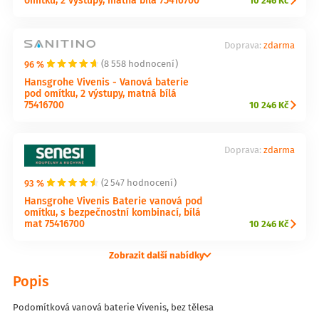
10 246 Kč
Doprava:
zdarma
96 %
(8 558 hodnocení)
Hansgrohe Vivenis - Vanová baterie
pod omítku, 2 výstupy, matná bílá
75416700
10 246 Kč
Doprava:
zdarma
93 %
(2 547 hodnocení)
Hansgrohe Vivenis Baterie vanová pod
omítku, s bezpečnostní kombinací, bílá
mat 75416700
10 246 Kč
Zobrazit další nabídky
Popis
Podomítková vanová baterie Vivenis, bez tělesa