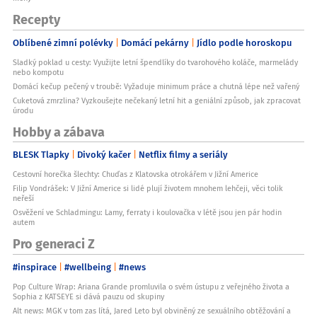
Recepty
Oblíbené zimní polévky
Domácí pekárny
Jídlo podle horoskopu
Sladký poklad u cesty: Využijte letní špendlíky do tvarohového koláče, marmelády
nebo kompotu
Domácí kečup pečený v troubě: Vyžaduje minimum práce a chutná lépe než vařený
Cuketová zmrzlina? Vyzkoušejte nečekaný letní hit a geniální způsob, jak zpracovat
úrodu
Hobby a zábava
BLESK Tlapky
Divoký kačer
Netflix filmy a seriály
Cestovní horečka šlechty: Chuďas z Klatovska otrokářem v Jižní Americe
Filip Vondrášek: V Jižní Americe si lidé plují životem mnohem lehčeji, věci tolik
neřeší
Osvěžení ve Schladmingu: Lamy, ferraty i koulovačka v létě jsou jen pár hodin
autem
Pro generaci Z
#inspirace
#wellbeing
#news
Pop Culture Wrap: Ariana Grande promluvila o svém ústupu z veřejného života a
Sophia z KATSEYE si dává pauzu od skupiny
Alt news: MGK v tom zas lítá, Jared Leto byl obviněný ze sexuálního obtěžování a