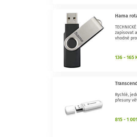
Hama rota
TECHNICKÉ
zapisovat 
vhodné pro 
136 - 165 
Transcend
Rychlé, je
přesuny vě
815 - 1 00