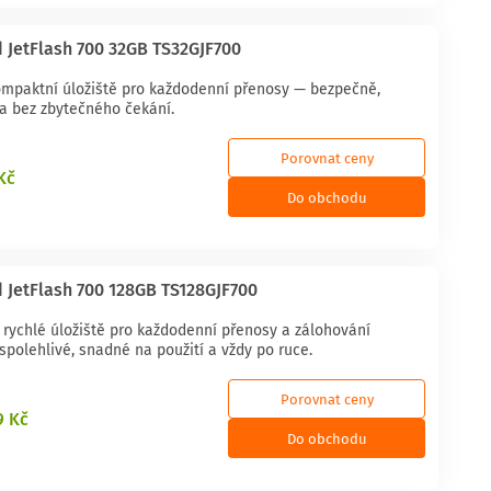
 JetFlash 700 32GB TS32GJF700
ompaktní úložiště pro každodenní přenosy — bezpečně,
a bez zbytečného čekání.
Porovnat ceny
Kč
Do obchodu
 JetFlash 700 128GB TS128GJF700
 rychlé úložiště pro každodenní přenosy a zálohování
polehlivé, snadné na použití a vždy po ruce.
Porovnat ceny
9 Kč
Do obchodu