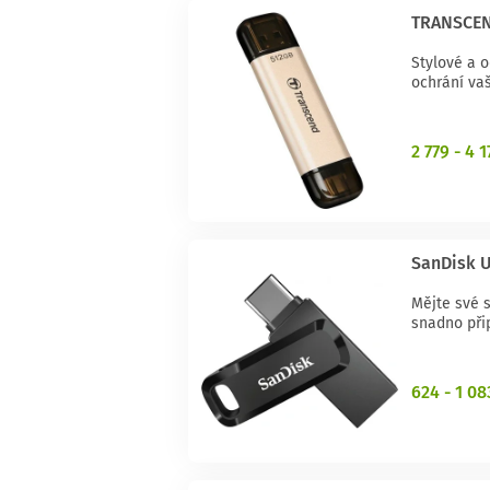
TRANSCEND
Stylové a 
ochrání va
2 779 - 4 
SanDisk U
Mějte své s
snadno přip
624 - 1 08