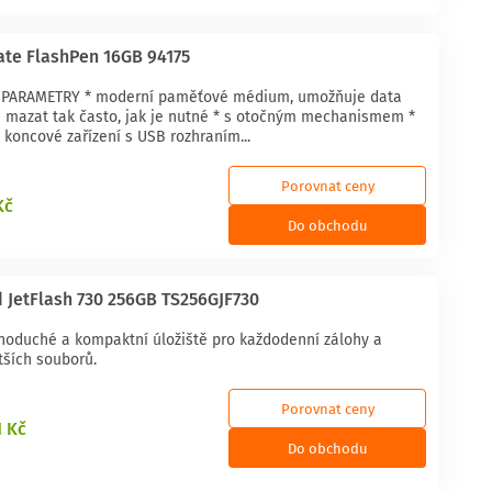
te FlashPen 16GB 94175
 PARAMETRY * moderní paměťové médium, umožňuje data
a mazat tak často, jak je nutné * s otočným mechanismem *
koncové zařízení s USB rozhraním...
Porovnat ceny
Kč
Do obchodu
 JetFlash 730 256GB TS256GJF730
dnoduché a kompaktní úložiště pro každodenní zálohy a
tších souborů.
Porovnat ceny
1 Kč
Do obchodu