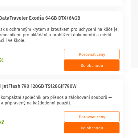
DataTraveler Exodia 64GB DTX/64GB
isk s ochranným krytem a kroužkem pro uchycení na klíče je
omocníkem pro ukládání a prohlížení dokumentů a médií
ci i ve škole.
Porovnat ceny
Kč
Do obchodu
 JetFlash 790 128GB TS128GJF790W
a kompaktní společník pro přenos a zálohování souborů —
 a připravený na každodenní použití.
Porovnat ceny
Kč
Do obchodu