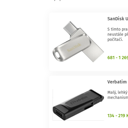
SanDisk U
S tímto pr
neustále př
počítači.
681 - 1 26
Verbatim 
Malý, lehký
mechanisme
134 - 219 