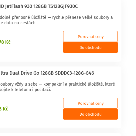
 JetFlash 930 128GB TS128GJF930C
odolné přenosné úložiště — rychle přenese velké soubory a
še data na cestách.
Porovnat ceny
178 Kč
Do obchodu
ltra Dual Drive Go 128GB SDDDC3-128G-G46
oubory vždy u sebe — kompaktní a praktické úložiště, které
ojíte k telefonu i počítači.
Porovnat ceny
3 Kč
Do obchodu