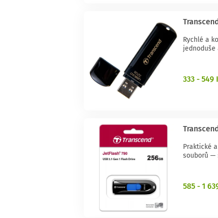
Transcend
Rychlé a k
jednoduše 
333 - 549 
Transcend
Praktické a
souborů — s
585 - 1 63