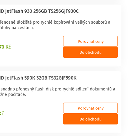
D JetFlash 930 256GB TS256GJF930C
řenosné úložiště pro rychlé kopírování velkých souborů a
álohy na cestách.
Porovnat ceny
670 Kč
Do obchodu
D JetFlash 590K 32GB TS32GJF590K
a snadno přenosný flash disk pro rychlé sdílení dokumentů a
žné počítače.
Porovnat ceny
Kč
Do obchodu