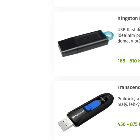
Kingston 
USB flashd
ideálním p
doma, v prá
168 - 510 
Transcend
Praktický 
malý, lehký
456 - 875 