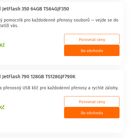
 JetFlash 350 64GB TS64GJF350
ký pomocník pro každodenné přenosy souborů — vejde se do
atíží vás.
Porovnat ceny
 Kč
Do obchodu
 JetFlash 790 128GB TS128GJF790K
a přenosný USB klíč pro každodenní přenosy a rychlé zálohy.
Porovnat ceny
 Kč
Do obchodu