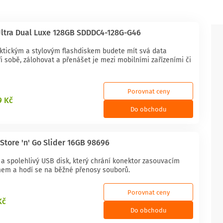
ltra Dual Luxe 128GB SDDDC4-128G-G46
aktickým a stylovým flashdiskem budete mít svá data
i sobě, zálohovat a přenášet je mezi mobilními zařízeními či
Porovnat ceny
9 Kč
Do obchodu
Store 'n' Go Slider 16GB 98696
 a spolehlivý USB disk, který chrání konektor zasouvacím
m a hodí se na běžné přenosy souborů.
Porovnat ceny
Kč
Do obchodu