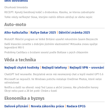
letní dovolenou
Okurková limonáda
RECEPT: Kynutý švestkový koláč s drobenkou. Klasika, se kterou zabodujete
Tohle nikdy neříkejte! Slova, kterými rodiče dětem ubližují ze všeho nejvíc
Auto-moto
Alko-kalkulačka
Rallye Dakar 2025
Dálniční známka 2025
MotoGP: Páteční program ve Velké Británii uzavřel rekordním časem Bezzecchi
Další klasická corvette s dobrými jízdními vlastnostmi? Mitsuoka znovu využije
legendární MX-5
Problémy Cadillacu s brzdami souvisí podle Bottase s jejich chlazením
Věda a technika
Nejlepší chytré hodinky
Nejlepší telefony
Nejlepší VPN – srovnání
ChatGPT teď neunavíte. Bezplatná verze má neomezený chat a lepší model GPT-5.6
Microsoft se nepoučil. Ve Windows potichu instaluje OneDrive Photos, které nelze
odinstalovat
Netflix a další na víkend: nový Ted Lasso a akční Lioness. Ale především horory
Úkryt nebo past a 28 let poté: Chrám z kostí
Ekonomika a byznys
Daňové přiznání
Novela zákoníku práce
Nadace EPCG