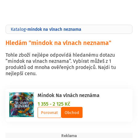
mindok na vlnach neznama
Katalog
>
Hledám "mindok na vlnach neznama"
Tohle zboží nejlépe odpovídá hledanému dotazu
“mindok na vlnach neznama“. Vybírat můžeš z 1
produktů od mnoha ověřených prodejců. Najdi tu
nejlepší cenu.
Mindok Na vlnách neznáma
1 355 - 2 125 Kč
Porovnat
Obchod