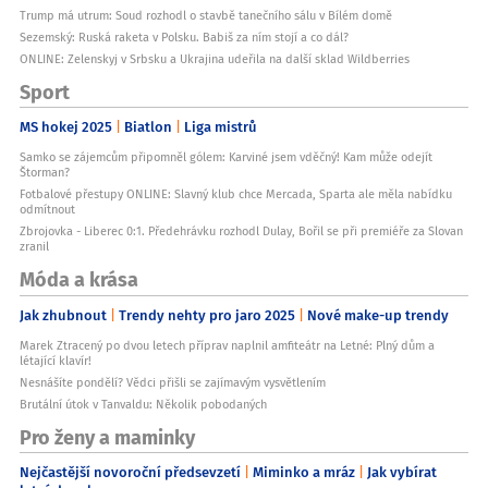
Trump má utrum: Soud rozhodl o stavbě tanečního sálu v Bílém domě
Sezemský: Ruská raketa v Polsku. Babiš za ním stojí a co dál?
ONLINE: Zelenskyj v Srbsku a Ukrajina udeřila na další sklad Wildberries
Sport
MS hokej 2025
Biatlon
Liga mistrů
Samko se zájemcům připomněl gólem: Karviné jsem vděčný! Kam může odejít
Štorman?
Fotbalové přestupy ONLINE: Slavný klub chce Mercada, Sparta ale měla nabídku
odmítnout
Zbrojovka - Liberec 0:1. Předehrávku rozhodl Dulay, Bořil se při premiéře za Slovan
zranil
Móda a krása
Jak zhubnout
Trendy nehty pro jaro 2025
Nové make-up trendy
Marek Ztracený po dvou letech příprav naplnil amfiteátr na Letné: Plný dům a
létající klavír!
Nesnášíte pondělí? Vědci přišli se zajímavým vysvětlením
Brutální útok v Tanvaldu: Několik pobodaných
Pro ženy a maminky
Nejčastější novoroční předsevzetí
Miminko a mráz
Jak vybírat