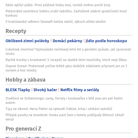
Itálie vyklízí pláže. První plážové kluby mizí, turisté změnu pocítí brzy
Potenciální zachránce Soleku zrušil nabídku. Zadlužené solární společnosti hrozí
konkurz
V bratislavské rafinerii Slovnaft hořela nádrž, výbuch otřásl okolím
Recepty
Oblíbené zimní polévky
Domácí pekárny
Jídlo podle horoskopu
Cuketová zmrzlina? Vyzkoušejte nečekaný letní hit a geniální způsob, jak zpracovat
úrodu
Rychlé buchty s broskvemi: 5 receptů na sladké letní moučníky, které mají šťávu
Oopsie bread: Proteinové pečivo lehké jako obláček zvládnete připravit jen ze 3
surovin a bez mouky
Hobby a zábava
BLESK Tlapky
Divoký kačer
Netflix filmy a seriály
Osvěžení ve Schladmingu: Lamy, ferraty i koulovačka v létě jsou jen pár hodin
autem
Tipy na víkend: Harry Potter na výstavě! Folklor, bitvy i setkání vodníků
Přibývá paniky na dovolené: Vnuka paní Soni v hotelu poštípaly štěnice! Lékaři
varují
Pro generaci Z