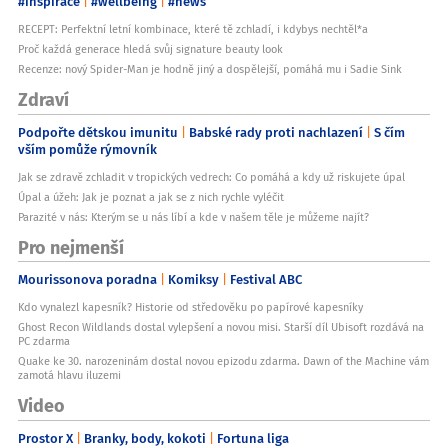
#inspirace
#wellbeing
#news
RECEPT: Perfektní letní kombinace, které tě zchladí, i kdybys nechtěl*a
Proč každá generace hledá svůj signature beauty look
Recenze: nový Spider-Man je hodně jiný a dospělejší, pomáhá mu i Sadie Sink
Zdraví
Podpořte dětskou imunitu
Babské rady proti nachlazení
S čím
vším pomůže rýmovník
Jak se zdravě zchladit v tropických vedrech: Co pomáhá a kdy už riskujete úpal
Úpal a úžeh: Jak je poznat a jak se z nich rychle vyléčit
Parazité v nás: Kterým se u nás líbí a kde v našem těle je můžeme najít?
Pro nejmenší
Mourissonova poradna
Komiksy
Festival ABC
Kdo vynalezl kapesník? Historie od středověku po papírové kapesníky
Ghost Recon Wildlands dostal vylepšení a novou misi. Starší díl Ubisoft rozdává na
PC zdarma
Quake ke 30. narozeninám dostal novou epizodu zdarma. Dawn of the Machine vám
zamotá hlavu iluzemi
Video
Prostor X
Branky, body, kokoti
Fortuna liga