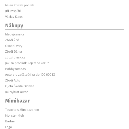
Milan Knížák pohřeb
Jiří Pospíšil
Václav Klaus
Nákupy
hledejceny.cz
Zboží Živě
Osobní vozy
Zboží Dáma
zbozi.blesk.cz
Jak na prohlídku ojetého vozu?
HobbyKompas
Auto pro začátečníka do 100 000 Kč
Zboží Auto
Ojetá Škoda Octavia
Jak vybrat auto?
Mimibazar
Testujte s Mimibazarem
Monster High
Barbie
Lego