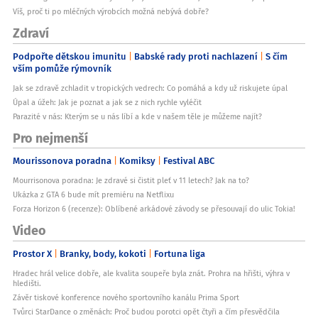
Víš, proč ti po mléčných výrobcích možná nebývá dobře?
Zdraví
Podpořte dětskou imunitu
Babské rady proti nachlazení
S čím
vším pomůže rýmovník
Jak se zdravě zchladit v tropických vedrech: Co pomáhá a kdy už riskujete úpal
Úpal a úžeh: Jak je poznat a jak se z nich rychle vyléčit
Parazité v nás: Kterým se u nás líbí a kde v našem těle je můžeme najít?
Pro nejmenší
Mourissonova poradna
Komiksy
Festival ABC
Mourrisonova poradna: Je zdravé si čistit pleť v 11 letech? Jak na to?
Ukázka z GTA 6 bude mít premiéru na Netflixu
Forza Horizon 6 (recenze): Oblíbené arkádové závody se přesouvají do ulic Tokia!
Video
Prostor X
Branky, body, kokoti
Fortuna liga
Hradec hrál velice dobře, ale kvalita soupeře byla znát. Prohra na hřišti, výhra v
hledišti.
Závěr tiskové konference nového sportovního kanálu Prima Sport
Tvůrci StarDance o změnách: Proč budou porotci opět čtyři a čím přesvědčila