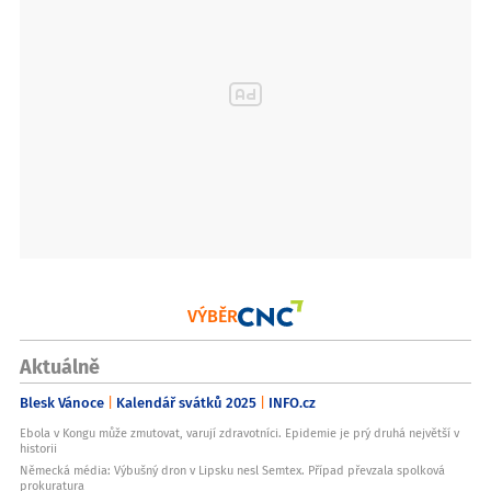
VÝBĚR
Aktuálně
Blesk Vánoce
Kalendář svátků 2025
INFO.cz
Ebola v Kongu může zmutovat, varují zdravotníci. Epidemie je prý druhá největší v
historii
Německá média: Výbušný dron v Lipsku nesl Semtex. Případ převzala spolková
prokuratura