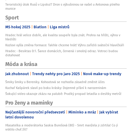
Teroristický útok Rusů v Lipsku!? Dron s výbušninou se našel u Antonova plného
munice
Sport
MS hokej 2025
Biatlon
Liga mistrů
Hradec hrál velice dobře, ale kvalita soupeře byla znát. Prohra na hřišti, výhra v
hledišti
Kozlovi vyšla změna formace: Takhle chceme hrát! Výhru zařídili sváteční hlavičkáři
Hradec - Besiktas 0:1. Šance domácích, červená i smolný odraz. Votroci budou
dotahovat
Móda a krása
Jak zhubnout
Trendy nehty pro jaro 2025
Nové make-up trendy
Šmiky šmiky u Bereniky. Kohoutová se rozhodla zásadně změnit účes
Kuchař Kašpárek slavil po boku krásky: Dojemné přání k narozeninám
Šokující video ukazuje zkázu na palubě: Prudký propad letadla o desítky metrů!
Pro ženy a maminky
Nejčastější novoroční předsevzetí
Miminko a mráz
Jak vybírat
letní dovolenou
Hlasatelka a moderátorka Saskia Burešová (80) - Smrt manžela ji zdrtila! Co jí
vrátilo chuť žít?