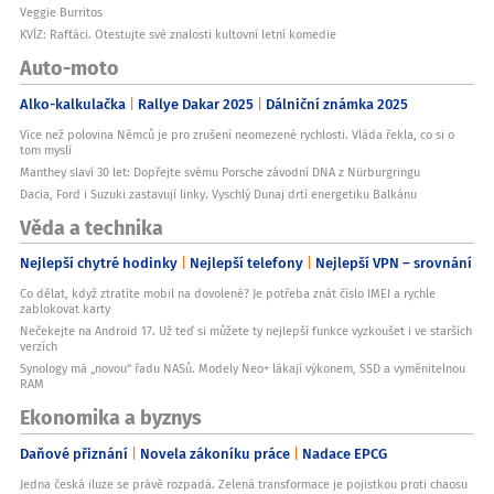
Veggie Burritos
KVÍZ: Rafťáci. Otestujte své znalosti kultovní letní komedie
Auto-moto
Alko-kalkulačka
Rallye Dakar 2025
Dálniční známka 2025
Více než polovina Němců je pro zrušení neomezené rychlosti. Vláda řekla, co si o
tom myslí
Manthey slaví 30 let: Dopřejte svému Porsche závodní DNA z Nürburgringu
Dacia, Ford i Suzuki zastavují linky. Vyschlý Dunaj drtí energetiku Balkánu
Věda a technika
Nejlepší chytré hodinky
Nejlepší telefony
Nejlepší VPN – srovnání
Co dělat, když ztratíte mobil na dovolené? Je potřeba znát číslo IMEI a rychle
zablokovat karty
Nečekejte na Android 17. Už teď si můžete ty nejlepší funkce vyzkoušet i ve starších
verzích
Synology má „novou“ řadu NASů. Modely Neo+ lákají výkonem, SSD a vyměnitelnou
RAM
Ekonomika a byznys
Daňové přiznání
Novela zákoníku práce
Nadace EPCG
Jedna česká iluze se právě rozpadá. Zelená transformace je pojistkou proti chaosu