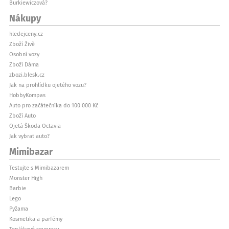
Burkiewiczová?
Nákupy
hledejceny.cz
Zboží Živě
Osobní vozy
Zboží Dáma
zbozi.blesk.cz
Jak na prohlídku ojetého vozu?
HobbyKompas
Auto pro začátečníka do 100 000 Kč
Zboží Auto
Ojetá Škoda Octavia
Jak vybrat auto?
Mimibazar
Testujte s Mimibazarem
Monster High
Barbie
Lego
Pyžama
Kosmetika a parfémy
Teplákové soupravy