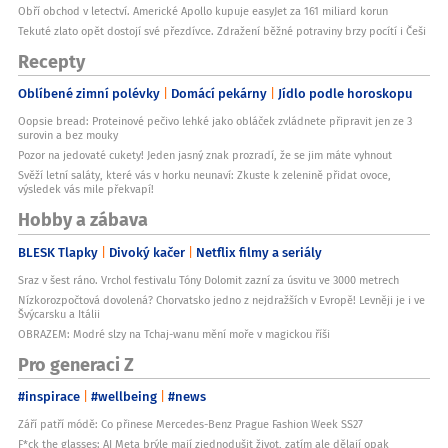
Obří obchod v letectví. Americké Apollo kupuje easyJet za 161 miliard korun
Tekuté zlato opět dostojí své přezdívce. Zdražení běžné potraviny brzy pocítí i Češi
Recepty
Oblíbené zimní polévky
Domácí pekárny
Jídlo podle horoskopu
Oopsie bread: Proteinové pečivo lehké jako obláček zvládnete připravit jen ze 3
surovin a bez mouky
Pozor na jedovaté cukety! Jeden jasný znak prozradí, že se jim máte vyhnout
Svěží letní saláty, které vás v horku neunaví: Zkuste k zelenině přidat ovoce,
výsledek vás mile překvapí!
Hobby a zábava
BLESK Tlapky
Divoký kačer
Netflix filmy a seriály
Sraz v šest ráno. Vrchol festivalu Tóny Dolomit zazní za úsvitu ve 3000 metrech
Nízkorozpočtová dovolená? Chorvatsko jedno z nejdražších v Evropě! Levněji je i ve
Švýcarsku a Itálii
OBRAZEM: Modré slzy na Tchaj-wanu mění moře v magickou říši
Pro generaci Z
#inspirace
#wellbeing
#news
Září patří módě: Co přinese Mercedes-Benz Prague Fashion Week SS27
F*ck the glasses: AI Meta brýle mají zjednodušit život, zatím ale dělají opak