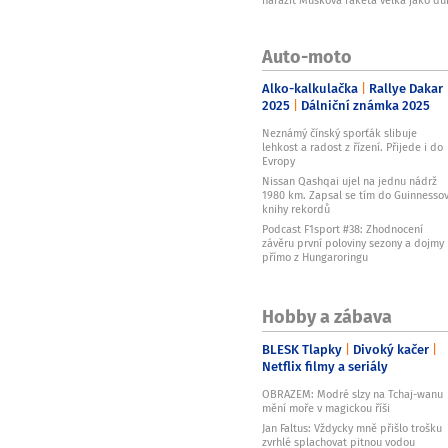
Auto-moto
Alko-kalkulačka
Rallye Dakar
2025
Dálniční známka 2025
Neznámý čínský sporťák slibuje
lehkost a radost z řízení. Přijede i do
Evropy
Nissan Qashqai ujel na jednu nádrž
1980 km. Zapsal se tím do Guinnesso
knihy rekordů
Podcast F1sport #38: Zhodnocení
závěru první poloviny sezony a dojmy
přímo z Hungaroringu
Hobby a zábava
BLESK Tlapky
Divoký kačer
Netflix filmy a seriály
OBRAZEM: Modré slzy na Tchaj-wanu
mění moře v magickou říši
Jan Faltus: Vždycky mně přišlo trošku
zvrhlé splachovat pitnou vodou