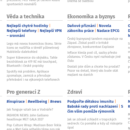
Dilema se svatbou
p
sportovních novinářů
Věda a technika
Ekonomika a byznys
Nejlepší chytré hodinky
Daňové přiznání
Novela
O
Nejlepší telefony
Nejlepší VPN
zákoníku práce
Nadace EPCG
D
– srovnání
Český byznysový tandem expanduje na
Západ. Získal podíl v britské
Lego má novou kosmickou ikonu. Série
S
zbrojovce, konkurentovi Explosie
Icons se rozšířila o téměř půlmetrový
n
Hubbleův dalekohled
o
Inflace klesla pod cíl, sazby přesto
vy
zůstanou. V Česku nyní rozhoduje jiné
Super klávesnice do obýváku. Tahle
N
číslo
bezdrátová za 419 Kč má touchpad,
Č
Bluetooth i české popisky
Dostali jste dům a chcete ho prodat?
P
Pozor na detail, který vás bude stát
Spotify má problém. Aplikace
p
majlant na daních
zpomaluje, zamrzá a přerušuje
přehrávání i na výkonných telefonech
Pro generaci Z
Zdraví
#inspirace
#wellbeing
#news
Podpořte dětskou imunitu
M
Babské rady proti nachlazení
S
Jak funguje vztah Lva a Vodnáře?
čím vším pomůže rýmovník
M
FASHION NEWS: John Galliano
v
headlinuje MET GALA 2027
Jak se zdravě zchladit v tropických
C
vedrech: Co pomáhá a kdy už riskujete
Pop Culture Wrap: Madison Beer řekla
úpal
N
ano a Met Gala odhalilo téma pro rok