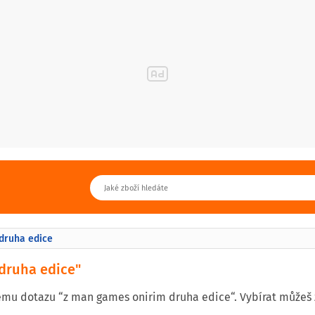
druha edice
druha edice"
ému dotazu “z man games onirim druha edice“. Vybírat můžeš