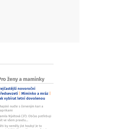
Pro ženy a maminky
ejčastější novoroční
ředsevzetí
Miminko a mráz
ak vybírat letní dovolenou
hajské nudle s červeným kari a
aprikami
amila Nývltová (37): Občas potřebuji
ít ve všem pravdu...
ěti by neměly jíst houby! Je to