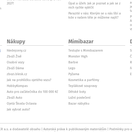
a
2027!
Úpal a úžeh: Jak je poznat a jak se z
j
nich rychle vyléčit
m
t
Parazité v nás: Kterým se u nás líbí a
P
kde v našem těle je můžeme najít?
A
o
v
Nákupy
Mimibazar
i
hledejceny.cz
Testujte s Mimibazarem
S
Zboží Živě
Monster High
Č
Osobní vozy
Barbie
R
Zboží Dáma
Lego
F
zbozi.blesk.cz
Pyžama
E
Jak na prohlídku ojetého vozu?
Kosmetika a parfémy
HobbyKompas
Teplákové soupravy
Auto pro začátečníka do 100 000 Kč
Dětské boty
Zboží Auto
Ložní povlečení
Ojetá Škoda Octavia
Bazar nábytku
Jak vybrat auto?
R a.s. a dodavatelé obsahu
Autorská práva k publikovaným materiálům
Podmínky pro už