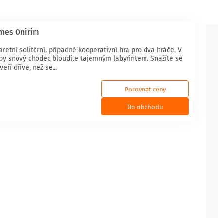
mes Onirim
aretní solitérní, případně kooperativní hra pro dva hráče. V
by snový chodec bloudíte tajemným labyrintem. Snažíte se
eří dříve, než se...
Porovnat ceny
Do obchodu