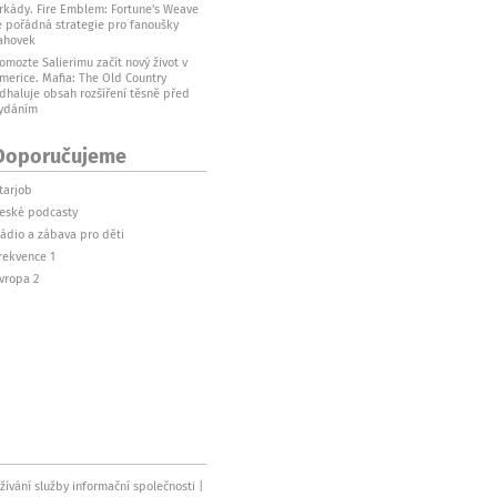
rkády. Fire Emblem: Fortune's Weave
e pořádná strategie pro fanoušky
ahovek
omozte Salierimu začít nový život v
merice. Mafia: The Old Country
dhaluje obsah rozšíření těsně před
ydáním
Doporučujeme
tarjob
eské podcasty
ádio a zábava pro děti
rekvence 1
vropa 2
ívání služby informační společnosti