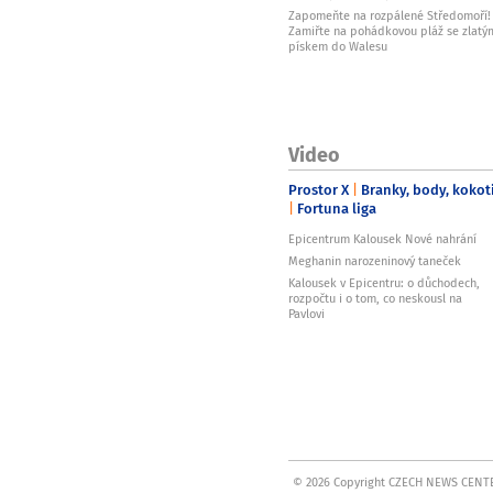
Zapomeňte na rozpálené Středomoří!
Zamiřte na pohádkovou pláž se zlatý
pískem do Walesu
Video
Prostor X
Branky, body, kokot
Fortuna liga
Epicentrum Kalousek Nové nahrání
Meghanin narozeninový taneček
Kalousek v Epicentru: o důchodech,
rozpočtu i o tom, co neskousl na
Pavlovi
© 2026 Copyright CZECH NEWS CENTE