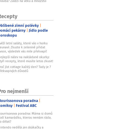
ravda? Záleží na věku a množství
Recepty
blíbené zimní polévky
omácí pekárny
Jídlo podle
horoskopu
věží letní saláty, které vás v horku
eunaví: Zkuste k zelenině přidat
voce, výsledek vás mile překvapí!
ejlepší nálev na nakládané okurky:
tyři recepty, které musíte letos zkusit!
roč jíst cottage každý den? Tady je 7
řekvapivých důvodů
Pro nejmenší
ourissonova poradna
Komiksy
Festival ABC
ourrisonova poradna: Máma si domů
odí kamarádku, kterou nemám ráda.
o dělat?
intendo nedělá jen skákačky a