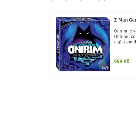
Z-Man Ga
Onirim je k
Onirimu co
najít osm dv
699 Kč