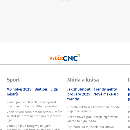
VÝBĚR
Sport
Móda a krása
MS hokej 2025
Biatlon
Liga
Jak zhubnout
Trendy nehty
N
mistrů
pro jaro 2025
Nové make-up
p
trendy
J
Konec po osmi letech. Ujčík opouští
disciplinární komisi. Kdo ji povede?
Ornella Koktová s fešákem na obědě.
T
Dojemné vyznání
p
Vítek na odchodu z Manchesteru. Může
se stát nejdražším brankářem v historii
Bezdomovec pálil batole cigaretou:
K
ligy
Matce to bylo jedno!
m
Vstupuje jako fotograf, ne jako
Topmodelka Michaela Kociánová:
D
ům
prezident. Petr Pavel je členem Klubu