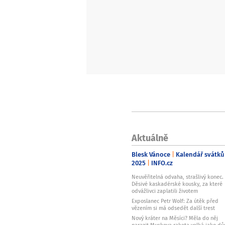
Aktuálně
Blesk Vánoce
Kalendář svátků
2025
INFO.cz
Neuvěřitelná odvaha, strašlivý konec.
Děsivé kaskadérské kousky, za které
odvážlivci zaplatili životem
Exposlanec Petr Wolf: Za útěk před
vězením si má odsedět další trest
Nový kráter na Měsíci? Měla do něj
narazit Muskova raketa velká jako d