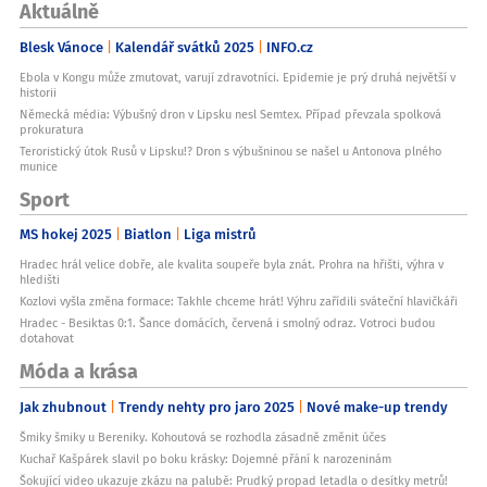
Většinu domácích receptů
Aktuálně
Univerzální použití
Blesk Vánoce
Kalendář svátků 2025
INFO.cz
Pro všechny typy plechu
Ebola v Kongu může zmutovat, varují zdravotníci. Epidemie je prý druhá největší v
Pro formy na pečení
historii
Pro roládové plechy
Německá média: Výbušný dron v Lipsku nesl Semtex. Případ převzala spolková
Pro pizzu a quiche
prokuratura
Teroristický útok Rusů v Lipsku!? Dron s výbušninou se našel u Antonova plného
Bez vlivu na chuť
munice
Na rozdíl od bělených papírů, které mohou zanechat chemickou
Sport
pachuť, nebělený papír neovlivňuje chuť ani vůni pečiva.
Specifikace
MS hokej 2025
Biatlon
Liga mistrů
Parametr
Hodnota
Hradec hrál velice dobře, ale kvalita soupeře byla znát. Prohra na hřišti, výhra v
hledišti
Délka role
Kozlovi vyšla změna formace: Takhle chceme hrát! Výhru zařídili sváteční hlavičkáři
19,8 m
Hradec - Besiktas 0:1. Šance domácích, červená i smolný odraz. Votroci budou
dotahovat
Šíře role
Móda a krása
33 cm
Materiál
Jak zhubnout
Trendy nehty pro jaro 2025
Nové make-up trendy
Nebělený papír
Šmiky šmiky u Bereniky. Kohoutová se rozhodla zásadně změnit účes
Certifikace
Kuchař Kašpárek slavil po boku krásky: Dojemné přání k narozeninám
TCF, FSC
Šokující video ukazuje zkázu na palubě: Prudký propad letadla o desítky metrů!