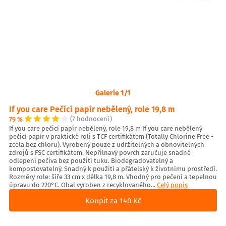
Galerie 1/1
If you care Pečící papír nebělený, role 19,8 m
79 %
(7 hodnocení)
If you care pečicí papír nebělený, role 19,8 m If you care nebělený
pečicí papír v praktické roli s TCF certifikátem (Totally Chlorine Free -
zcela bez chloru). Vyrobený pouze z udržitelných a obnovitelných
zdrojů s FSC certifikátem. Nepřilnavý povrch zaručuje snadné
odlepení pečiva bez použití tuku. Biodegradovatelný a
kompostovatelný. Snadný k použití a přátelský k životnímu prostředí.
Rozměry role: šíře 33 cm x délka 19,8 m. Vhodný pro pečení a tepelnou
úpravu do 220°C. Obal vyroben z recyklovaného...
Celý popis
Koupit za 140 Kč