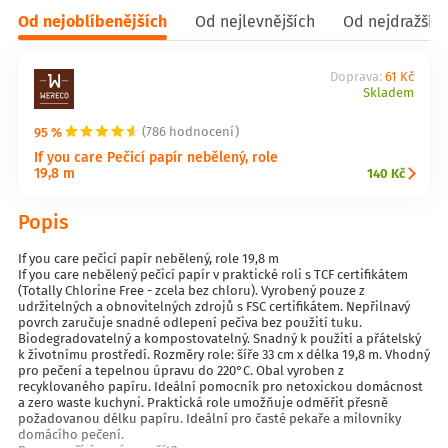
Od nejoblíbenějších
Od nejlevnějších
Od nejdražšíc
Doprava:
61 Kč
Skladem
95 %
(786 hodnocení)
If you care Pečicí papír nebělený, role
19,8 m
140 Kč
Popis
If you care pečicí papír nebělený, role 19,8 m
If you care nebělený pečicí papír v praktické roli s TCF certifikátem
(Totally Chlorine Free - zcela bez chloru). Vyrobený pouze z
udržitelných a obnovitelných zdrojů s FSC certifikátem. Nepřilnavý
povrch zaručuje snadné odlepení pečiva bez použití tuku.
Biodegradovatelný a kompostovatelný. Snadný k použití a přátelský
k životnímu prostředí. Rozměry role: šíře 33 cm x délka 19,8 m. Vhodný
pro pečení a tepelnou úpravu do 220°C. Obal vyroben z
recyklovaného papíru. Ideální pomocník pro netoxickou domácnost
a zero waste kuchyni. Praktická role umožňuje odměřit přesně
požadovanou délku papíru. Ideální pro časté pekaře a milovníky
domácího pečení.