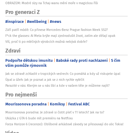
Krabička z recyklovaného papíru
OBRAZEM: Modré slzy na Tchaj-wanu mění moře v magickou říši
Certifikace
Pro generaci Z
TCF, FSC
#inspirace
#wellbeing
#news
❓ FAQ - Často kladené otázky
Co znamená TCF certifikát?TCF znamená Totally Chlorine Free - zcela
Září patří módě: Co přinese Mercedes-Benz Prague Fashion Week SS27
bez chloru. Papír není bělen žádnými chlorovými sloučeninami.
F*ck the glasses: AI Meta brýle mají zjednodušit život, zatím ale dělají opak
Do jaké teploty je papír odolný?Papír je vhodný pro pečení do 220°C,
Víš, proč ti po mléčných výrobcích možná nebývá dobře?
což pokryje většinu domácích receptů.
Je papír nepřilnavý?Ano, papír má nepřilnavý povrch, takže pečivo se
Zdraví
snadno odlepí bez použití tuku.
Jsou běžné pečící papíry nebezpečné?Bělené pečící papíry mohou
Podpořte dětskou imunitu
Babské rady proti nachlazení
S čím
uvolňovat zbytky chloru a dioxinů, zejména při vysokých teplotách.
vším pomůže rýmovník
Je papír kompostovatelný?Ano, papír je biologicky rozložitelný a
můžete ho kompostovat.
Jak se zdravě zchladit v tropických vedrech: Co pomáhá a kdy už riskujete úpal
Jaké jsou rozměry role?Role má šíři 33 cm a délku 19,8 m.
Úpal a úžeh: Jak je poznat a jak se z nich rychle vyléčit
Je obal ekologický?Ano, papír je balen v krabičce z recyklovaného
Parazité v nás: Kterým se u nás líbí a kde v našem těle je můžeme najít?
papíru.
Je papír zero waste?Ano, papír je kompostovatelný a balen v
Pro nejmenší
ekologickém obalu. Nulový plastový odpad.
Ovlivňuje nebělený papír chuť pečiva?Ne, nebělený papír neovlivňuje
Mourissonova poradna
Komiksy
Festival ABC
chuť ani vůni pečiva.
Musím papír mazat tukem?Ne, papír má nepřilnavý povrch, takže
Mourrisonova poradna: Je zdravé si čistit pleť v 11 letech? Jak na to?
mazání tukem není nutné.
Ukázka z GTA 6 bude mít premiéru na Netflixu
Hodí se papír na pizzu?Ano, papír je ideální pro pečení pizzy do
220°C.
Forza Horizon 6 (recenze): Oblíbené arkádové závody se přesouvají do ulic Tokia!
Můžu papír použít vícekrát?Závisí na použití. Čistý papír můžete
Video