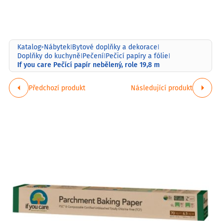
Katalog
Nábytek
Bytové doplňky a dekorace
>
|
|
Doplňky do kuchyně
Pečení
Pečicí papíry a fólie
|
|
|
If you care Pečící papír nebělený, role 19,8 m
Předchozí produkt
Následující produkt