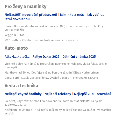
Teplotní odolnost
Pro ženy a maminky
Do 220°C
Nejčastější novoroční předsevzetí
Miminko a mráz
Jak vybírat
Nepřilnavý
letní dovolenou
Ano
Hlasatelka a moderátorka Saskia Burešová (80) - Smrt manžela ji zdrtila! Co jí
Kompostovatelnost
vrátilo chuť žít?
Ano
Veggie Burritos
KVÍZ: Rafťáci. Otestujte své znalosti kultovní letní komedie
Obal
Recyklovaný papír
Auto-moto
O značce If you care
Alko-kalkulačka
Rallye Dakar 2025
Dálniční známka 2025
If you care je ekologická značka specializující se na výrobu domácích
potřeb šetrných k životnímu prostředí. Při výrobě používá nebělené a
Více než polovina Němců je pro zrušení neomezené rychlosti. Vláda řekla, co si o
recyklovatelné materiály, splňující vysoké požadavky na kvalitu,
tom myslí
bezpečnost a biodegradovatelnost. Produkty minimálně zatěžují
Manthey slaví 30 let: Dopřejte svému Porsche závodní DNA z Nürburgringu
životní prostředí, využívají obnovitelné zdroje surovin a jsou nositeli
Dacia, Ford i Suzuki zastavují linky. Vyschlý Dunaj drtí energetiku Balkánu
přísných certifikátů TCF a FSC pro papír.
Tipy pro použití
Věda a technika
Pro pečení:
Nejlepší chytré hodinky
Nejlepší telefony
Nejlepší VPN – srovnání
Odměřte požadovanou délku papíru
Vyložte plech nebo formu
Co dělat, když ztratíte mobil na dovolené? Je potřeba znát číslo IMEI a rychle
Naneste těsto
zablokovat karty
Pečte podle receptu do 220°C
Nečekejte na Android 17. Už teď si můžete ty nejlepší funkce vyzkoušet i ve starších
Po vychladnutí snadno odlepte
verzích