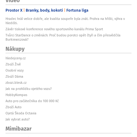
použít i vícekrát. Mastný papír doporučujeme vyměnit.
Jak skladovat papír?Skladujte v suchu v originálním obalu
Prostor X
Branky, body, kokoti
Fortuna liga
chráněném před vlhkostí.
Proč je nebělený papír lepší než bělený?Bez toxinů v pečivu, bez
Hradec hrál velice dobře, ale kvalita soupeře byla znát. Prohra na hřišti, výhra v
dioxinů, rychleji se rozkládá, bezpečné kompostování, s TCF a FSC
hledišti.
certifikáty.
Závěr tiskové konference nového sportovního kanálu Prima Sport
Kde papír kompostovat?Čistý nebo lehce mastný papír můžete
kompostovat v domácím kompostu.
Tvůrci StarDance o změnách: Proč budou porotci opět čtyři a čím přesvědčila
Burkiewiczová?
Je papír dražší než běžný?Pořizovací cena může být mírně vyšší, ale
získáváte prémiový ekologický produkt bez toxinů.
Nákupy
hledejceny.cz
Zboží Živě
Osobní vozy
Zboží Dáma
zbozi.blesk.cz
Jak na prohlídku ojetého vozu?
HobbyKompas
Auto pro začátečníka do 100 000 Kč
Zboží Auto
Ojetá Škoda Octavia
Jak vybrat auto?
Mimibazar