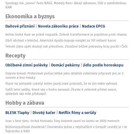
Synology má „novou“ řadu NASů. Modely Neo+ lákají výkonem, SSD a vyměnitelnou
Po použití:
RAM
Ekonomika a byznys
Nechte papír vychladnout
Čistý papír kompostujte
Papír s mastnými zbytky do směsného odpadu
Daňové přiznání
Novela zákoníku práce
Nadace EPCG
Skladování:
Jedna česká iluze se právě rozpadá. Zelená transformace je pojistkou proti chaosu
Obří obchod v letectví. Americké Apollo kupuje easyJet za 161 miliard korun
Uchovávejte v suchu
Tekuté zlato opět dostojí své přezdívce. Zdražení běžné potraviny brzy pocítí i Češi
Chraňte před vlhkostí
Používejte podle potřeby
Recepty
Balení
Oblíbené zimní polévky
Domácí pekárny
Jídlo podle horoskopu
Položka
Oopsie bread: Proteinové pečivo lehké jako obláček zvládnete připravit jen ze 3
Informace
surovin a bez mouky
Pozor na jedovaté cukety! Jeden jasný znak prozradí, že se jim máte vyhnout
Obsah
Svěží letní saláty, které vás v horku neunaví: Zkuste k zelenině přidat ovoce,
1 role pečícího papíru
výsledek vás mile překvapí!
Hobby a zábava
Rozměry
33 cm x 19,8 m
BLESK Tlapky
Divoký kačer
Netflix filmy a seriály
Výrobce
If you care
Sraz v šest ráno. Vrchol festivalu Tóny Dolomit zazní za úsvitu ve 3000 metrech
Nízkorozpočtová dovolená? Chorvatsko jedno z nejdražších v Evropě! Levněji je i ve
Balení
Švýcarsku a Itálii