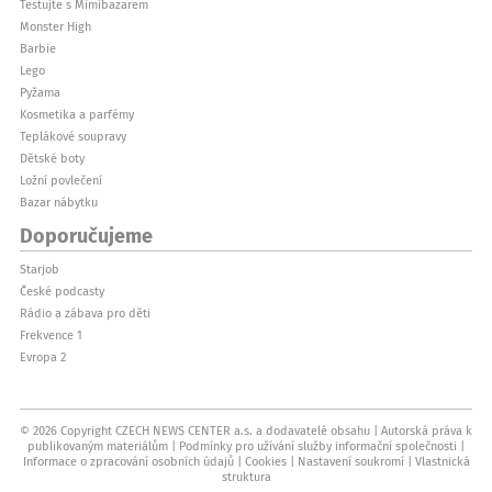
Testujte s Mimibazarem
Monster High
Barbie
Lego
Pyžama
Kosmetika a parfémy
Teplákové soupravy
Dětské boty
Ložní povlečení
Bazar nábytku
Doporučujeme
Starjob
České podcasty
Rádio a zábava pro děti
Frekvence 1
Evropa 2
© 2026 Copyright CZECH NEWS CENTER a.s. a dodavatelé obsahu
Autorská práva k
publikovaným materiálům
Podmínky pro užívání služby informační společnosti
Informace o zpracování osobních údajů
Cookies
Nastavení soukromí
Vlastnická
struktura