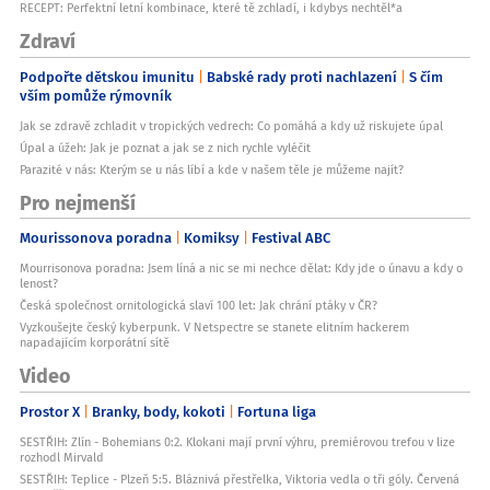
RECEPT: Perfektní letní kombinace, které tě zchladí, i kdybys nechtěl*a
Zdraví
Podpořte dětskou imunitu
Babské rady proti nachlazení
S čím
vším pomůže rýmovník
Jak se zdravě zchladit v tropických vedrech: Co pomáhá a kdy už riskujete úpal
Úpal a úžeh: Jak je poznat a jak se z nich rychle vyléčit
Parazité v nás: Kterým se u nás líbí a kde v našem těle je můžeme najít?
Pro nejmenší
Mourissonova poradna
Komiksy
Festival ABC
Mourrisonova poradna: Jsem líná a nic se mi nechce dělat: Kdy jde o únavu a kdy o
lenost?
Česká společnost ornitologická slaví 100 let: Jak chrání ptáky v ČR?
Vyzkoušejte český kyberpunk. V Netspectre se stanete elitním hackerem
napadajícím korporátní sítě
Video
Prostor X
Branky, body, kokoti
Fortuna liga
SESTŘIH: Zlín - Bohemians 0:2. Klokani mají první výhru, premiérovou trefou v lize
rozhodl Mirvald
SESTŘIH: Teplice - Plzeň 5:5. Bláznivá přestřelka, Viktoria vedla o tři góly. Červená