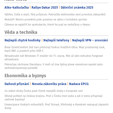
Alko-kalkulačka
Rallye Dakar 2025
Dálniční známka 2025
Výhřev, čidla a stačí, říká průzkum. Pokročilá elektronika není prioritou zákazníků
MotoGP: Martin proměnil pole position ve výhru v britském sprintu
Câmara se vyjádřil ke spekulacím, které ho pojí se sedačkou u Haasu
Věda a technika
Nejlepší chytré hodinky
Nejlepší telefony
Nejlepší VPN – srovnání
Bose QuietComfort 2nd Gen přebírají funkce dražších Ultra. Mají prostorový zvuk,
lepší ANC a poslech přes USB-C
Aktualizujte své Windows 11 Insider do 11. srpna. Pak už vám nebudou fungovat
aktualizace
Pokračuje záchrana Starshipu. V moři už dva týdny plave monstrum vysoké jako
sedmnáctipatrový panelák
Ekonomika a byznys
Daňové přiznání
Novela zákoníku práce
Nadace EPCG
Za státní dluhy Česko platí čtvrté nejvyšší úroky v Evropské unii
Děsivý pohled na českou krajinu. Proč v Česku mizí voda a jak k tomu přispívají
rodinné bazény?
Emancipace českých miliardářů. Proč Strnad, Křetínský a Komárek nakupují západní
ikony