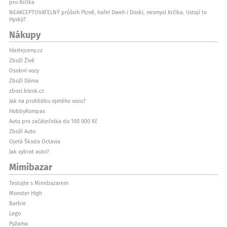
pro Krčíka
NEAKCEPTOVATELNÝ průšvih Plzně, hořel Dweh i Doski, nesmysl Krčíka. Ustojí to
Hyský?
Nákupy
hledejceny.cz
Zboží Živě
Osobní vozy
Zboží Dáma
zbozi.blesk.cz
Jak na prohlídku ojetého vozu?
HobbyKompas
Auto pro začátečníka do 100 000 Kč
Zboží Auto
Ojetá Škoda Octavia
Jak vybrat auto?
Mimibazar
Testujte s Mimibazarem
Monster High
Barbie
Lego
Pyžama