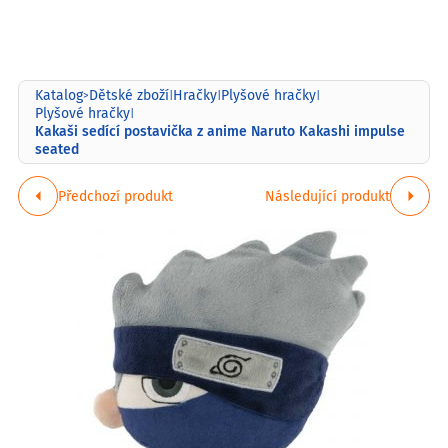
Katalog
Dětské zboží
Hračky
Plyšové hračky
>
|
|
|
Plyšové hračky
|
Kakaši sedící postavička z anime Naruto Kakashi impulse
seated
Předchozí produkt
Následující produkt