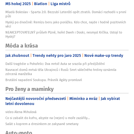
MS hokej 2025
Biatlon
Liga mistrů
Mladá Boleslav - Sparta 2:0. Bezzubí Letenští opět ztratili. Domácí rozhodli v první
půli
Hyský po divočině: Remízu beru jako porážku. Kdo chce, najde i hodně pozitivních
věcí
NEAKCEPTOVATELNÝ průšvih Plzně, hořel Dweh i Doski, nesmysl Krčíka. Ustojí to
Hyský?
Móda a krása
Jak zhubnout
Trendy nehty pro jaro 2025
Nové make-up trendy
Další tragédie u Pohořelic: Dva mrtví! Auta se srazila při předjíždění
Navracel domů mrtvá těla Ukrajinců i Rusů: Smrt válečného hrdiny oznámila
zdrcená manželka
Brutální napadení Soukupa. Právník Agáty promluvil
Pro ženy a maminky
Nejčastější novoroční předsevzetí
Miminko a mráz
Jak vybírat
letní dovolenou
video Alena Mihulová
Co si zabalit do kufru, abyste na (nejen) u moře zazářily...
Salát s koprem a dresinkem ze zakysané smetany
Auto-moto