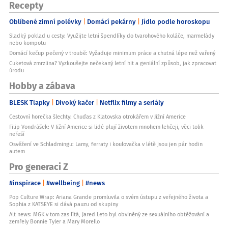
Recepty
Oblíbené zimní polévky
Domácí pekárny
Jídlo podle horoskopu
Sladký poklad u cesty: Využijte letní špendlíky do tvarohového koláče, marmelády
nebo kompotu
Domácí kečup pečený v troubě: Vyžaduje minimum práce a chutná lépe než vařený
Cuketová zmrzlina? Vyzkoušejte nečekaný letní hit a geniální způsob, jak zpracovat
úrodu
Hobby a zábava
BLESK Tlapky
Divoký kačer
Netflix filmy a seriály
Cestovní horečka šlechty: Chuďas z Klatovska otrokářem v Jižní Americe
Filip Vondrášek: V Jižní Americe si lidé plují životem mnohem lehčeji, věci tolik
neřeší
Osvěžení ve Schladmingu: Lamy, ferraty i koulovačka v létě jsou jen pár hodin
autem
Pro generaci Z
#inspirace
#wellbeing
#news
Pop Culture Wrap: Ariana Grande promluvila o svém ústupu z veřejného života a
Sophia z KATSEYE si dává pauzu od skupiny
Alt news: MGK v tom zas lítá, Jared Leto byl obviněný ze sexuálního obtěžování a
zemřely Bonnie Tyler a Mary Morello