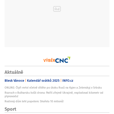
VÝBĚR
Aktuálně
Blesk Vánoce
Kalendář svátků 2025
INFO.cz
ONLINE: Čtyři mrtví včetně dítěte po útoku Rusů na Kyjev a Zelenskyj v Srbsku
Rozruch v Bulharsku kvůli dronu: Patřil zřejmě Ukrajině, explodoval kilometr od
plynovodu!
Rodinný dům lehl popelem: Shořelo 10 milionů!
Sport