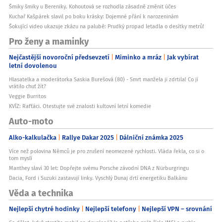
Šmiky šmiky u Bereniky. Kohoutová se rozhodla zásadně změnit účes
Kuchař Kašpárek slavil po boku krásky: Dojemné přání k narozeninám
Šokující video ukazuje zkázu na palubě: Prudký propad letadla o desítky metrů!
Pro ženy a maminky
Nejčastější novoroční předsevzetí
Miminko a mráz
Jak vybírat
letní dovolenou
Hlasatelka a moderátorka Saskia Burešová (80) - Smrt manžela ji zdrtila! Co jí
vrátilo chuť žít?
Veggie Burritos
KVÍZ: Rafťáci. Otestujte své znalosti kultovní letní komedie
Auto-moto
Alko-kalkulačka
Rallye Dakar 2025
Dálniční známka 2025
Více než polovina Němců je pro zrušení neomezené rychlosti. Vláda řekla, co si o
tom myslí
Manthey slaví 30 let: Dopřejte svému Porsche závodní DNA z Nürburgringu
Dacia, Ford i Suzuki zastavují linky. Vyschlý Dunaj drtí energetiku Balkánu
Věda a technika
Nejlepší chytré hodinky
Nejlepší telefony
Nejlepší VPN – srovnání