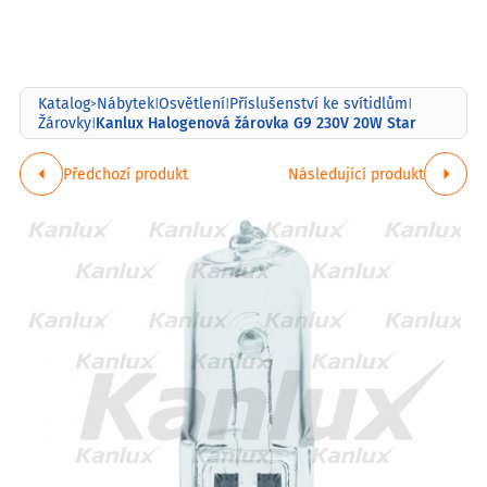
Katalog
Nábytek
Osvětlení
Příslušenství ke svítidlům
>
|
|
|
Kanlux Halogenová žárovka G9 230V 20W Star
Žárovky
|
Předchozí produkt
Následující produkt