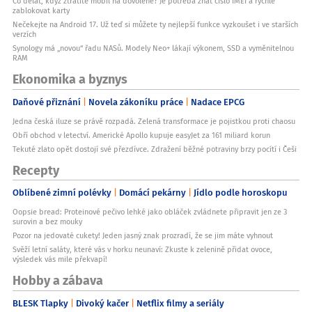
Co dělat, když ztratíte mobil na dovolené? Je potřeba znát číslo IMEI a rychle
zablokovat karty
Nečekejte na Android 17. Už teď si můžete ty nejlepší funkce vyzkoušet i ve starších
verzích
Synology má „novou“ řadu NASů. Modely Neo+ lákají výkonem, SSD a vyměnitelnou
RAM
Ekonomika a byznys
Daňové přiznání
Novela zákoníku práce
Nadace EPCG
Jedna česká iluze se právě rozpadá. Zelená transformace je pojistkou proti chaosu
Obří obchod v letectví. Americké Apollo kupuje easyJet za 161 miliard korun
Tekuté zlato opět dostojí své přezdívce. Zdražení běžné potraviny brzy pocítí i Češi
Recepty
Oblíbené zimní polévky
Domácí pekárny
Jídlo podle horoskopu
Oopsie bread: Proteinové pečivo lehké jako obláček zvládnete připravit jen ze 3
surovin a bez mouky
Pozor na jedovaté cukety! Jeden jasný znak prozradí, že se jim máte vyhnout
Svěží letní saláty, které vás v horku neunaví: Zkuste k zelenině přidat ovoce,
výsledek vás mile překvapí!
Hobby a zábava
BLESK Tlapky
Divoký kačer
Netflix filmy a seriály