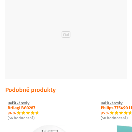
2000
Světelný tok[lm]
235
Váha[g]
3
Závit
G 9
Podobné produkty
Další Žárovky
Další Žárovky
Brilagi BG0287
Philips 775490 L
94 %
95 %
(56 hodnocení)
(58 hodnocení)