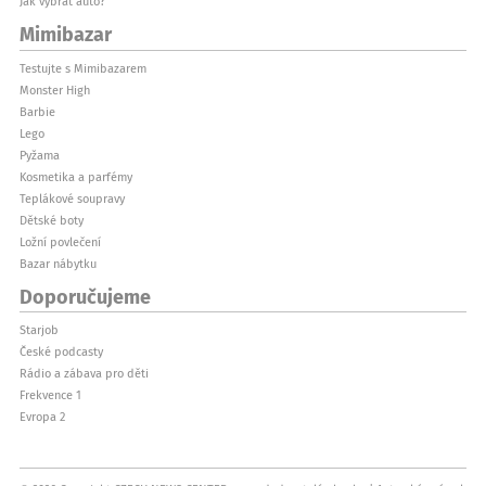
Jak vybrat auto?
Mimibazar
Testujte s Mimibazarem
Monster High
Barbie
Lego
Pyžama
Kosmetika a parfémy
Teplákové soupravy
Dětské boty
Ložní povlečení
Bazar nábytku
Doporučujeme
Starjob
České podcasty
Rádio a zábava pro děti
Frekvence 1
Evropa 2