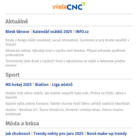
VÝBĚR
Aktuálně
Blesk Vánoce
Kalendář svátků 2025
INFO.cz
Ebola v Kongu může zmutovat, varují zdravotníci. Epidemie je prý druhá největší v
historii
Německá média: Výbušný dron v Lipsku nesl Semtex. Případ převzala spolková
prokuratura
Teroristický útok Rusů v Lipsku!? Dron s výbušninou se našel u Antonova plného
munice
Sport
MS hokej 2025
Biatlon
Liga mistrů
Hradec hrál velice dobře, ale kvalita soupeře byla znát. Prohra na hřišti, výhra v
hledišti
Kozlovi vyšla změna formace: Takhle chceme hrát! Výhru zařídili sváteční hlavičkáři
Hradec - Besiktas 0:1. Šance domácích, červená i smolný odraz. Votroci budou
dotahovat
Móda a krása
Jak zhubnout
Trendy nehty pro jaro 2025
Nové make-up trendy