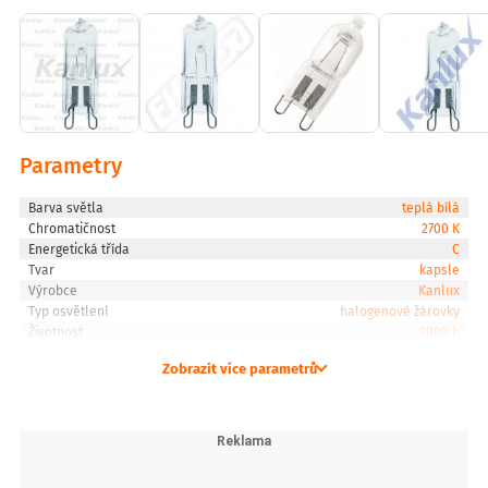
C
Kmitočet[Hz]
50 - 60
Materiál
sklo
Parametry
Max. výkon[W]
Barva světla
teplá bílá
20
Chromatičnost
2700 K
Energetická třída
C
Mimo statistiky
Tvar
kapsle
ne
Výrobce
Kanlux
Typ osvětlení
halogenové žárovky
Životnost
2000 h
Napájení
220-240V
Zobrazit více parametrů
Patice
G9
Průměrná životnost[h]