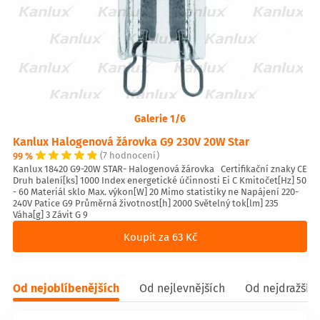
Galerie 1/6
Kanlux Halogenová žárovka G9 230V 20W Star
99 %
(7 hodnocení)
Kanlux 18420 G9-20W STAR- Halogenová žárovka Certifikační znaky CE
Druh balení[ks] 1000 Index energetické účinnosti Ei C Kmitočet[Hz] 50
- 60 Materiál sklo Max. výkon[W] 20 Mimo statistiky ne Napájení 220-
240V Patice G9 Průměrná životnost[h] 2000 Světelný tok[lm] 235
Váha[g] 3 Závit G 9
Koupit za 63 Kč
Od nejoblíbenějších
Od nejlevnějších
Od nejdražšíc