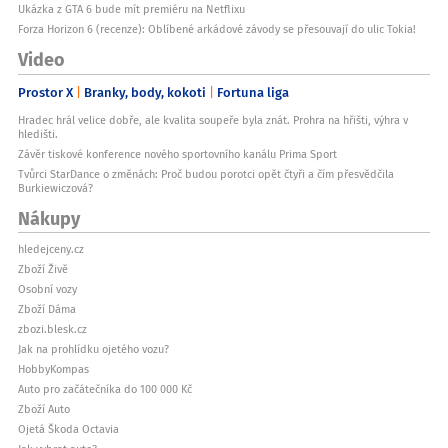
Ukázka z GTA 6 bude mít premiéru na Netflixu
Forza Horizon 6 (recenze): Oblíbené arkádové závody se přesouvají do ulic Tokia!
Video
Prostor X
Branky, body, kokoti
Fortuna liga
Hradec hrál velice dobře, ale kvalita soupeře byla znát. Prohra na hřišti, výhra v
hledišti.
Závěr tiskové konference nového sportovního kanálu Prima Sport
Tvůrci StarDance o změnách: Proč budou porotci opět čtyři a čím přesvědčila
Burkiewiczová?
Nákupy
hledejceny.cz
Zboží Živě
Osobní vozy
Zboží Dáma
zbozi.blesk.cz
Jak na prohlídku ojetého vozu?
HobbyKompas
Auto pro začátečníka do 100 000 Kč
Zboží Auto
Ojetá Škoda Octavia