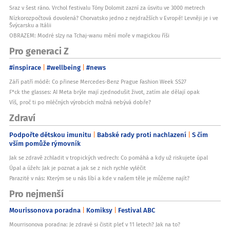
Sraz v šest ráno. Vrchol festivalu Tóny Dolomit zazní za úsvitu ve 3000 metrech
Nízkorozpočtová dovolená? Chorvatsko jedno z nejdražších v Evropě! Levněji je i ve
Švýcarsku a Itálii
OBRAZEM: Modré slzy na Tchaj-wanu mění moře v magickou říši
Pro generaci Z
#inspirace
#wellbeing
#news
Září patří módě: Co přinese Mercedes-Benz Prague Fashion Week SS27
F*ck the glasses: AI Meta brýle mají zjednodušit život, zatím ale dělají opak
Víš, proč ti po mléčných výrobcích možná nebývá dobře?
Zdraví
Podpořte dětskou imunitu
Babské rady proti nachlazení
S čím
vším pomůže rýmovník
Jak se zdravě zchladit v tropických vedrech: Co pomáhá a kdy už riskujete úpal
Úpal a úžeh: Jak je poznat a jak se z nich rychle vyléčit
Parazité v nás: Kterým se u nás líbí a kde v našem těle je můžeme najít?
Pro nejmenší
Mourissonova poradna
Komiksy
Festival ABC
Mourrisonova poradna: Je zdravé si čistit pleť v 11 letech? Jak na to?