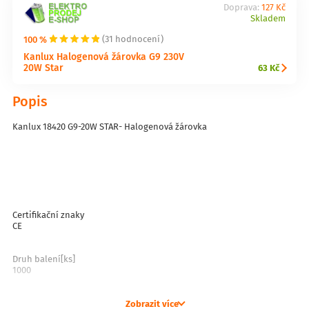
Doprava:
127 Kč
Skladem
100 %
(31 hodnocení)
Kanlux Halogenová žárovka G9 230V
20W Star
63 Kč
Popis
Kanlux 18420 G9-20W STAR- Halogenová žárovka
Certifikační znaky
CE
Druh balení[ks]
1000
Index energetické účinnosti Ei
Zobrazit více