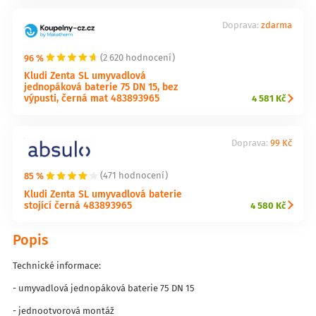
Doprava:
zdarma
96 %
(2 620 hodnocení)
Kludi Zenta SL umyvadlová
jednopáková baterie 75 DN 15, bez
výpusti, černá mat 483893965
4 581 Kč
Doprava:
99 Kč
85 %
(471 hodnocení)
Kludi Zenta SL umyvadlová baterie
stojící černá 483893965
4 580 Kč
Popis
Technické informace:
- umyvadlová jednopáková baterie 75 DN 15
- jednootvorová montáž