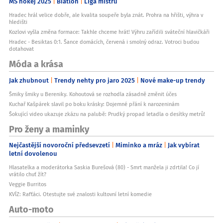
MS hokej 2025
Biatlon
Liga mistrů
Hradec hrál velice dobře, ale kvalita soupeře byla znát. Prohra na hřišti, výhra v
hledišti
Kozlovi vyšla změna formace: Takhle chceme hrát! Výhru zařídili sváteční hlavičkáři
Hradec - Besiktas 0:1. Šance domácích, červená i smolný odraz. Votroci budou
dotahovat
Móda a krása
Jak zhubnout
Trendy nehty pro jaro 2025
Nové make-up trendy
Šmiky šmiky u Bereniky. Kohoutová se rozhodla zásadně změnit účes
Kuchař Kašpárek slavil po boku krásky: Dojemné přání k narozeninám
Šokující video ukazuje zkázu na palubě: Prudký propad letadla o desítky metrů!
Pro ženy a maminky
Nejčastější novoroční předsevzetí
Miminko a mráz
Jak vybírat
letní dovolenou
Hlasatelka a moderátorka Saskia Burešová (80) - Smrt manžela ji zdrtila! Co jí
vrátilo chuť žít?
Veggie Burritos
KVÍZ: Rafťáci. Otestujte své znalosti kultovní letní komedie
Auto-moto