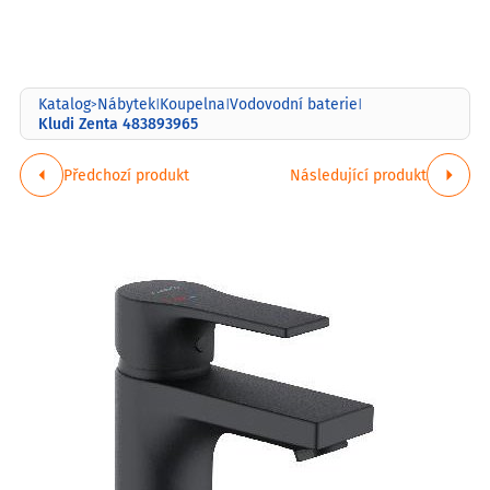
Katalog
Nábytek
Koupelna
Vodovodní baterie
>
|
|
|
Kludi Zenta 483893965
Předchozí produkt
Následující produkt