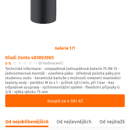
Galerie 1/1
Kludi Zenta 483893965
0 %
(0 hodnocení)
Technické informace: - umyvadlová jednopáková baterie 75 DN 15 -
jednootvorová montáž - uzavřená páka - středová poloha páky pro
studenou vodu - keramická kartuše s možností omezení maximální
teploty vody - perlátor M 24 x 1 - průtok 3,8 l/min, při 3 bar - bez
odpadové soupravy - rychlomontážní systém - flexibilní přípojky G
3/8 - výška výtoku 75 mm
Koupit za 4 581 Kč
Od nejoblíbenějších
Od nejlevnějších
Od nejdražšíc