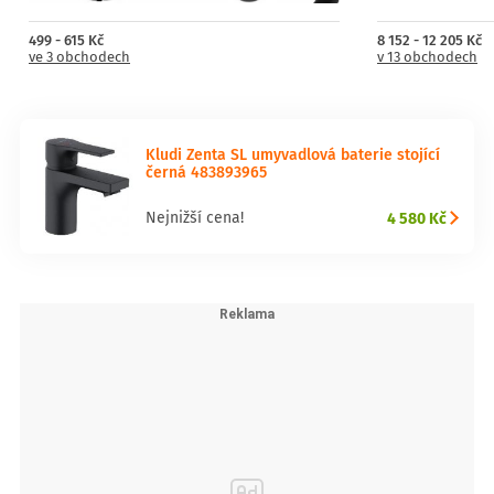
499 - 615 Kč
8 152 - 12 205 Kč
ve 3 obchodech
v 13 obchodech
Kludi Zenta SL umyvadlová baterie stojící
černá 483893965
4 580 Kč
Nejnižší cena!