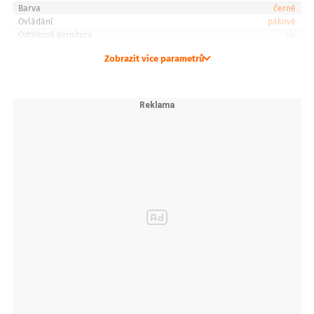
Barva
černé
Ovládání
pákové
Odtoková garnitura
ne
Zobrazit více parametrů