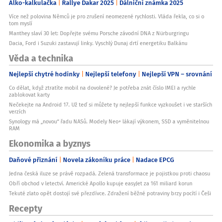
Alko-kalkulačka
Rallye Dakar 2025
Dálniční známka 2025
Více než polovina Němců je pro zrušení neomezené rychlosti. Vláda řekla, co si o
tom myslí
Manthey slaví 30 let: Dopřejte svému Porsche závodní DNA z Nürburgringu
Dacia, Ford i Suzuki zastavují linky. Vyschlý Dunaj drtí energetiku Balkánu
Věda a technika
Nejlepší chytré hodinky
Nejlepší telefony
Nejlepší VPN – srovnání
Co dělat, když ztratíte mobil na dovolené? Je potřeba znát číslo IMEI a rychle
zablokovat karty
Nečekejte na Android 17. Už teď si můžete ty nejlepší funkce vyzkoušet i ve starších
verzích
Synology má „novou“ řadu NASů. Modely Neo+ lákají výkonem, SSD a vyměnitelnou
RAM
Ekonomika a byznys
Daňové přiznání
Novela zákoníku práce
Nadace EPCG
Jedna česká iluze se právě rozpadá. Zelená transformace je pojistkou proti chaosu
Obří obchod v letectví. Americké Apollo kupuje easyJet za 161 miliard korun
Tekuté zlato opět dostojí své přezdívce. Zdražení běžné potraviny brzy pocítí i Češi
Recepty