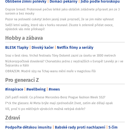
Oblíbené zimní polévky
Domácí pekárny
Jídlo podle horoskopu
Oopsie bread: Proteinové pečivo lehké jako obláček zvládnete připravit jen ze 3
surovin a bez mouky
Pozor na jedovaté cukety! Jeden jasný znak prozradí, že se jim máte vyhnout
Svěží letní saláty, které vás v horku neunaví: Zkuste k zelenině přidat ovoce,
výsledek vás mile překvapí!
Hobby a zábava
BLESK Tlapky
Divoký kačer
Netflix filmy a seriály
Sraz v šest ráno. Vrchol festivalu Tóny Dolomit zazní za úsvitu ve 3000 metrech
Nízkorozpočtová dovolená? Chorvatsko jedno z nejdražších v Evropě! Levněji je i ve
Švýcarsku a Itálii
OBRAZEM: Modré slzy na Tchaj-wanu mění moře v magickou říši
Pro generaci Z
#inspirace
#wellbeing
#news
Září patří módě: Co přinese Mercedes-Benz Prague Fashion Week SS27
F*ck the glasses: AI Meta brýle mají zjednodušit život, zatím ale dělají opak
Víš, proč ti po mléčných výrobcích možná nebývá dobře?
Zdraví
Podpořte dětskou imunitu
Babské rady proti nachlazení
S čím