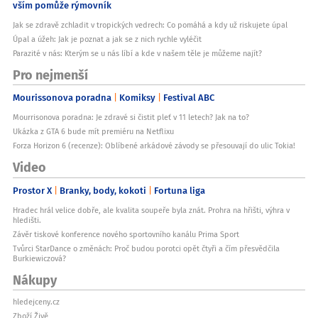
vším pomůže rýmovník
Jak se zdravě zchladit v tropických vedrech: Co pomáhá a kdy už riskujete úpal
Úpal a úžeh: Jak je poznat a jak se z nich rychle vyléčit
Parazité v nás: Kterým se u nás líbí a kde v našem těle je můžeme najít?
Pro nejmenší
Mourissonova poradna
Komiksy
Festival ABC
Mourrisonova poradna: Je zdravé si čistit pleť v 11 letech? Jak na to?
Ukázka z GTA 6 bude mít premiéru na Netflixu
Forza Horizon 6 (recenze): Oblíbené arkádové závody se přesouvají do ulic Tokia!
Video
Prostor X
Branky, body, kokoti
Fortuna liga
Hradec hrál velice dobře, ale kvalita soupeře byla znát. Prohra na hřišti, výhra v
hledišti.
Závěr tiskové konference nového sportovního kanálu Prima Sport
Tvůrci StarDance o změnách: Proč budou porotci opět čtyři a čím přesvědčila
Burkiewiczová?
Nákupy
hledejceny.cz
Zboží Živě