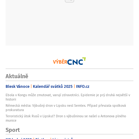
VÝBĚR
Aktuálně
Blesk Vánoce
Kalendář svátků 2025
INFO.cz
Ebola v Kongu může zmutovat, varují zdravotníci. Epidemie je prý druhá největší v
historii
Německá média: Výbušný dron v Lipsku nesl Semtex. Případ převzala spolková
prokuratura
Teroristický útok Rusů v Lipsku!? Dron s výbušninou se našel u Antonova plného
munice
Sport