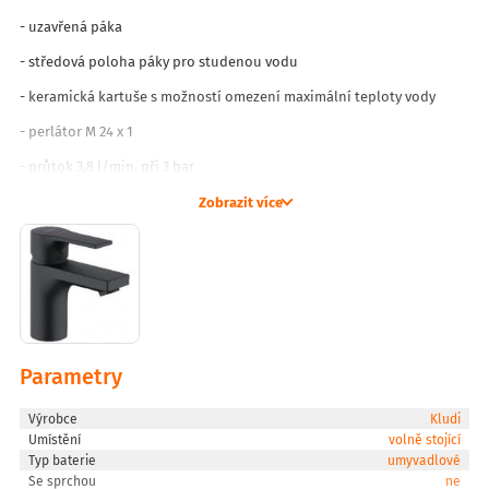
- uzavřená páka
- středová poloha páky pro studenou vodu
- keramická kartuše s možností omezení maximální teploty vody
- perlátor M 24 x 1
- průtok 3,8 l/min, při 3 bar
- bez odpadové soupravy
Zobrazit více
- rychlomontážní systém
- flexibilní přípojky G 3/8
- výška výtoku 75 mm
Parametry
Výrobce
Kludi
Umístění
volně stojící
Typ baterie
umyvadlové
Se sprchou
ne