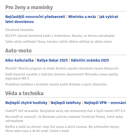
Pro ženy a maminky
Nejčastější novoroční předsevzetí
Miminko a mráz
Jak vybírat
letní dovolenou
Okurková limonáda
RECEPT: Kynutý švestkový koláč s drobenkou. Klasika, se kterou zabodujete
Tohle nikdy neříkejte! Slova, kterými rodiče dětem ubližují ze všeho nejvíc
Auto-moto
Alko-kalkulačka
Rallye Dakar 2025
Dálniční známka 2025
MotoGP: Páteční program ve Velké Británii uzavřel rekordním časem Bezzecchi
Další klasická corvette s dobrými jízdními vlastnostmi? Mitsuoka znovu využije
legendární MX-5
Problémy Cadillacu s brzdami souvisí podle Bottase s jejich chlazením
Věda a technika
Nejlepší chytré hodinky
Nejlepší telefony
Nejlepší VPN – srovnání
ChatGPT teď neunavíte. Bezplatná verze má neomezený chat a lepší model GPT-5.6
Microsoft se nepoučil. Ve Windows potichu instaluje OneDrive Photos, které nelze
odinstalovat
Netflix a další na víkend: nový Ted Lasso a akční Lioness. Ale především horory
Úkryt nebo past a 28 let poté: Chrám z kostí