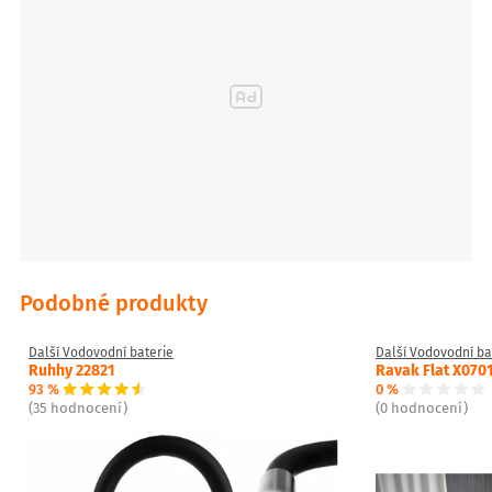
- Snadná a rychlá instalace na pracovní desku nebo přímo na dřez
- Elegance a styl vhodné do tradičních i eklektických interiérů
Baterie Stilo je ideální volbou pro všechny, kteří chtějí do své
kuchyně přinést retro eleganci, komfort a spolehlivost v jednom.
Podobné produkty
Další Vodovodní baterie
Další Vodovodní ba
Ruhhy 22821
Ravak Flat X070
93 %
0 %
(35 hodnocení)
(0 hodnocení)