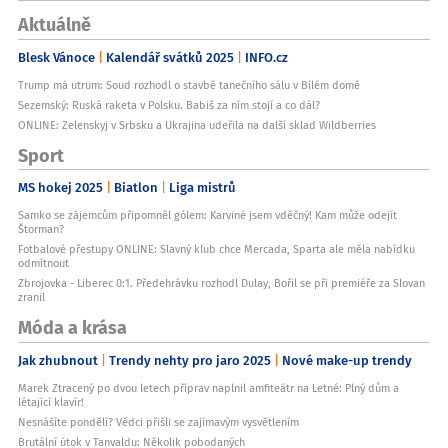
Aktuálně
Blesk Vánoce
Kalendář svátků 2025
INFO.cz
Trump má utrum: Soud rozhodl o stavbě tanečního sálu v Bílém domě
Sezemský: Ruská raketa v Polsku. Babiš za ním stojí a co dál?
ONLINE: Zelenskyj v Srbsku a Ukrajina udeřila na další sklad Wildberries
Sport
MS hokej 2025
Biatlon
Liga mistrů
Samko se zájemcům připomněl gólem: Karviné jsem vděčný! Kam může odejít
Štorman?
Fotbalové přestupy ONLINE: Slavný klub chce Mercada, Sparta ale měla nabídku
odmítnout
Zbrojovka - Liberec 0:1. Předehrávku rozhodl Dulay, Bořil se při premiéře za Slovan
zranil
Móda a krása
Jak zhubnout
Trendy nehty pro jaro 2025
Nové make-up trendy
Marek Ztracený po dvou letech příprav naplnil amfiteátr na Letné: Plný dům a
létající klavír!
Nesnášíte pondělí? Vědci přišli se zajímavým vysvětlením
Brutální útok v Tanvaldu: Několik pobodaných