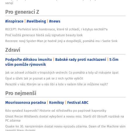
varují
Pro generaci Z
#inspirace
#wellbeing
#news
RECEPT: Perfektní letní kombinace, které tě zchladí, i kdybys nechtěl*a
Proč každá generace hledá svůj signature beauty look
Recenze: nový Spider-Man je hodně jiný a dospělejší, pomáhá mu i Sadie Sink
Zdraví
Podpořte dětskou imunitu
Babské rady proti nachlazení
S čím
vším pomůže rýmovník
Jak se zdravě zchladit v tropických vedrech: Co pomáhá a kdy už riskujete úpal
Úpal a úžeh: Jak je poznat a jak se z nich rychle vyléčit
Parazité v nás: Kterým se u nás líbí a kde v našem těle je můžeme najít?
Pro nejmenší
Mourissonova poradna
Komiksy
Festival ABC
Kdo vynalezl kapesník? Historie od středověku po papírové kapesníky
Ghost Recon Wildlands dostal vylepšení a novou misi. Starší díl Ubisoft rozdává na
PC zdarma
Quake ke 30. narozeninám dostal novou epizodu zdarma. Dawn of the Machine vám
zamotá hlavu iluzemi