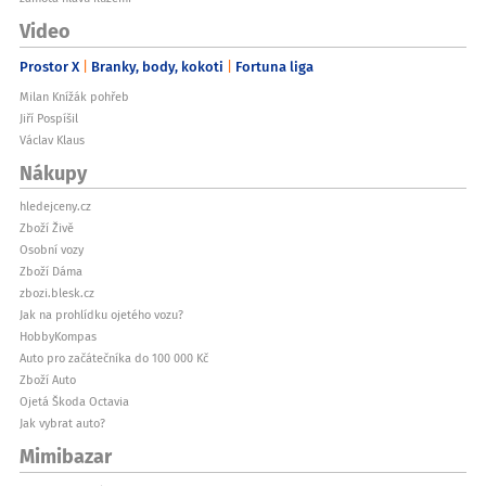
Video
Prostor X
Branky, body, kokoti
Fortuna liga
Milan Knížák pohřeb
Jiří Pospíšil
Václav Klaus
Nákupy
hledejceny.cz
Zboží Živě
Osobní vozy
Zboží Dáma
zbozi.blesk.cz
Jak na prohlídku ojetého vozu?
HobbyKompas
Auto pro začátečníka do 100 000 Kč
Zboží Auto
Ojetá Škoda Octavia
Jak vybrat auto?
Mimibazar