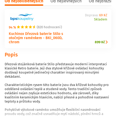
Od nejoblíbenějších
Od nejlevnějších
Od nejdražšíc
Doprava:
69 Kč
Skladem
94 %
(820 hodnocení)
Kuchinox Dřezová baterie Stilo s
otočným raménkem - BKI_060D,
chrom
899 Kč
Popis
Dřezová stojánková baterie Stilo představuje moderní interpretaci
klasické Retro baterie. Její dva stylové křížové ovládací kohoutky
dodávají koupelně jedinečný charakter inspirovaný minulými
dekádami.
Charakteristickým rysem této baterie jsou dva křížové kohoutky pro
oddělené ovládání teplé a studené vody. Tento tradiční způsob
ovládání nejen zvyšuje estetickou hodnotu, ale zároveň, díky
kvalitním keramickým hlavicím, nabízí přesné a pohodlné nastavení
teploty a průtoku vody.
Pohyblivé výtokové raménko umožňuje flexibilní nasměrování
proudu vody, což značně usnadňuje mytí nádobí, plnění hrnců a