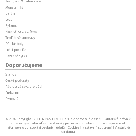
Testujte s Mimibazarem
Monster High
Barbie
Lego
Pyžama
Kosmetika a parfémy
Teplákové soupravy
Dětské boty
Ložní povlečení
Bazar nábytku
Doporučujeme
Starjob
České podcasty
Rádio a zábava pro děti
Frekvence 1
Evropa 2
© 2026 Copyright CZECH NEWS CENTER a.s. a dodavatelé obsahu
Autorská práva k
publikovaným materiálům
Podmínky pro užívání služby informační společnosti
Informace o zpracování osobních údajů
Cookies
Nastavení soukromí
Vlastnická
struktura