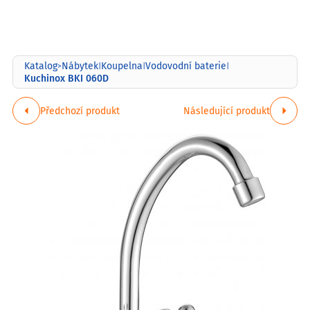
Katalog
Nábytek
Koupelna
Vodovodní baterie
>
|
|
|
Kuchinox BKI 060D
Předchozí produkt
Následující produkt