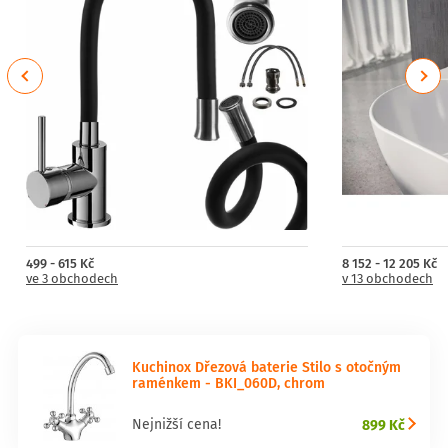
Previous
Next
499 - 615 Kč
8 152 - 12 205 Kč
ve 3 obchodech
v 13 obchodech
Kuchinox Dřezová baterie Stilo s otočným
raménkem - BKI_060D, chrom
899 Kč
Nejnižší cena!