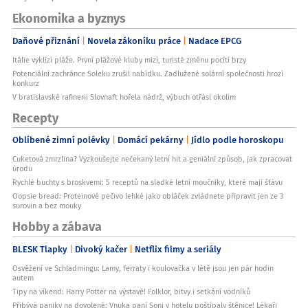
Ekonomika a byznys
Daňové přiznání
Novela zákoníku práce
Nadace EPCG
Itálie vyklízí pláže. První plážové kluby mizí, turisté změnu pocítí brzy
Potenciální zachránce Soleku zrušil nabídku. Zadlužené solární společnosti hrozí
konkurz
V bratislavské rafinerii Slovnaft hořela nádrž, výbuch otřásl okolím
Recepty
Oblíbené zimní polévky
Domácí pekárny
Jídlo podle horoskopu
Cuketová zmrzlina? Vyzkoušejte nečekaný letní hit a geniální způsob, jak zpracovat
úrodu
Rychlé buchty s broskvemi: 5 receptů na sladké letní moučníky, které mají šťávu
Oopsie bread: Proteinové pečivo lehké jako obláček zvládnete připravit jen ze 3
surovin a bez mouky
Hobby a zábava
BLESK Tlapky
Divoký kačer
Netflix filmy a seriály
Osvěžení ve Schladmingu: Lamy, ferraty i koulovačka v létě jsou jen pár hodin
autem
Tipy na víkend: Harry Potter na výstavě! Folklor, bitvy i setkání vodníků
Přibývá paniky na dovolené: Vnuka paní Soni v hotelu poštípaly štěnice! Lékaři