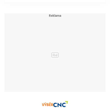
VÝBĚR