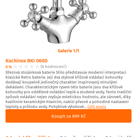
Galerie 1/1
Kuchinox BKI 060D
0 %
(0 hodnocení)
Dřezová stojánková baterie Stilo představuje moderní interpretaci
klasické Retro baterie. Její dva stylové křížové ovládací kohoutky
dodávají koupelně jedinečný charakter inspirovaný minulými
dekádami. Charakteristickým rysem této baterie jsou dva křížové
kohoutky pro oddělené ovládání teplé a studené vody. Tento tradiční
způsob ovládání nejen zvyšuje estetickou hodnotu, ale zároveň, díky
kvalitním keramickým hlavicím, nabízí přesné a pohodlné nastavení
teploty a průtoku vody. Pohyblivé výtokové...
Celý popis
Koupit za 899 Kč