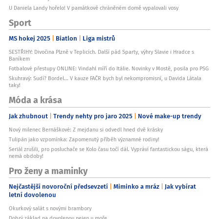
U Daniela Landy hořelo! V památkově chráněném domě vypalovali vosy
Sport
MS hokej 2025
Biatlon
Liga mistrů
SESTŘIHY: Divočina Plzně v Teplicích. Další pád Sparty, výhry Slavie i Hradce s
Baníkem
Fotbalové přestupy ONLINE: Vindahl míří do Itálie. Novinky v Mostě, posila pro PSG
Skuhravý: Sudí? Bordel... V kauze FAČR bych byl nekompromisní, u Davida Látala
taky!
Móda a krása
Jak zhubnout
Trendy nehty pro jaro 2025
Nové make-up trendy
Nový milenec Bernáškové: Z mejdanu si odvedl hned dvě krásky
Tulipán jako vzpomínka: Zapomenutý příběh významné rodiny!
Seriál zrušili, pro posluchače se Kolo času točí dál. Vypráví fantastickou ságu, která
nemá obdoby!
Pro ženy a maminky
Nejčastější novoroční předsevzetí
Miminko a mráz
Jak vybírat
letní dovolenou
Okurkový salát s novými brambory
Dobrý základ na dovolenou nejen u moře...