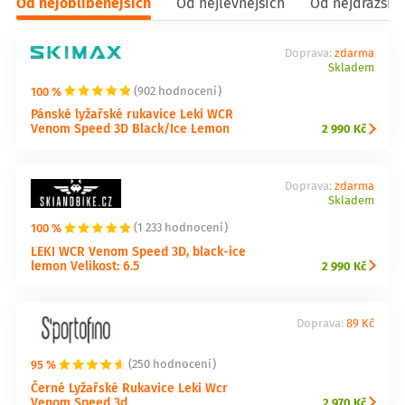
Od nejoblíbenějších
Od nejlevnějších
Od nejdražšíc
Doprava:
zdarma
Skladem
100 %
(902 hodnocení)
Pánské lyžařské rukavice Leki WCR
Venom Speed 3D Black/Ice Lemon
2 990 Kč
Doprava:
zdarma
Skladem
100 %
(1 233 hodnocení)
LEKI WCR Venom Speed 3D, black-ice
lemon Velikost: 6.5
2 990 Kč
Doprava:
89 Kč
95 %
(250 hodnocení)
Černé Lyžařské Rukavice Leki Wcr
Venom Speed 3d
2 970 Kč