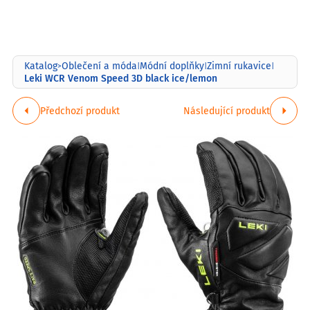
Katalog
Oblečení a móda
Módní doplňky
Zimní rukavice
>
|
|
|
Leki WCR Venom Speed 3D black ice/lemon
Předchozí produkt
Následující produkt