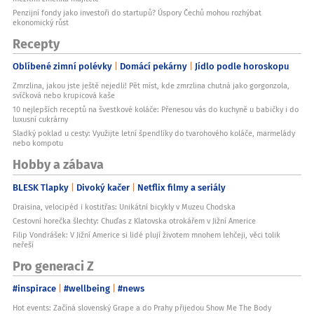
Penzijní fondy jako investoři do startupů? Úspory Čechů mohou rozhýbat
ekonomický růst
Recepty
Oblíbené zimní polévky
Domácí pekárny
Jídlo podle horoskopu
Zmrzlina, jakou jste ještě nejedli! Pět míst, kde zmrzlina chutná jako gorgonzola,
svíčková nebo krupicová kaše
10 nejlepších receptů na švestkové koláče: Přenesou vás do kuchyně u babičky i do
luxusní cukrárny
Sladký poklad u cesty: Využijte letní špendlíky do tvarohového koláče, marmelády
nebo kompotu
Hobby a zábava
BLESK Tlapky
Divoký kačer
Netflix filmy a seriály
Draisina, velocipéd i kostitřas: Unikátní bicykly v Muzeu Chodska
Cestovní horečka šlechty: Chuďas z Klatovska otrokářem v Jižní Americe
Filip Vondrášek: V Jižní Americe si lidé plují životem mnohem lehčeji, věci tolik
neřeší
Pro generaci Z
#inspirace
#wellbeing
#news
Hot events: Začíná slovenský Grape a do Prahy přijedou Show Me The Body