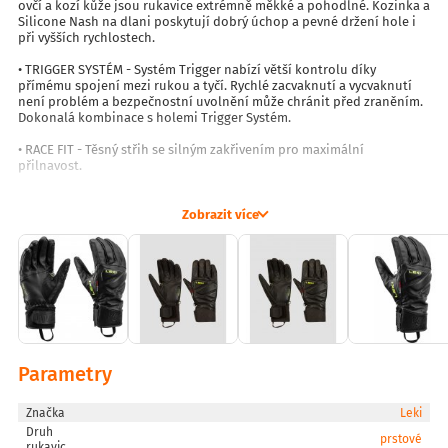
ovčí a kozí kůže jsou rukavice extrémně měkké a pohodlné. Kozinka a
Silicone Nash na dlani poskytují dobrý úchop a pevné držení hole i
při vyšších rychlostech.
• TRIGGER SYSTÉM - Systém Trigger nabízí větší kontrolu díky
přímému spojení mezi rukou a tyčí. Rychlé zacvaknutí a vycvaknutí
není problém a bezpečnostní uvolnění může chránit před zraněním.
Dokonalá kombinace s holemi Trigger Systém.
• RACE FIT - Těsný střih se silným zakřivením pro maximální
přilnavost.
Vlastnosti:
Zobrazit více
• Materiál: Ovčí kůže (100% kůže), kozí kůže (100% kůže), neopren
(60% guma, 40% polyester).
• Dlaň: Ovčí kůže (100% kůže), prémiová kozí kůže (100% kůže)
• Izolace: Hyperloft (100% polyester)
• Podšívka: Micro Bemberg (100% polyester)
Parametry
• Nepromokavost : 3/4 - Voděodolné
• Hřejivost: 3/6
Značka
Leki
Druh
prstové
rukavic