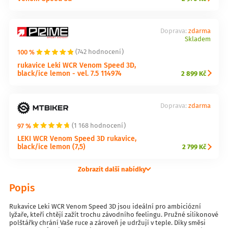
Doprava:
zdarma
Skladem
100 %
(742 hodnocení)
rukavice Leki WCR Venom Speed 3D,
black/ice lemon - vel. 7.5 114974
2 899 Kč
Doprava:
zdarma
97 %
(1 168 hodnocení)
LEKI WCR Venom Speed 3D rukavice,
black/ice lemon (7,5)
2 799 Kč
Zobrazit další nabídky
Popis
Rukavice Leki WCR Venom Speed 3D jsou ideální pro ambiciózní
lyžaře, kteří chtějí zažít trochu závodního feelingu. Pružné silikonové
polštářky chrání Vaše ruce a zároveň je udržují v teple. Díky směsi