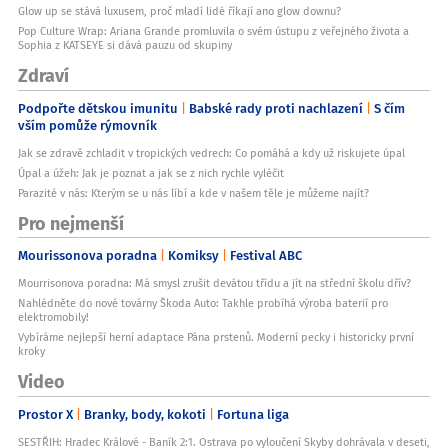
Glow up se stává luxusem, proč mladí lidé říkají ano glow downu?
Pop Culture Wrap: Ariana Grande promluvila o svém ústupu z veřejného života a
Sophia z KATSEYE si dává pauzu od skupiny
Zdraví
Podpořte dětskou imunitu
Babské rady proti nachlazení
S čím
vším pomůže rýmovník
Jak se zdravě zchladit v tropických vedrech: Co pomáhá a kdy už riskujete úpal
Úpal a úžeh: Jak je poznat a jak se z nich rychle vyléčit
Parazité v nás: Kterým se u nás líbí a kde v našem těle je můžeme najít?
Pro nejmenší
Mourissonova poradna
Komiksy
Festival ABC
Mourrisonova poradna: Má smysl zrušit devátou třídu a jít na střední školu dřív?
Nahlédněte do nové továrny Škoda Auto: Takhle probíhá výroba baterií pro
elektromobily!
Vybíráme nejlepší herní adaptace Pána prstenů. Moderní pecky i historicky první
kroky
Video
Prostor X
Branky, body, kokoti
Fortuna liga
SESTŘIH: Hradec Králové - Baník 2:1. Ostrava po vyloučení Skyby dohrávala v deseti,