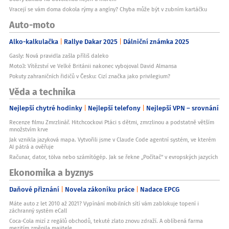
Vracejí se vám doma dokola rýmy a angíny? Chyba může být v zubním kartáčku
Auto-moto
Alko-kalkulačka
Rallye Dakar 2025
Dálniční známka 2025
Gasly: Nová pravidla zašla příliš daleko
Moto3: Vítězství ve Velké Británii nakonec vybojoval David Almansa
Pokuty zahraničních řidičů v Česku: Cizí značka jako privilegium?
Věda a technika
Nejlepší chytré hodinky
Nejlepší telefony
Nejlepší VPN – srovnání
Recenze filmu Zmrzlinář. Hitchcockovi Ptáci s dětmi, zmrzlinou a podstatně větším
množstvím krve
Jak vznikla jazyková mapa. Vytvořili jsme v Claude Code agentní systém, ve kterém
AI pátrá a ověřuje
Računar, dator, tölva nebo számítógép. Jak se řekne „Počítač“ v evropských jazycích
Ekonomika a byznys
Daňové přiznání
Novela zákoníku práce
Nadace EPCG
Máte auto z let 2010 až 2021? Vypínání mobilních sítí vám zablokuje topení i
záchranný systém eCall
Coca-Cola mizí z regálů obchodů, tekuté zlato znovu zdraží. A oblíbená farma
mezitím změnila majitele