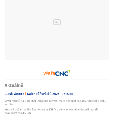
VÝBĚR
Aktuálně
Blesk Vánoce
Kalendář svátků 2025
INFO.cz
Vývoj robotů na Ukrajině: „Když jde o život, máte nejlepší nápady,“ popsal Blesku
kapitán
Masivní požár na jihu Španělska se šíří: V turisty milované Andalusii museli
evakuovat stovky lidí