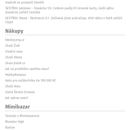
dvakrát se prosadil Slončík
SESTŘIH: Jablonec - Slovácko 1:0. Celkem padly tři červené karty, další výhru
domácím zařídil Cedidla
SESTŘIH: Slavia - Pardubice 2:1. Sešívaná jízda pokračuje, třetí výhru v řadě zařídil
Chytil
Nákupy
hledejceny.cz
Zboží Živě
Osobní vozy
Zboží Dáma
zbozi.blesk.cz
Jak na prohlídku ojetého vozu?
HobbyKompas
Auto pro začátečníka do 100 000 Kč
Zboží Auto
Ojetá Škoda Octavia
Jak vybrat auto?
Mimibazar
Testujte s Mimibazarem
Monster High
Barbie