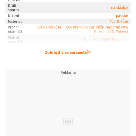
Druh
na skialpy
sportu
Určení
pánské
Materiál
100 % kůže
Vrchní
100% Ovčí kůže, 100% Premium Kozí kůže, Neopren 60%
materiál
Guma a 40% Polyest
Vnitřní
Hyperloft /100% Polyester
materiál
Zobrazit více parametrů