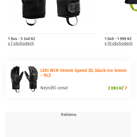
1 944 - 3 340 Kč
1 049 - 1 999 Kč
v 7 obchodech
v 10 obchodech
LEKI WCR Venom Speed 3D, black-ice lemon
- 10,5
2 093 Kč
Nejnižší cena!