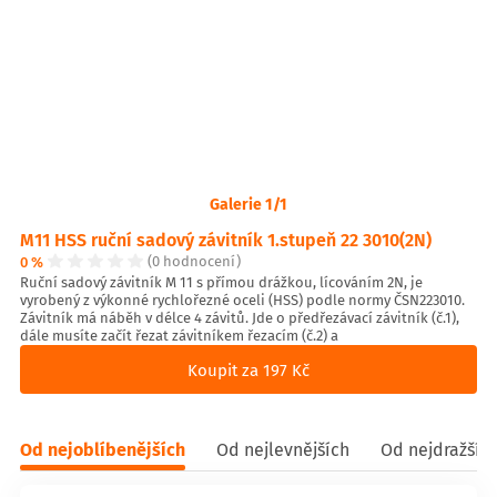
Galerie 1/1
M11 HSS ruční sadový závitník 1.stupeň 22 3010(2N)
0 %
(0 hodnocení)
Ruční sadový závitník M 11 s přímou drážkou, lícováním 2N, je
vyrobený z výkonné rychlořezné oceli (HSS) podle normy ČSN223010.
Závitník má náběh v délce 4 závitů. Jde o předřezávací závitník (č.1),
dále musíte začít řezat závitníkem řezacím (č.2) a
Koupit za 197 Kč
Od nejoblíbenějších
Od nejlevnějších
Od nejdražšíc