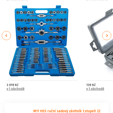
Previous
Next
3 019 Kč
139 Kč
v 1 obchodě
v 1 obchodě
M11 HSS ruční sadový závitník 1.stupeň 22