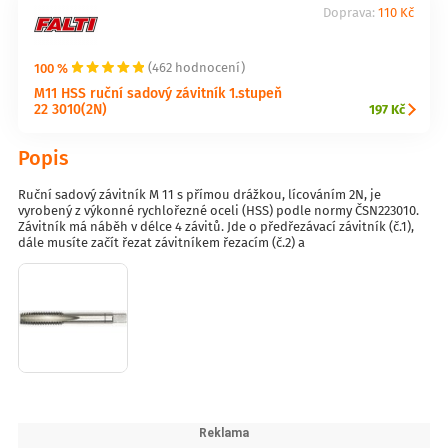
Doprava:
110 Kč
100 %
(462 hodnocení)
M11 HSS ruční sadový závitník 1.stupeň
22 3010(2N)
197 Kč
Popis
Ruční sadový závitník M 11 s přímou drážkou, lícováním 2N, je
vyrobený z výkonné rychlořezné oceli (HSS) podle normy ČSN223010.
Závitník má náběh v délce 4 závitů. Jde o předřezávací závitník (č.1),
dále musíte začít řezat závitníkem řezacím (č.2) a