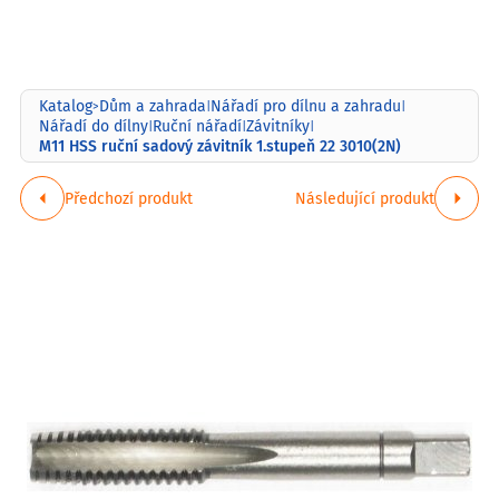
Katalog
Dům a zahrada
Nářadí pro dílnu a zahradu
>
|
|
Nářadí do dílny
Ruční nářadí
Závitníky
|
|
|
M11 HSS ruční sadový závitník 1.stupeň 22 3010(2N)
Předchozí produkt
Následující produkt