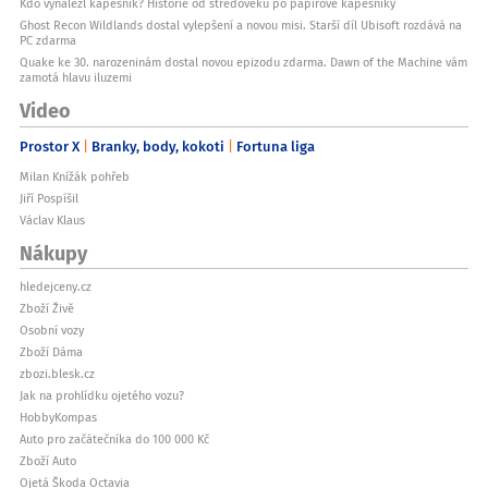
Kdo vynalezl kapesník? Historie od středověku po papírové kapesníky
Ghost Recon Wildlands dostal vylepšení a novou misi. Starší díl Ubisoft rozdává na
PC zdarma
Quake ke 30. narozeninám dostal novou epizodu zdarma. Dawn of the Machine vám
zamotá hlavu iluzemi
Video
Prostor X
Branky, body, kokoti
Fortuna liga
Milan Knížák pohřeb
Jiří Pospíšil
Václav Klaus
Nákupy
hledejceny.cz
Zboží Živě
Osobní vozy
Zboží Dáma
zbozi.blesk.cz
Jak na prohlídku ojetého vozu?
HobbyKompas
Auto pro začátečníka do 100 000 Kč
Zboží Auto
Ojetá Škoda Octavia