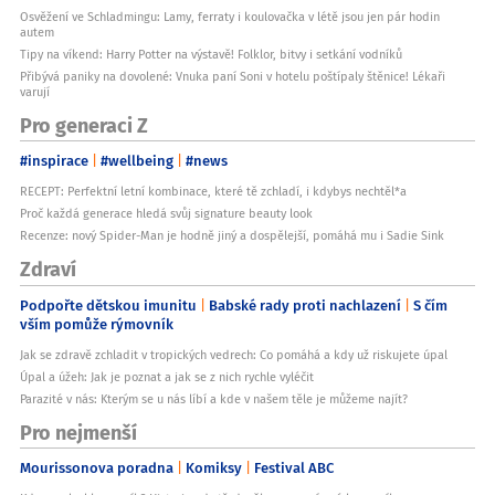
Osvěžení ve Schladmingu: Lamy, ferraty i koulovačka v létě jsou jen pár hodin
autem
Tipy na víkend: Harry Potter na výstavě! Folklor, bitvy i setkání vodníků
Přibývá paniky na dovolené: Vnuka paní Soni v hotelu poštípaly štěnice! Lékaři
varují
Pro generaci Z
#inspirace
#wellbeing
#news
RECEPT: Perfektní letní kombinace, které tě zchladí, i kdybys nechtěl*a
Proč každá generace hledá svůj signature beauty look
Recenze: nový Spider-Man je hodně jiný a dospělejší, pomáhá mu i Sadie Sink
Zdraví
Podpořte dětskou imunitu
Babské rady proti nachlazení
S čím
vším pomůže rýmovník
Jak se zdravě zchladit v tropických vedrech: Co pomáhá a kdy už riskujete úpal
Úpal a úžeh: Jak je poznat a jak se z nich rychle vyléčit
Parazité v nás: Kterým se u nás líbí a kde v našem těle je můžeme najít?
Pro nejmenší
Mourissonova poradna
Komiksy
Festival ABC