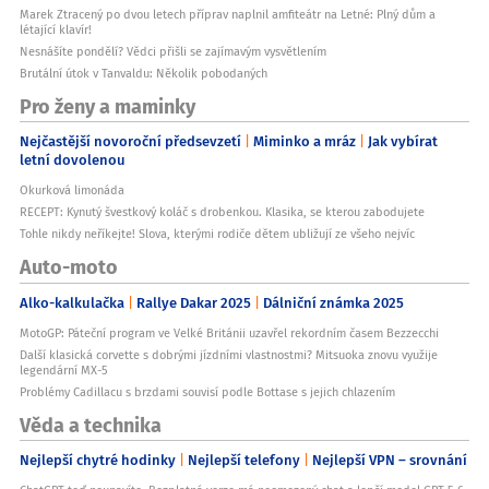
Marek Ztracený po dvou letech příprav naplnil amfiteátr na Letné: Plný dům a
létající klavír!
Nesnášíte pondělí? Vědci přišli se zajímavým vysvětlením
Brutální útok v Tanvaldu: Několik pobodaných
Pro ženy a maminky
Nejčastější novoroční předsevzetí
Miminko a mráz
Jak vybírat
letní dovolenou
Okurková limonáda
RECEPT: Kynutý švestkový koláč s drobenkou. Klasika, se kterou zabodujete
Tohle nikdy neříkejte! Slova, kterými rodiče dětem ubližují ze všeho nejvíc
Auto-moto
Alko-kalkulačka
Rallye Dakar 2025
Dálniční známka 2025
MotoGP: Páteční program ve Velké Británii uzavřel rekordním časem Bezzecchi
Další klasická corvette s dobrými jízdními vlastnostmi? Mitsuoka znovu využije
legendární MX-5
Problémy Cadillacu s brzdami souvisí podle Bottase s jejich chlazením
Věda a technika
Nejlepší chytré hodinky
Nejlepší telefony
Nejlepší VPN – srovnání