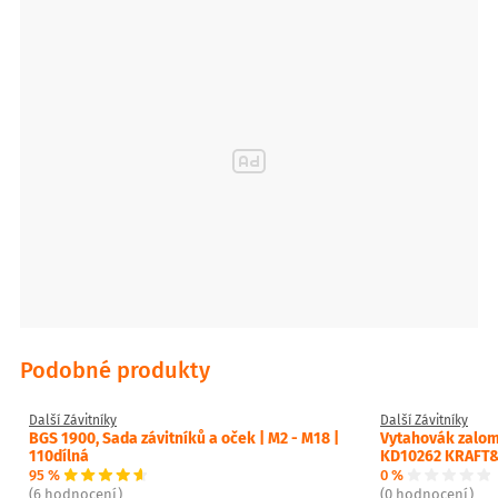
Podobné produkty
Další Závitníky
Další Závitníky
BGS 1900, Sada závitníků a oček | M2 - M18 |
Vytahovák zalom
110dílná
KD10262 KRAFT
95 %
0 %
(6 hodnocení)
(0 hodnocení)