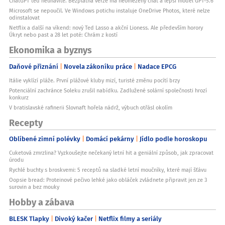
ChatGPT teď neunavíte. Bezplatná verze má neomezený chat a lepší model GPT-5.6
Microsoft se nepoučil. Ve Windows potichu instaluje OneDrive Photos, které nelze
odinstalovat
Netflix a další na víkend: nový Ted Lasso a akční Lioness. Ale především horory
Úkryt nebo past a 28 let poté: Chrám z kostí
Ekonomika a byznys
Daňové přiznání
Novela zákoníku práce
Nadace EPCG
Itálie vyklízí pláže. První plážové kluby mizí, turisté změnu pocítí brzy
Potenciální zachránce Soleku zrušil nabídku. Zadlužené solární společnosti hrozí
konkurz
V bratislavské rafinerii Slovnaft hořela nádrž, výbuch otřásl okolím
Recepty
Oblíbené zimní polévky
Domácí pekárny
Jídlo podle horoskopu
Cuketová zmrzlina? Vyzkoušejte nečekaný letní hit a geniální způsob, jak zpracovat
úrodu
Rychlé buchty s broskvemi: 5 receptů na sladké letní moučníky, které mají šťávu
Oopsie bread: Proteinové pečivo lehké jako obláček zvládnete připravit jen ze 3
surovin a bez mouky
Hobby a zábava
BLESK Tlapky
Divoký kačer
Netflix filmy a seriály