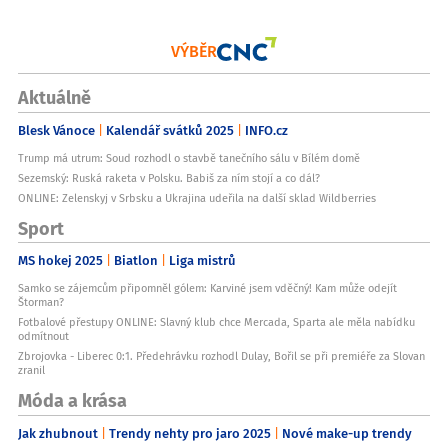
VÝBĚR
Aktuálně
Blesk Vánoce
Kalendář svátků 2025
INFO.cz
Trump má utrum: Soud rozhodl o stavbě tanečního sálu v Bílém domě
Sezemský: Ruská raketa v Polsku. Babiš za ním stojí a co dál?
ONLINE: Zelenskyj v Srbsku a Ukrajina udeřila na další sklad Wildberries
Sport
MS hokej 2025
Biatlon
Liga mistrů
Samko se zájemcům připomněl gólem: Karviné jsem vděčný! Kam může odejít
Štorman?
Fotbalové přestupy ONLINE: Slavný klub chce Mercada, Sparta ale měla nabídku
odmítnout
Zbrojovka - Liberec 0:1. Předehrávku rozhodl Dulay, Bořil se při premiéře za Slovan
zranil
Móda a krása
Jak zhubnout
Trendy nehty pro jaro 2025
Nové make-up trendy