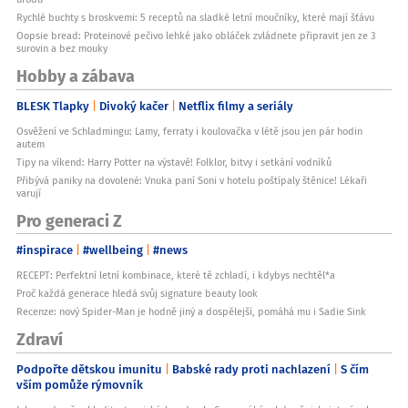
Rychlé buchty s broskvemi: 5 receptů na sladké letní moučníky, které mají šťávu
Oopsie bread: Proteinové pečivo lehké jako obláček zvládnete připravit jen ze 3
surovin a bez mouky
Hobby a zábava
BLESK Tlapky
Divoký kačer
Netflix filmy a seriály
Osvěžení ve Schladmingu: Lamy, ferraty i koulovačka v létě jsou jen pár hodin
autem
Tipy na víkend: Harry Potter na výstavě! Folklor, bitvy i setkání vodníků
Přibývá paniky na dovolené: Vnuka paní Soni v hotelu poštípaly štěnice! Lékaři
varují
Pro generaci Z
#inspirace
#wellbeing
#news
RECEPT: Perfektní letní kombinace, které tě zchladí, i kdybys nechtěl*a
Proč každá generace hledá svůj signature beauty look
Recenze: nový Spider-Man je hodně jiný a dospělejší, pomáhá mu i Sadie Sink
Zdraví
Podpořte dětskou imunitu
Babské rady proti nachlazení
S čím
vším pomůže rýmovník