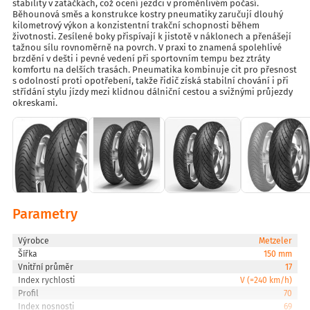
stability v zatáčkách, což ocení jezdci v proměnlivém počasí.
Běhounová směs a konstrukce kostry pneumatiky zaručují dlouhý
kilometrový výkon a konzistentní trakční schopnosti během
životnosti. Zesílené boky přispívají k jistotě v náklonech a přenášejí
tažnou sílu rovnoměrně na povrch. V praxi to znamená spolehlivé
brzdění v dešti i pevné vedení při sportovním tempu bez ztráty
komfortu na delších trasách. Pneumatika kombinuje cit pro přesnost
s odolností proti opotřebení, takže řidič získá stabilní chování i při
střídání stylu jízdy mezi klidnou dálniční cestou a svižnými průjezdy
okreskami.
Parametry
Výrobce
Metzeler
Šířka
150 mm
Vnitřní průměr
17
Index rychlosti
V (=240 km/h)
Profil
70
Index nosnosti
69