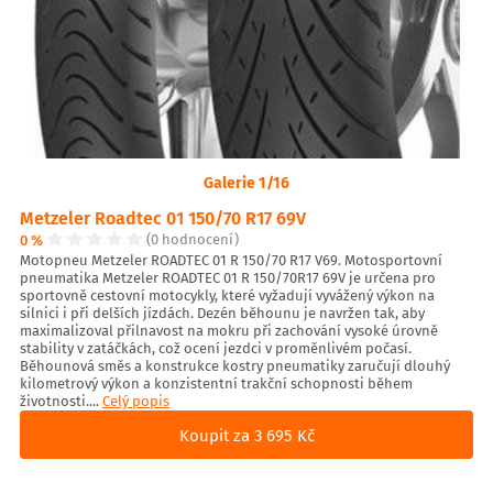
Galerie 1/16
Metzeler Roadtec 01 150/70 R17 69V
0 %
(0 hodnocení)
Motopneu Metzeler ROADTEC 01 R 150/70 R17 V69. Motosportovní
pneumatika Metzeler ROADTEC 01 R 150/70R17 69V je určena pro
sportovně cestovní motocykly, které vyžadují vyvážený výkon na
silnici i při delších jízdách. Dezén běhounu je navržen tak, aby
maximalizoval přilnavost na mokru při zachování vysoké úrovně
stability v zatáčkách, což ocení jezdci v proměnlivém počasí.
Běhounová směs a konstrukce kostry pneumatiky zaručují dlouhý
kilometrový výkon a konzistentní trakční schopnosti během
životnosti....
Celý popis
Koupit za 3 695 Kč