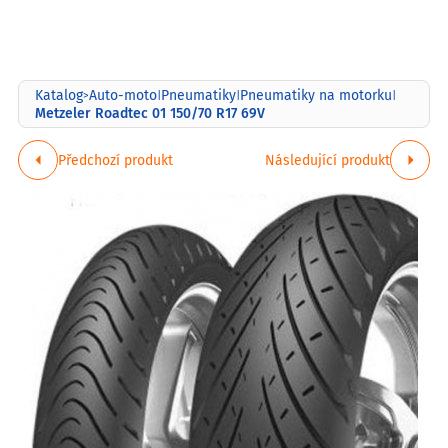
Katalog
Auto-moto
Pneumatiky
Pneumatiky na motorku
>
|
|
|
Metzeler Roadtec 01 150/70 R17 69V
Předchozí produkt
Následující produkt