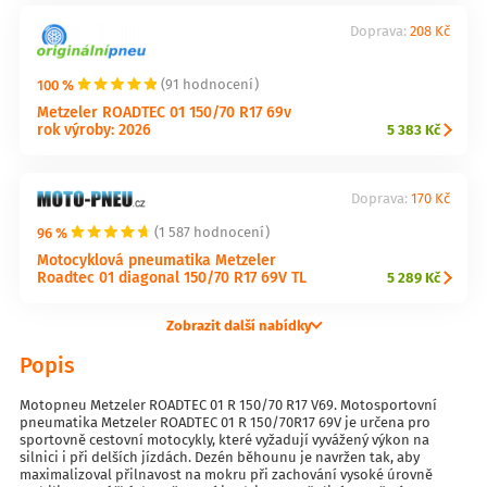
Doprava:
208 Kč
100 %
(91 hodnocení)
Metzeler ROADTEC 01 150/70 R17 69v
rok výroby: 2026
5 383 Kč
Doprava:
170 Kč
96 %
(1 587 hodnocení)
Motocyklová pneumatika Metzeler
Roadtec 01 diagonal 150/70 R17 69V TL
5 289 Kč
Zobrazit další nabídky
Popis
Motopneu Metzeler ROADTEC 01 R 150/70 R17 V69. Motosportovní
pneumatika Metzeler ROADTEC 01 R 150/70R17 69V je určena pro
sportovně cestovní motocykly, které vyžadují vyvážený výkon na
silnici i při delších jízdách. Dezén běhounu je navržen tak, aby
maximalizoval přilnavost na mokru při zachování vysoké úrovně