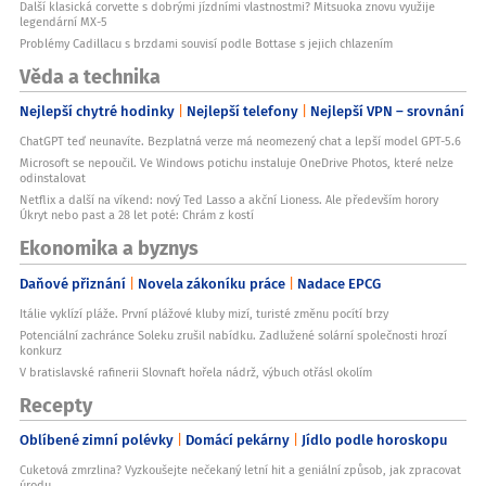
Další klasická corvette s dobrými jízdními vlastnostmi? Mitsuoka znovu využije
legendární MX-5
Problémy Cadillacu s brzdami souvisí podle Bottase s jejich chlazením
Věda a technika
Nejlepší chytré hodinky
Nejlepší telefony
Nejlepší VPN – srovnání
ChatGPT teď neunavíte. Bezplatná verze má neomezený chat a lepší model GPT-5.6
Microsoft se nepoučil. Ve Windows potichu instaluje OneDrive Photos, které nelze
odinstalovat
Netflix a další na víkend: nový Ted Lasso a akční Lioness. Ale především horory
Úkryt nebo past a 28 let poté: Chrám z kostí
Ekonomika a byznys
Daňové přiznání
Novela zákoníku práce
Nadace EPCG
Itálie vyklízí pláže. První plážové kluby mizí, turisté změnu pocítí brzy
Potenciální zachránce Soleku zrušil nabídku. Zadlužené solární společnosti hrozí
konkurz
V bratislavské rafinerii Slovnaft hořela nádrž, výbuch otřásl okolím
Recepty
Oblíbené zimní polévky
Domácí pekárny
Jídlo podle horoskopu
Cuketová zmrzlina? Vyzkoušejte nečekaný letní hit a geniální způsob, jak zpracovat
úrodu