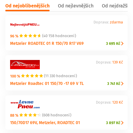
Od nejoblíbenějších
Od nejlevnějších
Od nejdražšíc
Doprava:
zdarma
96 %
(40 158 hodnocení)
Metzeler ROADTEC 01 R 150/70 R17 V69
3 695 Kč
Doprava:
139 Kč
100 %
(11 330 hodnocení)
Metzeler Roadtec 01 150/70 -17 69 V TL
3 741 Kč
Doprava:
120 Kč
88 %
(608 hodnocení)
150/70D17 69V, Metzeler, ROADTEC 01
3 897 Kč