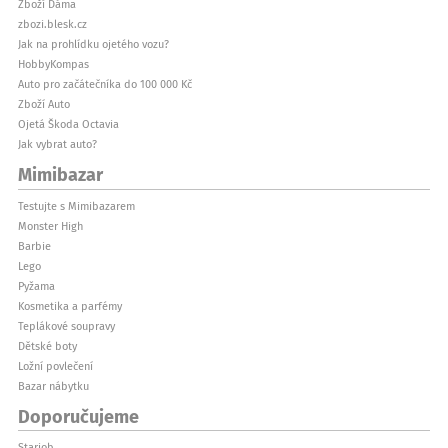
Zboží Dáma
zbozi.blesk.cz
Jak na prohlídku ojetého vozu?
HobbyKompas
Auto pro začátečníka do 100 000 Kč
Zboží Auto
Ojetá Škoda Octavia
Jak vybrat auto?
Mimibazar
Testujte s Mimibazarem
Monster High
Barbie
Lego
Pyžama
Kosmetika a parfémy
Teplákové soupravy
Dětské boty
Ložní povlečení
Bazar nábytku
Doporučujeme
Starjob