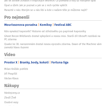
Jak se zdravě zchladit v tropických vedrech: Co pomáhá a kdy už riskujete úpal
Úpal a úžeh: Jak je poznat a jak se z nich rychle vyléčit
Parazité v nás: Kterým se u nás líbí a kde v našem těle je můžeme najít?
Pro nejmenší
Mourissonova poradna
Komiksy
Festival ABC
Kdo vynalezl kapesník? Historie od středověku po papírové kapesníky
Ghost Recon Wildlands dostal vylepšení a novou misi. Starší díl Ubisoft rozdává na
PC zdarma
Quake ke 30. narozeninám dostal novou epizodu zdarma. Dawn of the Machine vám
zamotá hlavu iluzemi
Video
Prostor X
Branky, body, kokoti
Fortuna liga
Milan Knížák pohřeb
Jiří Pospíšil
Václav Klaus
Nákupy
hledejceny.cz
Zboží Živě
Osobní vozy