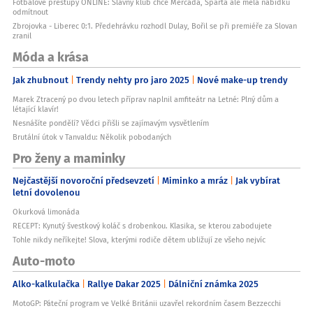
Fotbalové přestupy ONLINE: Slavný klub chce Mercada, Sparta ale měla nabídku
odmítnout
Zbrojovka - Liberec 0:1. Předehrávku rozhodl Dulay, Bořil se při premiéře za Slovan
zranil
Móda a krása
Jak zhubnout
Trendy nehty pro jaro 2025
Nové make-up trendy
Marek Ztracený po dvou letech příprav naplnil amfiteátr na Letné: Plný dům a
létající klavír!
Nesnášíte pondělí? Vědci přišli se zajímavým vysvětlením
Brutální útok v Tanvaldu: Několik pobodaných
Pro ženy a maminky
Nejčastější novoroční předsevzetí
Miminko a mráz
Jak vybírat
letní dovolenou
Okurková limonáda
RECEPT: Kynutý švestkový koláč s drobenkou. Klasika, se kterou zabodujete
Tohle nikdy neříkejte! Slova, kterými rodiče dětem ubližují ze všeho nejvíc
Auto-moto
Alko-kalkulačka
Rallye Dakar 2025
Dálniční známka 2025
MotoGP: Páteční program ve Velké Británii uzavřel rekordním časem Bezzecchi