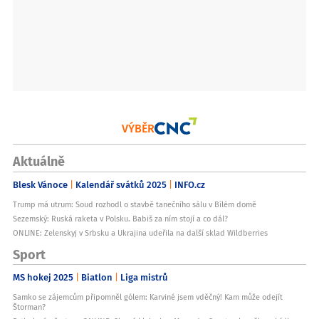
VÝBĚR
Aktuálně
Blesk Vánoce
Kalendář svátků 2025
INFO.cz
Trump má utrum: Soud rozhodl o stavbě tanečního sálu v Bílém domě
Sezemský: Ruská raketa v Polsku. Babiš za ním stojí a co dál?
ONLINE: Zelenskyj v Srbsku a Ukrajina udeřila na další sklad Wildberries
Sport
MS hokej 2025
Biatlon
Liga mistrů
Samko se zájemcům připomněl gólem: Karviné jsem vděčný! Kam může odejít
Štorman?