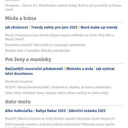
Zbrojovka - Liberec 0:1. Předehrávku rozhodl Dulay, Bořil se při premiéře za Slovan
zranil
Móda a krása
Jak zhubnout
Trendy nehty pro jaro 2025
Nové make-up trendy
Marek Ztracený po dvou letech příprav naplnil amfiteátr na Letné: Plný dům a
létající klavír!
Nesnášíte pondělí? Vědci přišli se zajímavým vysvětlením
Brutální útok v Tanvaldu: Několik pobodaných
Pro ženy a maminky
Nejčastější novoroční předsevzetí
Miminko a mráz
Jak vybírat
letní dovolenou
Okurková limonáda
RECEPT: Kynutý švestkový koláč s drobenkou. Klasika, se kterou zabodujete
Tohle nikdy neříkejte! Slova, kterými rodiče dětem ubližují ze všeho nejvíc
Auto-moto
Alko-kalkulačka
Rallye Dakar 2025
Dálniční známka 2025
MotoGP: Páteční program ve Velké Británii uzavřel rekordním časem Bezzecchi
Další klasická corvette s dobrými jízdními vlastnostmi? Mitsuoka znovu využije