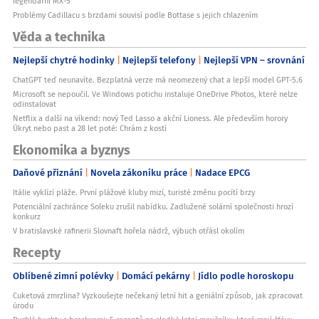
legendární MX-5
Problémy Cadillacu s brzdami souvisí podle Bottase s jejich chlazením
Věda a technika
Nejlepší chytré hodinky
Nejlepší telefony
Nejlepší VPN – srovnání
ChatGPT teď neunavíte. Bezplatná verze má neomezený chat a lepší model GPT-5.6
Microsoft se nepoučil. Ve Windows potichu instaluje OneDrive Photos, které nelze
odinstalovat
Netflix a další na víkend: nový Ted Lasso a akční Lioness. Ale především horory
Úkryt nebo past a 28 let poté: Chrám z kostí
Ekonomika a byznys
Daňové přiznání
Novela zákoníku práce
Nadace EPCG
Itálie vyklízí pláže. První plážové kluby mizí, turisté změnu pocítí brzy
Potenciální zachránce Soleku zrušil nabídku. Zadlužené solární společnosti hrozí
konkurz
V bratislavské rafinerii Slovnaft hořela nádrž, výbuch otřásl okolím
Recepty
Oblíbené zimní polévky
Domácí pekárny
Jídlo podle horoskopu
Cuketová zmrzlina? Vyzkoušejte nečekaný letní hit a geniální způsob, jak zpracovat
úrodu