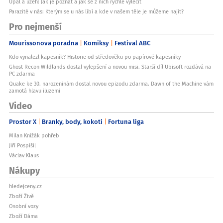
Úpal a úžeh: Jak je poznat a jak se z nich rychle vyléčit
Parazité v nás: Kterým se u nás líbí a kde v našem těle je můžeme najít?
Pro nejmenší
Mourissonova poradna
Komiksy
Festival ABC
Kdo vynalezl kapesník? Historie od středověku po papírové kapesníky
Ghost Recon Wildlands dostal vylepšení a novou misi. Starší díl Ubisoft rozdává na
PC zdarma
Quake ke 30. narozeninám dostal novou epizodu zdarma. Dawn of the Machine vám
zamotá hlavu iluzemi
Video
Prostor X
Branky, body, kokoti
Fortuna liga
Milan Knížák pohřeb
Jiří Pospíšil
Václav Klaus
Nákupy
hledejceny.cz
Zboží Živě
Osobní vozy
Zboží Dáma