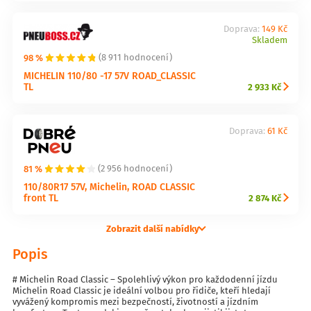
Doprava:
149 Kč
Skladem
98 %
(8 911 hodnocení)
MICHELIN 110/80 -17 57V ROAD_CLASSIC
TL
2 933 Kč
Doprava:
61 Kč
81 %
(2 956 hodnocení)
110/80R17 57V, Michelin, ROAD CLASSIC
front TL
2 874 Kč
Zobrazit další nabídky
Popis
# Michelin Road Classic – Spolehlivý výkon pro každodenní jízdu
Michelin Road Classic je ideální volbou pro řidiče, kteří hledají
vyvážený kompromis mezi bezpečností, životností a jízdním