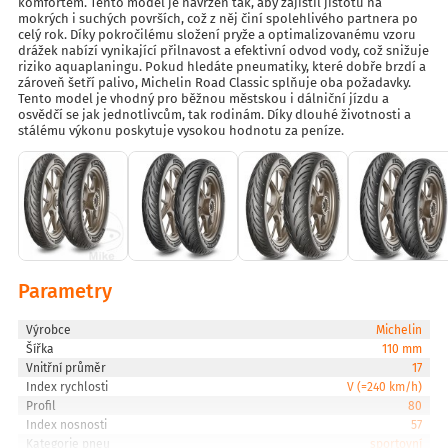
komfortem. Tento model je navržen tak, aby zajistil jistotu na
mokrých i suchých površích, což z něj činí spolehlivého partnera po
celý rok. Díky pokročilému složení pryže a optimalizovanému vzoru
drážek nabízí vynikající přilnavost a efektivní odvod vody, což snižuje
riziko aquaplaningu. Pokud hledáte pneumatiky, které dobře brzdí a
zároveň šetří palivo, Michelin Road Classic splňuje oba požadavky.
Tento model je vhodný pro běžnou městskou i dálniční jízdu a
osvědčí se jak jednotlivcům, tak rodinám. Díky dlouhé životnosti a
stálému výkonu poskytuje vysokou hodnotu za peníze.
Parametry
Výrobce
Michelin
Šířka
110 mm
Vnitřní průměr
17
Index rychlosti
V (=240 km/h)
Profil
80
Index nosnosti
57
Kategorie pneu
sportovní