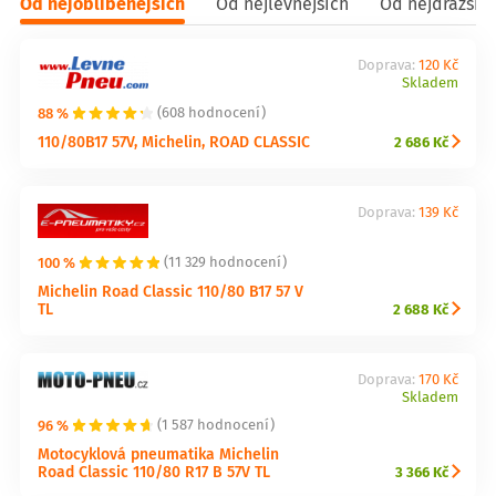
Od nejoblíbenějších
Od nejlevnějších
Od nejdražšíc
Doprava:
120 Kč
Skladem
88 %
(608 hodnocení)
110/80B17 57V, Michelin, ROAD CLASSIC
2 686 Kč
Doprava:
139 Kč
100 %
(11 329 hodnocení)
Michelin Road Classic 110/80 B17 57 V
TL
2 688 Kč
Doprava:
170 Kč
Skladem
96 %
(1 587 hodnocení)
Motocyklová pneumatika Michelin
Road Classic 110/80 R17 B 57V TL
3 366 Kč