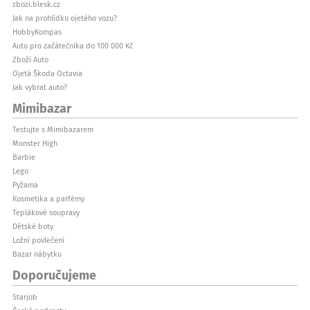
zbozi.blesk.cz
Jak na prohlídku ojetého vozu?
HobbyKompas
Auto pro začátečníka do 100 000 Kč
Zboží Auto
Ojetá Škoda Octavia
Jak vybrat auto?
Mimibazar
Testujte s Mimibazarem
Monster High
Barbie
Lego
Pyžama
Kosmetika a parfémy
Teplákové soupravy
Dětské boty
Ložní povlečení
Bazar nábytku
Doporučujeme
Starjob