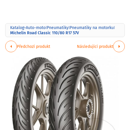
Katalog
Auto-moto
Pneumatiky
Pneumatiky na motorku
>
|
|
|
Michelin Road Classic 110/80 R17 57V
Předchozí produkt
Následující produkt