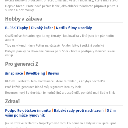
Rychlé buchty s broskvemi: 5 receptů na sladké letní moučníky, které mají šťávu
Oopsie bread: Proteinové pečivo lehké jako obláček zvládnete připravit jen ze 3
surovin a bez mouky
Hobby a zábava
BLESK Tlapky
Divoký kačer
Netflix filmy a seriály
Osvěžení ve Schladmingu: Lamy, ferraty i koulovačka v létě jsou jen pár hodin
autem
Tipy na víkend: Harry Potter na výstavě! Folklor, bitvy i setkání vodníků
Přibývá paniky na dovolené: Vnuka paní Soni v hotelu poštípaly štěnice! Lékaři
varují
Pro generaci Z
#inspirace
#wellbeing
#news
RECEPT: Perfektní letní kombinace, které tě zchladí, i kdybys nechtěl*a
Proč každá generace hledá svůj signature beauty look
Recenze: nový Spider-Man je hodně jiný a dospělejší, pomáhá mu i Sadie Sink
Zdraví
Podpořte dětskou imunitu
Babské rady proti nachlazení
S čím
vším pomůže rýmovník
Jak se zdravě zchladit v tropických vedrech: Co pomáhá a kdy už riskujete úpal