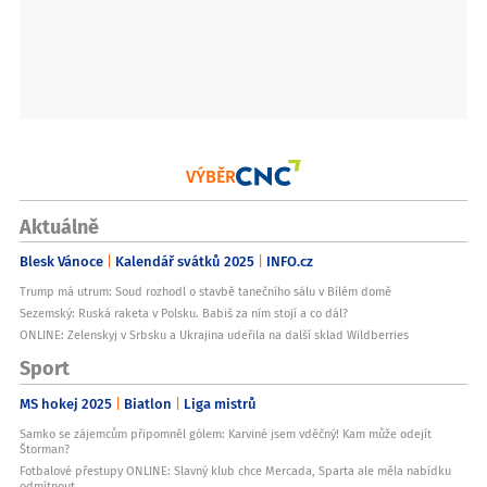
VÝBĚR
Aktuálně
Blesk Vánoce
Kalendář svátků 2025
INFO.cz
Trump má utrum: Soud rozhodl o stavbě tanečního sálu v Bílém domě
Sezemský: Ruská raketa v Polsku. Babiš za ním stojí a co dál?
ONLINE: Zelenskyj v Srbsku a Ukrajina udeřila na další sklad Wildberries
Sport
MS hokej 2025
Biatlon
Liga mistrů
Samko se zájemcům připomněl gólem: Karviné jsem vděčný! Kam může odejít
Štorman?
Fotbalové přestupy ONLINE: Slavný klub chce Mercada, Sparta ale měla nabídku
odmítnout