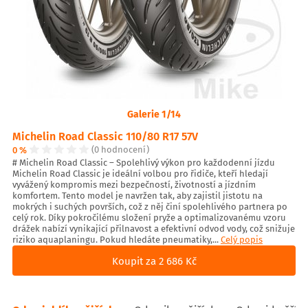
Galerie 1/14
Michelin Road Classic 110/80 R17 57V
0 %
(0 hodnocení)
# Michelin Road Classic – Spolehlivý výkon pro každodenní jízdu
Michelin Road Classic je ideální volbou pro řidiče, kteří hledají
vyvážený kompromis mezi bezpečností, životností a jízdním
komfortem. Tento model je navržen tak, aby zajistil jistotu na
mokrých i suchých površích, což z něj činí spolehlivého partnera po
celý rok. Díky pokročilému složení pryže a optimalizovanému vzoru
drážek nabízí vynikající přilnavost a efektivní odvod vody, což snižuje
riziko aquaplaningu. Pokud hledáte pneumatiky,...
Celý popis
Koupit za 2 686 Kč