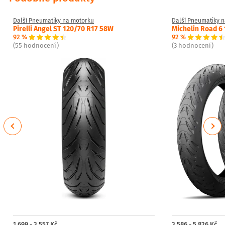
Další Pneumatiky na motorku
Další Pneumatiky 
Pirelli Angel ST 120/70 R17 58W
Michelin Road 6
92 %
92 %
(55 hodnocení)
(3 hodnocení)
Previous
Next
1 699 - 3 557 Kč
3 586 - 5 826 Kč