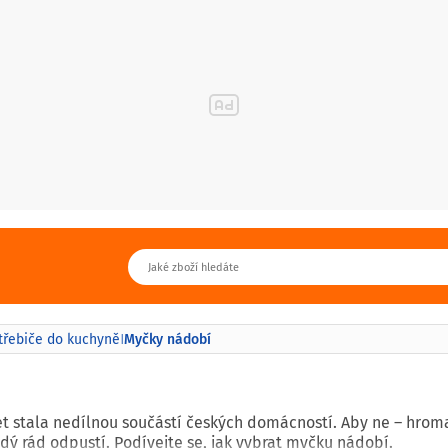
Myčky nádobí
třebiče do kuchyně
|
t stala nedílnou součástí českých domácností. Aby ne – hro
ždý rád odpustí. Podívejte se, jak vybrat myčku nádobí.