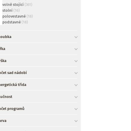
volně stojící
(361)
stolní
(16)
polovestavné
(18)
podstavné
(18)
loubka
řka
ýška
očet sad nádobí
ergetická třída
lučnost
očet programů
arva