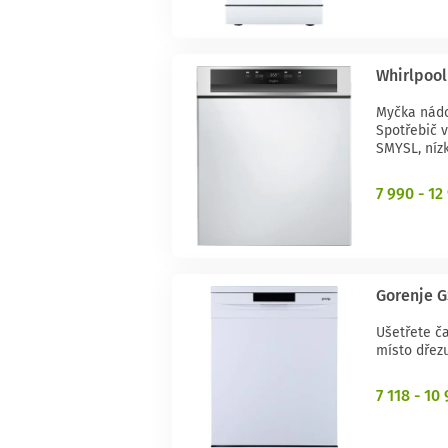
Whirlpool
Myčka nádo
Spotřebič 
SMYSL, níz
7 990 - 12
Gorenje 
Ušetřete č
místo dřezu
7 118 - 10