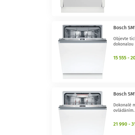
Bosch SM
Objevte ti
dokonalou 
15 555 - 2
Bosch SM
Dokonalé m
ovládáním.
21 990 - 3