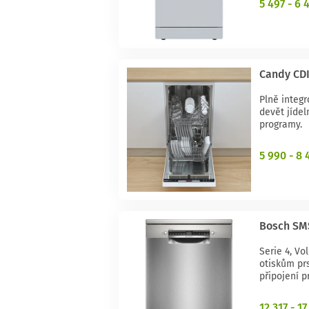
5 497 - 6 
Candy CD
Plně integ
devět jídel
programy.
5 990 - 8 
Bosch SM
Serie 4, Vo
otiskům prs
připojení pr
12 317 - 1