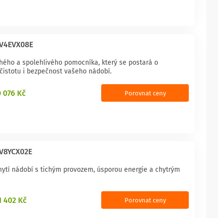
V4EVX08E
chého a spolehlivého pomocníka, který se postará o
čistotu i bezpečnost vašeho nádobí.
0 076 Kč
Porovnat ceny
V8YCX02E
ytí nádobí s tichým provozem, úsporou energie a chytrým
1 402 Kč
Porovnat ceny