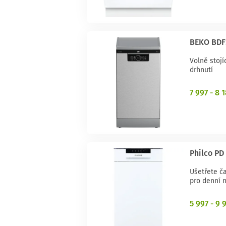
BEKO BDF
Volně stoj
drhnutí
7 997 - 8 
Philco PD
Ušetřete ča
pro denní 
5 997 - 9 