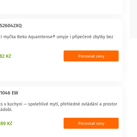
S26042XQ
ící myčka Beko AquaIntense® umyje i připečené zbytky bez
182 Kč
Porovnat ceny
 1046 EW
s v kuchyni — spolehlivé mytí, přehledné ovládání a prostor
nádobí.
989 Kč
Porovnat ceny