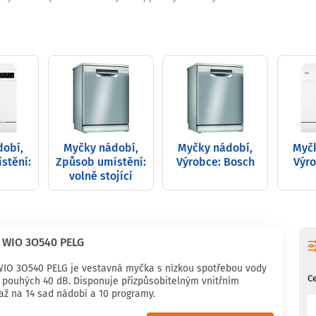
dobí,
Myčky nádobí,
Myčky nádobí,
Myčk
stění:
Způsob umístění:
Výrobce: Bosch
Výro
í
volně stojící
 WIO 3O540 PELG
WIO 3O540 PELG je vestavná myčka s nízkou spotřebou vody
C
í pouhých 40 dB. Disponuje přizpůsobitelným vnitřním
až na 14 sad nádobí a 10 programy.