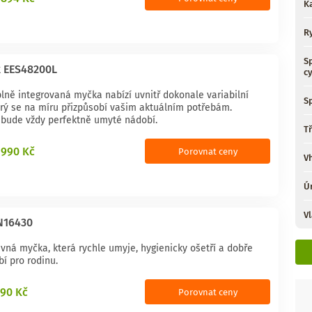
K
R
S
x EES48200L
c
plně integrovaná myčka nabízí uvnitř dokonale variabilní
S
erý se na míru přizpůsobí vašim aktuálním potřebám.
bude vždy perfektně umyté nádobí.
T
 990 Kč
Porovnat ceny
V
Ú
Vl
N16430
vná myčka, která rychle umyje, hygienicky ošetří a dobře
í pro rodinu.
990 Kč
Porovnat ceny