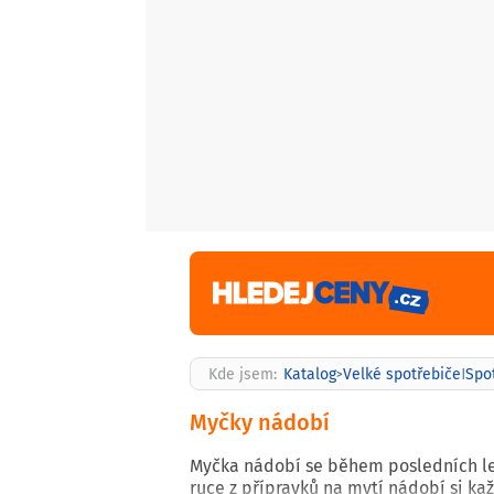
Kde jsem:
Katalog
Velké spotřebiče
Spo
>
|
Myčky nádobí
Myčka nádobí se během posledních le
ruce z přípravků na mytí nádobí si ka