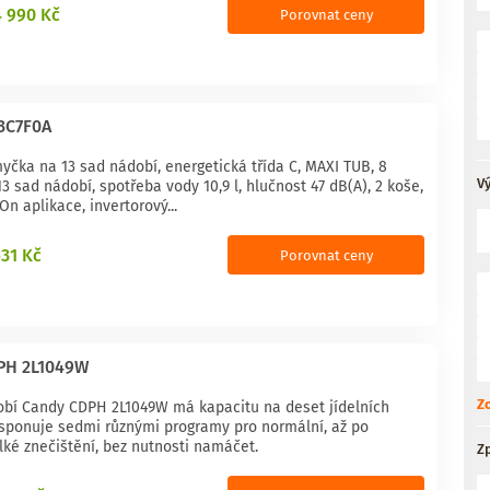
4 990 Kč
Porovnat ceny
3C7F0A
yčka na 13 sad nádobí, energetická třída C, MAXI TUB, 8
V
3 sad nádobí, spotřeba vody 10,9 l, hlučnost 47 dB(A), 2 koše,
On aplikace, invertorový...
631 Kč
Porovnat ceny
PH 2L1049W
Zo
bí Candy CDPH 2L1049W má kapacitu na deset jídelních
isponuje sedmi různými programy pro normální, až po
lké znečištění, bez nutnosti namáčet.
Z