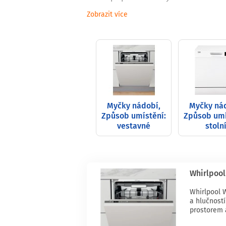
Zobrazit více
Myčky nádobí,
Myčky ná
Způsob umístění:
Způsob umí
vestavné
stoln
Whirlpool
Whirlpool 
a hlučnost
prostorem 