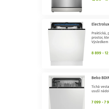
Electrolu
Praktická, 
prostor, kt
Výsledkem 
8 899 - 12
Beko BDI
Tichá vesta
usuší nádob
7 099 - 7 