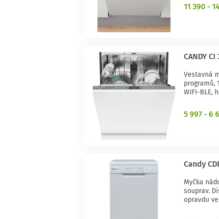
11 390 - 1
CANDY CI 
Vestavná m
programů, 1
WIFI-BLE, h
5 997 - 6 
Candy CD
Myčka nádo
souprav. D
opravdu ve