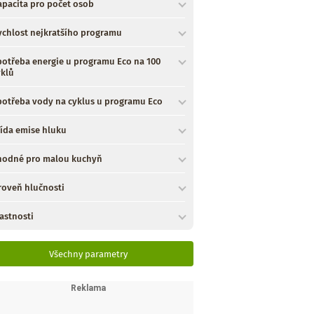
apacita pro počet osob
ychlost nejkratšího programu
potřeba energie u programu Eco na 100
yklů
potřeba vody na cyklus u programu Eco
řída emise hluku
hodné pro malou kuchyň
roveň hlučnosti
astnosti
Všechny parametry