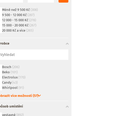
Méně než 9 500 Kč
(308)
9 500 - 12 000 Kč
(287)
12 000 - 15 000 Kč
(278)
15 000 - 20 000 Kč
(267)
20 000 Kč a více
(265)
ýrobce
Bosch
(206)
Beko
(101)
Electrolux
(170)
Candy
(43)
Whirlpool
(91)
brazit více možností (57)
působ umístění
vestavné
(892)