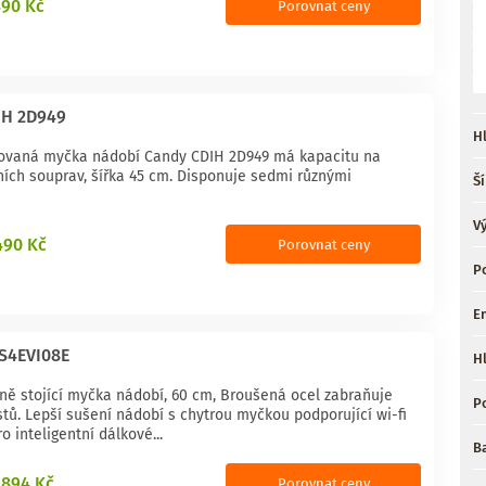
490 Kč
Porovnat ceny
IH 2D949
H
rovaná myčka nádobí Candy CDIH 2D949 má kapacitu na
ních souprav, šířka 45 cm. Disponuje sedmi různými
Ší
V
490 Kč
Porovnat ceny
P
En
S4EVI08E
H
lně stojící myčka nádobí, 60 cm, Broušená ocel zabraňuje
P
tů. Lepší sušení nádobí s chytrou myčkou podporující wi-fi
o inteligentní dálkové...
B
7 894 Kč
Porovnat ceny