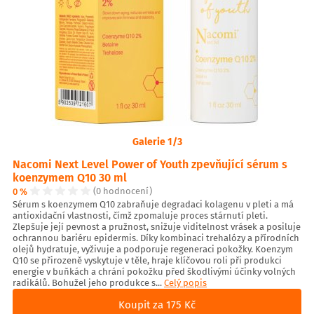
Galerie 1/3
Nacomi Next Level Power of Youth zpevňující sérum s
koenzymem Q10 30 ml
0 %
(0 hodnocení)
Sérum s koenzymem Q10 zabraňuje degradaci kolagenu v pleti a má
antioxidační vlastnosti, čímž zpomaluje proces stárnutí pleti.
Zlepšuje její pevnost a pružnost, snižuje viditelnost vrásek a posiluje
ochrannou bariéru epidermis. Díky kombinaci trehalózy a přírodních
olejů hydratuje, vyživuje a podporuje regeneraci pokožky. Koenzym
Q10 se přirozeně vyskytuje v těle, hraje klíčovou roli při produkci
energie v buňkách a chrání pokožku před škodlivými účinky volných
radikálů. Bohužel jeho produkce s...
Celý popis
Koupit za 175 Kč