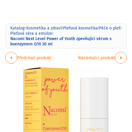
Katalog
Kosmetika a zdraví
Pleťová kosmetika
Péče o pleť
>
|
|
|
Pleťová séra a emulze
|
Nacomi Next Level Power of Youth zpevňující sérum s
koenzymem Q10 30 ml
Předchozí produkt
Následující produkt