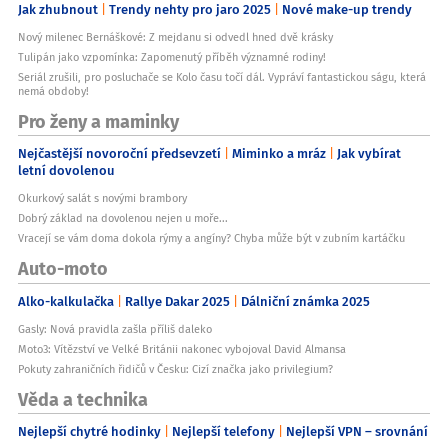
Jak zhubnout
Trendy nehty pro jaro 2025
Nové make-up trendy
Nový milenec Bernáškové: Z mejdanu si odvedl hned dvě krásky
Tulipán jako vzpomínka: Zapomenutý příběh významné rodiny!
Seriál zrušili, pro posluchače se Kolo času točí dál. Vypráví fantastickou ságu, která
nemá obdoby!
Pro ženy a maminky
Nejčastější novoroční předsevzetí
Miminko a mráz
Jak vybírat
letní dovolenou
Okurkový salát s novými brambory
Dobrý základ na dovolenou nejen u moře...
Vracejí se vám doma dokola rýmy a angíny? Chyba může být v zubním kartáčku
Auto-moto
Alko-kalkulačka
Rallye Dakar 2025
Dálniční známka 2025
Gasly: Nová pravidla zašla příliš daleko
Moto3: Vítězství ve Velké Británii nakonec vybojoval David Almansa
Pokuty zahraničních řidičů v Česku: Cizí značka jako privilegium?
Věda a technika
Nejlepší chytré hodinky
Nejlepší telefony
Nejlepší VPN – srovnání