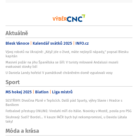
VÝBĚR
Aktuálně
Blesk Vánoce
Kalendář svátků 2025
INFO.cz
Vývoj robotů na Ukrajině: „Když jde o život, máte nejlepší nápady,“ popsal Blesku
kapitán
Masivní požár na jihu Španělska se šíří: V turisty milované Andalusii museli
evakuovat stovky lidí
U Daniela Landy hořelo! V památkově chráněném domě vypalovali vosy
Sport
MS hokej 2025
Biatlon
Liga mistrů
SESTŘIHY: Divočina Plzně v Teplicích. Další pád Sparty, výhry Slavie i Hradce s
Baníkem
Fotbalové přestupy ONLINE: Vindahl míří do Itálie. Novinky v Mostě, posila pro PSG
Skuhravý: Sudí? Bordel... V kauze FAČR bych byl nekompromisní, u Davida Látala
taky!
Móda a krása