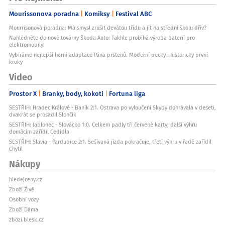
Mourissonova poradna
Komiksy
Festival ABC
Mourrisonova poradna: Má smysl zrušit devátou třídu a jít na střední školu dřív?
Nahlédněte do nové továrny Škoda Auto: Takhle probíhá výroba baterií pro
elektromobily!
Vybíráme nejlepší herní adaptace Pána prstenů. Moderní pecky i historicky první
kroky
Video
Prostor X
Branky, body, kokoti
Fortuna liga
SESTŘIH: Hradec Králové - Baník 2:1. Ostrava po vyloučení Skyby dohrávala v deseti,
dvakrát se prosadil Slončík
SESTŘIH: Jablonec - Slovácko 1:0. Celkem padly tři červené karty, další výhru
domácím zařídil Cedidla
SESTŘIH: Slavia - Pardubice 2:1. Sešívaná jízda pokračuje, třetí výhru v řadě zařídil
Chytil
Nákupy
hledejceny.cz
Zboží Živě
Osobní vozy
Zboží Dáma
zbozi.blesk.cz