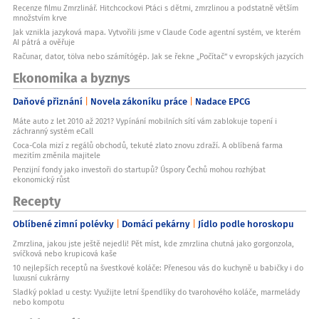
Recenze filmu Zmrzlinář. Hitchcockovi Ptáci s dětmi, zmrzlinou a podstatně větším
množstvím krve
Jak vznikla jazyková mapa. Vytvořili jsme v Claude Code agentní systém, ve kterém
AI pátrá a ověřuje
Računar, dator, tölva nebo számítógép. Jak se řekne „Počítač“ v evropských jazycích
Ekonomika a byznys
Daňové přiznání
Novela zákoníku práce
Nadace EPCG
Máte auto z let 2010 až 2021? Vypínání mobilních sítí vám zablokuje topení i
záchranný systém eCall
Coca-Cola mizí z regálů obchodů, tekuté zlato znovu zdraží. A oblíbená farma
mezitím změnila majitele
Penzijní fondy jako investoři do startupů? Úspory Čechů mohou rozhýbat
ekonomický růst
Recepty
Oblíbené zimní polévky
Domácí pekárny
Jídlo podle horoskopu
Zmrzlina, jakou jste ještě nejedli! Pět míst, kde zmrzlina chutná jako gorgonzola,
svíčková nebo krupicová kaše
10 nejlepších receptů na švestkové koláče: Přenesou vás do kuchyně u babičky i do
luxusní cukrárny
Sladký poklad u cesty: Využijte letní špendlíky do tvarohového koláče, marmelády
nebo kompotu