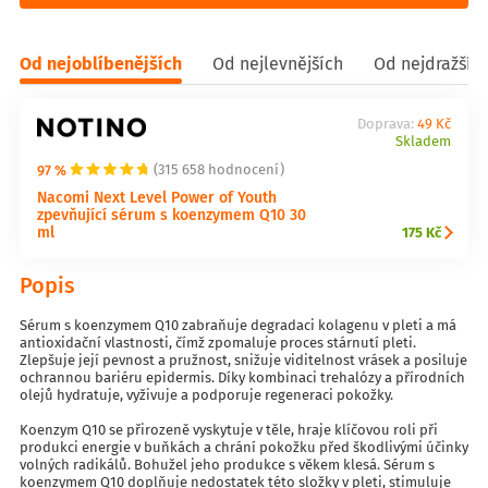
Od nejoblíbenějších
Od nejlevnějších
Od nejdražšíc
Doprava:
49 Kč
Skladem
97 %
(315 658 hodnocení)
Nacomi Next Level Power of Youth
zpevňující sérum s koenzymem Q10 30
ml
175 Kč
Popis
Sérum s koenzymem Q10 zabraňuje degradaci kolagenu v pleti a má
antioxidační vlastnosti, čímž zpomaluje proces stárnutí pleti.
Zlepšuje její pevnost a pružnost, snižuje viditelnost vrásek a posiluje
ochrannou bariéru epidermis. Díky kombinaci trehalózy a přírodních
olejů hydratuje, vyživuje a podporuje regeneraci pokožky.
Koenzym Q10 se přirozeně vyskytuje v těle, hraje klíčovou roli při
produkci energie v buňkách a chrání pokožku před škodlivými účinky
volných radikálů. Bohužel jeho produkce s věkem klesá. Sérum s
koenzymem Q10 doplňuje nedostatek této složky v pleti, stimuluje