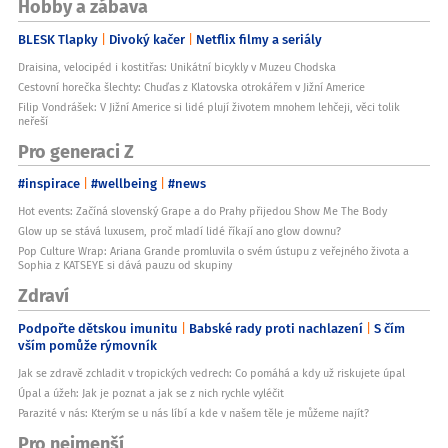
Hobby a zábava
BLESK Tlapky
Divoký kačer
Netflix filmy a seriály
Draisina, velocipéd i kostitřas: Unikátní bicykly v Muzeu Chodska
Cestovní horečka šlechty: Chuďas z Klatovska otrokářem v Jižní Americe
Filip Vondrášek: V Jižní Americe si lidé plují životem mnohem lehčeji, věci tolik
neřeší
Pro generaci Z
#inspirace
#wellbeing
#news
Hot events: Začíná slovenský Grape a do Prahy přijedou Show Me The Body
Glow up se stává luxusem, proč mladí lidé říkají ano glow downu?
Pop Culture Wrap: Ariana Grande promluvila o svém ústupu z veřejného života a
Sophia z KATSEYE si dává pauzu od skupiny
Zdraví
Podpořte dětskou imunitu
Babské rady proti nachlazení
S čím
vším pomůže rýmovník
Jak se zdravě zchladit v tropických vedrech: Co pomáhá a kdy už riskujete úpal
Úpal a úžeh: Jak je poznat a jak se z nich rychle vyléčit
Parazité v nás: Kterým se u nás líbí a kde v našem těle je můžeme najít?
Pro nejmenší