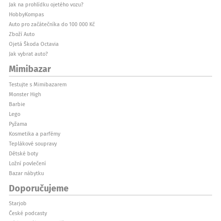
Jak na prohlídku ojetého vozu?
HobbyKompas
Auto pro začátečníka do 100 000 Kč
Zboží Auto
Ojetá Škoda Octavia
Jak vybrat auto?
Mimibazar
Testujte s Mimibazarem
Monster High
Barbie
Lego
Pyžama
Kosmetika a parfémy
Teplákové soupravy
Dětské boty
Ložní povlečení
Bazar nábytku
Doporučujeme
Starjob
České podcasty