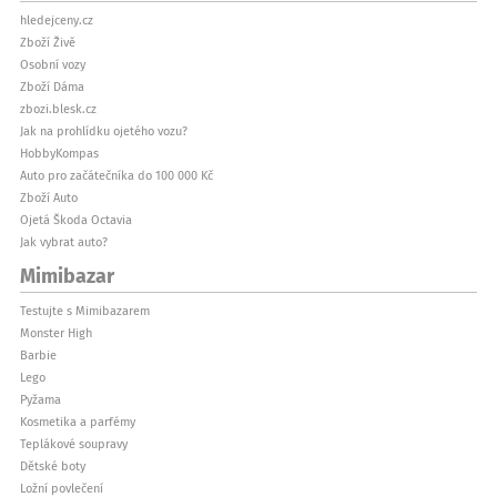
hledejceny.cz
Zboží Živě
Osobní vozy
Zboží Dáma
zbozi.blesk.cz
Jak na prohlídku ojetého vozu?
HobbyKompas
Auto pro začátečníka do 100 000 Kč
Zboží Auto
Ojetá Škoda Octavia
Jak vybrat auto?
Mimibazar
Testujte s Mimibazarem
Monster High
Barbie
Lego
Pyžama
Kosmetika a parfémy
Teplákové soupravy
Dětské boty
Ložní povlečení