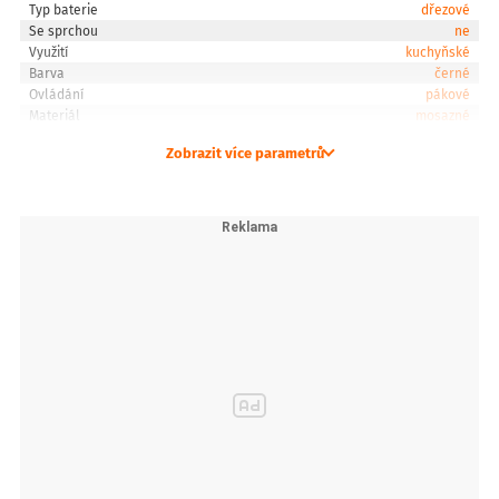
Typ baterie
dřezové
Se sprchou
ne
Využití
kuchyňské
Barva
černé
Ovládání
pákové
Materiál
mosazné
Zobrazit více parametrů