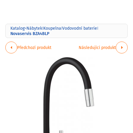
Katalog
Nábytek
Koupelna
Vodovodní baterie
>
|
|
|
Novaservis BZA4BLP
Předchozí produkt
Následující produkt