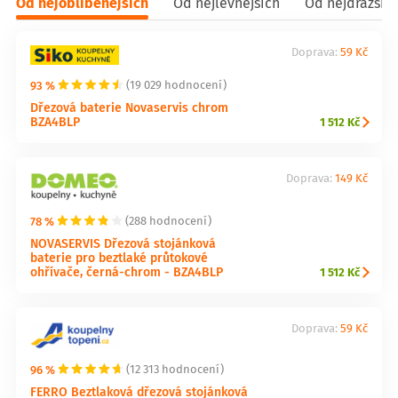
Od nejoblíbenějších
Od nejlevnějších
Od nejdražšíc
Doprava:
59 Kč
93 %
(19 029 hodnocení)
Dřezová baterie Novaservis chrom
BZA4BLP
1 512 Kč
Doprava:
149 Kč
78 %
(288 hodnocení)
NOVASERVIS Dřezová stojánková
baterie pro beztlaké průtokové
ohřívače, černá-chrom - BZA4BLP
1 512 Kč
Doprava:
59 Kč
96 %
(12 313 hodnocení)
FERRO Beztlaková dřezová stojánková