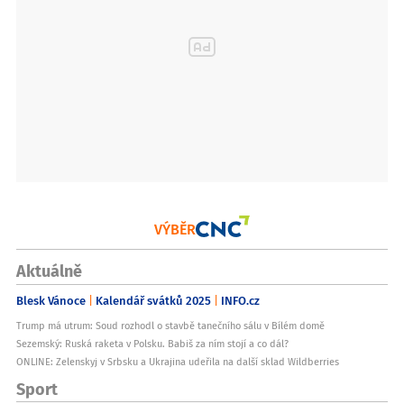
VÝBĚR
Aktuálně
Blesk Vánoce
Kalendář svátků 2025
INFO.cz
Trump má utrum: Soud rozhodl o stavbě tanečního sálu v Bílém domě
Sezemský: Ruská raketa v Polsku. Babiš za ním stojí a co dál?
ONLINE: Zelenskyj v Srbsku a Ukrajina udeřila na další sklad Wildberries
Sport