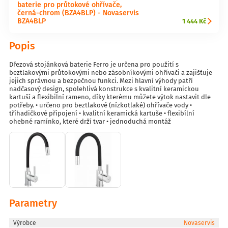
baterie pro průtokové ohřívače,
černá-chrom (BZA4BLP) - Novaservis
BZA4BLP
1 444 Kč
Popis
Dřezová stojánková baterie Ferro je určena pro použití s
beztlakovými průtokovými nebo zásobníkovými ohřívači a zajišťuje
jejich správnou a bezpečnou funkci. Mezi hlavní výhody patří
nadčasový design, spolehlivá konstrukce s kvalitní keramickou
kartuší a flexibilní rameno, díky kterému můžete výtok nastavit dle
potřeby. • určeno pro beztlakové (nízkotlaké) ohřívače vody •
tříhadičkové připojení • kvalitní keramická kartuše • flexibílní
ohebné ramínko, které drží tvar • jednoduchá montáž
Parametry
Výrobce
Novaservis