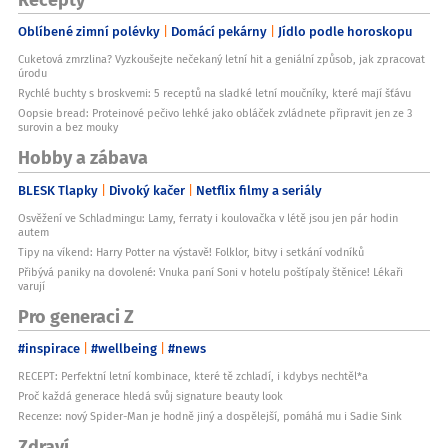
Oblíbené zimní polévky
Domácí pekárny
Jídlo podle horoskopu
Cuketová zmrzlina? Vyzkoušejte nečekaný letní hit a geniální způsob, jak zpracovat
úrodu
Rychlé buchty s broskvemi: 5 receptů na sladké letní moučníky, které mají šťávu
Oopsie bread: Proteinové pečivo lehké jako obláček zvládnete připravit jen ze 3
surovin a bez mouky
Hobby a zábava
BLESK Tlapky
Divoký kačer
Netflix filmy a seriály
Osvěžení ve Schladmingu: Lamy, ferraty i koulovačka v létě jsou jen pár hodin
autem
Tipy na víkend: Harry Potter na výstavě! Folklor, bitvy i setkání vodníků
Přibývá paniky na dovolené: Vnuka paní Soni v hotelu poštípaly štěnice! Lékaři
varují
Pro generaci Z
#inspirace
#wellbeing
#news
RECEPT: Perfektní letní kombinace, které tě zchladí, i kdybys nechtěl*a
Proč každá generace hledá svůj signature beauty look
Recenze: nový Spider-Man je hodně jiný a dospělejší, pomáhá mu i Sadie Sink
Zdraví