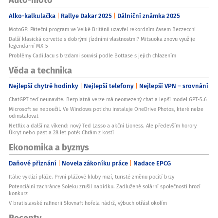
Alko-kalkulačka
Rallye Dakar 2025
Dálniční známka 2025
MotoGP: Páteční program ve Velké Británii uzavřel rekordním časem Bezzecchi
Další klasická corvette s dobrými jízdními vlastnostmi? Mitsuoka znovu využije
legendární MX-5
Problémy Cadillacu s brzdami souvisí podle Bottase s jejich chlazením
Věda a technika
Nejlepší chytré hodinky
Nejlepší telefony
Nejlepší VPN – srovnání
ChatGPT teď neunavíte. Bezplatná verze má neomezený chat a lepší model GPT-5.6
Microsoft se nepoučil. Ve Windows potichu instaluje OneDrive Photos, které nelze
odinstalovat
Netflix a další na víkend: nový Ted Lasso a akční Lioness. Ale především horory
Úkryt nebo past a 28 let poté: Chrám z kostí
Ekonomika a byznys
Daňové přiznání
Novela zákoníku práce
Nadace EPCG
Itálie vyklízí pláže. První plážové kluby mizí, turisté změnu pocítí brzy
Potenciální zachránce Soleku zrušil nabídku. Zadlužené solární společnosti hrozí
konkurz
V bratislavské rafinerii Slovnaft hořela nádrž, výbuch otřásl okolím
Recepty