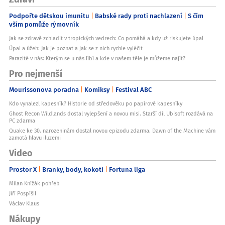
Podpořte dětskou imunitu
Babské rady proti nachlazení
S čím
vším pomůže rýmovník
Jak se zdravě zchladit v tropických vedrech: Co pomáhá a kdy už riskujete úpal
Úpal a úžeh: Jak je poznat a jak se z nich rychle vyléčit
Parazité v nás: Kterým se u nás líbí a kde v našem těle je můžeme najít?
Pro nejmenší
Mourissonova poradna
Komiksy
Festival ABC
Kdo vynalezl kapesník? Historie od středověku po papírové kapesníky
Ghost Recon Wildlands dostal vylepšení a novou misi. Starší díl Ubisoft rozdává na
PC zdarma
Quake ke 30. narozeninám dostal novou epizodu zdarma. Dawn of the Machine vám
zamotá hlavu iluzemi
Video
Prostor X
Branky, body, kokoti
Fortuna liga
Milan Knížák pohřeb
Jiří Pospíšil
Václav Klaus
Nákupy