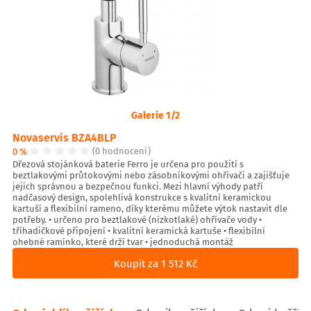
Galerie 1/2
Novaservis BZA4BLP
0 %
(0 hodnocení)
Dřezová stojánková baterie Ferro je určena pro použití s
beztlakovými průtokovými nebo zásobníkovými ohřívači a zajišťuje
jejich správnou a bezpečnou funkci. Mezi hlavní výhody patří
nadčasový design, spolehlivá konstrukce s kvalitní keramickou
kartuší a flexibilní rameno, díky kterému můžete výtok nastavit dle
potřeby. • určeno pro beztlakové (nízkotlaké) ohřívače vody •
tříhadičkové připojení • kvalitní keramická kartuše • flexibílní
ohebné ramínko, které drží tvar • jednoduchá montáž
Koupit za 1 512 Kč