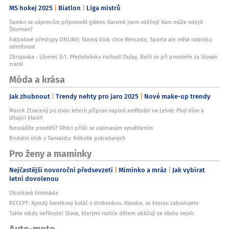
MS hokej 2025
Biatlon
Liga mistrů
Samko se zájemcům připomněl gólem: Karviné jsem vděčný! Kam může odejít
Štorman?
Fotbalové přestupy ONLINE: Slavný klub chce Mercada, Sparta ale měla nabídku
odmítnout
Zbrojovka - Liberec 0:1. Předehrávku rozhodl Dulay, Bořil se při premiéře za Slovan
zranil
Móda a krása
Jak zhubnout
Trendy nehty pro jaro 2025
Nové make-up trendy
Marek Ztracený po dvou letech příprav naplnil amfiteátr na Letné: Plný dům a
létající klavír!
Nesnášíte pondělí? Vědci přišli se zajímavým vysvětlením
Brutální útok v Tanvaldu: Několik pobodaných
Pro ženy a maminky
Nejčastější novoroční předsevzetí
Miminko a mráz
Jak vybírat
letní dovolenou
Okurková limonáda
RECEPT: Kynutý švestkový koláč s drobenkou. Klasika, se kterou zabodujete
Tohle nikdy neříkejte! Slova, kterými rodiče dětem ubližují ze všeho nejvíc
Auto-moto