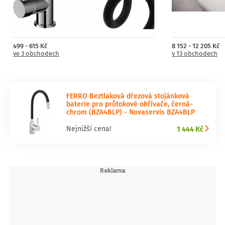
499 - 615 Kč
8 152 - 12 205 Kč
ve 3 obchodech
v 13 obchodech
FERRO Beztlaková dřezová stojánková
baterie pro průtokové ohřívače, černá-
chrom (BZA4BLP) - Novaservis BZA4BLP
1 444 Kč
Nejnižší cena!