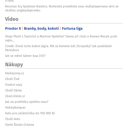
v říjnu
Recenze hry Splatoon Raiders. Nintendo proměnilo svou multiplayerovou sérii ve
skvělou singleplayerovku
Video
Prostor X
Branky, body, kokoti
Fortuna liga
Hraje Plzeň v Teplicích o Martina Hyského? Slavia při chuti a Roman Macek proti
svým…
Zimák: Divné ticho kolem Jágra. Má se Kometa bát Zbrojovky? Jak poskládat
Pardubice
Jak se měnil Sámer Issa (41)?
Nákupy
hledejceny.cz
Zboží Živě
Osobní vozy
Zboží Dáma
zbozi.blesk.cz
Jak na prohlídku ojetého vozu?
HobbyKompas
Auto pro začátečníka do 100 000 Kč
Zboží Auto
Ojetá Škoda Octavia