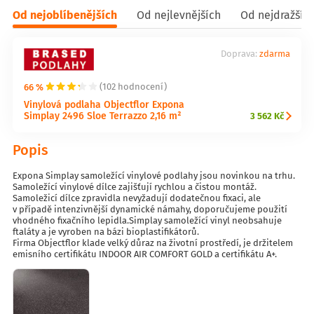
Od nejoblíbenějších
Od nejlevnějších
Od nejdražšíc
Doprava:
zdarma
66 %
(102 hodnocení)
Vinylová podlaha Objectflor Expona
Simplay 2496 Sloe Terrazzo 2,16 m²
3 562 Kč
Popis
Expona Simplay samoležící vinylové podlahy jsou novinkou na trhu.
Samoležící vinylové dílce zajišťují rychlou a čistou montáž.
Samoležicí dílce zpravidla nevyžadují dodatečnou fixaci, ale
v případě intenzivnější dynamické námahy, doporučujeme použití
vhodného fixačního lepidla.Simplay samoležící vinyl neobsahuje
ftaláty a je vyroben na bázi bioplastifikátorů.
Firma Objectflor klade velký důraz na životní prostředí, je držitelem
emisního certifikátu INDOOR AIR COMFORT GOLD a certifikátu A+.