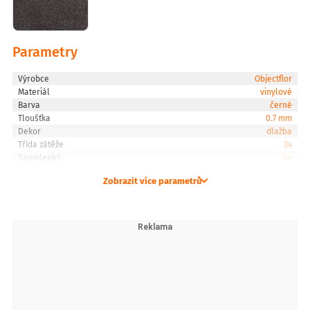
Parametry
Výrobce
Objectflor
Materiál
vinylové
Barva
černé
Tloušťka
0.7 mm
Dekor
dlažba
Třída zátěže
34
Samolepicí
ne
Zobrazit více parametrů