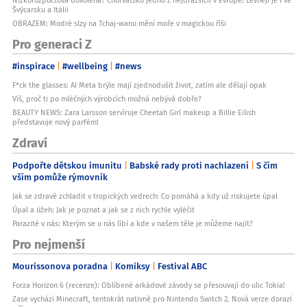
Švýcarsku a Itálii
OBRAZEM: Modré slzy na Tchaj-wanu mění moře v magickou říši
Pro generaci Z
#inspirace
#wellbeing
#news
F*ck the glasses: AI Meta brýle mají zjednodušit život, zatím ale dělají opak
Víš, proč ti po mléčných výrobcích možná nebývá dobře?
BEAUTY NEWS: Zara Larsson servíruje Cheetah Girl makeup a Billie Eilish
představuje nový parfém!
Zdraví
Podpořte dětskou imunitu
Babské rady proti nachlazení
S čím
vším pomůže rýmovník
Jak se zdravě zchladit v tropických vedrech: Co pomáhá a kdy už riskujete úpal
Úpal a úžeh: Jak je poznat a jak se z nich rychle vyléčit
Parazité v nás: Kterým se u nás líbí a kde v našem těle je můžeme najít?
Pro nejmenší
Mourissonova poradna
Komiksy
Festival ABC
Forza Horizon 6 (recenze): Oblíbené arkádové závody se přesouvají do ulic Tokia!
Zase vychází Minecraft, tentokrát nativně pro Nintendo Switch 2. Nová verze dorazí