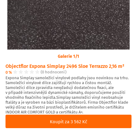
Galerie 1/1
Objectflor Expona Simplay 2496 Sloe Terrazzo 2,16 m²
0 %
(0 hodnocení)
Expona Simplay samoležící vinylové podlahy jsou novinkou na trhu.
Samoležící vinylové dílce zajišťují rychlou a čistou montáž.
Samoležicí dílce zpravidla nevyžadují dodatečnou fixaci, ale
v případě intenzivnější dynamické námahy, doporučujeme použití
vhodného fixačního lepidla.Simplay samoležící vinyl neobsahuje
ftaláty a je vyroben na bázi bioplastifikátorů. Firma Objectflor klade
velký důraz na životní prostředí, je držitelem emisního certifikátu
INDOOR AIR COMFORT GOLD a certifikátu A+.
Koupit za 3 562 Kč