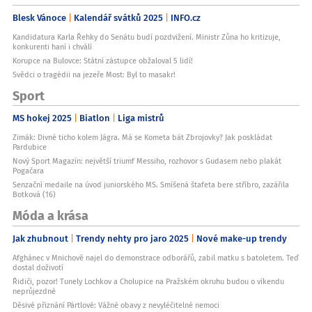
Blesk Vánoce
Kalendář svátků 2025
INFO.cz
Kandidatura Karla Řehky do Senátu budí pozdvižení. Ministr Zůna ho kritizuje,
konkurenti haní i chválí
Korupce na Bulovce: Státní zástupce obžaloval 5 lidí!
Svědci o tragédii na jezeře Most: Byl to masakr!
Sport
MS hokej 2025
Biatlon
Liga mistrů
Zimák: Divné ticho kolem Jágra. Má se Kometa bát Zbrojovky? Jak poskládat
Pardubice
Nový Sport Magazín: největší triumf Messiho, rozhovor s Gudasem nebo plakát
Pogačara
Senzační medaile na úvod juniorského MS. Smíšená štafeta bere stříbro, zazářila
Botková (16)
Móda a krása
Jak zhubnout
Trendy nehty pro jaro 2025
Nové make-up trendy
Afghánec v Mnichově najel do demonstrace odborářů, zabil matku s batoletem. Teď
dostal doživotí
Řidiči, pozor! Tunely Lochkov a Cholupice na Pražském okruhu budou o víkendu
neprůjezdné
Děsivé přiznání Pártlové: Vážné obavy z nevyléčitelné nemoci