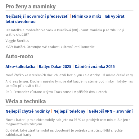
Pro ženy a maminky
Nejčastější novoroční předsevzetí
Miminko a mráz
Jak vybírat
letní dovolenou
Hlasatelka a moderátorka Saskia Burešová (80) - Smrt manžela ji zdrtila! Co jí
vrátilo chuť žít?
Veggie Burritos
KVÍZ: Rafťáci. Otestujte své znalosti kultovní letní komedie
Auto-moto
Alko-kalkulačka
Rallye Dakar 2025
Dálniční známka 2025
Nová čtyřkolka v terénních daciích jezdí bez plynu i elektricky. Už máme české ceny
Andreas Jenzer: Duchem našeho týmu je dát každému stejné podmínky, i kdyby nás
to mělo připravit o titul
Raúl Fernandez zůstane u týmu Trackhouse i v příštích dvou letech
Věda a technika
Nejlepší chytré hodinky
Nejlepší telefony
Nejlepší VPN – srovnání
Novou baterii pro elektromobily nabijete na 97 % za pouhých osm minut. Ale jen s
megawattovým zdrojem
Co dělat, když ztratíte mobil na dovolené? Je potřeba znát číslo IMEI a rychle
zablokovat karty