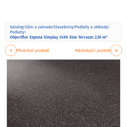
Katalog
Dům a zahrada
Stavebniny
Podlahy a obklady
>
|
|
|
Podlahy
|
Objectflor Expona Simplay 2496 Sloe Terrazzo 2,16 m²
Předchozí produkt
Následující produkt