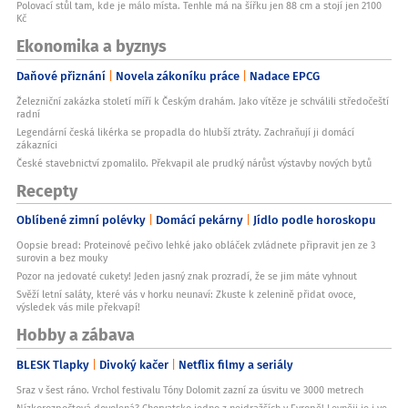
Polovací stůl tam, kde je málo místa. Tenhle má na šířku jen 88 cm a stojí jen 2100
Kč
Ekonomika a byznys
Daňové přiznání
Novela zákoníku práce
Nadace EPCG
Železniční zakázka století míří k Českým drahám. Jako vítěze je schválili středočeští
radní
Legendární česká likérka se propadla do hlubší ztráty. Zachraňují ji domácí
zákazníci
České stavebnictví zpomalilo. Překvapil ale prudký nárůst výstavby nových bytů
Recepty
Oblíbené zimní polévky
Domácí pekárny
Jídlo podle horoskopu
Oopsie bread: Proteinové pečivo lehké jako obláček zvládnete připravit jen ze 3
surovin a bez mouky
Pozor na jedovaté cukety! Jeden jasný znak prozradí, že se jim máte vyhnout
Svěží letní saláty, které vás v horku neunaví: Zkuste k zelenině přidat ovoce,
výsledek vás mile překvapí!
Hobby a zábava
BLESK Tlapky
Divoký kačer
Netflix filmy a seriály
Sraz v šest ráno. Vrchol festivalu Tóny Dolomit zazní za úsvitu ve 3000 metrech
Nízkorozpočtová dovolená? Chorvatsko jedno z nejdražších v Evropě! Levněji je i ve