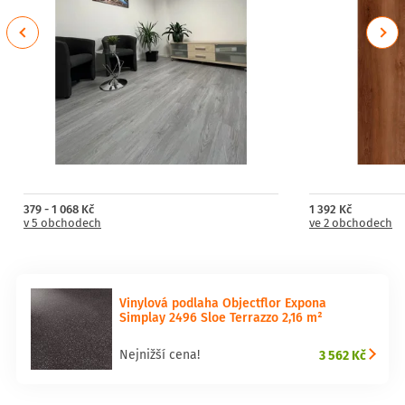
Previous
Next
379 - 1 068 Kč
1 392 Kč
v 5 obchodech
ve 2 obchodech
Vinylová podlaha Objectflor Expona
Simplay 2496 Sloe Terrazzo 2,16 m²
3 562 Kč
Nejnižší cena!