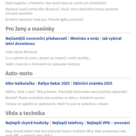
Další tragédie u Pohořelic: Dva mrtví! Auta se srazila při předjíždění
Navracel domů mrtvá těla Ukrajinců i Rusů: Smrt válečného hrdiny oznámila
zdrcená manželka
Brutální napadení Soukupa. Právník Agáty promluvil
Pro ženy a maminky
Nejčastější novoroční předsevzetí
Miminko a mráz
Jak vybírat
letní dovolenou
video Alena Mihulová
Co si zabalit do kufru, abyste na (nejen) u moře zazářily...
Salát s koprem a dresinkem ze zakysané smetany
Auto-moto
Alko-kalkulačka
Rallye Dakar 2025
Dálniční známka 2025
Výhřev, čidla a stačí, říká průzkum. Pokročilá elektronika není prioritou zákazníků
MotoGP: Martin proměnil pole position ve výhru v britském sprintu
Câmara se vyjádřil ke spekulacím, které ho pojí se sedačkou u Haasu
Věda a technika
Nejlepší chytré hodinky
Nejlepší telefony
Nejlepší VPN – srovnání
Bose QuietComfort 2nd Gen přebírají funkce dražších Ultra. Mají prostorový zvuk,
lepší ANC a poslech přes USB-C