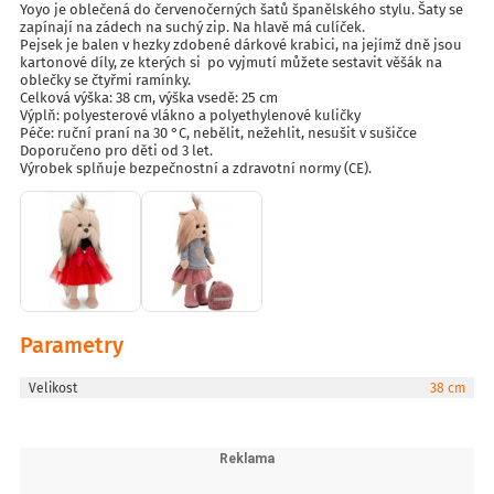
Yoyo je oblečená do červenočerných šatů španělského stylu. Šaty se
zapínají na zádech na suchý zip. Na hlavě má culíček.
Pejsek je balen v hezky zdobené dárkové krabici, na jejímž dně jsou
kartonové díly, ze kterých si po vyjmutí můžete sestavit věšák na
oblečky se čtyřmi ramínky.
Celková výška: 38 cm, výška vsedě: 25 cm
Výplň: polyesterové vlákno a polyethylenové kuličky
Péče: ruční praní na 30 °C, nebělit, nežehlit, nesušit v sušičce
Doporučeno pro děti od 3 let.
Výrobek splňuje bezpečnostní a zdravotní normy (CE).
Parametry
Velikost
38 cm