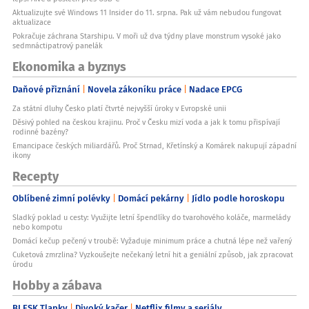
Aktualizujte své Windows 11 Insider do 11. srpna. Pak už vám nebudou fungovat
aktualizace
Pokračuje záchrana Starshipu. V moři už dva týdny plave monstrum vysoké jako
sedmnáctipatrový panelák
Ekonomika a byznys
Daňové přiznání
Novela zákoníku práce
Nadace EPCG
Za státní dluhy Česko platí čtvrté nejvyšší úroky v Evropské unii
Děsivý pohled na českou krajinu. Proč v Česku mizí voda a jak k tomu přispívají
rodinné bazény?
Emancipace českých miliardářů. Proč Strnad, Křetínský a Komárek nakupují západní
ikony
Recepty
Oblíbené zimní polévky
Domácí pekárny
Jídlo podle horoskopu
Sladký poklad u cesty: Využijte letní špendlíky do tvarohového koláče, marmelády
nebo kompotu
Domácí kečup pečený v troubě: Vyžaduje minimum práce a chutná lépe než vařený
Cuketová zmrzlina? Vyzkoušejte nečekaný letní hit a geniální způsob, jak zpracovat
úrodu
Hobby a zábava
BLESK Tlapky
Divoký kačer
Netflix filmy a seriály