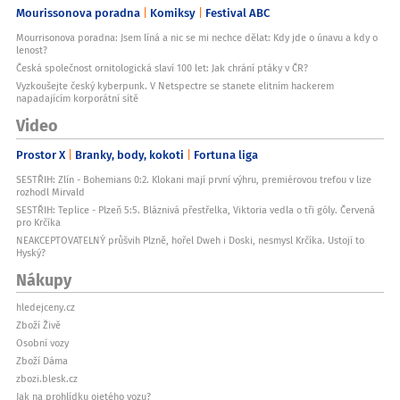
Mourissonova poradna
Komiksy
Festival ABC
Mourrisonova poradna: Jsem líná a nic se mi nechce dělat: Kdy jde o únavu a kdy o
lenost?
Česká společnost ornitologická slaví 100 let: Jak chrání ptáky v ČR?
Vyzkoušejte český kyberpunk. V Netspectre se stanete elitním hackerem
napadajícím korporátní sítě
Video
Prostor X
Branky, body, kokoti
Fortuna liga
SESTŘIH: Zlín - Bohemians 0:2. Klokani mají první výhru, premiérovou trefou v lize
rozhodl Mirvald
SESTŘIH: Teplice - Plzeň 5:5. Bláznivá přestřelka, Viktoria vedla o tři góly. Červená
pro Krčíka
NEAKCEPTOVATELNÝ průšvih Plzně, hořel Dweh i Doski, nesmysl Krčíka. Ustojí to
Hyský?
Nákupy
hledejceny.cz
Zboží Živě
Osobní vozy
Zboží Dáma
zbozi.blesk.cz
Jak na prohlídku ojetého vozu?