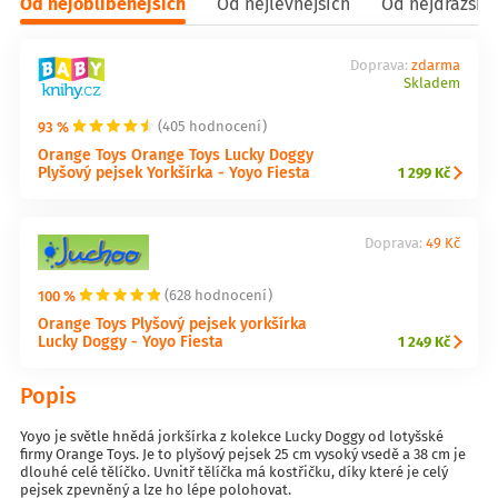
Od nejoblíbenějších
Od nejlevnějších
Od nejdražšíc
Doprava:
zdarma
Skladem
93 %
(405 hodnocení)
Orange Toys Orange Toys Lucky Doggy
Plyšový pejsek Yorkšírka - Yoyo Fiesta
1 299 Kč
Doprava:
49 Kč
100 %
(628 hodnocení)
Orange Toys Plyšový pejsek yorkšírka
Lucky Doggy - Yoyo Fiesta
1 249 Kč
Popis
Yoyo je světle hnědá jorkšírka z kolekce Lucky Doggy od lotyšské
firmy Orange Toys. Je to plyšový pejsek 25 cm vysoký vsedě a 38 cm je
dlouhé celé tělíčko. Uvnitř tělíčka má kostřičku, díky které je celý
pejsek zpevněný a lze ho lépe polohovat.