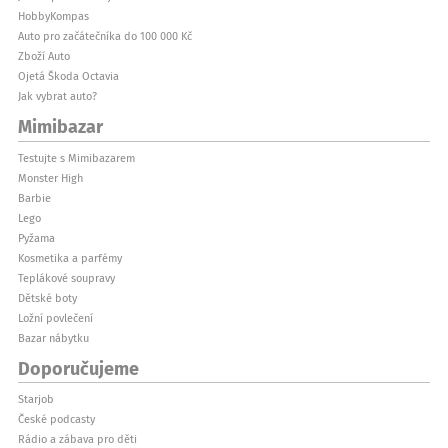
HobbyKompas
Auto pro začátečníka do 100 000 Kč
Zboží Auto
Ojetá Škoda Octavia
Jak vybrat auto?
Mimibazar
Testujte s Mimibazarem
Monster High
Barbie
Lego
Pyžama
Kosmetika a parfémy
Teplákové soupravy
Dětské boty
Ložní povlečení
Bazar nábytku
Doporučujeme
Starjob
České podcasty
Rádio a zábava pro děti