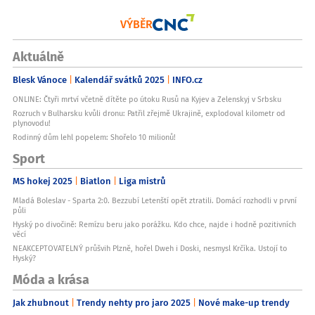
VÝBĚR
Aktuálně
Blesk Vánoce
Kalendář svátků 2025
INFO.cz
ONLINE: Čtyři mrtví včetně dítěte po útoku Rusů na Kyjev a Zelenskyj v Srbsku
Rozruch v Bulharsku kvůli dronu: Patřil zřejmě Ukrajině, explodoval kilometr od
plynovodu!
Rodinný dům lehl popelem: Shořelo 10 milionů!
Sport
MS hokej 2025
Biatlon
Liga mistrů
Mladá Boleslav - Sparta 2:0. Bezzubí Letenští opět ztratili. Domácí rozhodli v první
půli
Hyský po divočině: Remízu beru jako porážku. Kdo chce, najde i hodně pozitivních
věcí
NEAKCEPTOVATELNÝ průšvih Plzně, hořel Dweh i Doski, nesmysl Krčíka. Ustojí to
Hyský?
Móda a krása
Jak zhubnout
Trendy nehty pro jaro 2025
Nové make-up trendy