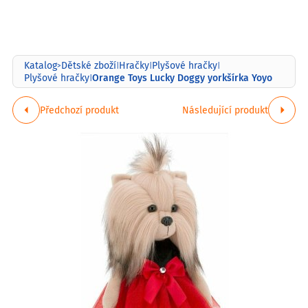
Katalog
Dětské zboží
Hračky
Plyšové hračky
>
|
|
|
Orange Toys Lucky Doggy yorkšírka Yoyo
Plyšové hračky
|
Předchozí produkt
Následující produkt