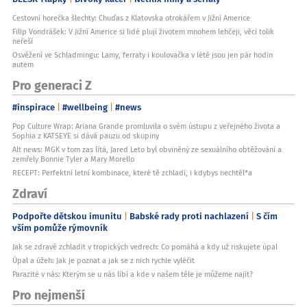
Cestovní horečka šlechty: Chuďas z Klatovska otrokářem v Jižní Americe
Filip Vondrášek: V Jižní Americe si lidé plují životem mnohem lehčeji, věci tolik
neřeší
Osvěžení ve Schladmingu: Lamy, ferraty i koulovačka v létě jsou jen pár hodin
autem
Pro generaci Z
#inspirace
#wellbeing
#news
Pop Culture Wrap: Ariana Grande promluvila o svém ústupu z veřejného života a
Sophia z KATSEYE si dává pauzu od skupiny
Alt news: MGK v tom zas lítá, Jared Leto byl obviněný ze sexuálního obtěžování a
zemřely Bonnie Tyler a Mary Morello
RECEPT: Perfektní letní kombinace, které tě zchladí, i kdybys nechtěl*a
Zdraví
Podpořte dětskou imunitu
Babské rady proti nachlazení
S čím
vším pomůže rýmovník
Jak se zdravě zchladit v tropických vedrech: Co pomáhá a kdy už riskujete úpal
Úpal a úžeh: Jak je poznat a jak se z nich rychle vyléčit
Parazité v nás: Kterým se u nás líbí a kde v našem těle je můžeme najít?
Pro nejmenší