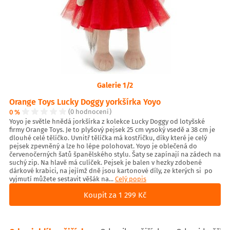
Galerie 1/2
Orange Toys Lucky Doggy yorkšírka Yoyo
0 %
(0 hodnocení)
Yoyo je světle hnědá jorkšírka z kolekce Lucky Doggy od lotyšské
firmy Orange Toys. Je to plyšový pejsek 25 cm vysoký vsedě a 38 cm je
dlouhé celé tělíčko. Uvnitř tělíčka má kostřičku, díky které je celý
pejsek zpevněný a lze ho lépe polohovat. Yoyo je oblečená do
červenočerných šatů španělského stylu. Šaty se zapínají na zádech na
suchý zip. Na hlavě má culíček. Pejsek je balen v hezky zdobené
dárkové krabici, na jejímž dně jsou kartonové díly, ze kterých si po
vyjmutí můžete sestavit věšák na...
Celý popis
Koupit za 1 299 Kč