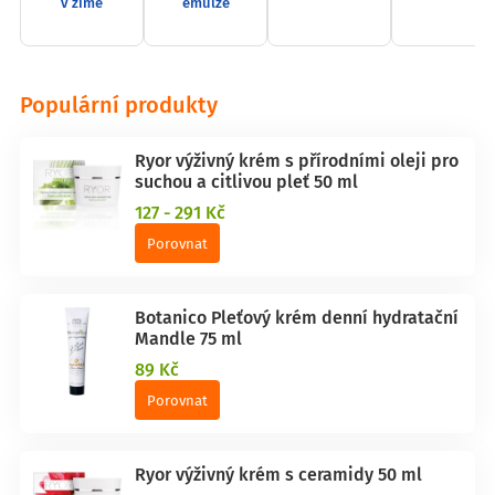
v zimě
emulze
Populární produkty
Ryor výživný krém s přírodními oleji pro
suchou a citlivou pleť 50 ml
127 - 291 Kč
Porovnat
Botanico Pleťový krém denní hydratační
Mandle 75 ml
89 Kč
Porovnat
Ryor výživný krém s ceramidy 50 ml