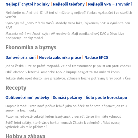
Nejlepší chytré hodinky
Nejlepší telefony
Nejlepší VPN – srovnání
Nečekejte na Android 17. Už teď si můžete ty nejlepší funkce vyzkoušet i ve starších
verzích
Synology má „novou“ řadu NASů. Modely Neo+ lákají výkonem, SSD a vyměnitelnou
RAM
Marantz mění vnitřnosti svých AV receiverů. Mají osmikanálový DAC a Dirac Live
podporuje i tenký model
Ekonomika a byznys
Daňové přiznání
Novela zákoníku práce
Nadace EPCG
Jedna česká iluze se právě rozpadá. Zelená transformace je pojistkou proti chaosu
Obří obchod v letectví. Americké Apollo kupuje easyJet za 161 miliard korun
Tekuté zlato opět dostojí své přezdívce. Zdražení běžné potraviny brzy pocítí i Češi
Recepty
Oblíbené zimní polévky
Domácí pekárny
Jídlo podle horoskopu
Oopsie bread: Proteinové pečivo lehké jako obláček zvládnete připravit jen ze 3
surovin a bez mouky
Pozor na jedovaté cukety! Jeden jasný znak prozradí, že se jim máte vyhnout
Svěží letní saláty, které vás v horku neunaví: Zkuste k zelenině přidat ovoce,
výsledek vás mile překvapí!
Hobby a zábava