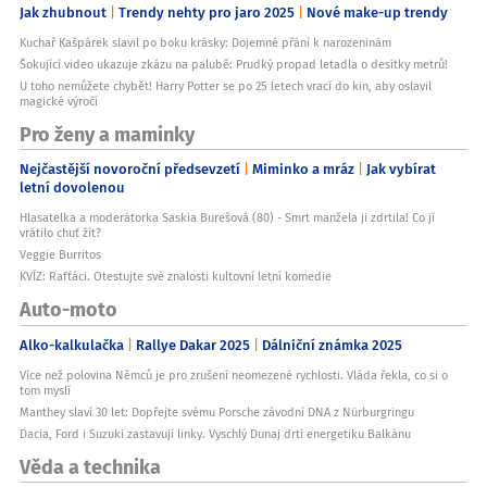
Jak zhubnout
Trendy nehty pro jaro 2025
Nové make-up trendy
Kuchař Kašpárek slavil po boku krásky: Dojemné přání k narozeninám
Šokující video ukazuje zkázu na palubě: Prudký propad letadla o desítky metrů!
U toho nemůžete chybět! Harry Potter se po 25 letech vrací do kin, aby oslavil
magické výročí
Pro ženy a maminky
Nejčastější novoroční předsevzetí
Miminko a mráz
Jak vybírat
letní dovolenou
Hlasatelka a moderátorka Saskia Burešová (80) - Smrt manžela ji zdrtila! Co jí
vrátilo chuť žít?
Veggie Burritos
KVÍZ: Rafťáci. Otestujte své znalosti kultovní letní komedie
Auto-moto
Alko-kalkulačka
Rallye Dakar 2025
Dálniční známka 2025
Více než polovina Němců je pro zrušení neomezené rychlosti. Vláda řekla, co si o
tom myslí
Manthey slaví 30 let: Dopřejte svému Porsche závodní DNA z Nürburgringu
Dacia, Ford i Suzuki zastavují linky. Vyschlý Dunaj drtí energetiku Balkánu
Věda a technika