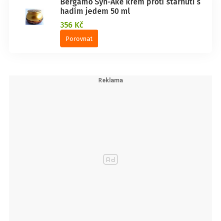
Bergamo Syn-Ake krém proti stárnutí s
hadím jedem 50 ml
356 Kč
Porovnat