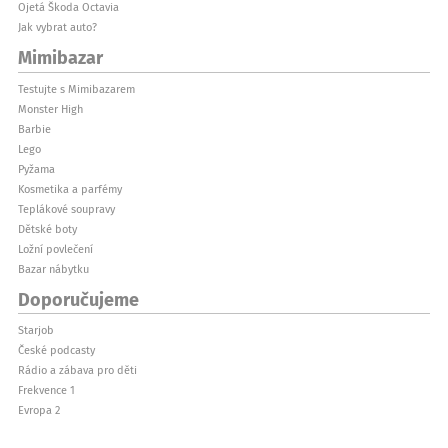
Ojetá Škoda Octavia
Jak vybrat auto?
Mimibazar
Testujte s Mimibazarem
Monster High
Barbie
Lego
Pyžama
Kosmetika a parfémy
Teplákové soupravy
Dětské boty
Ložní povlečení
Bazar nábytku
Doporučujeme
Starjob
České podcasty
Rádio a zábava pro děti
Frekvence 1
Evropa 2