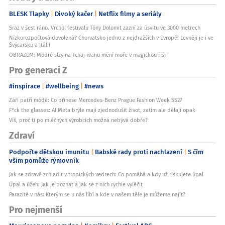
BLESK Tlapky
Divoký kačer
Netflix filmy a seriály
Sraz v šest ráno. Vrchol festivalu Tóny Dolomit zazní za úsvitu ve 3000 metrech
Nízkorozpočtová dovolená? Chorvatsko jedno z nejdražších v Evropě! Levněji je i ve
Švýcarsku a Itálii
OBRAZEM: Modré slzy na Tchaj-wanu mění moře v magickou říši
Pro generaci Z
#inspirace
#wellbeing
#news
Září patří módě: Co přinese Mercedes-Benz Prague Fashion Week SS27
F*ck the glasses: AI Meta brýle mají zjednodušit život, zatím ale dělají opak
Víš, proč ti po mléčných výrobcích možná nebývá dobře?
Zdraví
Podpořte dětskou imunitu
Babské rady proti nachlazení
S čím
vším pomůže rýmovník
Jak se zdravě zchladit v tropických vedrech: Co pomáhá a kdy už riskujete úpal
Úpal a úžeh: Jak je poznat a jak se z nich rychle vyléčit
Parazité v nás: Kterým se u nás líbí a kde v našem těle je můžeme najít?
Pro nejmenší