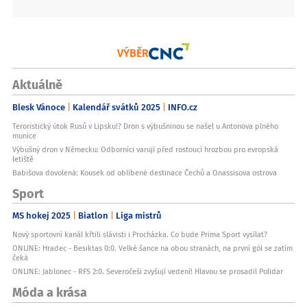
VÝBĚR
Aktuálně
Blesk Vánoce
Kalendář svátků 2025
INFO.cz
Teroristický útok Rusů v Lipsku!? Dron s výbušninou se našel u Antonova plného
munice
Výbušný dron v Německu: Odborníci varují před rostoucí hrozbou pro evropská
letiště
Babišova dovolená: Kousek od oblíbené destinace Čechů a Onassisova ostrova
Sport
MS hokej 2025
Biatlon
Liga mistrů
Nový sportovní kanál křtili slávisti i Procházka. Co bude Prima Sport vysílat?
ONLINE: Hradec - Besiktas 0:0. Velké šance na obou stranách, na první gól se zatím
čeká
ONLINE: Jablonec - RFS 2:0. Severočeši zvyšují vedení! Hlavou se prosadil Polidar
Móda a krása