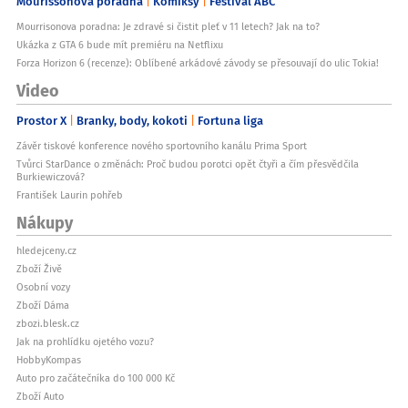
Mourissonova poradna
Komiksy
Festival ABC
Mourrisonova poradna: Je zdravé si čistit pleť v 11 letech? Jak na to?
Ukázka z GTA 6 bude mít premiéru na Netflixu
Forza Horizon 6 (recenze): Oblíbené arkádové závody se přesouvají do ulic Tokia!
Video
Prostor X
Branky, body, kokoti
Fortuna liga
Závěr tiskové konference nového sportovního kanálu Prima Sport
Tvůrci StarDance o změnách: Proč budou porotci opět čtyři a čím přesvědčila
Burkiewiczová?
František Laurin pohřeb
Nákupy
hledejceny.cz
Zboží Živě
Osobní vozy
Zboží Dáma
zbozi.blesk.cz
Jak na prohlídku ojetého vozu?
HobbyKompas
Auto pro začátečníka do 100 000 Kč
Zboží Auto