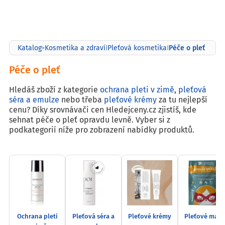
Péče o pleť
Katalog
Kosmetika a zdraví
Pleťová kosmetika
>
|
|
Péče o pleť
Hledáš zboží z kategorie
ochrana pleti v zimě
,
pleťová
séra a emulze
nebo třeba
pleťové krémy
za tu nejlepší
cenu? Díky srovnávači cen Hledejceny.cz zjistíš, kde
sehnat péče o pleť opravdu levně. Vyber si z
podkategorií níže pro zobrazení nabídky produktů.
Ochrana pleti
Pleťová séra a
Pleťové krémy
Pleťové mask