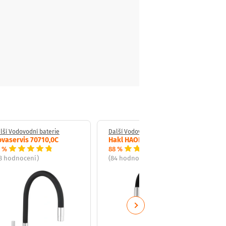
lší Vodovodní baterie
Další Vodovodní baterie
vaservis 70710,0C
Hakl HAOB500
 %
88 %
8 hodnocení)
(84 hodnocení)
Next