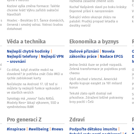
výhra v hledišti
rozhodla zásadně změnit účes
B
C
Kozlovi vyšla změna formace: Takhle
Kuchař Kašpárek slavil po boku krásky:
chceme hrát! Výhru zařídili sváteční
Dojemné přání k narozeninám
V
hlavičkáři
Šokující video ukazuje zkázu na
K
 s
Hradec - Besiktas 0:1. Šance domácích,
palubě: Prudký propad letadla o
k
ho
červená i smolný odraz. Votroci budou
desítky metrů!
dotahovat
Věda a technika
Ekonomika a byznys
Nejlepší chytré hodinky
Daňové přiznání
Novela
O
Nejlepší telefony
Nejlepší VPN
zákoníku práce
Nadace EPCG
D
– srovnání
ní
Jedna česká iluze se právě rozpadá.
i
Zelená transformace je pojistkou proti
Co dělat, když ztratíte mobil na
O
chaosu
dovolené? Je potřeba znát číslo IMEI a
j
rychle zablokovat karty
3
Obří obchod v letectví. Americké
Apollo kupuje easyJet za 161 miliard
Nečekejte na Android 17. Už teď si
P
korun
můžete ty nejlepší funkce vyzkoušet i
z
ve starších verzích
Tekuté zlato opět dostojí své
S
přezdívce. Zdražení běžné potraviny
Synology má „novou“ řadu NASů.
n
brzy pocítí i Češi
Modely Neo+ lákají výkonem, SSD a
o
vyměnitelnou RAM
Pro generaci Z
Zdraví
#inspirace
#wellbeing
#news
Podpořte dětskou imunitu
M