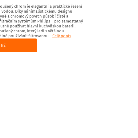
oušený chrom je elegantní a praktické řešení
ou vodou. Díky minimalistickému designu
ně a chromový povrch působí čistě a
filtračním systémům Philips – pro samostatný
nutné používat hlavní kuchyňskou baterii.
oušený chrom, který ladí s většinou
lné používání: filtrovanou...
Celý popis
 Kč