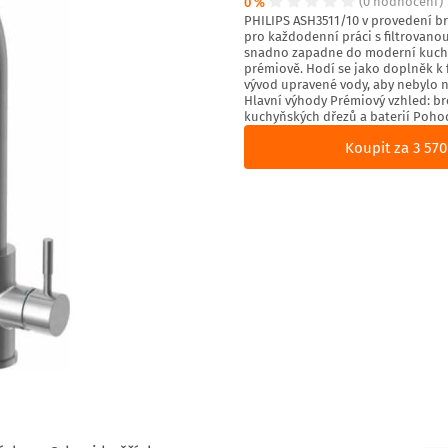
0 %
(0 hodnocení)
PHILIPS ASH3511/10 v provedení br
pro každodenní práci s filtrovan
snadno zapadne do moderní kuchy
prémiově. Hodí se jako doplněk k 
vývod upravené vody, aby nebylo 
Hlavní výhody Prémiový vzhled: br
kuchyňských dřezů a baterií Pohod
Koupit za 3 570