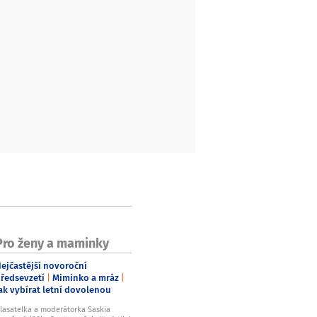
Pro ženy a maminky
ejčastější novoroční
ředsevzetí
Miminko a mráz
ak vybírat letní dovolenou
lasatelka a moderátorka Saskia