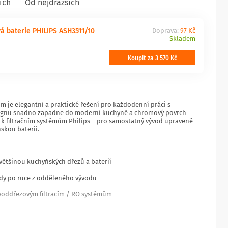
ích
Od nejdražších
á baterie PHILIPS ASH3511/10
Doprava:
97 Kč
Skladem
Koupit za 3 570 Kč
 je elegantní a praktické řešení pro každodenní práci s
esignu snadno zapadne do moderní kuchyně a chromový povrch
 k filtračním systémům Philips – pro samostatný vývod upravené
skou baterii.
 většinou kuchyňských dřezů a baterií
ždy po ruce z odděleného vývodu
 poddřezovým filtracím / RO systémům