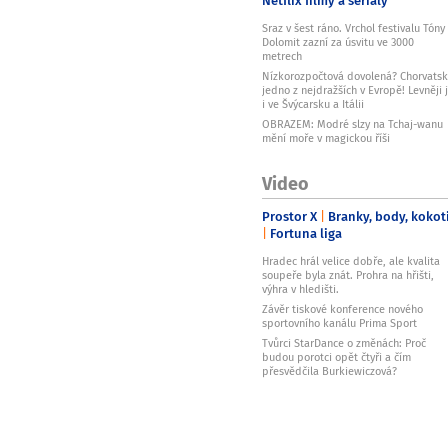
Netflix filmy a seriály
Sraz v šest ráno. Vrchol festivalu Tóny
Dolomit zazní za úsvitu ve 3000
metrech
Nízkorozpočtová dovolená? Chorvats
jedno z nejdražších v Evropě! Levněji 
i ve Švýcarsku a Itálii
OBRAZEM: Modré slzy na Tchaj-wanu
mění moře v magickou říši
Video
Prostor X
Branky, body, kokot
Fortuna liga
Hradec hrál velice dobře, ale kvalita
soupeře byla znát. Prohra na hřišti,
výhra v hledišti.
Závěr tiskové konference nového
sportovního kanálu Prima Sport
Tvůrci StarDance o změnách: Proč
budou porotci opět čtyři a čím
přesvědčila Burkiewiczová?