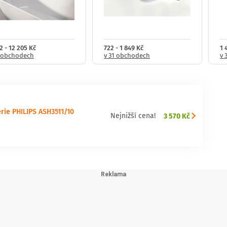
2 - 12 205 Kč
722 - 1 849 Kč
1 
3 obchodech
v 31 obchodech
v 
rie PHILIPS ASH3511/10
3 570 Kč
Nejnižší cena!