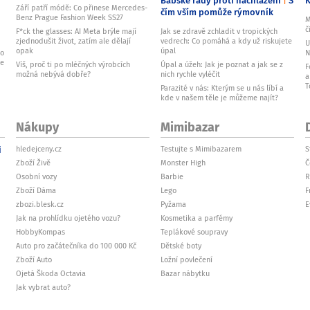
Babské rady proti nachlazení
S
Září patří módě: Co přinese Mercedes-
čím vším pomůže rýmovník
Benz Prague Fashion Week SS27
M
č
F*ck the glasses: AI Meta brýle mají
Jak se zdravě zchladit v tropických
zjednodušit život, zatím ale dělají
vedrech: Co pomáhá a kdy už riskujete
U
opak
úpal
ko
N
je
Víš, proč ti po mléčných výrobcích
Úpal a úžeh: Jak je poznat a jak se z
F
možná nebývá dobře?
nich rychle vyléčit
a
T
Parazité v nás: Kterým se u nás líbí a
kde v našem těle je můžeme najít?
Nákupy
Mimibazar
i
hledejceny.cz
Testujte s Mimibazarem
S
Zboží Živě
Monster High
Č
Osobní vozy
Barbie
R
Zboží Dáma
Lego
F
zbozi.blesk.cz
Pyžama
E
Jak na prohlídku ojetého vozu?
Kosmetika a parfémy
HobbyKompas
Teplákové soupravy
Auto pro začátečníka do 100 000 Kč
Dětské boty
Zboží Auto
Ložní povlečení
Ojetá Škoda Octavia
Bazar nábytku
Jak vybrat auto?