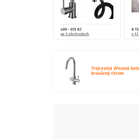
- 4 489 Kč
499 - 615 Kč
8 15
obchodech
ve 3 obchodech
v 1
Trojcestná dřezová bate
broušený chrom