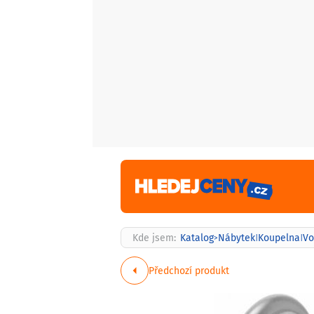
Kde jsem:
Katalog
Nábytek
Koupelna
Vo
>
|
|
Předchozí produkt