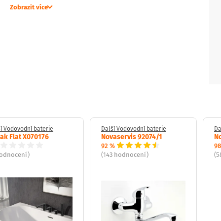
 od běžné užitkové vody,
Zobrazit více
estetické zakončení instalace,
d.
í Vodovodní baterie
Další Vodovodní baterie
Da
ak Flat X070176
Novaservis 92074/1
No
92 %
98
hodnocení)
(143 hodnocení)
(5