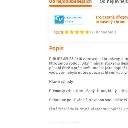
Od nejoblíbenějších
Od nejlevnějš
Trojcestná dřezov
broušený chrom
100 %
(93 hodnocení)
Popis
PHILIPS ASH3511/10 v provedení broušený chrom
filtrovanou vodou. Díky minimalistickému d
působí čistě a prémiově. Hodí se jako doplněk
vody, aby nebylo nutné používat hlavní kuchyň
Hlavní výhody
Prémiový vzhled: broušený chrom, který ladí s
Pohodlné používání: filtrovanou vodu máte v
Čisté řešení do kuchyně: elegantní doplněk k
Kdy se hodí nejvíc