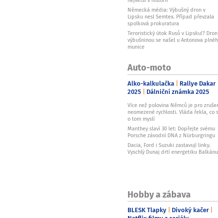
největší v historii
Německá média: Výbušný dron v
Lipsku nesl Semtex. Případ převzala
spolková prokuratura
Teroristický útok Rusů v Lipsku!? Dron
výbušninou se našel u Antonova plné
munice
Auto-moto
Alko-kalkulačka
Rallye Dakar
2025
Dálniční známka 2025
Více než polovina Němců je pro zruše
neomezené rychlosti. Vláda řekla, co s
o tom myslí
Manthey slaví 30 let: Dopřejte svému
Porsche závodní DNA z Nürburgringu
Dacia, Ford i Suzuki zastavují linky.
Vyschlý Dunaj drtí energetiku Balkánu
Hobby a zábava
BLESK Tlapky
Divoký kačer