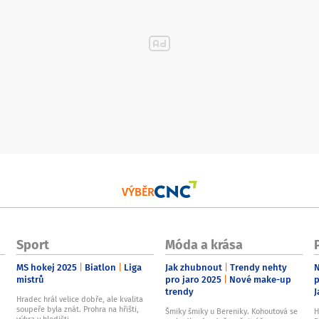
VÝBĚR
Sport
Móda a krása
MS hokej 2025
Biatlon
Liga
Jak zhubnout
Trendy nehty
N
mistrů
pro jaro 2025
Nové make-up
p
trendy
J
Hradec hrál velice dobře, ale kvalita
soupeře byla znát. Prohra na hřišti,
Šmiky šmiky u Bereniky. Kohoutová se
H