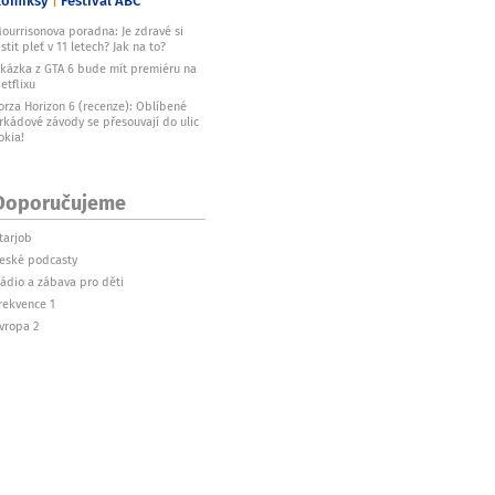
Komiksy
Festival ABC
ourrisonova poradna: Je zdravé si
istit pleť v 11 letech? Jak na to?
kázka z GTA 6 bude mít premiéru na
etflixu
orza Horizon 6 (recenze): Oblíbené
rkádové závody se přesouvají do ulic
okia!
Doporučujeme
tarjob
eské podcasty
ádio a zábava pro děti
rekvence 1
vropa 2