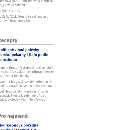
urešová (80) - Smrt manžela ji zdrtila!
o jí vrátilo chuť žít?
eggie Burritos
VÍZ: Rafťáci. Otestujte své znalosti
ultovní letní komedie
Recepty
blíbené zimní polévky
omácí pekárny
Jídlo podle
horoskopu
opsie bread: Proteinové pečivo lehké
ako obláček zvládnete připravit jen ze
 surovin a bez mouky
ozor na jedovaté cukety! Jeden jasný
nak prozradí, že se jim máte vyhnout
věží letní saláty, které vás v horku
eunaví: Zkuste k zelenině přidat
voce, výsledek vás mile překvapí!
Pro nejmenší
ourissonova poradna