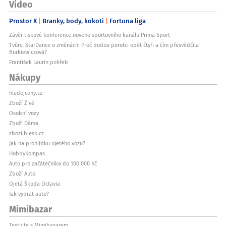
Video
Prostor X
Branky, body, kokoti
Fortuna liga
Závěr tiskové konference nového sportovního kanálu Prima Sport
Tvůrci StarDance o změnách: Proč budou porotci opět čtyři a čím přesvědčila
Burkiewiczová?
František Laurin pohřeb
Nákupy
hledejceny.cz
Zboží Živě
Osobní vozy
Zboží Dáma
zbozi.blesk.cz
Jak na prohlídku ojetého vozu?
HobbyKompas
Auto pro začátečníka do 100 000 Kč
Zboží Auto
Ojetá Škoda Octavia
Jak vybrat auto?
Mimibazar
Testujte s Mimibazarem