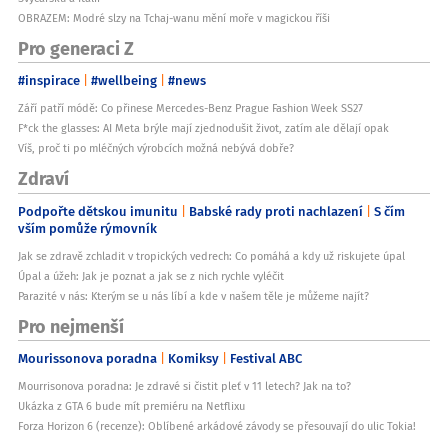
OBRAZEM: Modré slzy na Tchaj-wanu mění moře v magickou říši
Pro generaci Z
#inspirace
#wellbeing
#news
Září patří módě: Co přinese Mercedes-Benz Prague Fashion Week SS27
F*ck the glasses: AI Meta brýle mají zjednodušit život, zatím ale dělají opak
Víš, proč ti po mléčných výrobcích možná nebývá dobře?
Zdraví
Podpořte dětskou imunitu
Babské rady proti nachlazení
S čím
vším pomůže rýmovník
Jak se zdravě zchladit v tropických vedrech: Co pomáhá a kdy už riskujete úpal
Úpal a úžeh: Jak je poznat a jak se z nich rychle vyléčit
Parazité v nás: Kterým se u nás líbí a kde v našem těle je můžeme najít?
Pro nejmenší
Mourissonova poradna
Komiksy
Festival ABC
Mourrisonova poradna: Je zdravé si čistit pleť v 11 letech? Jak na to?
Ukázka z GTA 6 bude mít premiéru na Netflixu
Forza Horizon 6 (recenze): Oblíbené arkádové závody se přesouvají do ulic Tokia!