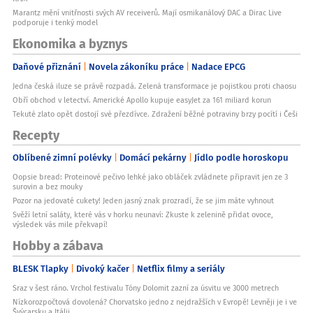
Marantz mění vnitřnosti svých AV receiverů. Mají osmikanálový DAC a Dirac Live
podporuje i tenký model
Ekonomika a byznys
Daňové přiznání
Novela zákoníku práce
Nadace EPCG
Jedna česká iluze se právě rozpadá. Zelená transformace je pojistkou proti chaosu
Obří obchod v letectví. Americké Apollo kupuje easyJet za 161 miliard korun
Tekuté zlato opět dostojí své přezdívce. Zdražení běžné potraviny brzy pocítí i Češi
Recepty
Oblíbené zimní polévky
Domácí pekárny
Jídlo podle horoskopu
Oopsie bread: Proteinové pečivo lehké jako obláček zvládnete připravit jen ze 3
surovin a bez mouky
Pozor na jedovaté cukety! Jeden jasný znak prozradí, že se jim máte vyhnout
Svěží letní saláty, které vás v horku neunaví: Zkuste k zelenině přidat ovoce,
výsledek vás mile překvapí!
Hobby a zábava
BLESK Tlapky
Divoký kačer
Netflix filmy a seriály
Sraz v šest ráno. Vrchol festivalu Tóny Dolomit zazní za úsvitu ve 3000 metrech
Nízkorozpočtová dovolená? Chorvatsko jedno z nejdražších v Evropě! Levněji je i ve
Švýcarsku a Itálii