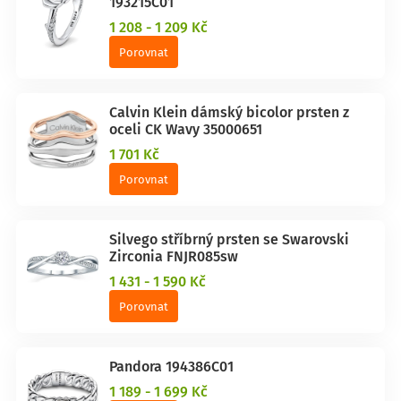
193215C01
1 208 - 1 209 Kč
Porovnat
Calvin Klein dámský bicolor prsten z
oceli CK Wavy 35000651
1 701 Kč
Porovnat
Silvego stříbrný prsten se Swarovski
Zirconia FNJR085sw
1 431 - 1 590 Kč
Porovnat
Pandora 194386C01
1 189 - 1 699 Kč