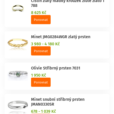
Čištín zlatý hladký kroužek žluté zlato T
788
8 625 Kč
Porovnat
Minet JMG0284WGR zlatý prsten
3 980 - 4 180 Kč
Porovnat
Olivie Stříbrný prsten 7031
1 950 Kč
Porovnat
Minet snubní stříbrný prsten
JMAN0330SR
678 - 1 039 Kč