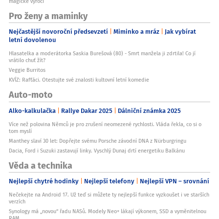
magické výročí
Pro ženy a maminky
Nejčastější novoroční předsevzetí
Miminko a mráz
Jak vybírat
letní dovolenou
Hlasatelka a moderátorka Saskia Burešová (80) - Smrt manžela ji zdrtila! Co jí
vrátilo chuť žít?
Veggie Burritos
KVÍZ: Rafťáci. Otestujte své znalosti kultovní letní komedie
Auto-moto
Alko-kalkulačka
Rallye Dakar 2025
Dálniční známka 2025
Více než polovina Němců je pro zrušení neomezené rychlosti. Vláda řekla, co si o
tom myslí
Manthey slaví 30 let: Dopřejte svému Porsche závodní DNA z Nürburgringu
Dacia, Ford i Suzuki zastavují linky. Vyschlý Dunaj drtí energetiku Balkánu
Věda a technika
Nejlepší chytré hodinky
Nejlepší telefony
Nejlepší VPN – srovnání
Nečekejte na Android 17. Už teď si můžete ty nejlepší funkce vyzkoušet i ve starších
verzích
Synology má „novou“ řadu NASů. Modely Neo+ lákají výkonem, SSD a vyměnitelnou
RAM