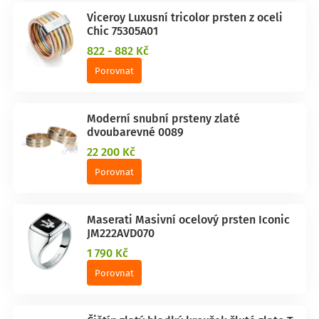
Viceroy Luxusní tricolor prsten z oceli
Chic 75305A01
822 - 882 Kč
Porovnat
Moderní snubní prsteny zlaté
dvoubarevné 0089
22 200 Kč
Porovnat
Maserati Masivní ocelový prsten Iconic
JM222AVD070
1 790 Kč
Porovnat