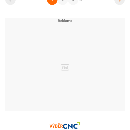
VÝBĚR