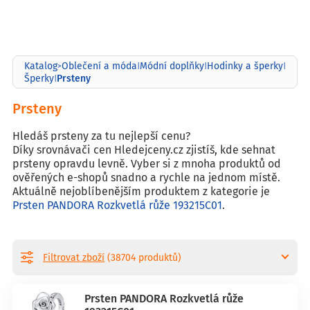
Katalog
Oblečení a móda
Módní doplňky
Hodinky a šperky
>
|
|
|
Prsteny
Šperky
|
Prsteny
Hledáš prsteny za tu nejlepší cenu?
Díky srovnávači cen Hledejceny.cz zjistíš, kde sehnat
prsteny opravdu levně. Vyber si z mnoha produktů od
ověřených e-shopů snadno a rychle na jednom místě.
Aktuálně nejoblíbenějším produktem z kategorie je
Prsten PANDORA Rozkvetlá růže 193215C01
.
Filtrovat zboží
(38704 produktů)
Prsten PANDORA Rozkvetlá růže