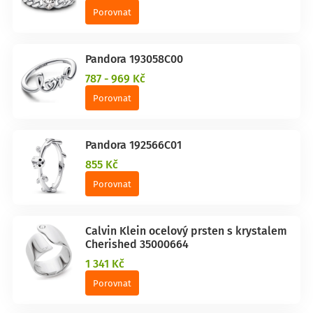
Porovnat
Pandora 193058C00
787 - 969 Kč
Porovnat
Pandora 192566C01
855 Kč
Porovnat
Calvin Klein ocelový prsten s krystalem
Cherished 35000664
1 341 Kč
Porovnat