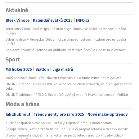
Aktuálně
Blesk Vánoce
Kalendář svátků 2025
INFO.cz
Teroristický útok Rusů v Lipsku!? Dron s výbušninou se našel u Antonova plného
munice
Výbušný dron v Německu: Odborníci varují před rostoucí hrozbou pro evropská
letiště
Babišova dovolená: Kousek od oblíbené destinace Čechů a Onassisova ostrova
Sport
MS hokej 2025
Biatlon
Liga mistrů
Nový sportovní kanál křtili slávisti i Procházka. Co bude Prima Sport vysílat?
ONLINE: Hradec - Besiktas 0:0. Velké šance na obou stranách, na první gól se zatím
čeká
ONLINE: Jablonec - RFS 2:0. Severočeši zvyšují vedení! Hlavou se prosadil Polidar
Móda a krása
Jak zhubnout
Trendy nehty pro jaro 2025
Nové make-up trendy
Kuchař Kašpárek slavil po boku krásky: Dojemné přání k narozeninám
Šokující video ukazuje zkázu na palubě: Prudký propad letadla o desítky metrů!
U toho nemůžete chybět! Harry Potter se po 25 letech vrací do kin, aby oslavil