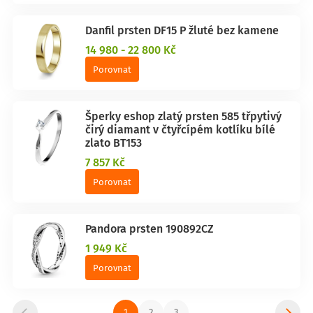
Danfil prsten DF15 P žluté bez kamene
14 980 - 22 800 Kč
Porovnat
Šperky eshop zlatý prsten 585 třpytivý
čirý diamant v čtyřcípém kotlíku bílé
zlato BT153
7 857 Kč
Porovnat
Pandora prsten 190892CZ
1 949 Kč
Porovnat
1
2
3
...