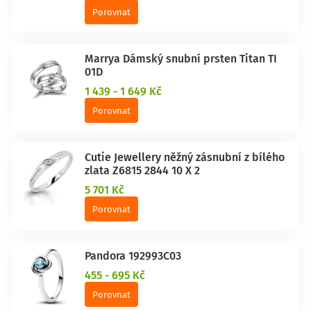
Porovnat
Marrya Dámský snubní prsten Titan TI
01D
1 439 - 1 649 Kč
Porovnat
Cutie Jewellery něžný zásnubní z bílého
zlata Z6815 2844 10 X 2
5 701 Kč
Porovnat
Pandora 192993C03
455 - 695 Kč
Porovnat