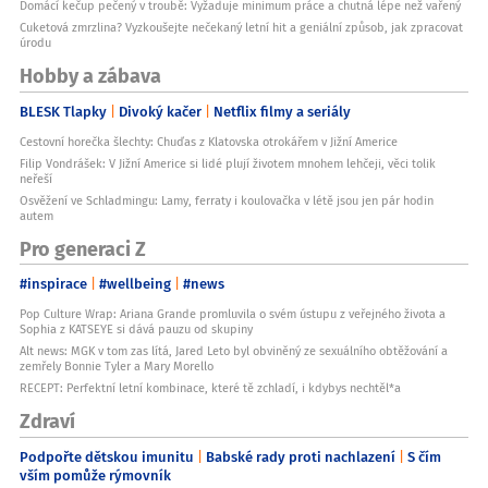
Domácí kečup pečený v troubě: Vyžaduje minimum práce a chutná lépe než vařený
Cuketová zmrzlina? Vyzkoušejte nečekaný letní hit a geniální způsob, jak zpracovat
úrodu
Hobby a zábava
BLESK Tlapky
Divoký kačer
Netflix filmy a seriály
Cestovní horečka šlechty: Chuďas z Klatovska otrokářem v Jižní Americe
Filip Vondrášek: V Jižní Americe si lidé plují životem mnohem lehčeji, věci tolik
neřeší
Osvěžení ve Schladmingu: Lamy, ferraty i koulovačka v létě jsou jen pár hodin
autem
Pro generaci Z
#inspirace
#wellbeing
#news
Pop Culture Wrap: Ariana Grande promluvila o svém ústupu z veřejného života a
Sophia z KATSEYE si dává pauzu od skupiny
Alt news: MGK v tom zas lítá, Jared Leto byl obviněný ze sexuálního obtěžování a
zemřely Bonnie Tyler a Mary Morello
RECEPT: Perfektní letní kombinace, které tě zchladí, i kdybys nechtěl*a
Zdraví
Podpořte dětskou imunitu
Babské rady proti nachlazení
S čím
vším pomůže rýmovník