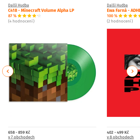
Další Hudba
Další Hudba
C418 - Minecraft Volume Alpha LP
Ewa Farná - ADH
87 %
100 %
(4 hodnocení)
(2 hodnocení)
Previous
Next
658 - 859 Kč
402 - 499 Kč
v 7 obchodech
v 8 obchodech