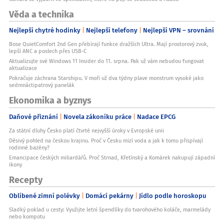
Věda a technika
Nejlepší chytré hodinky
Nejlepší telefony
Nejlepší VPN – srovnání
Bose QuietComfort 2nd Gen přebírají funkce dražších Ultra. Mají prostorový zvuk,
lepší ANC a poslech přes USB-C
Aktualizujte své Windows 11 Insider do 11. srpna. Pak už vám nebudou fungovat
aktualizace
Pokračuje záchrana Starshipu. V moři už dva týdny plave monstrum vysoké jako
sedmnáctipatrový panelák
Ekonomika a byznys
Daňové přiznání
Novela zákoníku práce
Nadace EPCG
Za státní dluhy Česko platí čtvrté nejvyšší úroky v Evropské unii
Děsivý pohled na českou krajinu. Proč v Česku mizí voda a jak k tomu přispívají
rodinné bazény?
Emancipace českých miliardářů. Proč Strnad, Křetínský a Komárek nakupují západní
ikony
Recepty
Oblíbené zimní polévky
Domácí pekárny
Jídlo podle horoskopu
Sladký poklad u cesty: Využijte letní špendlíky do tvarohového koláče, marmelády
nebo kompotu