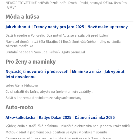
NEAKCEPTOVATELNÝ průšvih Plzně, hořel Dweh i Doski, nesmysl Krčíka. Ustojí to
Hyský?
Móda a krása
Jak zhubnout
Trendy nehty pro jaro 2025
Nové make-up trendy
Další tragédie u Pohořelic: Dva mrtví! Auta se srazila při předjíždění
Navracel domů mrtvá těla Ukrajinců i Rusů: Smrt válečného hrdiny oznámila
zdrcená manželka
Brutální napadení Soukupa. Právník Agáty promluvil
Pro ženy a maminky
Nejčastější novoroční předsevzetí
Miminko a mráz
Jak vybírat
letní dovolenou
video Alena Mihulová
Co si zabalit do kufru, abyste na (nejen) u moře zazářily...
Salát s koprem a dresinkem ze zakysané smetany
Auto-moto
Alko-kalkulačka
Rallye Dakar 2025
Dálniční známka 2025
Výhřev, čidla a stačí, říká průzkum. Pokročilá elektronika není prioritou zákazníků
MotoGP: Martin proměnil pole position ve výhru v britském sprintu
Câmara se vyjádřil ke spekulacím, které ho pojí se sedačkou u Haasu