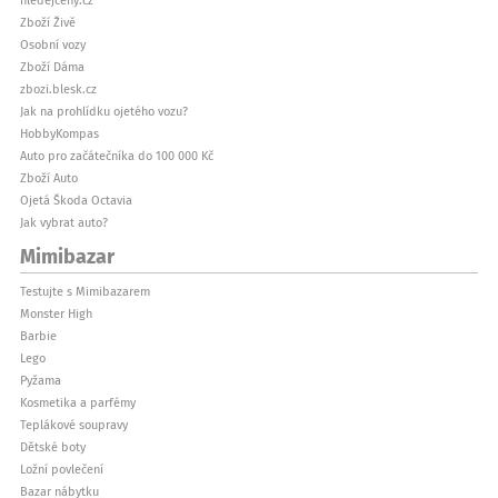
hledejceny.cz
Zboží Živě
Osobní vozy
Zboží Dáma
zbozi.blesk.cz
Jak na prohlídku ojetého vozu?
HobbyKompas
Auto pro začátečníka do 100 000 Kč
Zboží Auto
Ojetá Škoda Octavia
Jak vybrat auto?
Mimibazar
Testujte s Mimibazarem
Monster High
Barbie
Lego
Pyžama
Kosmetika a parfémy
Teplákové soupravy
Dětské boty
Ložní povlečení
Bazar nábytku