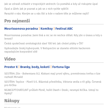
Jak se zdravě zchladit v tropických vedrech: Co pomáhá a kdy už riskujete úpal
Úpal a úžeh: Jak je poznat a jak se z nich rychle vyléčit
Parazité v nás: Kterým se u nás líbí a kde v našem těle je můžeme najít?
Pro nejmenší
Mourissonova poradna
Komiksy
Festival ABC
Mourrisonova poradna: Jsem líná a nic se mi nechce dělat: Kdy jde o únavu a kdy o
lenost?
Česká společnost ornitologická slaví 100 let: Jak chrání ptáky v ČR?
Vyzkoušejte český kyberpunk. V Netspectre se stanete elitním hackerem
napadajícím korporátní sítě
Video
Prostor X
Branky, body, kokoti
Fortuna liga
SESTŘIH: Zlín - Bohemians 0:2. Klokani mají první výhru, premiérovou trefou v lize
rozhodl Mirvald
SESTŘIH: Teplice - Plzeň 5:5. Bláznivá přestřelka, Viktoria vedla o tři góly. Červená
pro Krčíka
NEAKCEPTOVATELNÝ průšvih Plzně, hořel Dweh i Doski, nesmysl Krčíka. Ustojí to
Hyský?
Nákupy