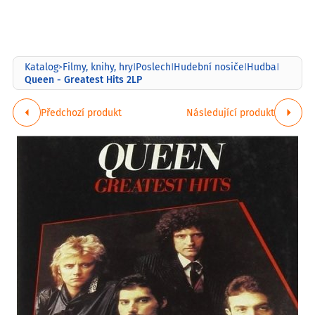
Katalog
Filmy, knihy, hry
Poslech
Hudební nosiče
Hudba
>
|
|
|
|
Queen - Greatest Hits 2LP
Předchozí produkt
Následující produkt