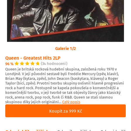
Galerie 1/2
Queen - Greatest Hits 2LP
96 %
(34 hodnocení)
Queen je britská rocková hudební skupina, založená roku 1970 v
Londýně. V její původní sestavě byli Freddie Mercury (zpěv, klavír),
Brian May (kytara, zpěv), John Deacon (baskytara, klávesy) a Roger
Taylor (bicí, zpěv). Prvotní tvorbu skupiny ovlivnil hlavně progresivní
rock a hard rock. Postupně se kapela pokoušela o konvenčnější a
komerčnější tvorbu, v její tvorbě se tak objevily žánry jako klasický
rock, arena rock, pop rock, funk či R&B. Queen se stali slavnou
skupinou díky jejich originální...
Celý popis
Koupit za 999 Kč