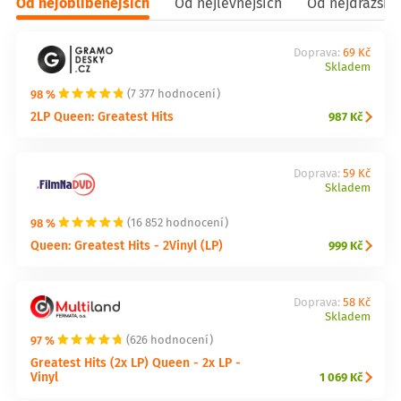
Od nejoblíbenějších
Od nejlevnějších
Od nejdražšíc
Doprava:
69 Kč
Skladem
98 %
(7 377 hodnocení)
2LP Queen: Greatest Hits
987 Kč
Doprava:
59 Kč
Skladem
98 %
(16 852 hodnocení)
Queen: Greatest Hits - 2Vinyl (LP)
999 Kč
Doprava:
58 Kč
Skladem
97 %
(626 hodnocení)
Greatest Hits (2x LP) Queen - 2x LP -
Vinyl
1 069 Kč