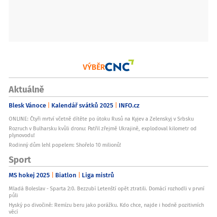
VÝBĚR
Aktuálně
Blesk Vánoce
Kalendář svátků 2025
INFO.cz
ONLINE: Čtyři mrtví včetně dítěte po útoku Rusů na Kyjev a Zelenskyj v Srbsku
Rozruch v Bulharsku kvůli dronu: Patřil zřejmě Ukrajině, explodoval kilometr od
plynovodu!
Rodinný dům lehl popelem: Shořelo 10 milionů!
Sport
MS hokej 2025
Biatlon
Liga mistrů
Mladá Boleslav - Sparta 2:0. Bezzubí Letenští opět ztratili. Domácí rozhodli v první
půli
Hyský po divočině: Remízu beru jako porážku. Kdo chce, najde i hodně pozitivních
věcí