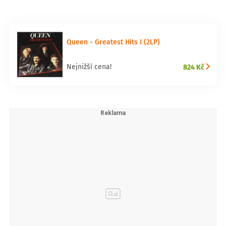
Queen - Greatest Hits I (2LP)
824 Kč
Nejnižší cena!