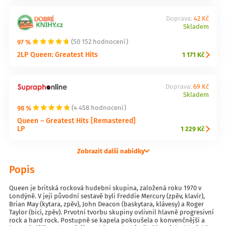
Doprava:
42 Kč
Skladem
97 %
(50 152 hodnocení)
2LP Queen: Greatest Hits
1 171 Kč
Doprava:
69 Kč
Skladem
98 %
(4 458 hodnocení)
Queen – Greatest Hits [Remastered]
LP
1 229 Kč
Zobrazit další nabídky
Popis
Queen je britská rocková hudební skupina, založená roku 1970 v
Londýně. V její původní sestavě byli Freddie Mercury (zpěv, klavír),
Brian May (kytara, zpěv), John Deacon (baskytara, klávesy) a Roger
Taylor (bicí, zpěv). Prvotní tvorbu skupiny ovlivnil hlavně progresivní
rock a hard rock. Postupně se kapela pokoušela o konvenčnější a