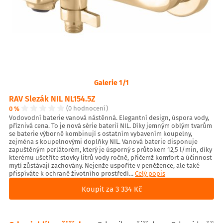
Galerie 1/1
RAV Slezák NIL NL154.5Z
0 %
(0 hodnocení)
Vodovodní baterie vanová nástěnná. Elegantní design, úspora vody,
příznivá cena. To je nová série baterií NIL. Díky jemným oblým tvarům
se baterie výborně kombinují s ostatním vybavením koupelny,
zejména s koupelnovými doplňky NIL. Vanová baterie disponuje
zapuštěným perlátorém, který je úsporný s průtokem 12,5 l/min, díky
kterému ušetříte stovky litrů vody ročně, přičemž komfort a účinnost
mytí zůstávají zachovány. Nejenže uspoříte v peněžence, ale také
přispíváte k ochraně životního prostředí...
Celý popis
Koupit za 3 334 Kč