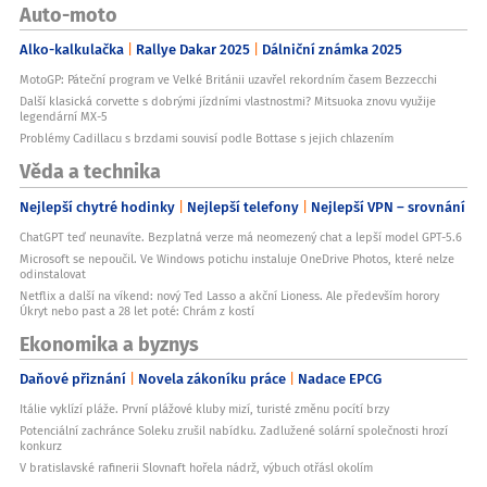
Auto-moto
Alko-kalkulačka
Rallye Dakar 2025
Dálniční známka 2025
MotoGP: Páteční program ve Velké Británii uzavřel rekordním časem Bezzecchi
Další klasická corvette s dobrými jízdními vlastnostmi? Mitsuoka znovu využije
legendární MX-5
Problémy Cadillacu s brzdami souvisí podle Bottase s jejich chlazením
Věda a technika
Nejlepší chytré hodinky
Nejlepší telefony
Nejlepší VPN – srovnání
ChatGPT teď neunavíte. Bezplatná verze má neomezený chat a lepší model GPT-5.6
Microsoft se nepoučil. Ve Windows potichu instaluje OneDrive Photos, které nelze
odinstalovat
Netflix a další na víkend: nový Ted Lasso a akční Lioness. Ale především horory
Úkryt nebo past a 28 let poté: Chrám z kostí
Ekonomika a byznys
Daňové přiznání
Novela zákoníku práce
Nadace EPCG
Itálie vyklízí pláže. První plážové kluby mizí, turisté změnu pocítí brzy
Potenciální zachránce Soleku zrušil nabídku. Zadlužené solární společnosti hrozí
konkurz
V bratislavské rafinerii Slovnaft hořela nádrž, výbuch otřásl okolím