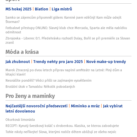
MS hokej 2025
Biatlon
Liga mistrů
Samko se zájemcům připomněl gólem: Karviné jsem vděčný! Kam může odejít
Štorman?
Fotbalové přestupy ONLINE: Slavný klub chce Mercada, Sparta ale měla nabídku
odmítnout
Zbrojovka - Liberec 0:1. Předehrávku rozhodl Dulay, Bořil se při premiéře za Slovan
zranil
Móda a krása
Jak zhubnout
Trendy nehty pro jaro 2025
Nové make-up trendy
Marek Ztracený po dvou letech příprav naplnil amfiteátr na Letné: Plný dům a
létající klavír!
Nesnášíte pondělí? Vědci přišli se zajímavým vysvětlením
Brutální útok v Tanvaldu: Několik pobodaných
Pro ženy a maminky
Nejčastější novoroční předsevzetí
Miminko a mráz
Jak vybírat
letní dovolenou
Okurková limonáda
RECEPT: Kynutý švestkový koláč s drobenkou. Klasika, se kterou zabodujete
Tohle nikdy neříkejte! Slova, kterými rodiče dětem ubližují ze všeho nejvíc