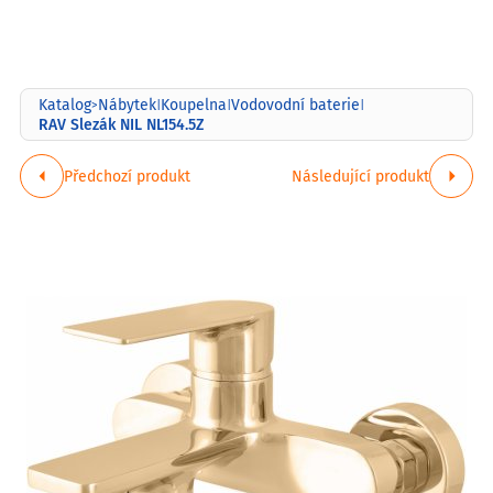
Katalog
Nábytek
Koupelna
Vodovodní baterie
>
|
|
|
RAV Slezák NIL NL154.5Z
Předchozí produkt
Následující produkt