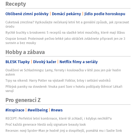
Recepty
Oblíbené zimní polévky
Domácí pekárny
Jídlo podle horoskopu
Cuketová zmrzlina? Vyzkoušejte nečekaný letní hit a geniální způsob, jak zpracovat
úrodu
Rychlé buchty s broskvemi: 5 receptů na sladké letní moučníky, které mají šťávu
Oopsie bread: Proteinové pečivo lehké jako obláček zvládnete připravit jen ze 3
surovin a bez mouky
Hobby a zábava
BLESK Tlapky
Divoký kačer
Netflix filmy a seriály
Osvěžení ve Schladmingu: Lamy, ferraty i koulovačka v létě jsou jen pár hodin
autem
Tipy na víkend: Harry Potter na výstavě! Folklor, bitvy i setkání vodníků
Přibývá paniky na dovolené: Vnuka paní Soni v hotelu poštípaly štěnice! Lékaři
varují
Pro generaci Z
#inspirace
#wellbeing
#news
RECEPT: Perfektní letní kombinace, které tě zchladí, i kdybys nechtěl*a
Proč každá generace hledá svůj signature beauty look
Recenze: nový Spider-Man je hodně jiný a dospělejší, pomáhá mu i Sadie Sink