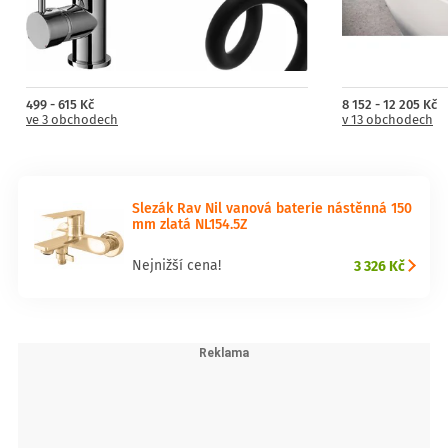
499 - 615 Kč
8 152 - 12 205 Kč
ve 3 obchodech
v 13 obchodech
Slezák Rav Nil vanová baterie nástěnná 150
mm zlatá NL154.5Z
3 326 Kč
Nejnižší cena!