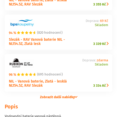
NL154.5Z, RAV Slezák
3 355 Kč
Doprava:
69 Kč
Skladem
94 %
(820 hodnocení)
Slezák - RAV Vanová baterie NIL -
NL154.5Z, Zlatá lesk
3 339 Kč
Doprava:
zdarma
Skladem
96 %
(695 hodnocení)
NIL - Vanová baterie, Zlatá - lesklá
NL154.5Z, RAV Slezák
3 334 Kč
Zobrazit další nabídky
Popis
Vodovodní baterie vanová nástěnná.