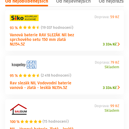
Od nejoblíbenějších
Od nejlevnějších
Od nejdražšíc
Doprava:
59 Kč
93 %
(19 037 hodnocení)
Vanová baterie RAV SLEZÁK Nil bez
sprchového setu 150 mm zlatá
NL154.5Z
3 334 Kč
Doprava:
79 Kč
Skladem
95 %
(2 418 hodnocení)
Rav slezák NIL Vodovodní baterie
vanová - zlatá - lesklá NL154.5Z
3 334 Kč
Doprava:
99 Kč
Skladem
100 %
(15 hodnocení)
NIL - Vanová baterie, Zlatá - lesklá