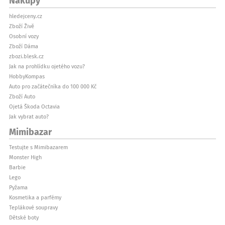
hledejceny.cz
Zboží Živě
Osobní vozy
Zboží Dáma
zbozi.blesk.cz
Jak na prohlídku ojetého vozu?
HobbyKompas
Auto pro začátečníka do 100 000 Kč
Zboží Auto
Ojetá Škoda Octavia
Jak vybrat auto?
Mimibazar
Testujte s Mimibazarem
Monster High
Barbie
Lego
Pyžama
Kosmetika a parfémy
Teplákové soupravy
Dětské boty