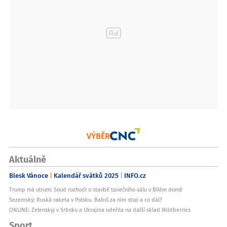
VÝBĚR
Aktuálně
Blesk Vánoce
Kalendář svátků 2025
INFO.cz
Trump má utrum: Soud rozhodl o stavbě tanečního sálu v Bílém domě
Sezemský: Ruská raketa v Polsku. Babiš za ním stojí a co dál?
ONLINE: Zelenskyj v Srbsku a Ukrajina udeřila na další sklad Wildberries
Sport