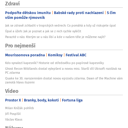
Zdraví
Podpořte dětskou imunitu
Babské rady proti nachlazení
S čím
vším pomůže rýmovník
Jak se zdravě zchladit v tropických vedrech: Co pomáhá a kdy už riskujete úpal
Úpal a úžeh: Jak je poznat a jak se z nich rychle vyléčit
Parazité v nás: Kterým se u nás líbí a kde v našem těle je můžeme najít?
Pro nejmenší
Mourissonova poradna
Komiksy
Festival ABC
Kdo vynalezl kapesník? Historie od středověku po papírové kapesníky
Ghost Recon Wildlands dostal vylepšení a novou misi. Starší díl Ubisoft rozdává na
PC zdarma
Quake ke 30. narozeninám dostal novou epizodu zdarma. Dawn of the Machine vám
zamotá hlavu iluzemi
Video
Prostor X
Branky, body, kokoti
Fortuna liga
Milan Knížák pohřeb
Jiří Pospíšil
Václav Klaus
Nákupy