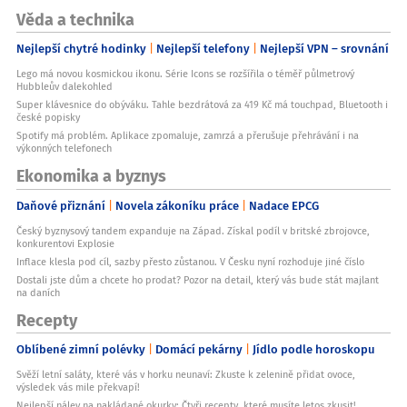
Věda a technika
Nejlepší chytré hodinky
Nejlepší telefony
Nejlepší VPN – srovnání
Lego má novou kosmickou ikonu. Série Icons se rozšířila o téměř půlmetrový
Hubbleův dalekohled
Super klávesnice do obýváku. Tahle bezdrátová za 419 Kč má touchpad, Bluetooth i
české popisky
Spotify má problém. Aplikace zpomaluje, zamrzá a přerušuje přehrávání i na
výkonných telefonech
Ekonomika a byznys
Daňové přiznání
Novela zákoníku práce
Nadace EPCG
Český byznysový tandem expanduje na Západ. Získal podíl v britské zbrojovce,
konkurentovi Explosie
Inflace klesla pod cíl, sazby přesto zůstanou. V Česku nyní rozhoduje jiné číslo
Dostali jste dům a chcete ho prodat? Pozor na detail, který vás bude stát majlant
na daních
Recepty
Oblíbené zimní polévky
Domácí pekárny
Jídlo podle horoskopu
Svěží letní saláty, které vás v horku neunaví: Zkuste k zelenině přidat ovoce,
výsledek vás mile překvapí!
Nejlepší nálev na nakládané okurky: Čtyři recepty, které musíte letos zkusit!