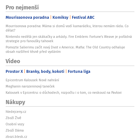
Pro nejmenší
Mourissonova poradna
Komiksy
Festival ABC
Mourrisonova poradna: Máma si domů vodí kamarádku, kterou nemám ráda. Co
dělat?
Nintendo nedělá jen skákačky a arkády. Fire Emblem: Fortune's Weave je pořádná
strategie pro fanoušky tahovek
Pomozte Salierimu začít nový život v Americe. Mafia: The Old Country odhaluje
obsah rozšíření těsně před vydáním
Video
Prostor X
Branky, body, kokoti
Fortuna liga
Epicentrum Kalousek Nové nahrání
Meghanin narozeninový taneček
Kalousek v Epicentru: o důchodech, rozpočtu i o tom, co neskousl na Pavlovi
Nákupy
hledejceny.cz
Zboží Živě
Osobní vozy
Zboží Dáma
zbozi.blesk.cz