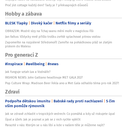
Proč jíst cottage každý den? Tady je 7 překvapivých důvodů
Hobby a zábava
BLESK Tlapky
Divoký kačer
Netflix filmy a seriály
OBRAZEM: Modré slzy na Tchaj-wanu mění moře v magickou říši
Jan Faltus: Vždycky mně přišlo trošku zvrhlé splachovat pitnou vodou
Zapomeňte na rozpálené Středomoří! Zamiřte na pohádkovou pláž se zlatým
pískem do Walesu
Pro generaci Z
#inspirace
#wellbeing
#news
Jak funguje vztah Lva a Vodnáře?
FASHION NEWS: John Galliano headlinuje MET GALA 2027
Pop Culture Wrap: Madison Beer řekla ano a Met Gala odhalilo téma pro rok 2027!
Zdraví
Podpořte dětskou imunitu
Babské rady proti nachlazení
S čím
vším pomůže rýmovník
Jak se zdravě zchladit v tropických vedrech: Co pomáhá a kdy už riskujete úpal
Úpal a úžeh: Jak je poznat a jak se z nich rychle vyléčit
Parazité v nás: Kterým se u nás líbí a kde v našem těle je můžeme najít?