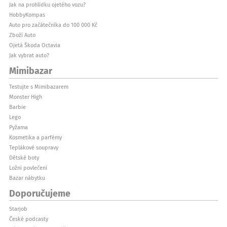
Jak na prohlídku ojetého vozu?
HobbyKompas
Auto pro začátečníka do 100 000 Kč
Zboží Auto
Ojetá Škoda Octavia
Jak vybrat auto?
Mimibazar
Testujte s Mimibazarem
Monster High
Barbie
Lego
Pyžama
Kosmetika a parfémy
Teplákové soupravy
Dětské boty
Ložní povlečení
Bazar nábytku
Doporučujeme
Starjob
České podcasty