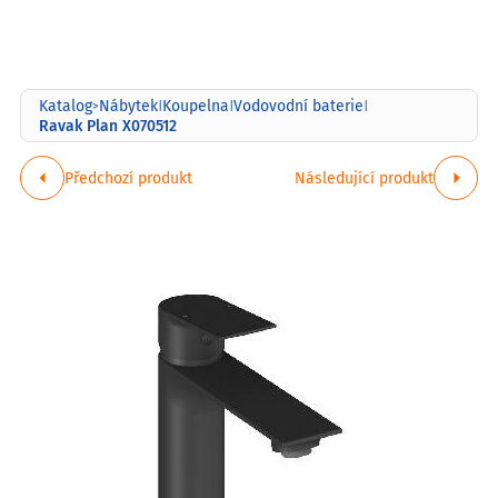
Katalog
Nábytek
Koupelna
Vodovodní baterie
>
|
|
|
Ravak Plan X070512
Předchozí produkt
Následující produkt