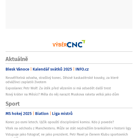
VÝBĚR
Aktuálně
Blesk Vánoce
Kalendář svátků 2025
INFO.cz
Neuvěřitelná odvaha, strašlivý konec. Děsivé kaskadérské kousky, za které
odvážlivci zaplatili životem
Exposlanec Petr Wolf: Za útěk před vězením si má odsedět další trest
Nový kráter na Měsíci? Měla do něj narazit Muskova raketa velká jako dům
Sport
MS hokej 2025
Biatlon
Liga mistrů
Konec po osmi letech. Ujčík opouští disciplinární komisi. Kdo ji povede?
Vítek na odchodu z Manchesteru. Může se stát nejdražším brankářem v historii ligy
Vstupuje jako fotograf, ne jako prezident. Petr Pavel je členem Klubu sportovních