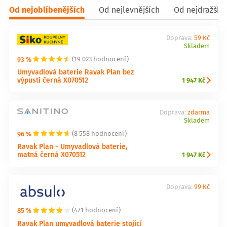
Od nejoblíbenějších
Od nejlevnějších
Od nejdražšíc
Doprava:
59 Kč
Skladem
93 %
(19 023 hodnocení)
Umyvadlová baterie Ravak Plan bez
výpusti černá X070512
1 947 Kč
Doprava:
zdarma
Skladem
96 %
(8 558 hodnocení)
Ravak Plan - Umyvadlová baterie,
matná černá X070512
1 947 Kč
Doprava:
99 Kč
85 %
(471 hodnocení)
Ravak Plan umyvadlová baterie stojící