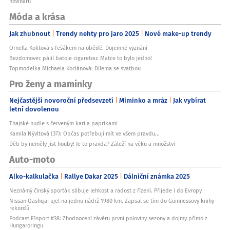
novinářů
Móda a krása
Jak zhubnout
Trendy nehty pro jaro 2025
Nové make-up trendy
Ornella Koktová s fešákem na obědě. Dojemné vyznání
Bezdomovec pálil batole cigaretou: Matce to bylo jedno!
Topmodelka Michaela Kociánová: Dilema se svatbou
Pro ženy a maminky
Nejčastější novoroční předsevzetí
Miminko a mráz
Jak vybírat
letní dovolenou
Thajské nudle s červeným kari a paprikami
Kamila Nývltová (37): Občas potřebuji mít ve všem pravdu...
Děti by neměly jíst houby! Je to pravda? Záleží na věku a množství
Auto-moto
Alko-kalkulačka
Rallye Dakar 2025
Dálniční známka 2025
Neznámý čínský sporťák slibuje lehkost a radost z řízení. Přijede i do Evropy
Nissan Qashqai ujel na jednu nádrž 1980 km. Zapsal se tím do Guinnessovy knihy
rekordů
Podcast F1sport #38: Zhodnocení závěru první poloviny sezony a dojmy přímo z
Hungaroringu