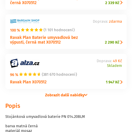
černá X070512
2 339 Kč
Doprava:
zdarma
100 %
(1 101 hodnocení)
Ravak Plan Baterie umyvadlová bez
výpusti, černá mat X070512
2 290 Kč
Doprava:
49 Kč
Skladem
96 %
(381 670 hodnocení)
Ravak Plan X070512
1 947 Kč
Zobrazit další nabídky
Popis
Stojánková umyvadlová baterie PN 014.20BLM
barva matná černá
materiál mosaz