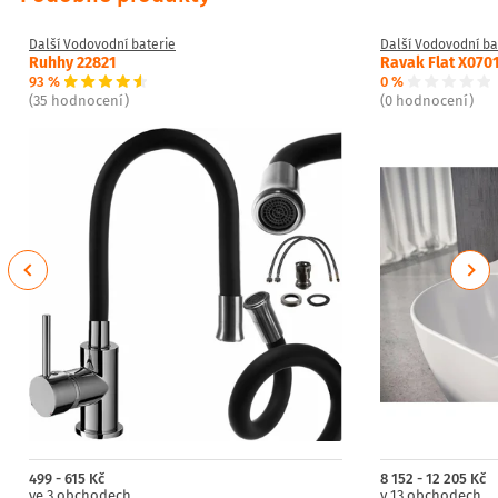
Další Vodovodní baterie
Další Vodovodní ba
Ruhhy 22821
Ravak Flat X070
93 %
0 %
(35 hodnocení)
(0 hodnocení)
Previous
Next
499 - 615 Kč
8 152 - 12 205 Kč
ve 3 obchodech
v 13 obchodech