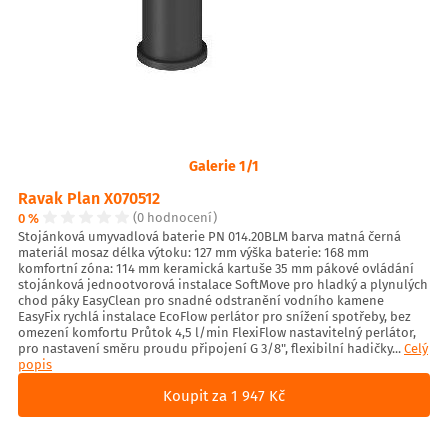
Galerie 1/1
Ravak Plan X070512
0 %
(0 hodnocení)
Stojánková umyvadlová baterie PN 014.20BLM barva matná černá
materiál mosaz délka výtoku: 127 mm výška baterie: 168 mm
komfortní zóna: 114 mm keramická kartuše 35 mm pákové ovládání
stojánková jednootvorová instalace SoftMove pro hladký a plynulých
chod páky EasyClean pro snadné odstranění vodního kamene
EasyFix rychlá instalace EcoFlow perlátor pro snížení spotřeby, bez
omezení komfortu Průtok 4,5 l/min FlexiFlow nastavitelný perlátor,
pro nastavení směru proudu připojení G 3/8", flexibilní hadičky...
Celý
popis
Koupit za 1 947 Kč