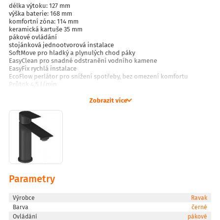
délka výtoku: 127 mm
výška baterie: 168 mm
komfortní zóna: 114 mm
keramická kartuše 35 mm
pákové ovládání
stojánková jednootvorová instalace
SoftMove pro hladký a plynulých chod páky
EasyClean pro snadné odstranění vodního kamene
EasyFix rychlá instalace
EcoFlow perlátor pro snížení spotřeby, bez omezení komfortu
Průtok 4,5 l/min
FlexiFlow nastavitelný perlátor, pro nastavení směru proudu
připojení G 3/8", flexibilní hadičky 450 mm
Zobrazit více
bez výpusti
Parametry
Výrobce
Ravak
Barva
černé
Ovládání
pákové