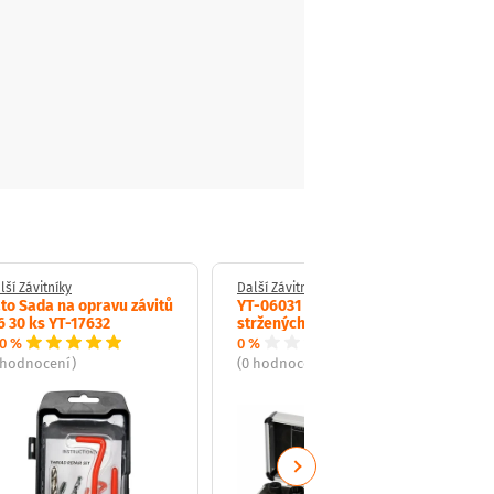
lší Závitníky
Další Závitníky
to Sada na opravu závitů
YT-06031 Sada vytahováků
 30 ks YT-17632
stržených šroubů 10ks
0 %
0 %
 hodnocení)
(0 hodnocení)
Next