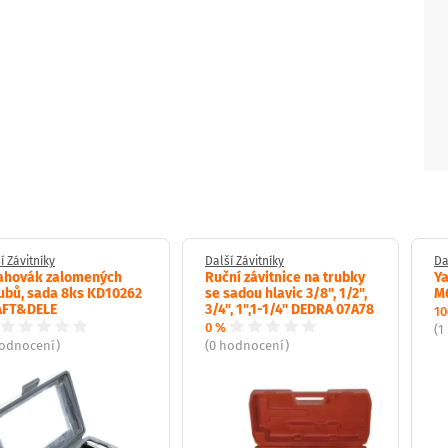
í Závitníky
Další Závitníky
Da
ahovák zalomených
Ruční závitnice na trubky
Ya
ubů, sada 8ks KD10262
se sadou hlavic 3/8", 1/2",
M6
AFT&DELE
3/4", 1",1-1/4" DEDRA 07A78
10
0 %
(1
hodnocení)
(0 hodnocení)