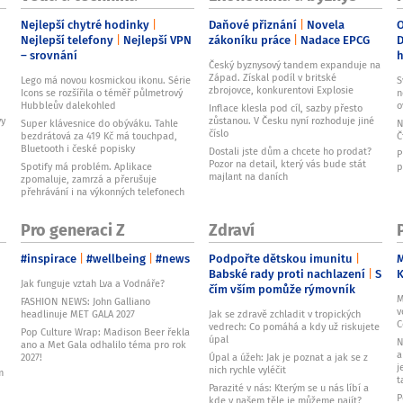
Nejlepší chytré hodinky
Daňové přiznání
Novela
O
Nejlepší telefony
Nejlepší VPN
zákoníku práce
Nadace EPCG
D
– srovnání
Český byznysový tandem expanduje na
Západ. Získal podíl v britské
Lego má novou kosmickou ikonu. Série
S
zbrojovce, konkurentovi Explosie
Icons se rozšířila o téměř půlmetrový
n
Hubbleův dalekohled
o
Inflace klesla pod cíl, sazby přesto
vy
zůstanou. V Česku nyní rozhoduje jiné
Super klávesnice do obýváku. Tahle
N
číslo
bezdrátová za 419 Kč má touchpad,
Č
Bluetooth i české popisky
Dostali jste dům a chcete ho prodat?
P
Pozor na detail, který vás bude stát
Spotify má problém. Aplikace
p
majlant na daních
zpomaluje, zamrzá a přerušuje
přehrávání i na výkonných telefonech
Pro generaci Z
Zdraví
#inspirace
#wellbeing
#news
Podpořte dětskou imunitu
M
Babské rady proti nachlazení
S
Jak funguje vztah Lva a Vodnáře?
čím vším pomůže rýmovník
M
FASHION NEWS: John Galliano
v
headlinuje MET GALA 2027
Jak se zdravě zchladit v tropických
C
vedrech: Co pomáhá a kdy už riskujete
Pop Culture Wrap: Madison Beer řekla
úpal
N
ano a Met Gala odhalilo téma pro rok
a
2027!
Úpal a úžeh: Jak je poznat a jak se z
j
nich rychle vyléčit
m
t
Parazité v nás: Kterým se u nás líbí a
P
kde v našem těle je můžeme najít?