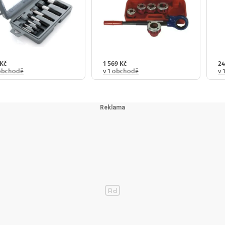
 Kč
1 569 Kč
24
 obchodě
v 1 obchodě
v 