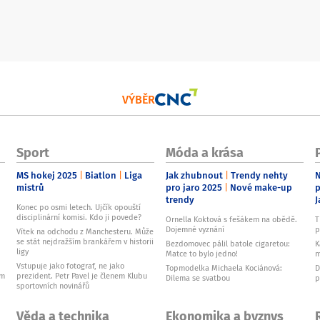
VÝBĚR
Sport
Móda a krása
MS hokej 2025
Biatlon
Liga
Jak zhubnout
Trendy nehty
N
mistrů
pro jaro 2025
Nové make-up
p
trendy
J
Konec po osmi letech. Ujčík opouští
disciplinární komisi. Kdo ji povede?
Ornella Koktová s fešákem na obědě.
T
Dojemné vyznání
p
Vítek na odchodu z Manchesteru. Může
se stát nejdražším brankářem v historii
Bezdomovec pálil batole cigaretou:
K
ligy
Matce to bylo jedno!
m
Vstupuje jako fotograf, ne jako
Topmodelka Michaela Kociánová:
D
ům
prezident. Petr Pavel je členem Klubu
Dilema se svatbou
p
sportovních novinářů
Věda a technika
Ekonomika a byznys