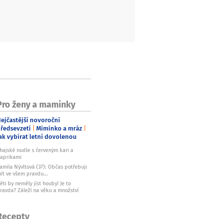
Pro ženy a maminky
ejčastější novoroční
ředsevzetí
Miminko a mráz
ak vybírat letní dovolenou
hajské nudle s červeným kari a
aprikami
amila Nývltová (37): Občas potřebuji
ít ve všem pravdu...
ěti by neměly jíst houby! Je to
ravda? Záleží na věku a množství
Recepty