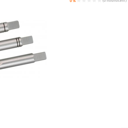
0 %
(0 hodnocení)