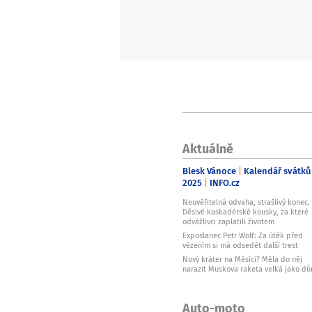
Aktuálně
Blesk Vánoce
Kalendář svátků
2025
INFO.cz
Neuvěřitelná odvaha, strašlivý konec.
Děsivé kaskadérské kousky, za které
odvážlivci zaplatili životem
Exposlanec Petr Wolf: Za útěk před
vězením si má odsedět další trest
Nový kráter na Měsíci? Měla do něj
narazit Muskova raketa velká jako d
Auto-moto