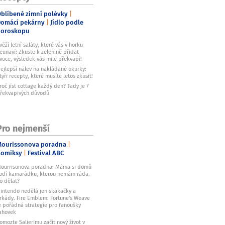
blíbené zimní polévky
omácí pekárny
Jídlo podle
horoskopu
věží letní saláty, které vás v horku
eunaví: Zkuste k zelenině přidat
voce, výsledek vás mile překvapí!
ejlepší nálev na nakládané okurky:
tyři recepty, které musíte letos zkusit!
roč jíst cottage každý den? Tady je 7
řekvapivých důvodů
Pro nejmenší
ourissonova poradna
Komiksy
Festival ABC
ourrisonova poradna: Máma si domů
odí kamarádku, kterou nemám ráda.
o dělat?
intendo nedělá jen skákačky a
rkády. Fire Emblem: Fortune's Weave
e pořádná strategie pro fanoušky
ahovek
omozte Salierimu začít nový život v