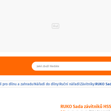
RUKO Sada
í pro dílnu a zahradu
Nářadí do dílny
Ruční nářadí
Závitníky
|
|
|
|
RUKO Sada závitníků HSS 