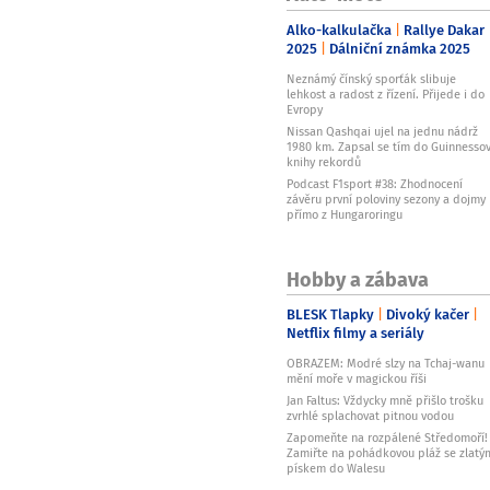
Alko-kalkulačka
Rallye Dakar
2025
Dálniční známka 2025
Neznámý čínský sporťák slibuje
lehkost a radost z řízení. Přijede i do
Evropy
Nissan Qashqai ujel na jednu nádrž
1980 km. Zapsal se tím do Guinnesso
knihy rekordů
Podcast F1sport #38: Zhodnocení
závěru první poloviny sezony a dojmy
přímo z Hungaroringu
Hobby a zábava
BLESK Tlapky
Divoký kačer
Netflix filmy a seriály
OBRAZEM: Modré slzy na Tchaj-wanu
mění moře v magickou říši
Jan Faltus: Vždycky mně přišlo trošku
zvrhlé splachovat pitnou vodou
Zapomeňte na rozpálené Středomoří!
Zamiřte na pohádkovou pláž se zlatý
pískem do Walesu