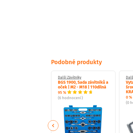
Podobné produkty
Závitníky
Další Závitníky
Dalš
závitníků a kruhové
BGS 1900, Sada závitníků a
Vyt
ti M3 - M12
oček | M2 - M18 | 110dílná
šro
KR
95 %
0 %
dnocení)
(6 hodnocení)
(0 
Previous