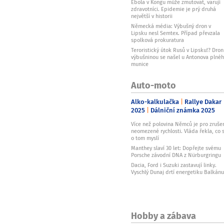
Ebola v Kongu může zmutovat, varují
zdravotníci. Epidemie je prý druhá
největší v historii
Německá média: Výbušný dron v
Lipsku nesl Semtex. Případ převzala
spolková prokuratura
Teroristický útok Rusů v Lipsku!? Dron
výbušninou se našel u Antonova plné
munice
Auto-moto
Alko-kalkulačka
Rallye Dakar
2025
Dálniční známka 2025
Více než polovina Němců je pro zruše
neomezené rychlosti. Vláda řekla, co s
o tom myslí
Manthey slaví 30 let: Dopřejte svému
Porsche závodní DNA z Nürburgringu
Dacia, Ford i Suzuki zastavují linky.
Vyschlý Dunaj drtí energetiku Balkánu
Hobby a zábava