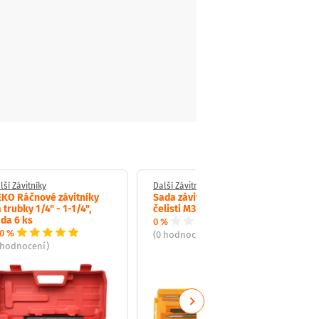
lší Závitníky
Další Závitníky
KO Ráčnové závitníky
Sada závitníků a kruhové
 trubky 1/4" - 1-1/4",
čelisti M3 - M12
da 6 ks
0 %
0 %
(0 hodnocení)
 hodnocení)
Next