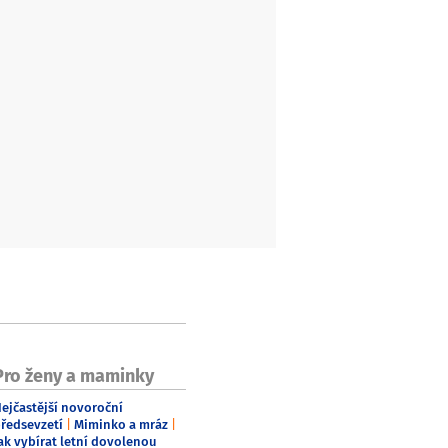
Pro ženy a maminky
ejčastější novoroční
ředsevzetí
Miminko a mráz
ak vybírat letní dovolenou