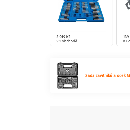
č
3 019 Kč
139
bchodě
v 1 obchodě
v 1
Sada závitníků a oček 