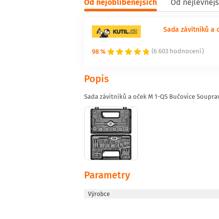
Od nejoblíbenějších
Od nejlevnějš
Sada závitníků a
98 %
(6 603 hodnocení)
Popis
Sada závitníků a oček M 1-QS Bučovice Soupra
Parametry
Výrobce