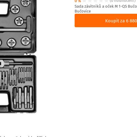
0 %
(0 hodnocení)
Sada závitníků a oček M 1-QS Bučo
Bučovice
Koupit za 6 880