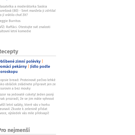
lasatelka a moderátorka Saskia
urešová (80) - Smrt manžela ji zdrtila!
o jí vrátilo chuť žít?
eggie Burritos
VÍZ: Rafťáci. Otestujte své znalosti
ultovní letní komedie
Recepty
blíbené zimní polévky
omácí pekárny
Jídlo podle
horoskopu
opsie bread: Proteinové pečivo lehké
ako obláček zvládnete připravit jen ze
 surovin a bez mouky
ozor na jedovaté cukety! Jeden jasný
nak prozradí, že se jim máte vyhnout
věží letní saláty, které vás v horku
eunaví: Zkuste k zelenině přidat
voce, výsledek vás mile překvapí!
Pro nejmenší