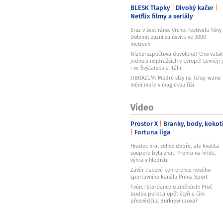
BLESK Tlapky
Divoký kačer
Netflix filmy a seriály
Sraz v šest ráno. Vrchol festivalu Tóny
Dolomit zazní za úsvitu ve 3000
metrech
Nízkorozpočtová dovolená? Chorvats
jedno z nejdražších v Evropě! Levněji 
i ve Švýcarsku a Itálii
OBRAZEM: Modré slzy na Tchaj-wanu
mění moře v magickou říši
Video
Prostor X
Branky, body, kokot
Fortuna liga
Hradec hrál velice dobře, ale kvalita
soupeře byla znát. Prohra na hřišti,
výhra v hledišti.
Závěr tiskové konference nového
sportovního kanálu Prima Sport
Tvůrci StarDance o změnách: Proč
budou porotci opět čtyři a čím
přesvědčila Burkiewiczová?