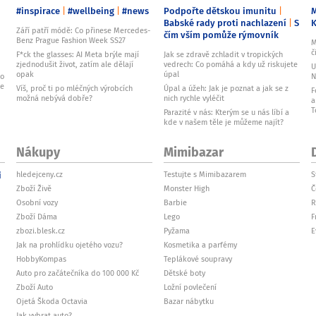
#inspirace
#wellbeing
#news
Podpořte dětskou imunitu
M
Babské rady proti nachlazení
S
Září patří módě: Co přinese Mercedes-
čím vším pomůže rýmovník
Benz Prague Fashion Week SS27
M
č
F*ck the glasses: AI Meta brýle mají
Jak se zdravě zchladit v tropických
zjednodušit život, zatím ale dělají
vedrech: Co pomáhá a kdy už riskujete
U
opak
úpal
ko
N
je
Víš, proč ti po mléčných výrobcích
Úpal a úžeh: Jak je poznat a jak se z
F
možná nebývá dobře?
nich rychle vyléčit
a
T
Parazité v nás: Kterým se u nás líbí a
kde v našem těle je můžeme najít?
Nákupy
Mimibazar
i
hledejceny.cz
Testujte s Mimibazarem
S
Zboží Živě
Monster High
Č
Osobní vozy
Barbie
R
Zboží Dáma
Lego
F
zbozi.blesk.cz
Pyžama
E
Jak na prohlídku ojetého vozu?
Kosmetika a parfémy
HobbyKompas
Teplákové soupravy
Auto pro začátečníka do 100 000 Kč
Dětské boty
Zboží Auto
Ložní povlečení
Ojetá Škoda Octavia
Bazar nábytku
Jak vybrat auto?