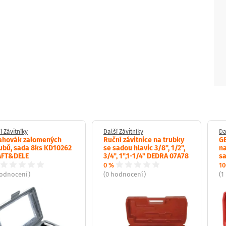
í Závitníky
Další Závitníky
Da
ahovák zalomených
Ruční závitnice na trubky
GE
ubů, sada 8ks KD10262
se sadou hlavic 3/8", 1/2",
na
AFT&DELE
3/4", 1",1-1/4" DEDRA 07A78
sa
0 %
10
hodnocení)
(0 hodnocení)
(1