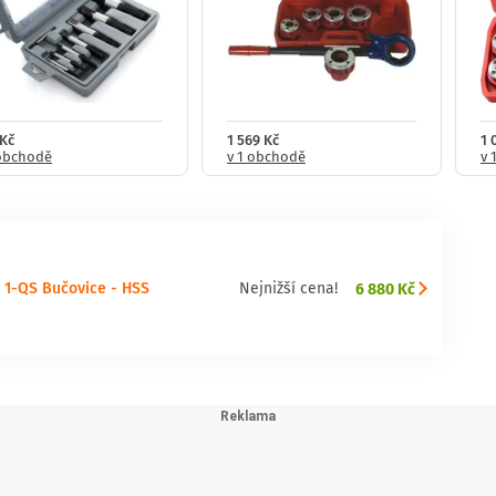
 Kč
1 569 Kč
1 
 obchodě
v 1 obchodě
v 
M 1-QS Bučovice - HSS
6 880 Kč
Nejnižší cena!