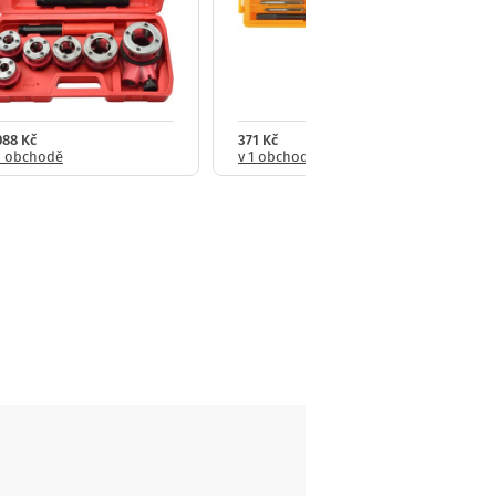
088 Kč
371 Kč
1 obchodě
v 1 obchodě