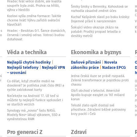
Hradec hrál velice dobře, ale kvalita
soupeře byla znát. Prohra na hřišti,
Šmiky šmiky u Bereniky. Kohoutová se
H
výhra v hledišti
rozhodla zásadně změnit účes
B
C
Kozlovi vyšla změna formace: Takhle
Kuchař Kašpárek slavil po boku krásky:
chceme hrát! Výhru zařídili sváteční
Dojemné přání k narozeninám
V
hlavičkáři
Šokující video ukazuje zkázu na
K
 s
Hradec - Besiktas 0:1. Šance domácích,
palubě: Prudký propad letadla o
k
ho
červená i smolný odraz. Votroci budou
desítky metrů!
dotahovat
Věda a technika
Ekonomika a byznys
Nejlepší chytré hodinky
Daňové přiznání
Novela
O
Nejlepší telefony
Nejlepší VPN
zákoníku práce
Nadace EPCG
D
– srovnání
ní
Jedna česká iluze se právě rozpadá.
i
Zelená transformace je pojistkou proti
Co dělat, když ztratíte mobil na
O
chaosu
dovolené? Je potřeba znát číslo IMEI a
j
rychle zablokovat karty
3
Obří obchod v letectví. Americké
Apollo kupuje easyJet za 161 miliard
Nečekejte na Android 17. Už teď si
P
korun
můžete ty nejlepší funkce vyzkoušet i
z
ve starších verzích
Tekuté zlato opět dostojí své
S
přezdívce. Zdražení běžné potraviny
Synology má „novou“ řadu NASů.
n
brzy pocítí i Češi
Modely Neo+ lákají výkonem, SSD a
o
vyměnitelnou RAM
Pro generaci Z
Zdraví