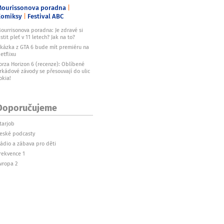
ourissonova poradna
Komiksy
Festival ABC
ourrisonova poradna: Je zdravé si
istit pleť v 11 letech? Jak na to?
kázka z GTA 6 bude mít premiéru na
etflixu
orza Horizon 6 (recenze): Oblíbené
rkádové závody se přesouvají do ulic
okia!
Doporučujeme
tarjob
eské podcasty
ádio a zábava pro děti
rekvence 1
vropa 2