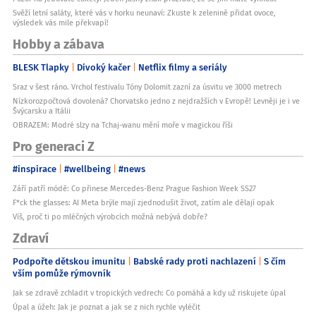
Svěží letní saláty, které vás v horku neunaví: Zkuste k zelenině přidat ovoce,
výsledek vás mile překvapí!
Hobby a zábava
BLESK Tlapky
Divoký kačer
Netflix filmy a seriály
Sraz v šest ráno. Vrchol festivalu Tóny Dolomit zazní za úsvitu ve 3000 metrech
Nízkorozpočtová dovolená? Chorvatsko jedno z nejdražších v Evropě! Levněji je i ve
Švýcarsku a Itálii
OBRAZEM: Modré slzy na Tchaj-wanu mění moře v magickou říši
Pro generaci Z
#inspirace
#wellbeing
#news
Září patří módě: Co přinese Mercedes-Benz Prague Fashion Week SS27
F*ck the glasses: AI Meta brýle mají zjednodušit život, zatím ale dělají opak
Víš, proč ti po mléčných výrobcích možná nebývá dobře?
Zdraví
Podpořte dětskou imunitu
Babské rady proti nachlazení
S čím
vším pomůže rýmovník
Jak se zdravě zchladit v tropických vedrech: Co pomáhá a kdy už riskujete úpal
Úpal a úžeh: Jak je poznat a jak se z nich rychle vyléčit