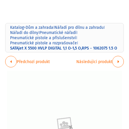
Katalog
Dům a zahrada
Nářadí pro dílnu a zahradu
>
|
|
Nářadí do dílny
Pneumatické nářadí
|
|
Pneumatické pistole a příslušenství
|
Pneumatické pistole a rozprašovače
|
SATAjet X 5500 HVLP DIGITAL 1,1 O-1,5 O,RPS - 1062075 1.5 O
Předchozí produkt
Následující produkt