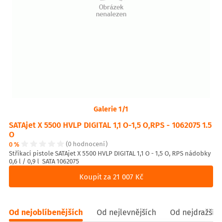
Galerie 1/1
SATAjet X 5500 HVLP DIGITAL 1,1 O-1,5 O,RPS - 1062075 1.5
O
0 %
(0 hodnocení)
Stříkací pistole SATAjet X 5500 HVLP DIGITAL 1,1 O - 1,5 O, RPS nádobky
0,6 l / 0,9 l SATA 1062075
Koupit za 21 007 Kč
Od nejoblíbenějších
Od nejlevnějších
Od nejdražšíc