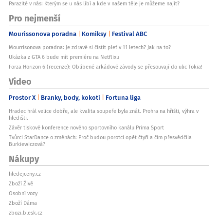
Parazité v nás: Kterým se u nás líbí a kde v našem těle je můžeme najít?
Pro nejmenší
Mourissonova poradna
Komiksy
Festival ABC
Mourrisonova poradna: Je zdravé si čistit pleť v 11 letech? Jak na to?
Ukázka z GTA 6 bude mít premiéru na Netflixu
Forza Horizon 6 (recenze): Oblíbené arkádové závody se přesouvají do ulic Tokia!
Video
Prostor X
Branky, body, kokoti
Fortuna liga
Hradec hrál velice dobře, ale kvalita soupeře byla znát. Prohra na hřišti, výhra v
hledišti.
Závěr tiskové konference nového sportovního kanálu Prima Sport
Tvůrci StarDance o změnách: Proč budou porotci opět čtyři a čím přesvědčila
Burkiewiczová?
Nákupy
hledejceny.cz
Zboží Živě
Osobní vozy
Zboží Dáma
zbozi.blesk.cz