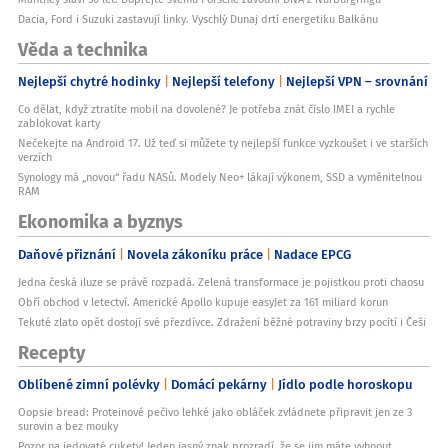
Dacia, Ford i Suzuki zastavují linky. Vyschlý Dunaj drtí energetiku Balkánu
Věda a technika
Nejlepší chytré hodinky
Nejlepší telefony
Nejlepší VPN – srovnání
Co dělat, když ztratíte mobil na dovolené? Je potřeba znát číslo IMEI a rychle
zablokovat karty
Nečekejte na Android 17. Už teď si můžete ty nejlepší funkce vyzkoušet i ve starších
verzích
Synology má „novou“ řadu NASů. Modely Neo+ lákají výkonem, SSD a vyměnitelnou
RAM
Ekonomika a byznys
Daňové přiznání
Novela zákoníku práce
Nadace EPCG
Jedna česká iluze se právě rozpadá. Zelená transformace je pojistkou proti chaosu
Obří obchod v letectví. Americké Apollo kupuje easyJet za 161 miliard korun
Tekuté zlato opět dostojí své přezdívce. Zdražení běžné potraviny brzy pocítí i Češi
Recepty
Oblíbené zimní polévky
Domácí pekárny
Jídlo podle horoskopu
Oopsie bread: Proteinové pečivo lehké jako obláček zvládnete připravit jen ze 3
surovin a bez mouky
Pozor na jedovaté cukety! Jeden jasný znak prozradí, že se jim máte vyhnout