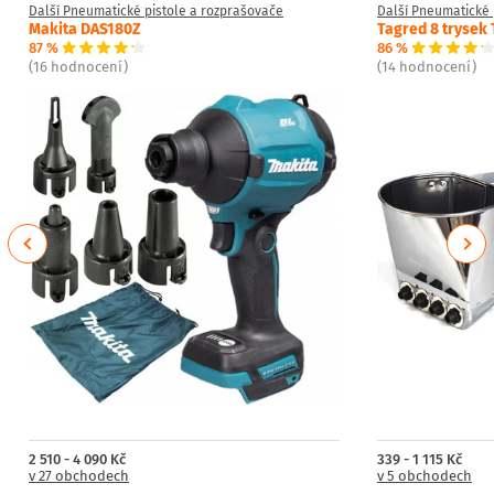
Další Pneumatické pistole a rozprašovače
Další Pneumatické 
Makita DAS180Z
Tagred 8 trysek
87 %
86 %
(16 hodnocení)
(14 hodnocení)
Previous
Next
2 510 - 4 090 Kč
339 - 1 115 Kč
v 27 obchodech
v 5 obchodech