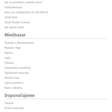
Jak na prohlídku ojetého vozu?
HobbyKompas
Auto pro začátečníka do 100 000 Kč
Zboží Auto
Ojetá Škoda Octavia
Jak vybrat auto?
Mimibazar
Testujte s Mimibazarem
Monster High
Barbie
Lego
Pyžama
Kosmetika a parfémy
Teplákové soupravy
Dětské boty
Ložní povlečení
Bazar nábytku
Doporučujeme
Starjob
České podcasty