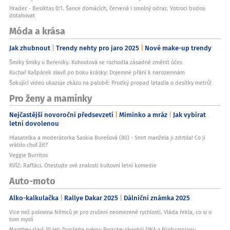
Hradec - Besiktas 0:1. Šance domácích, červená i smolný odraz. Votroci budou
dotahovat
Móda a krása
Jak zhubnout
Trendy nehty pro jaro 2025
Nové make-up trendy
Šmiky šmiky u Bereniky. Kohoutová se rozhodla zásadně změnit účes
Kuchař Kašpárek slavil po boku krásky: Dojemné přání k narozeninám
Šokující video ukazuje zkázu na palubě: Prudký propad letadla o desítky metrů!
Pro ženy a maminky
Nejčastější novoroční předsevzetí
Miminko a mráz
Jak vybírat
letní dovolenou
Hlasatelka a moderátorka Saskia Burešová (80) - Smrt manžela ji zdrtila! Co jí
vrátilo chuť žít?
Veggie Burritos
KVÍZ: Rafťáci. Otestujte své znalosti kultovní letní komedie
Auto-moto
Alko-kalkulačka
Rallye Dakar 2025
Dálniční známka 2025
Více než polovina Němců je pro zrušení neomezené rychlosti. Vláda řekla, co si o
tom myslí
Manthey slaví 30 let: Dopřejte svému Porsche závodní DNA z Nürburgringu