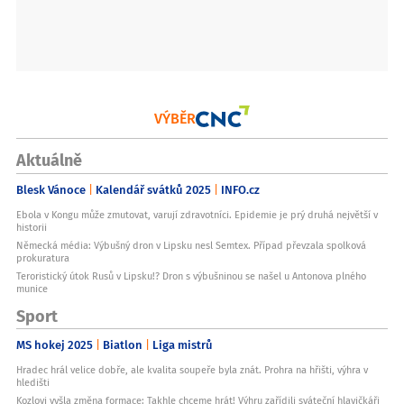
VÝBĚR
Aktuálně
Blesk Vánoce
Kalendář svátků 2025
INFO.cz
Ebola v Kongu může zmutovat, varují zdravotníci. Epidemie je prý druhá největší v
historii
Německá média: Výbušný dron v Lipsku nesl Semtex. Případ převzala spolková
prokuratura
Teroristický útok Rusů v Lipsku!? Dron s výbušninou se našel u Antonova plného
munice
Sport
MS hokej 2025
Biatlon
Liga mistrů
Hradec hrál velice dobře, ale kvalita soupeře byla znát. Prohra na hřišti, výhra v
hledišti
Kozlovi vyšla změna formace: Takhle chceme hrát! Výhru zařídili sváteční hlavičkáři