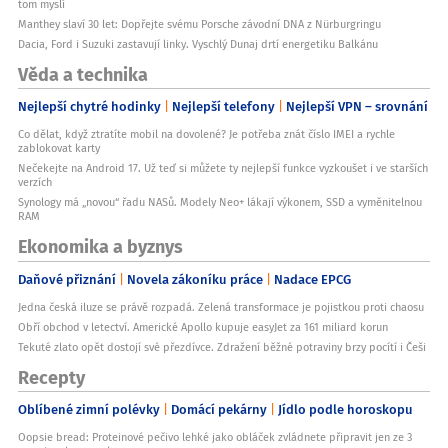
tom myslí
Manthey slaví 30 let: Dopřejte svému Porsche závodní DNA z Nürburgringu
Dacia, Ford i Suzuki zastavují linky. Vyschlý Dunaj drtí energetiku Balkánu
Věda a technika
Nejlepší chytré hodinky
Nejlepší telefony
Nejlepší VPN – srovnání
Co dělat, když ztratíte mobil na dovolené? Je potřeba znát číslo IMEI a rychle
zablokovat karty
Nečekejte na Android 17. Už teď si můžete ty nejlepší funkce vyzkoušet i ve starších
verzích
Synology má „novou“ řadu NASů. Modely Neo+ lákají výkonem, SSD a vyměnitelnou
RAM
Ekonomika a byznys
Daňové přiznání
Novela zákoníku práce
Nadace EPCG
Jedna česká iluze se právě rozpadá. Zelená transformace je pojistkou proti chaosu
Obří obchod v letectví. Americké Apollo kupuje easyJet za 161 miliard korun
Tekuté zlato opět dostojí své přezdívce. Zdražení běžné potraviny brzy pocítí i Češi
Recepty
Oblíbené zimní polévky
Domácí pekárny
Jídlo podle horoskopu
Oopsie bread: Proteinové pečivo lehké jako obláček zvládnete připravit jen ze 3