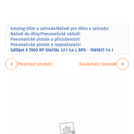
Katalog
Dům a zahrada
Nářadí pro dílnu a zahradu
>
|
|
Nářadí do dílny
Pneumatické nářadí
|
|
Pneumatické pistole a příslušenství
|
Pneumatické pistole a rozprašovače
|
SATAjet X 5500 RP DIGITAL 1,1 I-1,4 I, RPS - 1061621 1.4 I
Předchozí produkt
Následující produkt