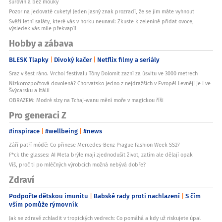
surovin a bez mouky
Pozor na jedovaté cukety! Jeden jasný znak prozradí, že se jim máte vyhnout
Svěží letní saláty, které vás v horku neunaví: Zkuste k zelenině přidat ovoce,
výsledek vás mile překvapí!
Hobby a zábava
BLESK Tlapky
Divoký kačer
Netflix filmy a seriály
Sraz v šest ráno. Vrchol festivalu Tóny Dolomit zazní za úsvitu ve 3000 metrech
Nízkorozpočtová dovolená? Chorvatsko jedno z nejdražších v Evropě! Levněji je i ve
Švýcarsku a Itálii
OBRAZEM: Modré slzy na Tchaj-wanu mění moře v magickou říši
Pro generaci Z
#inspirace
#wellbeing
#news
Září patří módě: Co přinese Mercedes-Benz Prague Fashion Week SS27
F*ck the glasses: AI Meta brýle mají zjednodušit život, zatím ale dělají opak
Víš, proč ti po mléčných výrobcích možná nebývá dobře?
Zdraví
Podpořte dětskou imunitu
Babské rady proti nachlazení
S čím
vším pomůže rýmovník
Jak se zdravě zchladit v tropických vedrech: Co pomáhá a kdy už riskujete úpal