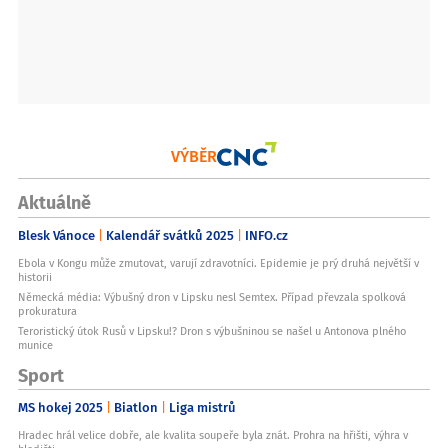
VÝBĚR
Aktuálně
Blesk Vánoce
Kalendář svátků 2025
INFO.cz
Ebola v Kongu může zmutovat, varují zdravotníci. Epidemie je prý druhá největší v
historii
Německá média: Výbušný dron v Lipsku nesl Semtex. Případ převzala spolková
prokuratura
Teroristický útok Rusů v Lipsku!? Dron s výbušninou se našel u Antonova plného
munice
Sport
MS hokej 2025
Biatlon
Liga mistrů
Hradec hrál velice dobře, ale kvalita soupeře byla znát. Prohra na hřišti, výhra v