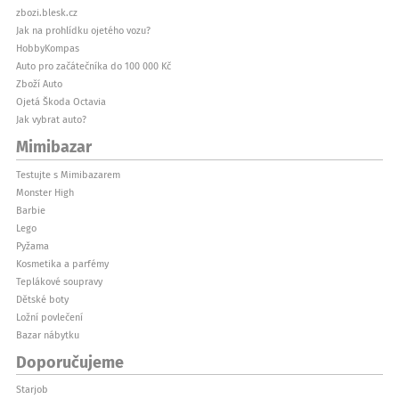
zbozi.blesk.cz
Jak na prohlídku ojetého vozu?
HobbyKompas
Auto pro začátečníka do 100 000 Kč
Zboží Auto
Ojetá Škoda Octavia
Jak vybrat auto?
Mimibazar
Testujte s Mimibazarem
Monster High
Barbie
Lego
Pyžama
Kosmetika a parfémy
Teplákové soupravy
Dětské boty
Ložní povlečení
Bazar nábytku
Doporučujeme
Starjob