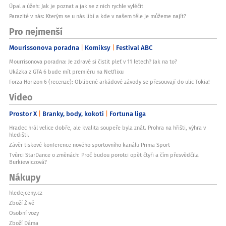
Úpal a úžeh: Jak je poznat a jak se z nich rychle vyléčit
Parazité v nás: Kterým se u nás líbí a kde v našem těle je můžeme najít?
Pro nejmenší
Mourissonova poradna
Komiksy
Festival ABC
Mourrisonova poradna: Je zdravé si čistit pleť v 11 letech? Jak na to?
Ukázka z GTA 6 bude mít premiéru na Netflixu
Forza Horizon 6 (recenze): Oblíbené arkádové závody se přesouvají do ulic Tokia!
Video
Prostor X
Branky, body, kokoti
Fortuna liga
Hradec hrál velice dobře, ale kvalita soupeře byla znát. Prohra na hřišti, výhra v
hledišti.
Závěr tiskové konference nového sportovního kanálu Prima Sport
Tvůrci StarDance o změnách: Proč budou porotci opět čtyři a čím přesvědčila
Burkiewiczová?
Nákupy
hledejceny.cz
Zboží Živě
Osobní vozy
Zboží Dáma