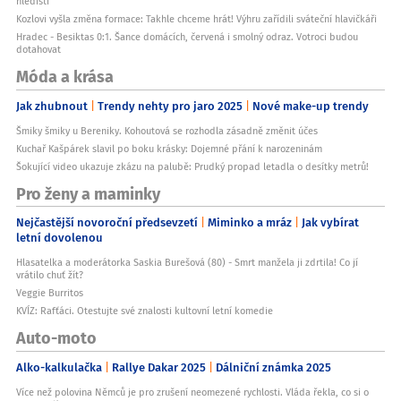
hledišti
Kozlovi vyšla změna formace: Takhle chceme hrát! Výhru zařídili sváteční hlavičkáři
Hradec - Besiktas 0:1. Šance domácích, červená i smolný odraz. Votroci budou
dotahovat
Móda a krása
Jak zhubnout
Trendy nehty pro jaro 2025
Nové make-up trendy
Šmiky šmiky u Bereniky. Kohoutová se rozhodla zásadně změnit účes
Kuchař Kašpárek slavil po boku krásky: Dojemné přání k narozeninám
Šokující video ukazuje zkázu na palubě: Prudký propad letadla o desítky metrů!
Pro ženy a maminky
Nejčastější novoroční předsevzetí
Miminko a mráz
Jak vybírat
letní dovolenou
Hlasatelka a moderátorka Saskia Burešová (80) - Smrt manžela ji zdrtila! Co jí
vrátilo chuť žít?
Veggie Burritos
KVÍZ: Rafťáci. Otestujte své znalosti kultovní letní komedie
Auto-moto
Alko-kalkulačka
Rallye Dakar 2025
Dálniční známka 2025
Více než polovina Němců je pro zrušení neomezené rychlosti. Vláda řekla, co si o