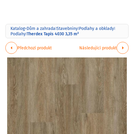
Katalog
Dům a zahrada
Stavebniny
Podlahy a obklady
>
|
|
|
Therdex Tapis 4030 3,35 m²
Podlahy
|
Předchozí produkt
Následující produkt