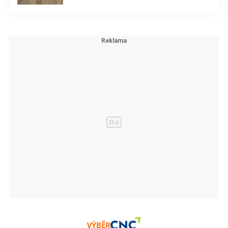
VÝBĚR