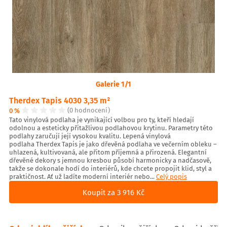
Galerie 1/1
Therdex Tapis 4030 3,35 m²
0 %
(0 hodnocení)
Tato vinylová podlaha je vynikající volbou pro ty, kteří hledají
odolnou a esteticky přitažlivou podlahovou krytinu. Parametry této
podlahy zaručují její vysokou kvalitu. Lepená vinylová
podlaha Therdex Tapis je jako dřevěná podlaha ve večerním obleku –
uhlazená, kultivovaná, ale přitom příjemná a přirozená. Elegantní
dřevěné dekory s jemnou kresbou působí harmonicky a nadčasově,
takže se dokonale hodí do interiérů, kde chcete propojit klid, styl a
praktičnost. Ať už ladíte moderní interiér nebo...
Celý popis
Koupit za 3 916 Kč