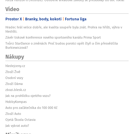
Forza Horizon 6 (recenze): Oblíbené arkádové závody se přesouvají do ulic Tokia!
Video
Prostor X
Branky, body, kokoti
Fortuna liga
Hradec hrál velice dobře, ale kvalita soupeře byla znát. Prohra na hřišti, výhra v
hledišti.
Závěr tiskové konference nového sportovního kanálu Prima Sport
Tvůrci StarDance o změnách: Proč budou porotci opět čtyři a čím přesvědčila
Burkiewiczová?
Nákupy
hledejceny.cz
Zboží Živě
Osobní vozy
Zboží Dáma
zbozi.blesk.cz
Jak na prohlídku ojetého vozu?
HobbyKompas
Auto pro začátečníka do 100 000 Kč
Zboží Auto
Ojetá Škoda Octavia
Jak vybrat auto?