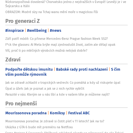
Nízkorozpočtová dovolená? Chorvatsko jedno z nejdražších v Evropě! Levněji je i ve
Švýcarsku a Itálii
OBRAZEM: Modré slzy na Tchaj-wanu mění moře v magickou říši
Pro generaci Z
#inspirace
#wellbeing
#news
Září patří módě: Co přinese Mercedes-Benz Prague Fashion Week SS27
F*ck the glasses: AI Meta brýle mají zjednodušit život, zatím ale dělají opak
Víš, proč ti po mléčných výrobcích možná nebývá dobře?
Zdraví
Podpořte dětskou imunitu
Babské rady proti nachlazení
S čím
vším pomůže rýmovník
Jak se zdravě zchladit v tropických vedrech: Co pomáhá a kdy už riskujete úpal
Úpal a úžeh: Jak je poznat a jak se z nich rychle vyléčit
Parazité v nás: Kterým se u nás líbí a kde v našem těle je můžeme najít?
Pro nejmenší
Mourissonova poradna
Komiksy
Festival ABC
Mourrisonova poradna: Je zdravé si čistit pleť v 11 letech? Jak na to?
Ukázka z GTA 6 bude mít premiéru na Netflixu