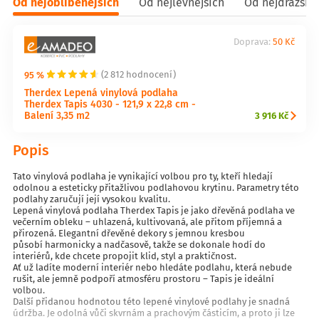
Od nejoblíbenějších
Od nejlevnějších
Od nejdražšíc
Doprava:
50 Kč
95 %
(2 812 hodnocení)
Therdex Lepená vinylová podlaha
Therdex Tapis 4030 - 121,9 x 22,8 cm -
Balení 3,35 m2
3 916 Kč
Popis
Tato vinylová podlaha je vynikající volbou pro ty, kteří hledají
odolnou a esteticky přitažlivou podlahovou krytinu. Parametry této
podlahy zaručují její vysokou kvalitu.
Lepená vinylová podlaha Therdex Tapis je jako dřevěná podlaha ve
večerním obleku – uhlazená, kultivovaná, ale přitom příjemná a
přirozená. Elegantní dřevěné dekory s jemnou kresbou
působí harmonicky a nadčasově, takže se dokonale hodí do
interiérů, kde chcete propojit klid, styl a praktičnost.
Ať už ladíte moderní interiér nebo hledáte podlahu, která nebude
rušit, ale jemně podpoří atmosféru prostoru – Tapis je ideální
volbou.
Další přidanou hodnotou této lepené vinylové podlahy je snadná
údržba. Je odolná vůči skvrnám a prachovým částicím, a proto ji lze