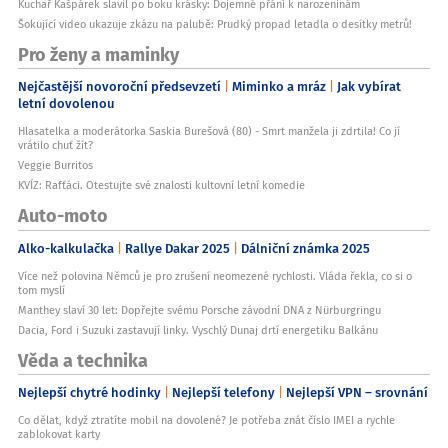
Kuchař Kašpárek slavil po boku krásky: Dojemné přání k narozeninám
Šokující video ukazuje zkázu na palubě: Prudký propad letadla o desítky metrů!
Pro ženy a maminky
Nejčastější novoroční předsevzetí
Miminko a mráz
Jak vybírat
letní dovolenou
Hlasatelka a moderátorka Saskia Burešová (80) - Smrt manžela ji zdrtila! Co jí
vrátilo chuť žít?
Veggie Burritos
KVÍZ: Rafťáci. Otestujte své znalosti kultovní letní komedie
Auto-moto
Alko-kalkulačka
Rallye Dakar 2025
Dálniční známka 2025
Více než polovina Němců je pro zrušení neomezené rychlosti. Vláda řekla, co si o
tom myslí
Manthey slaví 30 let: Dopřejte svému Porsche závodní DNA z Nürburgringu
Dacia, Ford i Suzuki zastavují linky. Vyschlý Dunaj drtí energetiku Balkánu
Věda a technika
Nejlepší chytré hodinky
Nejlepší telefony
Nejlepší VPN – srovnání
Co dělat, když ztratíte mobil na dovolené? Je potřeba znát číslo IMEI a rychle
zablokovat karty