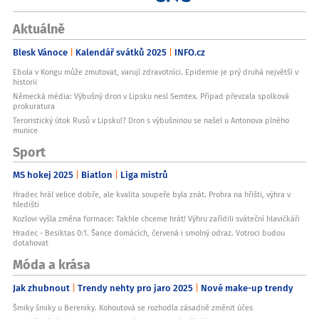
Aktuálně
Blesk Vánoce
Kalendář svátků 2025
INFO.cz
Ebola v Kongu může zmutovat, varují zdravotníci. Epidemie je prý druhá největší v
historii
Německá média: Výbušný dron v Lipsku nesl Semtex. Případ převzala spolková
prokuratura
Teroristický útok Rusů v Lipsku!? Dron s výbušninou se našel u Antonova plného
munice
Sport
MS hokej 2025
Biatlon
Liga mistrů
Hradec hrál velice dobře, ale kvalita soupeře byla znát. Prohra na hřišti, výhra v
hledišti
Kozlovi vyšla změna formace: Takhle chceme hrát! Výhru zařídili sváteční hlavičkáři
Hradec - Besiktas 0:1. Šance domácích, červená i smolný odraz. Votroci budou
dotahovat
Móda a krása
Jak zhubnout
Trendy nehty pro jaro 2025
Nové make-up trendy
Šmiky šmiky u Bereniky. Kohoutová se rozhodla zásadně změnit účes