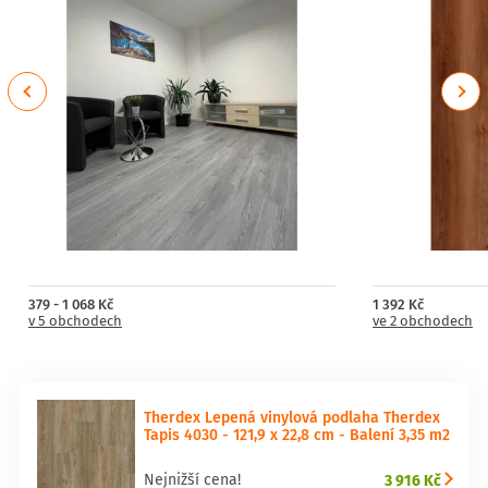
Previous
Next
379 - 1 068 Kč
1 392 Kč
v 5 obchodech
ve 2 obchodech
Therdex Lepená vinylová podlaha Therdex
Tapis 4030 - 121,9 x 22,8 cm - Balení 3,35 m2
3 916 Kč
Nejnižší cena!