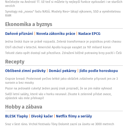
Nečekejte na Android 17. Už teď si můžete ty nejlepší funkce vyzkoušet i ve starších
verzích
Synology má „novou“ řadu NASů. Modely Neo+ lákají výkonem, SSD a vyměnitelnou
RAM
Ekonomika a byznys
Daňové přiznání
Novela zákoníku práce
Nadace EPCG
Jedna česká iluze se právě rozpadá. Zelená transformace je pojistkou proti chaosu
Obří obchod v letectví. Americké Apollo kupuje easyJet za 161 miliard korun
Tekuté zlato opět dostojí své přezdívce. Zdražení běžné potraviny brzy pocítí i Češi
Recepty
Oblíbené zimní polévky
Domácí pekárny
Jídlo podle horoskopu
Oopsie bread: Proteinové pečivo lehké jako obláček zvládnete připravit jen ze 3
surovin a bez mouky
Pozor na jedovaté cukety! Jeden jasný znak prozradí, že se jim máte vyhnout
Svěží letní saláty, které vás v horku neunaví: Zkuste k zelenině přidat ovoce,
výsledek vás mile překvapí!
Hobby a zábava
BLESK Tlapky
Divoký kačer
Netflix filmy a seriály
Sraz v šest ráno. Vrchol festivalu Tóny Dolomit zazní za úsvitu ve 3000 metrech