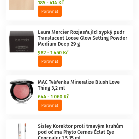
185 - 414 Kč
Porovnat
Laura Mercier Rozjasňující sypký pudr
Translucent Loose Glow Setting Powder
Medium Deep 29 g
982 - 1 450 Kč
Porovnat
MAC Tvářenka Mineralize Blush Love
Thing 3,2 ml
644 - 1 060 Kč
Porovnat
Sisley Korektor proti tmavým kruhům
pod očima Phyto Cernes Éclat Eye
Concealer 1,5 15 ml