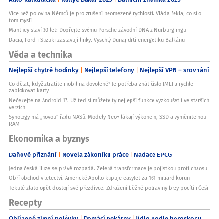
Více než polovina Němců je pro zrušení neomezené rychlosti. Vláda řekla, co si o
tom myslí
Manthey slaví 30 let: Dopřejte svému Porsche závodní DNA z Nürburgringu
Dacia, Ford i Suzuki zastavují linky. Vyschlý Dunaj drtí energetiku Balkánu
Věda a technika
Nejlepší chytré hodinky
Nejlepší telefony
Nejlepší VPN – srovnání
Co dělat, když ztratíte mobil na dovolené? Je potřeba znát číslo IMEI a rychle
zablokovat karty
Nečekejte na Android 17. Už teď si můžete ty nejlepší funkce vyzkoušet i ve starších
verzích
Synology má „novou“ řadu NASů. Modely Neo+ lákají výkonem, SSD a vyměnitelnou
RAM
Ekonomika a byznys
Daňové přiznání
Novela zákoníku práce
Nadace EPCG
Jedna česká iluze se právě rozpadá. Zelená transformace je pojistkou proti chaosu
Obří obchod v letectví. Americké Apollo kupuje easyJet za 161 miliard korun
Tekuté zlato opět dostojí své přezdívce. Zdražení běžné potraviny brzy pocítí i Češi
Recepty
Oblíbené zimní polévky
Domácí pekárny
Jídlo podle horoskopu