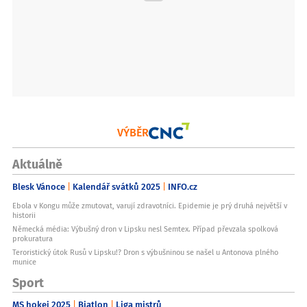
VÝBĚR
Aktuálně
Blesk Vánoce
Kalendář svátků 2025
INFO.cz
Ebola v Kongu může zmutovat, varují zdravotníci. Epidemie je prý druhá největší v
historii
Německá média: Výbušný dron v Lipsku nesl Semtex. Případ převzala spolková
prokuratura
Teroristický útok Rusů v Lipsku!? Dron s výbušninou se našel u Antonova plného
munice
Sport
MS hokej 2025
Biatlon
Liga mistrů