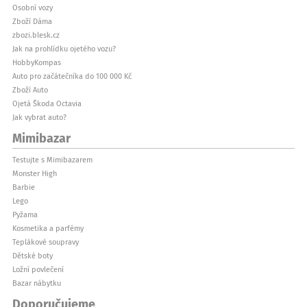
Osobní vozy
Zboží Dáma
zbozi.blesk.cz
Jak na prohlídku ojetého vozu?
HobbyKompas
Auto pro začátečníka do 100 000 Kč
Zboží Auto
Ojetá Škoda Octavia
Jak vybrat auto?
Mimibazar
Testujte s Mimibazarem
Monster High
Barbie
Lego
Pyžama
Kosmetika a parfémy
Teplákové soupravy
Dětské boty
Ložní povlečení
Bazar nábytku
Doporučujeme