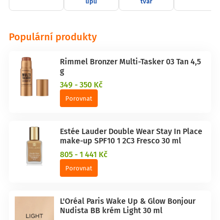
upu
tvář
Populární produkty
Rimmel Bronzer Multi-Tasker 03 Tan 4,5
g
349 - 350 Kč
Porovnat
Estée Lauder Double Wear Stay In Place
make-up SPF10 1 2C3 Fresco 30 ml
805 - 1 441 Kč
Porovnat
L'Oréal Paris Wake Up & Glow Bonjour
Nudista BB krém Light 30 ml