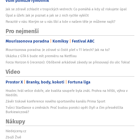
vším pomůže rýmovník
Jak se zdravě zchladit v tropických vedrech: Co pomáhá a kdy už riskujete úpal
Úpal a úžeh: Jak je poznat a jak se z nich rychle vyléčit
Parazité v nás: Kterým se u nás líbí a kde v našem těle je můžeme najít?
Pro nejmenší
Mourissonova poradna
Komiksy
Festival ABC
Mourrisonova poradna: Je zdravé si čistit pleť v 11 letech? Jak na to?
Ukázka z GTA 6 bude mít premiéru na Netflixu
Forza Horizon 6 (recenze): Oblíbené arkádové závody se přesouvají do ulic Tokia!
Video
Prostor X
Branky, body, kokoti
Fortuna liga
Hradec hrál velice dobře, ale kvalita soupeře byla znát. Prohra na hřišti, výhra v
hledišti.
Závěr tiskové konference nového sportovního kanálu Prima Sport
Tvůrci StarDance o změnách: Proč budou porotci opět čtyři a čím přesvědčila
Burkiewiczová?
Nákupy
hledejceny.cz
Zboží Živě