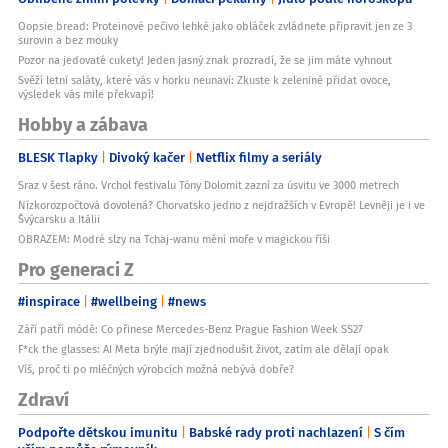
Oopsie bread: Proteinové pečivo lehké jako obláček zvládnete připravit jen ze 3
surovin a bez mouky
Pozor na jedovaté cukety! Jeden jasný znak prozradí, že se jim máte vyhnout
Svěží letní saláty, které vás v horku neunaví: Zkuste k zelenině přidat ovoce,
výsledek vás mile překvapí!
Hobby a zábava
BLESK Tlapky
Divoký kačer
Netflix filmy a seriály
Sraz v šest ráno. Vrchol festivalu Tóny Dolomit zazní za úsvitu ve 3000 metrech
Nízkorozpočtová dovolená? Chorvatsko jedno z nejdražších v Evropě! Levněji je i ve
Švýcarsku a Itálii
OBRAZEM: Modré slzy na Tchaj-wanu mění moře v magickou říši
Pro generaci Z
#inspirace
#wellbeing
#news
Září patří módě: Co přinese Mercedes-Benz Prague Fashion Week SS27
F*ck the glasses: AI Meta brýle mají zjednodušit život, zatím ale dělají opak
Víš, proč ti po mléčných výrobcích možná nebývá dobře?
Zdraví
Podpořte dětskou imunitu
Babské rady proti nachlazení
S čím