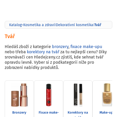
Tvář
Katalog
Kosmetika a zdraví
Dekorativní kosmetika
>
|
|
Tvář
Hledáš zboží z kategorie
bronzery
,
fixace make-upu
nebo třeba
korektory na tvář
za tu nejlepší cenu? Díky
srovnávači cen Hledejceny.cz zjistíš, kde sehnat tvář
opravdu levně. Vyber si z podkategorií níže pro
zobrazení nabídky produktů.
Bronzery
Fixace make-
Korektory na
Make-upy