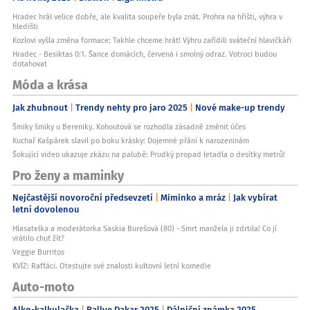
Hradec hrál velice dobře, ale kvalita soupeře byla znát. Prohra na hřišti, výhra v
hledišti
Kozlovi vyšla změna formace: Takhle chceme hrát! Výhru zařídili sváteční hlavičkáři
Hradec - Besiktas 0:1. Šance domácích, červená i smolný odraz. Votroci budou
dotahovat
Móda a krása
Jak zhubnout
Trendy nehty pro jaro 2025
Nové make-up trendy
Šmiky šmiky u Bereniky. Kohoutová se rozhodla zásadně změnit účes
Kuchař Kašpárek slavil po boku krásky: Dojemné přání k narozeninám
Šokující video ukazuje zkázu na palubě: Prudký propad letadla o desítky metrů!
Pro ženy a maminky
Nejčastější novoroční předsevzetí
Miminko a mráz
Jak vybírat
letní dovolenou
Hlasatelka a moderátorka Saskia Burešová (80) - Smrt manžela ji zdrtila! Co jí
vrátilo chuť žít?
Veggie Burritos
KVÍZ: Rafťáci. Otestujte své znalosti kultovní letní komedie
Auto-moto
Alko-kalkulačka
Rallye Dakar 2025
Dálniční známka 2025