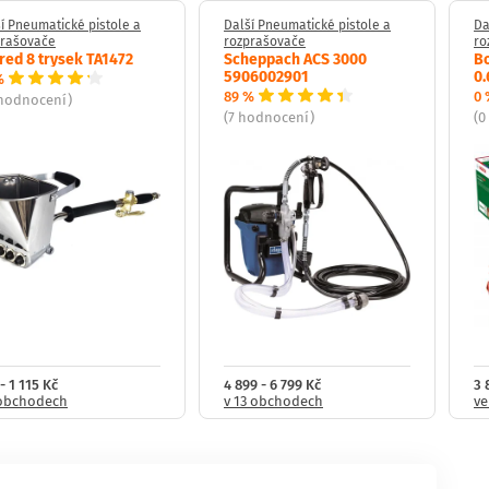
í Pneumatické pistole a
Další Pneumatické pistole a
Da
prašovače
rozprašovače
ro
red 8 trysek TA1472
Scheppach ACS 3000
Bo
5906002901
0.
%
89 %
0 
 hodnocení)
(7 hodnocení)
(0
- 1 115 Kč
4 899 - 6 799 Kč
3 
 obchodech
v 13 obchodech
ve