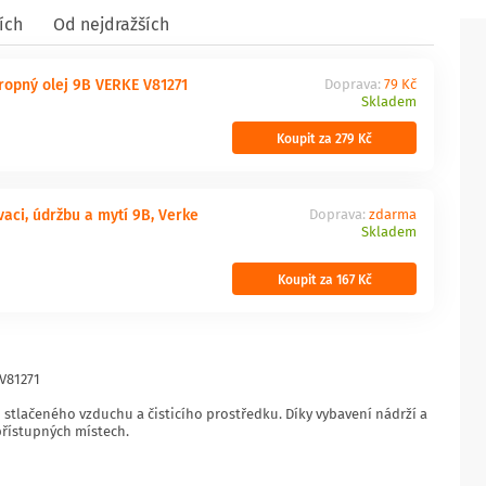
ích
Od nejdražších
ropný olej 9B VERKE V81271
Doprava:
79 Kč
Skladem
Koupit za 279 Kč
vaci, údržbu a mytí 9B, Verke
Doprava:
zdarma
Skladem
Koupit za 167 Kč
 V81271
 stlačeného vzduchu a čisticího prostředku. Díky vybavení nádrží a
přístupných místech.