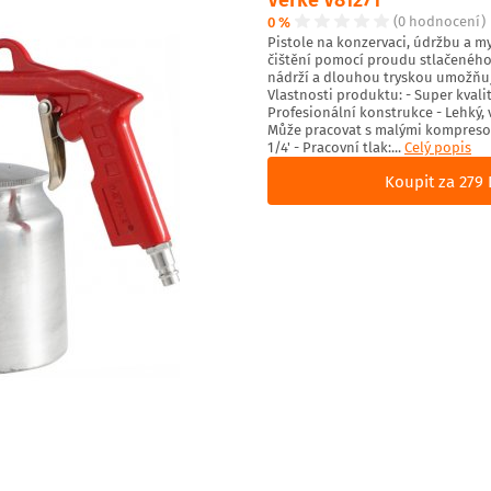
0 %
(0 hodnocení)
Pistole na konzervaci, údržbu a myt
čištění pomocí proudu stlačeného 
nádrží a dlouhou tryskou umožňuje
Vlastnosti produktu: - Super kvali
Profesionální konstrukce - Lehký, v
Může pracovat s malými kompresory
1/4' - Pracovní tlak:...
Celý popis
Koupit za 279 