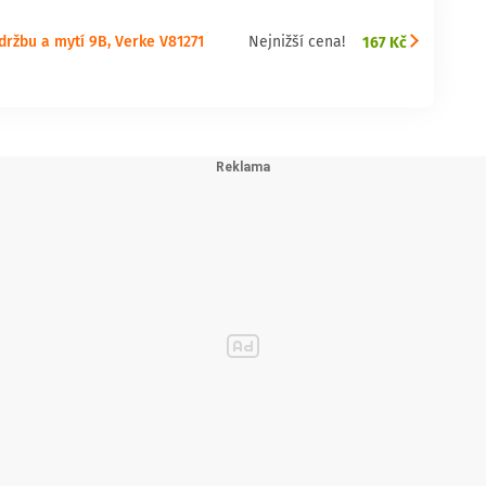
údržbu a mytí 9B, Verke V81271
167 Kč
Nejnižší cena!