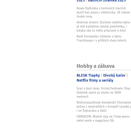
Nová čtyřkolka v terénních daciích
jezdí bez plynu i elektricky. Už máme
české ceny
Andreas Jenzer: Duchem našeho týmu
je dát každému stejné podmínky, i
kdyby nás to mělo připravit o titul
Raúl Fernandez zůstane u týmu
Trackhouse i v příštích dvou letech
Hobby a zábava
BLESK Tlapky
Divoký kačer
Netflix filmy a seriály
Sraz v šest ráno. Vrchol festivalu Tóny
Dolomit zazní za úsvitu ve 3000
metrech
Nízkorozpočtová dovolená? Chorvats
jedno z nejdražších v Evropě! Levněji 
i ve Švýcarsku a Itálii
OBRAZEM: Modré slzy na Tchaj-wanu
mění moře v magickou říši