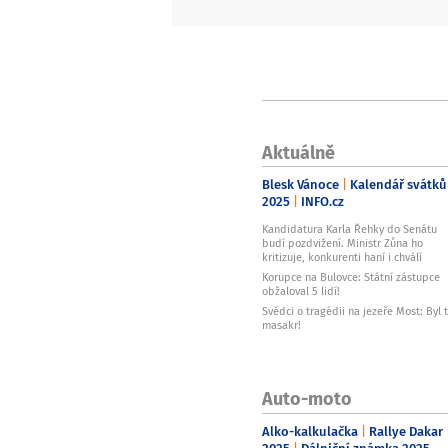
Aktuálně
Blesk Vánoce
Kalendář svátků
2025
INFO.cz
Kandidatura Karla Řehky do Senátu
budí pozdvižení. Ministr Zůna ho
kritizuje, konkurenti haní i chválí
Korupce na Bulovce: Státní zástupce
obžaloval 5 lidí!
Svědci o tragédii na jezeře Most: Byl 
masakr!
Auto-moto
Alko-kalkulačka
Rallye Dakar
2025
Dálniční známka 2025