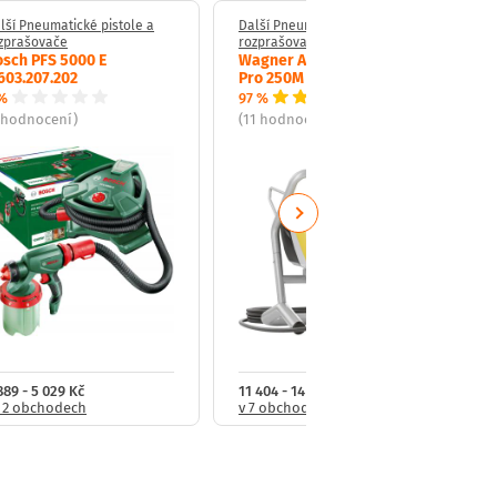
lší Pneumatické pistole a
Další Pneumatické pistole a
zprašovače
rozprašovače
sch PFS 5000 E
Wagner Airless Control
603.207.202
Pro 250M 2371053
%
97 %
 hodnocení)
(11 hodnocení)
Next
889 - 5 029 Kč
11 404 - 14 172 Kč
 2 obchodech
v 7 obchodech