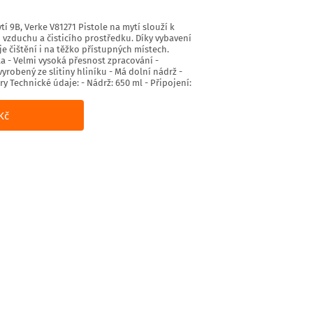
í 9B, Verke V81271 Pistole na mytí slouží k
vzduchu a čisticího prostředku. Díky vybavení
 čištění i na těžko přístupných místech.
ta - Velmi vysoká přesnost zpracování -
yrobený ze slitiny hliníku - Má dolní nádrž -
 Technické údaje: - Nádrž: 650 ml - Připojení:
Kč