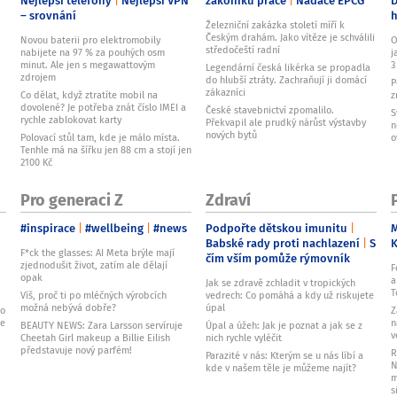
– srovnání
Železniční zakázka století míří k
Českým drahám. Jako vítěze je schválili
Novou baterii pro elektromobily
O
středočeští radní
nabijete na 97 % za pouhých osm
j
minut. Ale jen s megawattovým
3
Legendární česká likérka se propadla
zdrojem
do hlubší ztráty. Zachraňují ji domácí
P
zákazníci
Co dělat, když ztratíte mobil na
z
dovolené? Je potřeba znát číslo IMEI a
České stavebnictví zpomalilo.
S
rychle zablokovat karty
Překvapil ale prudký nárůst výstavby
n
nových bytů
Polovací stůl tam, kde je málo místa.
o
Tenhle má na šířku jen 88 cm a stojí jen
2100 Kč
Pro generaci Z
Zdraví
#inspirace
#wellbeing
#news
Podpořte dětskou imunitu
M
Babské rady proti nachlazení
S
F*ck the glasses: AI Meta brýle mají
čím vším pomůže rýmovník
zjednodušit život, zatím ale dělají
F
opak
a
Jak se zdravě zchladit v tropických
T
Víš, proč ti po mléčných výrobcích
vedrech: Co pomáhá a kdy už riskujete
možná nebývá dobře?
úpal
ko
Z
je
n
BEAUTY NEWS: Zara Larsson servíruje
Úpal a úžeh: Jak je poznat a jak se z
v
Cheetah Girl makeup a Billie Eilish
nich rychle vyléčit
představuje nový parfém!
R
Parazité v nás: Kterým se u nás líbí a
N
kde v našem těle je můžeme najít?
m
s