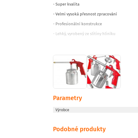
- Super kvalita
- Velmi vysoká přesnost zpracování
- Profesionální konstrukce
- Lehký, vyrobený ze slitiny hliníku
- Má dolní nádrž
- Může pracovat s malými kompresory
Technické údaje:
- Nádrž: 650 ml
- Připojení: 1/4'
- Pracovní tlak: 3 - 5 bar
Parametry
Výrobce
Podobné produkty