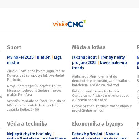
VÝBĚR
Sport
Móda a krása
MS hokej 2025
Biatlon
Liga
Jak zhubnout
Trendy nehty
N
mistrů
pro jaro 2025
Nové make-up
p
trendy
J
Zimák: Divné ticho kolem Jágra. Má se
Kometa bát Zbrojovky? Jak poskládat
Afghánec v Mnichově najel do
H
Pardubice
demonstrace odborářů, zabil matku s
B
batoletem. Teď dostal doživotí
C
Nový Sport Magazín: největší triumf
Messiho, rozhovor s Gudasem nebo
Řidiči, pozor! Tunely Lochkov a
V
plakát Pogačara
Cholupice na Pražském okruhu budou
to
K
o víkendu neprůjezdné
Senzační medaile na úvod juniorského
k
MS. Smíšená štafeta bere stříbro,
Děsivé přiznání Pártlové: Vážné obavy z
zazářila Botková (16)
nevyléčitelné nemoci
Věda a technika
Ekonomika a byznys
Nejlepší chytré hodinky
Daňové přiznání
Novela
O
Nejlepší telefony
Nejlepší VPN
zákoníku práce
Nadace EPCG
D