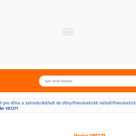
í pro dílnu a zahradu
Nářadí do dílny
Pneumatické nářadí
Pneumatické
|
|
|
ke V81271
Verke V81271