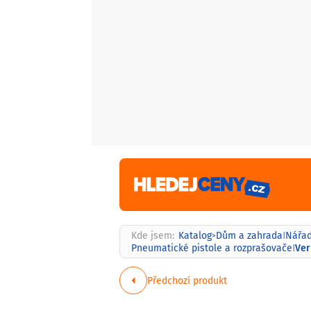
Kde jsem:
Katalog
Dům a zahrada
Nářad
>
|
Ver
Pneumatické pistole a rozprašovače
|
Předchozí produkt