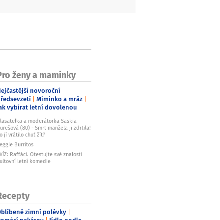
Pro ženy a maminky
ejčastější novoroční
ředsevzetí
Miminko a mráz
ak vybírat letní dovolenou
lasatelka a moderátorka Saskia
urešová (80) - Smrt manžela ji zdrtila!
o jí vrátilo chuť žít?
eggie Burritos
VÍZ: Rafťáci. Otestujte své znalosti
ultovní letní komedie
Recepty
blíbené zimní polévky
omácí pekárny
Jídlo podle