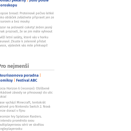
horoskopu
opsie bread: Proteinové pečivo lehké
ako obláček zvládnete připravit jen ze
 surovin a bez mouky
ozor na jedovaté cukety! Jeden jasný
nak prozradí, že se jim máte vyhnout
věží letní saláty, které vás v horku
eunaví: Zkuste k zelenině přidat
voce, výsledek vás mile překvapí!
Pro nejmenší
ourissonova poradna
Komiksy
Festival ABC
orza Horizon 6 (recenze): Oblíbené
rkádové závody se přesouvají do ulic
okia!
ase vychází Minecraft, tentokrát
ativně pro Nintendo Switch 2. Nová
erze dorazí v říjnu
ecenze hry Splatoon Raiders.
intendo proměnilo svou
ultiplayerovou sérii ve skvělou
ingleplayerovku