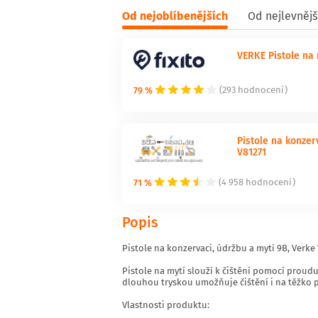
Od nejoblíbenějších
Od nejlevnějš
VERKE Pistole na 
79 %
(293 hodnocení)
Pistole na konzer
V81271
71 %
(4 958 hodnocení)
Popis
Pistole na konzervaci, údržbu a mytí 9B, Verke
Pistole na mytí slouží k čištění pomocí proudu
dlouhou tryskou umožňuje čištění i na těžko 
Vlastnosti produktu: