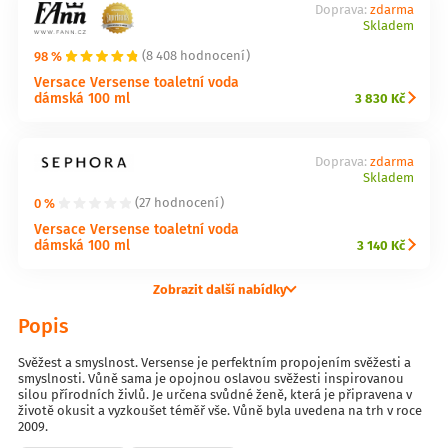
Doprava:
zdarma
Skladem
98 %
(8 408 hodnocení)
Versace Versense toaletní voda
dámská 100 ml
3 830 Kč
Doprava:
zdarma
Skladem
0 %
(27 hodnocení)
Versace Versense toaletní voda
dámská 100 ml
3 140 Kč
Zobrazit další nabídky
Popis
Svěžest a smyslnost. Versense je perfektním propojením svěžesti a
smyslnosti. Vůně sama je opojnou oslavou svěžesti inspirovanou
silou přírodních živlů. Je určena svůdné ženě, která je připravena v
životě okusit a vyzkoušet téměř vše. Vůně byla uvedena na trh v roce
2009.