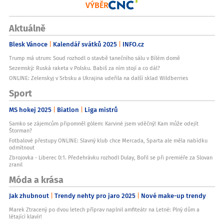
VÝBĚR
Aktuálně
Blesk Vánoce
Kalendář svátků 2025
INFO.cz
Trump má utrum: Soud rozhodl o stavbě tanečního sálu v Bílém domě
Sezemský: Ruská raketa v Polsku. Babiš za ním stojí a co dál?
ONLINE: Zelenskyj v Srbsku a Ukrajina udeřila na další sklad Wildberries
Sport
MS hokej 2025
Biatlon
Liga mistrů
Samko se zájemcům připomněl gólem: Karviné jsem vděčný! Kam může odejít
Štorman?
Fotbalové přestupy ONLINE: Slavný klub chce Mercada, Sparta ale měla nabídku
odmítnout
Zbrojovka - Liberec 0:1. Předehrávku rozhodl Dulay, Bořil se při premiéře za Slovan
zranil
Móda a krása
Jak zhubnout
Trendy nehty pro jaro 2025
Nové make-up trendy
Marek Ztracený po dvou letech příprav naplnil amfiteátr na Letné: Plný dům a
létající klavír!