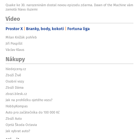
Quake ke 30. narozeninám dostal novou epizodu zdarma. Dawn of the Machine vám
zamotá hlavu iluzemi
Video
Prostor X
Branky, body, kokoti
Fortuna liga
Milan Knížák pohřeb
Jiří Pospíšil
Václav Klaus
Nákupy
hledejceny.cz
Zboží Živě
Osobní vozy
Zboží Dáma
zbozi.blesk.cz
Jak na prohlídku ojetého vozu?
HobbyKompas
Auto pro začátečníka do 100 000 Kč
Zboží Auto
Ojetá Škoda Octavia
Jak vybrat auto?