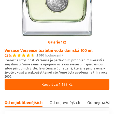
Galerie 1/2
Versace Versense toaletní voda dámská 100 ml
93 %
(1 010 hodnocení)
Svěžest a smyslnost. Versense je perfektním propojením svěžesti a
smyslnosti. Vůně sama je opojnou oslavou svěžesti inspirovanou
silou přírodních živlů. Je určena svůdné ženě, která je připravena v
životě okusit a vyzkoušet téměř vše. Vůně byla uvedena na trh v roce
2009.
Koupit za 1 189 Kč
Od nejoblíbenějších
Od nejlevnějších
Od nejdražšíc