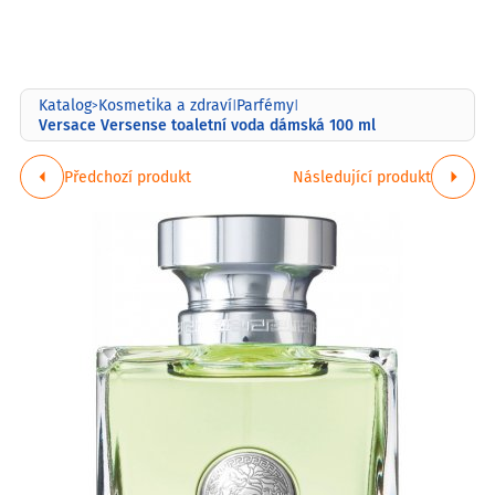
Katalog
Kosmetika a zdraví
Parfémy
>
|
|
Versace Versense toaletní voda dámská 100 ml
Předchozí produkt
Následující produkt