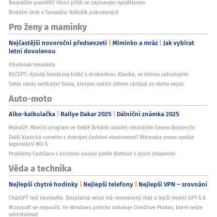
Nesnášíte pondělí? Vědci přišli se zajímavým vysvětlením
Brutální útok v Tanvaldu: Několik pobodaných
Pro ženy a maminky
Nejčastější novoroční předsevzetí
Miminko a mráz
Jak vybírat
letní dovolenou
Okurková limonáda
RECEPT: Kynutý švestkový koláč s drobenkou. Klasika, se kterou zabodujete
Tohle nikdy neříkejte! Slova, kterými rodiče dětem ubližují ze všeho nejvíc
Auto-moto
Alko-kalkulačka
Rallye Dakar 2025
Dálniční známka 2025
MotoGP: Páteční program ve Velké Británii uzavřel rekordním časem Bezzecchi
Další klasická corvette s dobrými jízdními vlastnostmi? Mitsuoka znovu využije
legendární MX-5
Problémy Cadillacu s brzdami souvisí podle Bottase s jejich chlazením
Věda a technika
Nejlepší chytré hodinky
Nejlepší telefony
Nejlepší VPN – srovnání
ChatGPT teď neunavíte. Bezplatná verze má neomezený chat a lepší model GPT-5.6
Microsoft se nepoučil. Ve Windows potichu instaluje OneDrive Photos, které nelze
odinstalovat