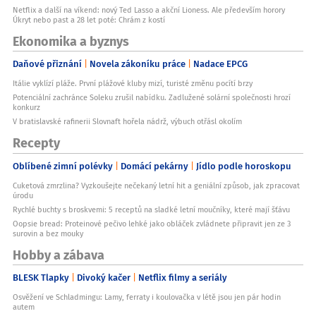
Netflix a další na víkend: nový Ted Lasso a akční Lioness. Ale především horory
Úkryt nebo past a 28 let poté: Chrám z kostí
Ekonomika a byznys
Daňové přiznání
Novela zákoníku práce
Nadace EPCG
Itálie vyklízí pláže. První plážové kluby mizí, turisté změnu pocítí brzy
Potenciální zachránce Soleku zrušil nabídku. Zadlužené solární společnosti hrozí
konkurz
V bratislavské rafinerii Slovnaft hořela nádrž, výbuch otřásl okolím
Recepty
Oblíbené zimní polévky
Domácí pekárny
Jídlo podle horoskopu
Cuketová zmrzlina? Vyzkoušejte nečekaný letní hit a geniální způsob, jak zpracovat
úrodu
Rychlé buchty s broskvemi: 5 receptů na sladké letní moučníky, které mají šťávu
Oopsie bread: Proteinové pečivo lehké jako obláček zvládnete připravit jen ze 3
surovin a bez mouky
Hobby a zábava
BLESK Tlapky
Divoký kačer
Netflix filmy a seriály
Osvěžení ve Schladmingu: Lamy, ferraty i koulovačka v létě jsou jen pár hodin
autem