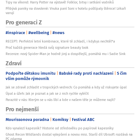
Tipy na víkend: Harry Potter na výstavě! Folklor, bitvy i setkání vodníků
Přibývá paniky na dovolené: Vnuka paní Soni v hotelu poštípaly štěnice! Lékaři
varují
Pro generaci Z
#inspirace
#wellbeing
#news
RECEPT: Perfektní letní kombinace, které tě zchladí, i kdybys nechtěl*a
Proč každá generace hledá svůj signature beauty look
Recenze: nový Spider-Man je hodně jiný a dospělejší, pomáhá mu i Sadie Sink
Zdraví
Podpořte dětskou imunitu
Babské rady proti nachlazení
S čím
vším pomůže rýmovník
Jak se zdravě zchladit v tropických vedrech: Co pomáhá a kdy už riskujete úpal
Úpal a úžeh: Jak je poznat a jak se z nich rychle vyléčit
Parazité v nás: Kterým se u nás líbí a kde v našem těle je můžeme najít?
Pro nejmenší
Mourissonova poradna
Komiksy
Festival ABC
Kdo vynalezl kapesník? Historie od středověku po papírové kapesníky
Ghost Recon Wildlands dostal vylepšení a novou misi. Starší díl Ubisoft rozdává na
PC zdarma