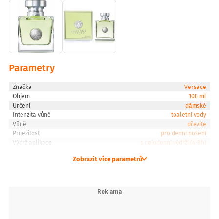
Parametry
Značka
Versace
Objem
100 ml
Určení
dámské
Intenzita vůně
toaletní vody
Vůně
dřevité
Příležitost
pro denní nošení
Výdrž aplikace
s celodenní výdrží (4-8h)
Zobrazit více parametrů