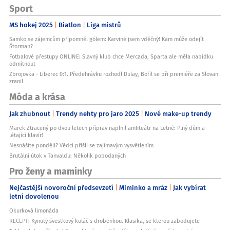
Sport
MS hokej 2025
Biatlon
Liga mistrů
Samko se zájemcům připomněl gólem: Karviné jsem vděčný! Kam může odejít
Štorman?
Fotbalové přestupy ONLINE: Slavný klub chce Mercada, Sparta ale měla nabídku
odmítnout
Zbrojovka - Liberec 0:1. Předehrávku rozhodl Dulay, Bořil se při premiéře za Slovan
zranil
Móda a krása
Jak zhubnout
Trendy nehty pro jaro 2025
Nové make-up trendy
Marek Ztracený po dvou letech příprav naplnil amfiteátr na Letné: Plný dům a
létající klavír!
Nesnášíte pondělí? Vědci přišli se zajímavým vysvětlením
Brutální útok v Tanvaldu: Několik pobodaných
Pro ženy a maminky
Nejčastější novoroční předsevzetí
Miminko a mráz
Jak vybírat
letní dovolenou
Okurková limonáda
RECEPT: Kynutý švestkový koláč s drobenkou. Klasika, se kterou zabodujete