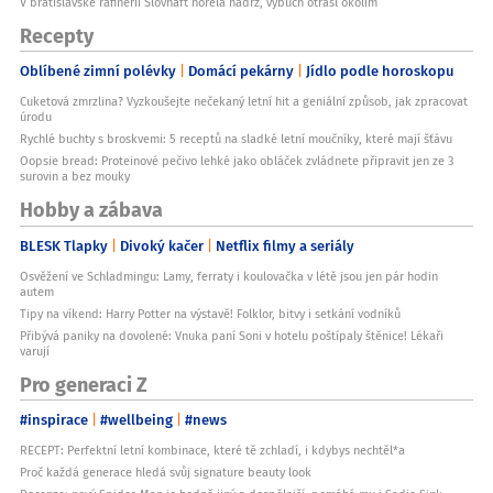
V bratislavské rafinerii Slovnaft hořela nádrž, výbuch otřásl okolím
Recepty
Oblíbené zimní polévky
Domácí pekárny
Jídlo podle horoskopu
Cuketová zmrzlina? Vyzkoušejte nečekaný letní hit a geniální způsob, jak zpracovat
úrodu
Rychlé buchty s broskvemi: 5 receptů na sladké letní moučníky, které mají šťávu
Oopsie bread: Proteinové pečivo lehké jako obláček zvládnete připravit jen ze 3
surovin a bez mouky
Hobby a zábava
BLESK Tlapky
Divoký kačer
Netflix filmy a seriály
Osvěžení ve Schladmingu: Lamy, ferraty i koulovačka v létě jsou jen pár hodin
autem
Tipy na víkend: Harry Potter na výstavě! Folklor, bitvy i setkání vodníků
Přibývá paniky na dovolené: Vnuka paní Soni v hotelu poštípaly štěnice! Lékaři
varují
Pro generaci Z
#inspirace
#wellbeing
#news
RECEPT: Perfektní letní kombinace, které tě zchladí, i kdybys nechtěl*a
Proč každá generace hledá svůj signature beauty look