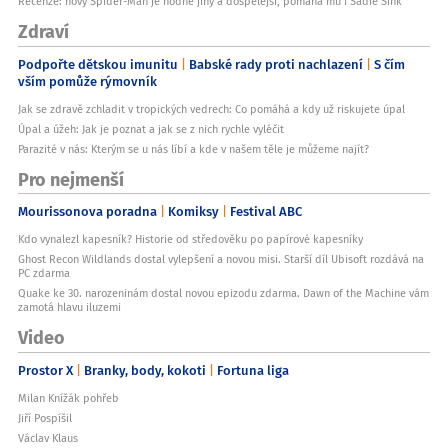
Recenze: nový Spider-Man je hodně jiný a dospělejší, pomáhá mu i Sadie Sink
Zdraví
Podpořte dětskou imunitu
Babské rady proti nachlazení
S čím
vším pomůže rýmovník
Jak se zdravě zchladit v tropických vedrech: Co pomáhá a kdy už riskujete úpal
Úpal a úžeh: Jak je poznat a jak se z nich rychle vyléčit
Parazité v nás: Kterým se u nás líbí a kde v našem těle je můžeme najít?
Pro nejmenší
Mourissonova poradna
Komiksy
Festival ABC
Kdo vynalezl kapesník? Historie od středověku po papírové kapesníky
Ghost Recon Wildlands dostal vylepšení a novou misi. Starší díl Ubisoft rozdává na
PC zdarma
Quake ke 30. narozeninám dostal novou epizodu zdarma. Dawn of the Machine vám
zamotá hlavu iluzemi
Video
Prostor X
Branky, body, kokoti
Fortuna liga
Milan Knížák pohřeb
Jiří Pospíšil
Václav Klaus