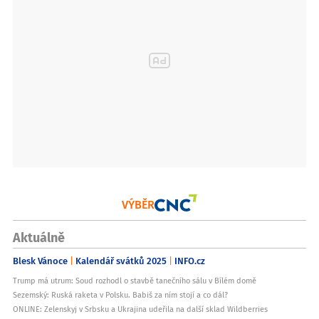
VÝBĚR
Aktuálně
Blesk Vánoce
Kalendář svátků 2025
INFO.cz
Trump má utrum: Soud rozhodl o stavbě tanečního sálu v Bílém domě
Sezemský: Ruská raketa v Polsku. Babiš za ním stojí a co dál?
ONLINE: Zelenskyj v Srbsku a Ukrajina udeřila na další sklad Wildberries