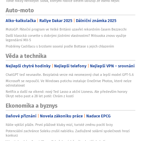
Tohle nikdy neříkejte! Slova, kterými rodiče dětem ubližují ze všeho nejvíc
Auto-moto
Alko-kalkulačka
Rallye Dakar 2025
Dálniční známka 2025
MotoGP: Páteční program ve Velké Británii uzavřel rekordním časem Bezzecchi
Další klasická corvette s dobrými jízdními vlastnostmi? Mitsuoka znovu využije
legendární MX-5
Problémy Cadillacu s brzdami souvisí podle Bottase s jejich chlazením
Věda a technika
Nejlepší chytré hodinky
Nejlepší telefony
Nejlepší VPN – srovnání
ChatGPT teď neunavíte. Bezplatná verze má neomezený chat a lepší model GPT-5.6
Microsoft se nepoučil. Ve Windows potichu instaluje OneDrive Photos, které nelze
odinstalovat
Netflix a další na víkend: nový Ted Lasso a akční Lioness. Ale především horory
Úkryt nebo past a 28 let poté: Chrám z kostí
Ekonomika a byznys
Daňové přiznání
Novela zákoníku práce
Nadace EPCG
Itálie vyklízí pláže. První plážové kluby mizí, turisté změnu pocítí brzy
Potenciální zachránce Soleku zrušil nabídku. Zadlužené solární společnosti hrozí
konkurz