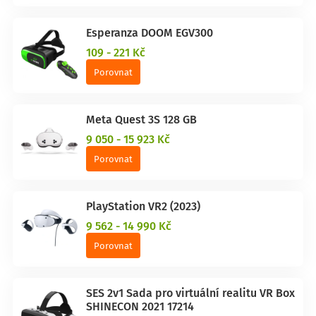
Esperanza DOOM EGV300
109 - 221 Kč
Porovnat
Meta Quest 3S 128 GB
9 050 - 15 923 Kč
Porovnat
PlayStation VR2 (2023)
9 562 - 14 990 Kč
Porovnat
SES 2v1 Sada pro virtuální realitu VR Box
SHINECON 2021 17214