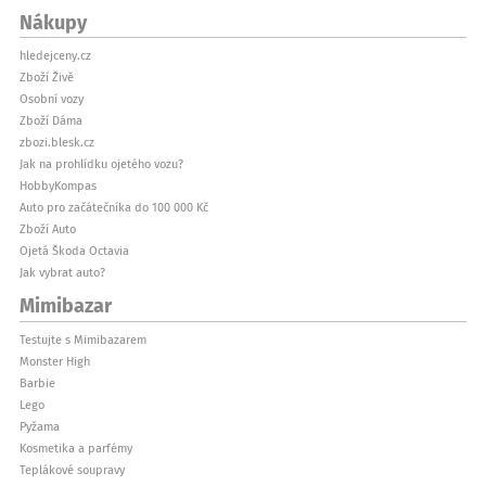
Nákupy
hledejceny.cz
Zboží Živě
Osobní vozy
Zboží Dáma
zbozi.blesk.cz
Jak na prohlídku ojetého vozu?
HobbyKompas
Auto pro začátečníka do 100 000 Kč
Zboží Auto
Ojetá Škoda Octavia
Jak vybrat auto?
Mimibazar
Testujte s Mimibazarem
Monster High
Barbie
Lego
Pyžama
Kosmetika a parfémy
Teplákové soupravy