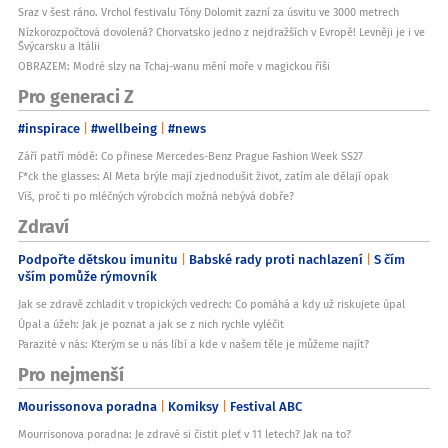
Sraz v šest ráno. Vrchol festivalu Tóny Dolomit zazní za úsvitu ve 3000 metrech
Nízkorozpočtová dovolená? Chorvatsko jedno z nejdražších v Evropě! Levněji je i ve
Švýcarsku a Itálii
OBRAZEM: Modré slzy na Tchaj-wanu mění moře v magickou říši
Pro generaci Z
#inspirace
#wellbeing
#news
Září patří módě: Co přinese Mercedes-Benz Prague Fashion Week SS27
F*ck the glasses: AI Meta brýle mají zjednodušit život, zatím ale dělají opak
Víš, proč ti po mléčných výrobcích možná nebývá dobře?
Zdraví
Podpořte dětskou imunitu
Babské rady proti nachlazení
S čím
vším pomůže rýmovník
Jak se zdravě zchladit v tropických vedrech: Co pomáhá a kdy už riskujete úpal
Úpal a úžeh: Jak je poznat a jak se z nich rychle vyléčit
Parazité v nás: Kterým se u nás líbí a kde v našem těle je můžeme najít?
Pro nejmenší
Mourissonova poradna
Komiksy
Festival ABC
Mourrisonova poradna: Je zdravé si čistit pleť v 11 letech? Jak na to?