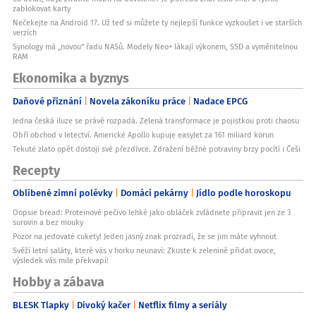
zablokovat karty
Nečekejte na Android 17. Už teď si můžete ty nejlepší funkce vyzkoušet i ve starších
verzích
Synology má „novou“ řadu NASů. Modely Neo+ lákají výkonem, SSD a vyměnitelnou
RAM
Ekonomika a byznys
Daňové přiznání
Novela zákoníku práce
Nadace EPCG
Jedna česká iluze se právě rozpadá. Zelená transformace je pojistkou proti chaosu
Obří obchod v letectví. Americké Apollo kupuje easyJet za 161 miliard korun
Tekuté zlato opět dostojí své přezdívce. Zdražení běžné potraviny brzy pocítí i Češi
Recepty
Oblíbené zimní polévky
Domácí pekárny
Jídlo podle horoskopu
Oopsie bread: Proteinové pečivo lehké jako obláček zvládnete připravit jen ze 3
surovin a bez mouky
Pozor na jedovaté cukety! Jeden jasný znak prozradí, že se jim máte vyhnout
Svěží letní saláty, které vás v horku neunaví: Zkuste k zelenině přidat ovoce,
výsledek vás mile překvapí!
Hobby a zábava
BLESK Tlapky
Divoký kačer
Netflix filmy a seriály