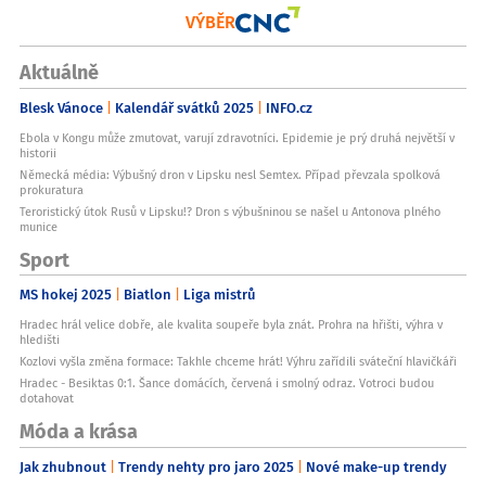
VÝBĚR
Aktuálně
Blesk Vánoce
Kalendář svátků 2025
INFO.cz
Ebola v Kongu může zmutovat, varují zdravotníci. Epidemie je prý druhá největší v
historii
Německá média: Výbušný dron v Lipsku nesl Semtex. Případ převzala spolková
prokuratura
Teroristický útok Rusů v Lipsku!? Dron s výbušninou se našel u Antonova plného
munice
Sport
MS hokej 2025
Biatlon
Liga mistrů
Hradec hrál velice dobře, ale kvalita soupeře byla znát. Prohra na hřišti, výhra v
hledišti
Kozlovi vyšla změna formace: Takhle chceme hrát! Výhru zařídili sváteční hlavičkáři
Hradec - Besiktas 0:1. Šance domácích, červená i smolný odraz. Votroci budou
dotahovat
Móda a krása
Jak zhubnout
Trendy nehty pro jaro 2025
Nové make-up trendy