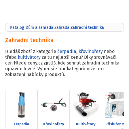
Zahradní technika
Katalog
Dům a zahrada
Zahrada
>
|
|
Zahradní technika
Hledáš zboží z kategorie
čerpadla
,
křovinořezy
nebo
třeba
kultivátory
za tu nejlepší cenu? Díky srovnávači
cen Hledejceny.cz zjistíš, kde sehnat zahradní technika
opravdu levně. Vyber si z podkategorií níže pro
zobrazení nabídky produktů.
Čerpadla
Křovinořezy
Kultivátory
Příslušenství