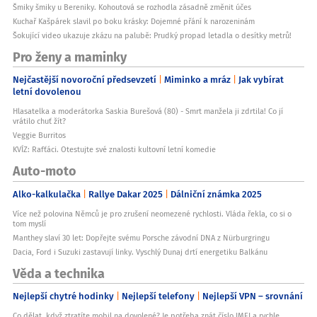
Šmiky šmiky u Bereniky. Kohoutová se rozhodla zásadně změnit účes
Kuchař Kašpárek slavil po boku krásky: Dojemné přání k narozeninám
Šokující video ukazuje zkázu na palubě: Prudký propad letadla o desítky metrů!
Pro ženy a maminky
Nejčastější novoroční předsevzetí
Miminko a mráz
Jak vybírat
letní dovolenou
Hlasatelka a moderátorka Saskia Burešová (80) - Smrt manžela ji zdrtila! Co jí
vrátilo chuť žít?
Veggie Burritos
KVÍZ: Rafťáci. Otestujte své znalosti kultovní letní komedie
Auto-moto
Alko-kalkulačka
Rallye Dakar 2025
Dálniční známka 2025
Více než polovina Němců je pro zrušení neomezené rychlosti. Vláda řekla, co si o
tom myslí
Manthey slaví 30 let: Dopřejte svému Porsche závodní DNA z Nürburgringu
Dacia, Ford i Suzuki zastavují linky. Vyschlý Dunaj drtí energetiku Balkánu
Věda a technika
Nejlepší chytré hodinky
Nejlepší telefony
Nejlepší VPN – srovnání
Co dělat, když ztratíte mobil na dovolené? Je potřeba znát číslo IMEI a rychle