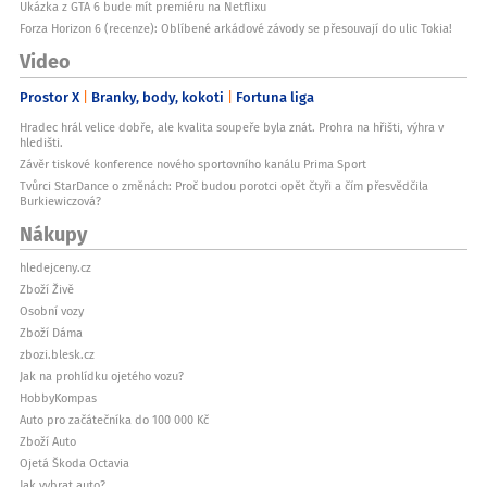
Ukázka z GTA 6 bude mít premiéru na Netflixu
Forza Horizon 6 (recenze): Oblíbené arkádové závody se přesouvají do ulic Tokia!
Video
Prostor X
Branky, body, kokoti
Fortuna liga
Hradec hrál velice dobře, ale kvalita soupeře byla znát. Prohra na hřišti, výhra v
hledišti.
Závěr tiskové konference nového sportovního kanálu Prima Sport
Tvůrci StarDance o změnách: Proč budou porotci opět čtyři a čím přesvědčila
Burkiewiczová?
Nákupy
hledejceny.cz
Zboží Živě
Osobní vozy
Zboží Dáma
zbozi.blesk.cz
Jak na prohlídku ojetého vozu?
HobbyKompas
Auto pro začátečníka do 100 000 Kč
Zboží Auto
Ojetá Škoda Octavia
Jak vybrat auto?