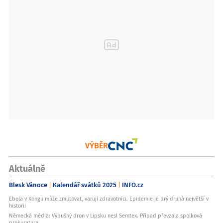
VÝBĚR
Aktuálně
Blesk Vánoce
Kalendář svátků 2025
INFO.cz
Ebola v Kongu může zmutovat, varují zdravotníci. Epidemie je prý druhá největší v
historii
Německá média: Výbušný dron v Lipsku nesl Semtex. Případ převzala spolková
prokuratura