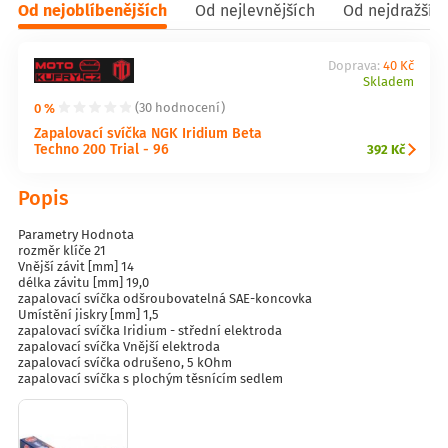
Od nejoblíbenějších
Od nejlevnějších
Od nejdražšíc
Doprava:
40 Kč
Skladem
0 %
(30 hodnocení)
Zapalovací svíčka NGK Iridium Beta
Techno 200 Trial - 96
392 Kč
Popis
Parametry Hodnota
rozměr klíče 21
Vnější závit [mm] 14
délka závitu [mm] 19,0
zapalovací svíčka odšroubovatelná SAE-koncovka
Umístění jiskry [mm] 1,5
zapalovací svíčka Iridium - střední elektroda
zapalovací svíčka Vnější elektroda
zapalovací svíčka odrušeno, 5 kOhm
zapalovací svíčka s plochým těsnícím sedlem