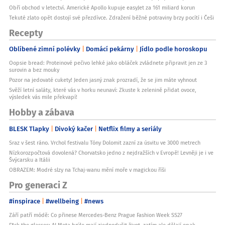
Obří obchod v letectví. Americké Apollo kupuje easyJet za 161 miliard korun
Tekuté zlato opět dostojí své přezdívce. Zdražení běžné potraviny brzy pocítí i Češi
Recepty
Oblíbené zimní polévky
Domácí pekárny
Jídlo podle horoskopu
Oopsie bread: Proteinové pečivo lehké jako obláček zvládnete připravit jen ze 3
surovin a bez mouky
Pozor na jedovaté cukety! Jeden jasný znak prozradí, že se jim máte vyhnout
Svěží letní saláty, které vás v horku neunaví: Zkuste k zelenině přidat ovoce,
výsledek vás mile překvapí!
Hobby a zábava
BLESK Tlapky
Divoký kačer
Netflix filmy a seriály
Sraz v šest ráno. Vrchol festivalu Tóny Dolomit zazní za úsvitu ve 3000 metrech
Nízkorozpočtová dovolená? Chorvatsko jedno z nejdražších v Evropě! Levněji je i ve
Švýcarsku a Itálii
OBRAZEM: Modré slzy na Tchaj-wanu mění moře v magickou říši
Pro generaci Z
#inspirace
#wellbeing
#news
Září patří módě: Co přinese Mercedes-Benz Prague Fashion Week SS27