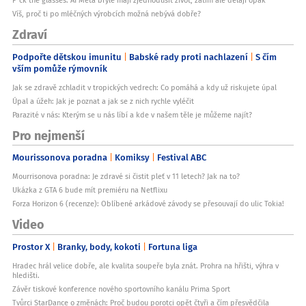
F*ck the glasses: AI Meta brýle mají zjednodušit život, zatím ale dělají opak
Víš, proč ti po mléčných výrobcích možná nebývá dobře?
Zdraví
Podpořte dětskou imunitu
Babské rady proti nachlazení
S čím
vším pomůže rýmovník
Jak se zdravě zchladit v tropických vedrech: Co pomáhá a kdy už riskujete úpal
Úpal a úžeh: Jak je poznat a jak se z nich rychle vyléčit
Parazité v nás: Kterým se u nás líbí a kde v našem těle je můžeme najít?
Pro nejmenší
Mourissonova poradna
Komiksy
Festival ABC
Mourrisonova poradna: Je zdravé si čistit pleť v 11 letech? Jak na to?
Ukázka z GTA 6 bude mít premiéru na Netflixu
Forza Horizon 6 (recenze): Oblíbené arkádové závody se přesouvají do ulic Tokia!
Video
Prostor X
Branky, body, kokoti
Fortuna liga
Hradec hrál velice dobře, ale kvalita soupeře byla znát. Prohra na hřišti, výhra v
hledišti.
Závěr tiskové konference nového sportovního kanálu Prima Sport
Tvůrci StarDance o změnách: Proč budou porotci opět čtyři a čím přesvědčila