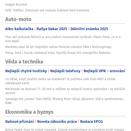
Veggie Burritos
KVÍZ: Rafťáci. Otestujte své znalosti kultovní letní komedie
Auto-moto
Alko-kalkulačka
Rallye Dakar 2025
Dálniční známka 2025
Více než polovina Němců je pro zrušení neomezené rychlosti. Vláda řekla, co si o
tom myslí
Manthey slaví 30 let: Dopřejte svému Porsche závodní DNA z Nürburgringu
Dacia, Ford i Suzuki zastavují linky. Vyschlý Dunaj drtí energetiku Balkánu
Věda a technika
Nejlepší chytré hodinky
Nejlepší telefony
Nejlepší VPN – srovnání
Co dělat, když ztratíte mobil na dovolené? Je potřeba znát číslo IMEI a rychle
zablokovat karty
Nečekejte na Android 17. Už teď si můžete ty nejlepší funkce vyzkoušet i ve starších
verzích
Synology má „novou“ řadu NASů. Modely Neo+ lákají výkonem, SSD a vyměnitelnou
RAM
Ekonomika a byznys
Daňové přiznání
Novela zákoníku práce
Nadace EPCG
Jedna česká iluze se právě rozpadá. Zelená transformace je pojistkou proti chaosu