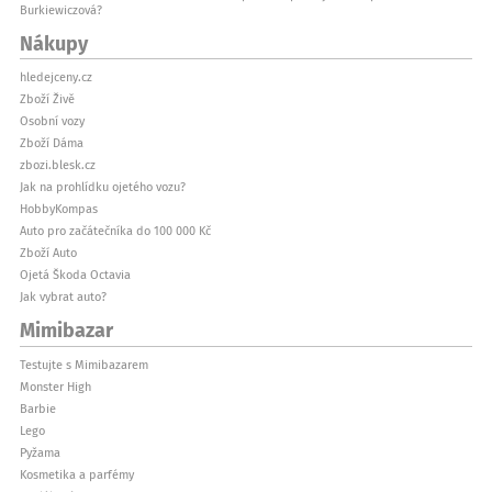
Burkiewiczová?
Nákupy
hledejceny.cz
Zboží Živě
Osobní vozy
Zboží Dáma
zbozi.blesk.cz
Jak na prohlídku ojetého vozu?
HobbyKompas
Auto pro začátečníka do 100 000 Kč
Zboží Auto
Ojetá Škoda Octavia
Jak vybrat auto?
Mimibazar
Testujte s Mimibazarem
Monster High
Barbie
Lego
Pyžama
Kosmetika a parfémy