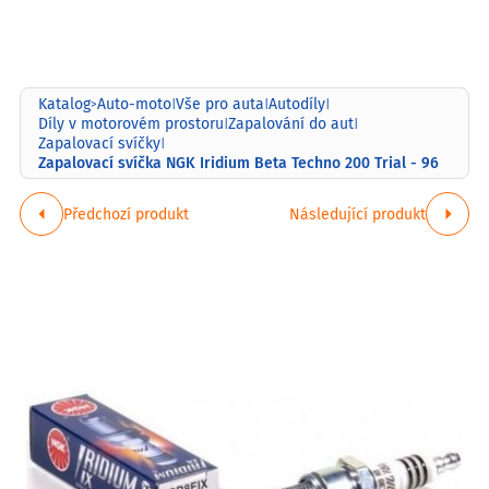
Katalog
Auto-moto
Vše pro auta
Autodíly
>
|
|
|
Díly v motorovém prostoru
Zapalování do aut
|
|
Zapalovací svíčky
|
Zapalovací svíčka NGK Iridium Beta Techno 200 Trial - 96
Předchozí produkt
Následující produkt