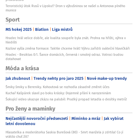
Teroristický útok Rusů v Lipsku!? Dron s výbušninou se našel u Antonova plného
munice
Sport
MS hokej 2025
Biatlon
Liga mistrů
Hradec hrál velice dobře, ale kvalita soupeře byla znát. Prohra na hřišti, výhra v
hledišti
Kozlovi vyšla změna formace: Takhle chceme hrát! Výhru zařídili sváteční hlavičkáři
Hradec - Besiktas 0:1. Šance domácích, červená i smolný odraz. Votroci budou
dotahovat
Móda a krása
Jak zhubnout
Trendy nehty pro jaro 2025
Nové make-up trendy
Šmiky šmiky u Bereniky. Kohoutová se rozhodla zásadně změnit účes
Kuchař Kašpárek slavil po boku krásky: Dojemné přání k narozeninám
Šokující video ukazuje zkázu na palubě: Prudký propad letadla o desítky metrů!
Pro ženy a maminky
Nejčastější novoroční předsevzetí
Miminko a mráz
Jak vybírat
letní dovolenou
Hlasatelka a moderátorka Saskia Burešová (80) - Smrt manžela ji zdrtila! Co jí
vrátilo chuť žít?